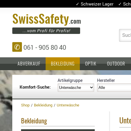
✓ Schweizer Lager ✓ Sch
Swiss
Safety
.com
...vom Profi für Profis!
Suc
✆
061 - 905 80 40
ABVERKAUF
BEKLEIDUNG
OPTIK
OUTDOOR
Artikelgruppe
Hersteller
Komfort-Suche:
Einlagen,
Holster
Platten
Basen,
Kopfschutz
Grundplatten
Shop
Bekleidung
Unterwäsche
Tragesysteme
Holster
für
Unt
Bekleidung
1911er