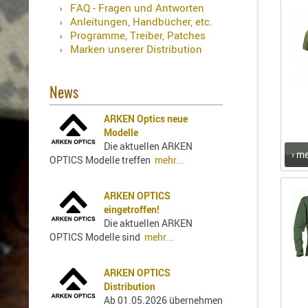
Holster
FAQ - Fragen und Antworten
Anleitungen, Handbücher, etc.
Sonstige
Programme, Treiber, Patches
Magazinholster
Marken unserer Distribution
-
double
Magazinholster
News
-
ARKEN Optics neue
single
Modelle
Holster-
Die aktuellen ARKEN
Zubehör
› m
OPTICS Modelle treffen
mehr...
ARKEN OPTICS
eingetroffen!
Die aktuellen ARKEN
OPTICS Modelle sind
mehr...
ARKEN OPTICS
Distribution
Ab 01.05.2026 übernehmen