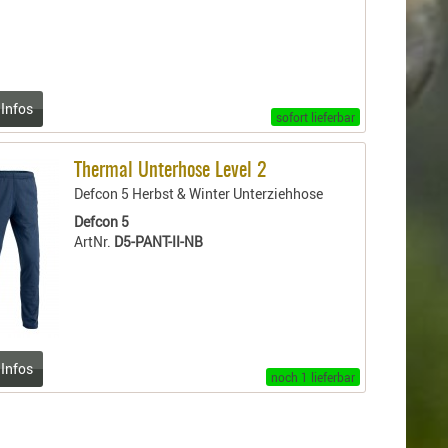
 Infos
sofort lieferbar
Thermal Unterhose Level 2
Defcon 5 Herbst & Winter Unterziehhose
Defcon 5
ArtNr.
D5-PANT-II-NB
 Infos
noch 1 lieferbar