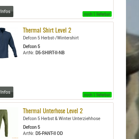
 Infos
noch 1 lieferbar
Thermal Shirt Level 2
Defcon 5 Herbst-/Wintershirt
Defcon 5
ArtNr.
D5-SHIRT-II-NB
 Infos
noch 1 lieferbar
Thermal Unterhose Level 2
Defcon 5 Herbst & Winter Unterziehhose
Defcon 5
ArtNr.
D5-PANT-II OD