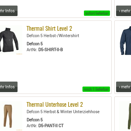
ehr Infos
› mehr
sofort lieferbar
Thermal Shirt Level 2
Defcon 5 Herbst-/Wintershirt
Defcon 5
ArtNr.
D5-SHIRT-II-B
ehr Infos
› mehr
noch 1 lieferbar
Thermal Unterhose Level 2
Defcon 5 Herbst & Winter Unterziehhose
Defcon 5
ArtNr.
D5-PANT-II CT