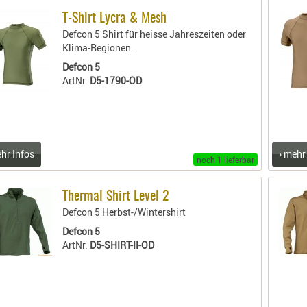
T-Shirt Lycra & Mesh
Defcon 5 Shirt für heisse Jahreszeiten oder
Klima-Regionen.
Defcon 5
ArtNr.
D5-1790-OD
ehr Infos
› mehr
noch 1 lieferbar
Thermal Shirt Level 2
Defcon 5 Herbst-/Wintershirt
Defcon 5
ArtNr.
D5-SHIRT-II-OD