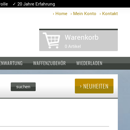
lle ✓ 20 Jahre Erfahrung
› Home
› Mein Konto
› Kontakt
Warenkorb
0 Artikel
ENWARTUNG
WAFFENZUBEHÖR
WIEDERLADEN
› NEUHEITEN