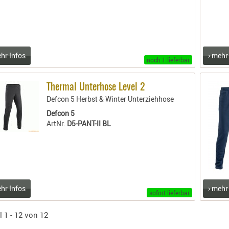
ehr Infos
› mehr
noch 1 lieferbar
Thermal Unterhose Level 2
Defcon 5 Herbst & Winter Unterziehhose
Defcon 5
ArtNr.
D5-PANT-II BL
ehr Infos
› mehr
sofort lieferbar
l 1 - 12 von 12