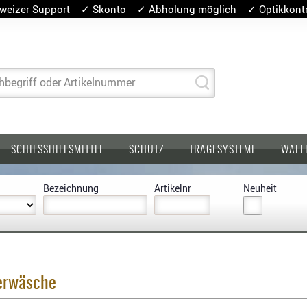
weizer Support ✓ Skonto ✓ Abholung möglich ✓ Optikkontro
hbegriff oder Artikelnummer
SCHIESSHILFSMITTEL
SCHUTZ
TRAGESYSTEME
WAFF
Bezeichnung
Artikelnr
Neuheit
erwäsche