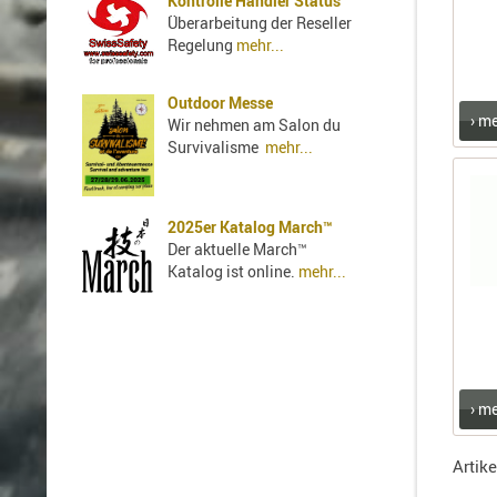
Kontrolle Händler Status
Überarbeitung der Reseller
Regelung
mehr...
Outdoor Messe
› m
Wir nehmen am Salon du
Survivalisme
mehr...
2025er Katalog March™
Der aktuelle March™
Katalog ist online.
mehr...
› m
Artike