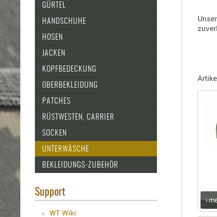
Holster
GÜRTEL
für
Unse
HANDSCHUHE
Beretta
zuver
Holster
HOSEN
für
JACKEN
CZ
Holster
KOPFBEDECKUNG
Artike
für
OBERBEKLEIDUNG
Glock
PATCHES
Holster
für
RÜSTWESTEN, CARRIER
HK
SOCKEN
Holster
UNTERWÄSCHE
für
SIG-
BEKLEIDUNGS-ZUBEHÖR
Sauer
Holster
Support
für
› m
Walther
WT Wiki