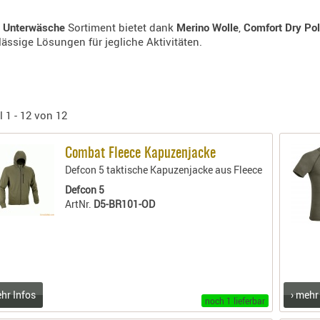
r
Unterwäsche
Sortiment bietet dank
Merino Wolle
,
Comfort Dry Po
lässige Lösungen für jegliche Aktivitäten.
l 1 - 12 von 12
Combat Fleece Kapuzenjacke
Defcon 5 taktische Kapuzenjacke aus Fleece
Defcon 5
ArtNr.
D5-BR101-OD
ehr Infos
› mehr
noch 1 lieferbar