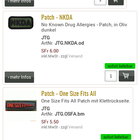
› mehr Infos
RIEMEN
SONSTIGE
Patch - NKDA
SPUHR -
No Known Drug Allergies - Patch, in Oliv
dunkel
ERSATZTEI
JTG
SPUHR -
ArtNr.
JTG.NKDA.od
ERWEITER
SFr 6.00
VISIERE
inkl.MwSt - zzgl.
Versand
ZF-
sofort lieferbar
MONTAGE
› mehr Infos
ZWEIBEIN
WIEDER
Patch - One Size Fits All
One Size Fits All Patch mit Klettrückseite.
JTG
ArtNr.
JTG.OSFA.bm
SFr 5.50
inkl.MwSt - zzgl.
Versand
sofort lieferbar