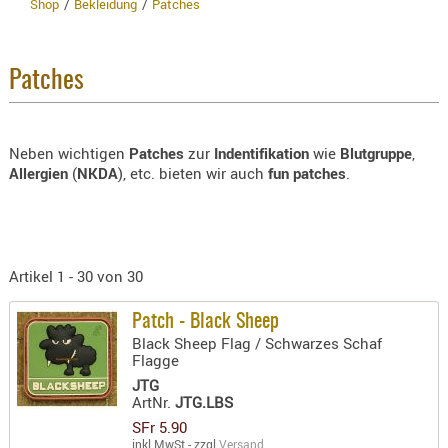
Shop
Bekleidung
Patches
Artikel
Menge
Preis
Summe
BEKLEIDU
Sie haben keine Artikel im Warenkorb.
ZUBEHÖR
Hersteller
Warenwert :
SFr 0.00
OPTIK
Patches
Enthaltene MwSt.:
Bezeichnung
ENTFERNU
8.1% :
SFr 0.00
3.8% :
SFr 0.00
FERNGLÄS
2.6% :
SFr 0.00
Neben wichtigen
Patches
zur
Indentifikation
wie
Blutgruppe
,
Artikelnr
MAGNIFIE
Summe :
SFr 0.00
Allergien
(
NKDA
), etc. bieten wir auch
fun patches
.
zzgl. Versandkosten
MONOKUL
Neuheit
NACHTSIC
WEITER EINKAUFEN
OPTIK-
ZUBEHÖR
Artikel 1 - 30 von 30
Bitte beac
ROTPUNK
Mindestbestellwe
Patch - Black Sheep
SPEKTIVE
Black Sheep Flag / Schwarzes Schaf
STATIVE
Flagge
› NEUHEITEN
ZIELFERN
JTG
ArtNr.
JTG.LBS
OUTDO
SFr 5.90
inkl.MwSt - zzgl.
Versand