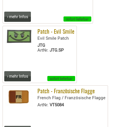
KNIESCHU
ERSTE
› mehr Infos
sofort lieferbar
HILFE
GEHÖRSC
Patch - Evil Smile
HANDSCH
Evil Smile Patch
KOPFSCH
JTG
ArtNr.
JTG.SP
TARNUNG
TRAGES
GEWEHRT
› mehr Infos
sofort lieferbar
HOLSTER
Holster
Patch - Französische Flagge
Basen,
French Flag / Französische Flagge
Grundp
ArtNr.
VT5084
Holster
1911er