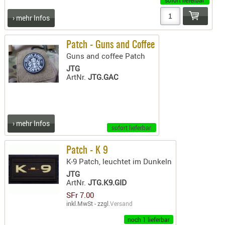
sofort lieferbar
- doubl
› mehr Infos
Magazi
- single
Patch - Guns and Coffee
Guns and coffee Patch
Holster
JTG
Zubehö
ArtNr.
JTG.GAC
HYDRATI
KITS
KOFFER
› mehr Infos
RUCKSÄC
sofort lieferbar
RUCKSAC
Patch - K 9
ERWEITER
K-9 Patch, leuchtet im Dunkeln
RÜST-
JTG
TASCHEN
ArtNr.
JTG.K9.GID
TRAGE-,
SFr 7.00
PACKTAS
inkl.MwSt - zzgl.
Versand
noch 1 lieferbar
WAFFE