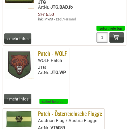
JTG
ArtNr.
JTG.BAD.fo
SFr 6.50
inkl.MwSt - zzgl.
Versand
sofort lieferbar
› mehr Infos
Patch - WOLF
WOLF Patch
JTG
ArtNr.
JTG.WP
› mehr Infos
sofort lieferbar
Patch - Österreichische Flagge
Austrian Flag / Austria Flagge
ArtNr.
VT5089