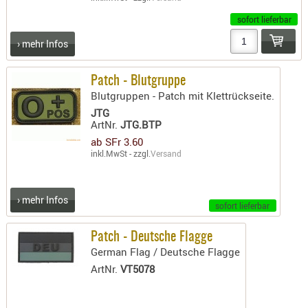
LICHTQUE
sofort lieferbar
BIWAKMAT
LOCKMITT
› mehr Infos
MESSER
WÄRMEQU
Patch - Blutgruppe
Blutgruppen - Patch mit Klettrückseite.
SCHIES
JTG
ArtNr.
JTG.BTP
AUFLAGE
ab SFr 3.60
BALLISTI
inkl.MwSt - zzgl.
Versand
DREIBEIN
ELEKTRON
› mehr Infos
ENTFERNU
sofort lieferbar
LADEHILF
Patch - Deutsche Flagge
ORGANISA
German Flag / Deutsche Flagge
RIEMEN
ArtNr.
VT5078
SCHIESSS
KLEIDUNG