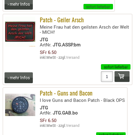
› mehr Infos
Holster
sofort lieferbar
Beretta
Patch - Geiler Arsch
Holster
Meine Frau hat den geilsten Arsch der Welt
CZ
- MICH!
JTG
Holster
ArtNr.
JTG.ASSP.bm
Glock
SFr 6.50
inkl.MwSt - zzgl.
Versand
Holster
HK
sofort lieferbar
› mehr Infos
Holster
SIG-Sa
Patch - Guns and Bacon
Holster
I love Guns and Bacon Patch - Black OPS
Walthe
JTG
ArtNr.
JTG.GAB.bo
Holster
SFr 6.50
Sonsti
inkl.MwSt - zzgl.
Versand
Magazi