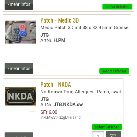
› mehr Infos
PRÜFMITT
sofort lieferbar
WERKZEU
Patch - Medic 3D
WAFFE
Medic Patch 3D mit 38 x 32.9 5mm Grösse
JTG
ABZÜGE
ArtNr.
H.PM
BASEN -
SONDERM
CHASSIS
› mehr Infos
-
sofort lieferbar
SCHÄFTE
CHASSIS-
Patch - NKDA
No Known Drug Allergies - Patch, swat
ZUBEHÖR
JTG
GRIFFE
ArtNr.
JTG.NKDA.sw
LADEHEBE
SFr 6.00
MAGAZIN
inkl.MwSt - zzgl.
Versand
MÜNDUNG
sofort lieferbar
RAILS