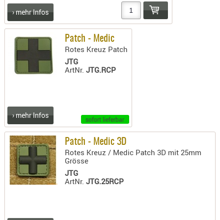
› mehr Infos
AUFSÄTZE
UND
BÜRSTEN
Patch - Medic
Rotes Kreuz Patch
DIENSTLE
JTG
PATCHES
ArtNr.
JTG.RCP
UND
PELLETS
PUTZSCH
PUTZSTOC
› mehr Infos
sofort lieferbar
FÜHRUNG
PUTZSTÖC
Patch - Medic 3D
Rotes Kreuz / Medic Patch 3D mit 25mm
REINIGER
Grösse
REINIGUN
JTG
SCHMIERM
ArtNr.
JTG.25RCP
SONSTIGE
TESTMITTE
-