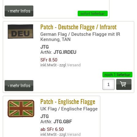
SONSTIGE
TAKTISCH
› mehr Infos
sofort lieferbar
TOOLS
TARGETS,
Patch - Deutsche Flagge / Infrarot
ZIELE
German Flag / Deutsche Flagge mit IR
Kennung, TAN
SCHUTZ
JTG
ArtNr.
JTG.IRDEU
BALLISTI
SFr 8.50
SCHUTZ
inkl.MwSt - zzgl.
Versand
Einlage
noch 1 lieferbar
Platten
› mehr Infos
Kopfsc
Patch - Englische Flagge
Trages
UK Flag / Englische Flagge
BRILLEN
JTG
EINSATZH
ArtNr.
JTG.GBF
MATERIAL
ab SFr 6.50
inkl.MwSt - zzgl.
Versand
ELLENBOG