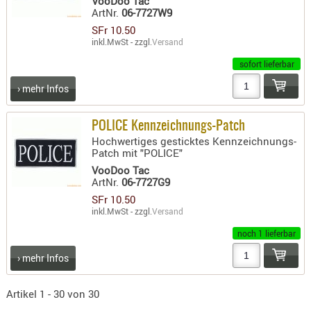
VooDoo Tac
ArtNr.
06-7727W9
SFr 10.50
inkl.MwSt - zzgl.
Versand
sofort lieferbar
› mehr Infos
POLICE Kennzeichnungs-Patch
Hochwertiges gesticktes Kennzeichnungs-
Patch mit "POLICE"
VooDoo Tac
ArtNr.
06-7727G9
SFr 10.50
inkl.MwSt - zzgl.
Versand
noch 1 lieferbar
› mehr Infos
Artikel 1 - 30 von 30