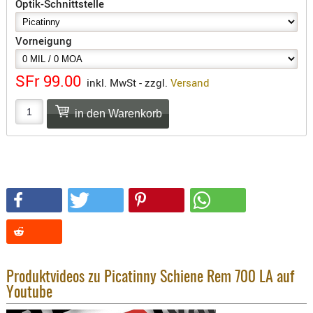
Optik-Schnittstelle
SONSTIGE
TAKTISCH
Vorneigung
TOOLS
TARGETS,
ZIELE
SFr 99.00
inkl. MwSt - zzgl.
Versand
SCHUTZ
BALLISTI
SCHUTZ
Einlage
Platten
Kopfsc
Trages
BRILLEN
Produktvideos zu Picatinny Schiene Rem 700 LA auf
EINSATZH
Youtube
MATERIAL
ELLENBOG