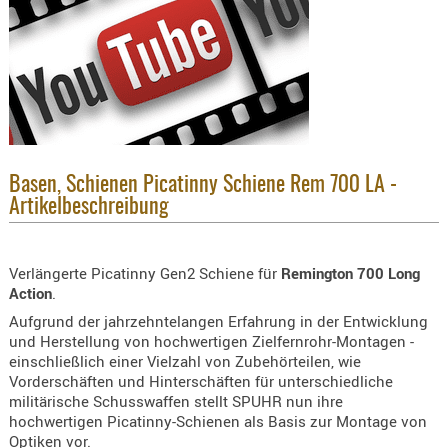
KNIESCHU
ERSTE
HILFE
GEHÖRSC
HANDSCH
KOPFSCH
Basen, Schienen Picatinny Schiene Rem 700 LA -
TARNUNG
Artikelbeschreibung
TRAGES
GEWEHRT
Verlängerte Picatinny Gen2 Schiene für
Remington 700 Long
HOLSTER
Action
.
Holster
Aufgrund der jahrzehntelangen Erfahrung in der Entwicklung
Basen,
und Herstellung von hochwertigen Zielfernrohr-Montagen -
einschließlich einer Vielzahl von Zubehörteilen, wie
Grundp
Vorderschäften und Hinterschäften für unterschiedliche
militärische Schusswaffen stellt SPUHR nun ihre
Holster
hochwertigen Picatinny-Schienen als Basis zur Montage von
1911er
Optiken vor.