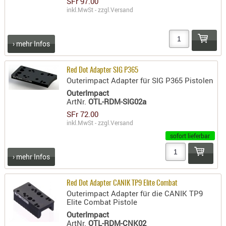
SFr 97.00
inkl.MwSt - zzgl.
Versand
PRÜFMITT
WERKZEU
› mehr Infos
WAFFE
ABZÜGE
Red Dot Adapter SIG P365
BASEN -
Outerimpact Adapter für SIG P365 Pistolen
SONDERM
OuterImpact
ArtNr.
OTL-RDM-SIG02a
CHASSIS
-
SFr 72.00
inkl.MwSt - zzgl.
Versand
SCHÄFTE
sofort lieferbar
CHASSIS-
ZUBEHÖR
› mehr Infos
GRIFFE
LADEHEBE
Red Dot Adapter CANIK TP9 Elite Combat
MAGAZIN
Outerimpact Adapter für die CANIK TP9
Elite Combat Pistole
MÜNDUNG
OuterImpact
RAILS
ArtNr.
OTL-RDM-CNK02