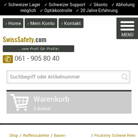
✓ Schweizer Lager ✓ Schweizer Support ✓ Skonto ✓ Abholung
möglich ✓ Optikkontrolle ✓ 20 Jahre Erfahrung
› Home
› Mein Konto
› Kontakt
ABVERK
MENÜ
BEKLEI
Swiss
Safety
.com
...vom Profi für Profis!
GÜRTEL
061 - 905 80 40
✆
HANDSCH
HOSEN
WARENKORB
JACKEN
Suchbegriff oder Artikelnummer
KOPFBED
OBERBEKL
Warenkorb
PATCHES
Sie haben keine Artikel im Warenkorb
0 Artikel
RÜSTWEST
Artikel
Menge
Pre
CARRIER
Warenwe
SOCKEN
Enthalt
UNTERWÄ
Shop
Waffenzubehör
Basen -
Picatinny Schiene Rem
8.1% :