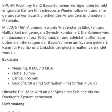
Holster
SPUHR Picatinny Gen2 Basis-Schienen verfügen über korrekt
Beretta
entgratete Kanten für verbesserte Wiederholbarkeit und eine
gerundete Form zur Sicherheit des Anwenders und anderen
Holster
Materials.
CZ
Mit 7075 T651 Aluminium wurde Wiederstandsfähigkeit und
Haltbarkeit mit geringem Gewicht kombiniert. Die Schiene wird
Holster
mit passenden Torx 10-Schrauben und Edelstahlstiften zum
Glock
optionalen Befestigen der Basis-Schiene am System geliefert.
Kann für Rechts- und Linkshänder gleichermaßen verwendet
Holster
werden.
HK
Eckdaten
Holster
Neigung: 0 MIL / 0 MOA
SIG-Sa
Höhe: 10 mm
Länge: 165 mm
Holster
Gewicht: 58 g (mit Schrauben - mit Stiften + 0,8 g)
Walthe
Hinweis: Die Höhe wird an der Spitze der Schiene bis zur
Holster
Oberkante System gemessen.
Sonsti
Lieferumfang
Magazi