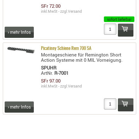
RIEMEN
SFr 72.00
inkl.MwSt - zzgl.
Versand
SONSTIGE
sofort lieferbar
SPUHR -
ERSATZTEI
› mehr Infos
SPUHR -
ERWEITER
Picatinny Schiene Rem 700 SA
VISIERE
Montageschiene für Remington Short
Action Systeme mit 0 MIL Vorneigung.
ZF-
SPUHR
MONTAGE
ArtNr.
R-7001
ZWEIBEIN
SFr 97.00
inkl.MwSt - zzgl.
Versand
WIEDER
› mehr Infos