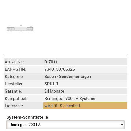
LICHTQUE
BIWAKMAT
LOCKMITT
MESSER
WÄRMEQU
SCHIES
AUFLAGE
Artikel Nr.:
R-7011
BALLISTI
EAN - GTIN:
7340150706326
DREIBEIN
Kategorie:
Basen - Sondermontagen
ELEKTRON
Hersteller:
SPUHR
ENTFERNU
Garantie:
24 Monate
LADEHILF
Kompatibel:
Remington 700 LA Systeme
ORGANISA
Lieferzeit:
wird für Sie bestellt
RIEMEN
System-Schnittstelle
SCHIESSS
KLEIDUNG