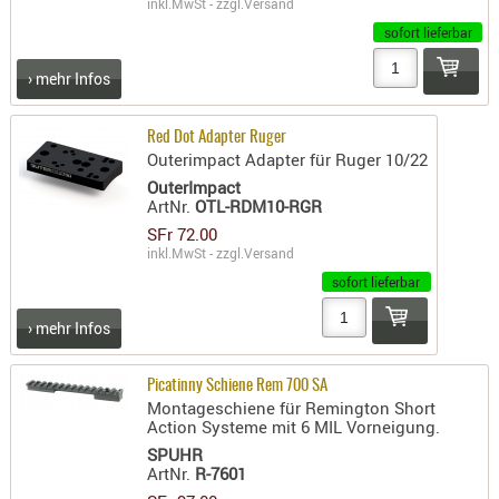
inkl.MwSt - zzgl.
Versand
AUFSÄTZE
sofort lieferbar
UND
› mehr Infos
BÜRSTEN
DIENSTLE
Red Dot Adapter Ruger
PATCHES
Outerimpact Adapter für Ruger 10/22
UND
OuterImpact
PELLETS
ArtNr.
OTL-RDM10-RGR
PUTZSCH
SFr 72.00
inkl.MwSt - zzgl.
Versand
PUTZSTOC
sofort lieferbar
FÜHRUNG
PUTZSTÖC
› mehr Infos
REINIGER
REINIGUN
Picatinny Schiene Rem 700 SA
Montageschiene für Remington Short
SCHMIERM
Action Systeme mit 6 MIL Vorneigung.
SONSTIGE
SPUHR
TESTMITTE
ArtNr.
R-7601
-