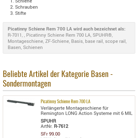
Schiene
- doubl
Schrauben
Stifte
Magazi
- single
Picatinny Schiene Rem 700 LA wird auch bezeichnet als:
R-7011, , Picatinny Schiene Rem 700 LA, SPUHR®,
Holster
Montageschiene, ZF-Schiene, Basis, base rail, scope rail,
Zubehö
Basen, Schienen
HYDRATI
KITS
KOFFER
Beliebte Artikel der Kategorie Basen -
RUCKSÄC
Sondermontagen
RUCKSAC
ERWEITER
RÜST-
Picatinny Schiene Rem 700 LA
Verlängerte Montageschiene für
TASCHEN
Remington LONG Action Systeme mit 6 MIL
TRAGE-,
SPUHR
PACKTAS
ArtNr.
R-7612
SFr 99.00
WAFFE