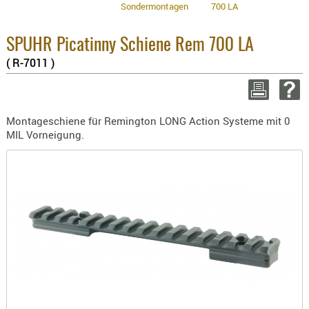
Sondermontagen
700 LA
BEKLEIDU
3.8% :
ZUBEHÖR
2.6% :
Summe 
SPUHR Picatinny Schiene Rem 700 LA
OPTIK
zzgl. V
( R-7011 )
ENTFERNU
WEITER EI
FERNGLÄS
MAGNIFIE
Montageschiene für Remington LONG Action Systeme mit 0
MONOKUL
MIL Vorneigung.
NACHTSIC
OPTIK-
ZUBEHÖR
ROTPUNK
SPEKTIVE
STATIVE
ZIELFERN
OUTDO