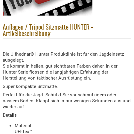
KNIESCHU
ERSTE
HILFE
Auflagen / Tripod Sitzmatte HUNTER -
GEHÖRSC
Artikelbeschreibung
HANDSCH
KOPFSCH
Die Ulfhednar® Hunter Produktlinie ist für den Jagdeinsatz
TARNUNG
ausgelegt.
Sie kommt in hellen, gut sichtbaren Farben daher. In der
TRAGES
Hunter Serie flossen die langjährigen Erfahrung der
GEWEHRT
Herstellung von taktischer Ausrüstung ein.
HOLSTER
Super kompakte Sitzmatte.
Perfekt für die Jagd. Schützt Sie vor schmutzigem oder
Holster
nassem Boden. Klappt sich in nur wenigen Sekunden aus und
Basen,
wieder auf.
Grundp
Details
Holster
Material
1911er
UH-Tex™