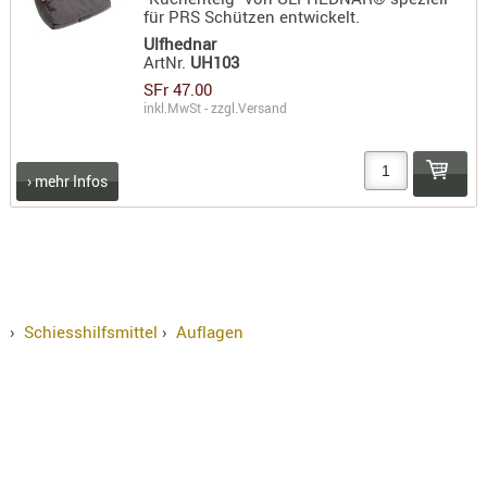
für PRS Schützen entwickelt.
RIEMEN
Ulfhednar
SONSTIGE
ArtNr.
UH103
SPUHR -
SFr 47.00
ERSATZTEI
inkl.MwSt - zzgl.
Versand
SPUHR -
ERWEITER
› mehr Infos
VISIERE
ZF-
MONTAGE
ZWEIBEIN
WIEDER
›
Schiesshilfsmittel
›
Auflagen