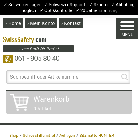
✓ Schweizer Lager ✓ Schweizer Support ✓ Skonto ✓ Abholung
möglich ✓ Optikkontrolle ✓ 20 Jahre Erfahrung
› Home
› Mein Konto
› Kontakt
ABVERK
MENÜ
BEKLEI
Swiss
Safety
.com
...vom Profi für Profis!
GÜRTEL
061 - 905 80 40
✆
HANDSCH
HOSEN
WARENKORB
JACKEN
Suchbegriff oder Artikelnummer
KOPFBED
OBERBEKL
Warenkorb
Sie haben keine Artikel im Warenkor
PATCHES
Artikel
Menge
Pr
0 Artikel
RÜSTWEST
CARRIER
Warenw
SOCKEN
Enthal
UNTERWÄ
8.1% :
Shop
Schiesshilfsmittel
Auflagen
Sitzmatte HUNTER