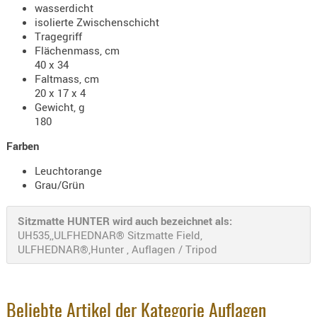
wasserdicht
Holster
isolierte Zwischenschicht
Beretta
Tragegriff
Flächenmass, cm
Holster
40 x 34
CZ
Faltmass, cm
20 x 17 x 4
Holster
Gewicht, g
Glock
180
Holster
Farben
HK
Leuchtorange
Holster
Grau/Grün
SIG-Sa
Sitzmatte HUNTER wird auch bezeichnet als:
Holster
UH535,,ULFHEDNAR® Sitzmatte Field,
Walthe
ULFHEDNAR®,Hunter , Auflagen / Tripod
Holster
Sonsti
Beliebte Artikel der Kategorie Auflagen
Magazi