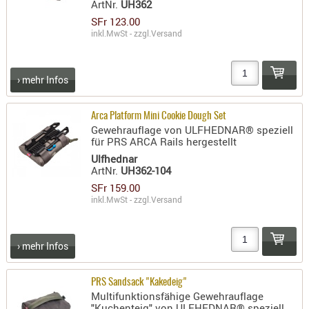
ArtNr.
UH362
PRÜFMITT
SFr 123.00
inkl.MwSt - zzgl.
Versand
WERKZEU
WAFFE
› mehr Infos
ABZÜGE
BASEN -
Arca Platform Mini Cookie Dough Set
SONDERM
Gewehrauflage von ULFHEDNAR® speziell
CHASSIS
für PRS ARCA Rails hergestellt
-
Ulfhednar
ArtNr.
UH362-104
SCHÄFTE
SFr 159.00
CHASSIS-
inkl.MwSt - zzgl.
Versand
ZUBEHÖR
GRIFFE
LADEHEBE
› mehr Infos
MAGAZIN
MÜNDUNG
PRS Sandsack "Kakedeig"
Multifunktionsfähige Gewehrauflage
RAILS
"Kuchenteig" von ULFHEDNAR® speziell