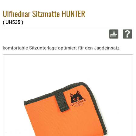
3.8% :
BEKLEIDU
2.6% :
ZUBEHÖR
Ulfhednar Sitzmatte HUNTER
Summe
( UH535 )
OPTIK
zzgl. 
ENTFERNU
WEITER E
FERNGLÄS
komfortable Sitzunterlage optimiert für den Jagdeinsatz
MAGNIFIE
MONOKUL
NACHTSIC
OPTIK-
ZUBEHÖR
ROTPUNK
SPEKTIVE
STATIVE
ZIELFERN
OUTDO