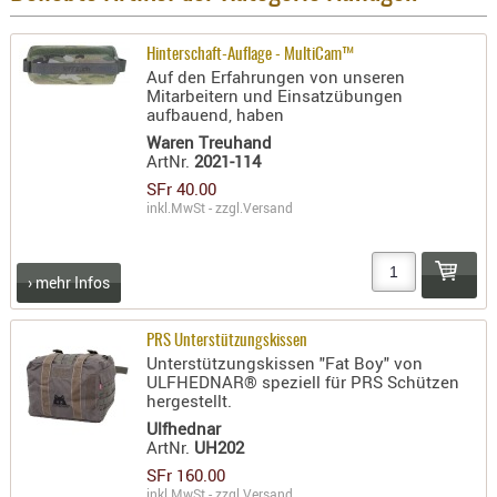
- doubl
Hinterschaft-Auflage - MultiCam™
Magazi
Auf den Erfahrungen von unseren
- single
Mitarbeitern und Einsatzübungen
aufbauend, haben
Holster
Waren Treuhand
Zubehö
ArtNr.
2021-114
SFr 40.00
HYDRATI
inkl.MwSt - zzgl.
Versand
KITS
KOFFER
RUCKSÄC
› mehr Infos
RUCKSAC
ERWEITER
PRS Unterstützungskissen
Unterstützungskissen "Fat Boy" von
RÜST-
ULFHEDNAR® speziell für PRS Schützen
TASCHEN
hergestellt.
TRAGE-,
Ulfhednar
ArtNr.
UH202
PACKTAS
SFr 160.00
WAFFE
inkl.MwSt - zzgl.
Versand