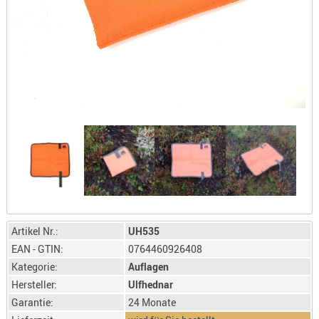
LICHTQUE
BIWAKMAT
LOCKMITT
MESSER
WÄRMEQU
SCHIES
AUFLAGE
BALLISTI
DREIBEIN
ELEKTRON
ENTFERNU
LADEHILF
Artikel Nr.:
UH535
ORGANISA
EAN - GTIN:
0764460926408
Kategorie:
Auflagen
RIEMEN
Hersteller:
Ulfhednar
SCHIESSS
Garantie:
24 Monate
KLEIDUNG