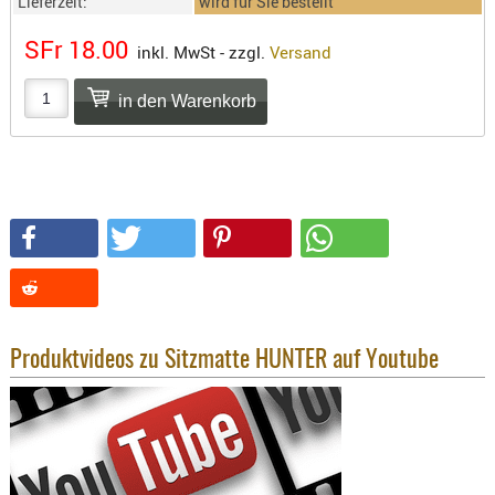
Lieferzeit:
wird für Sie bestellt
SONSTIGE
TAKTISCH
SFr 18.00
inkl. MwSt - zzgl.
Versand
TOOLS
TARGETS,
ZIELE
SCHUTZ
BALLISTI
SCHUTZ
Einlage
Platten
Kopfsc
Produktvideos zu Sitzmatte HUNTER auf Youtube
Trages
BRILLEN
EINSATZH
MATERIAL
ELLENBOG