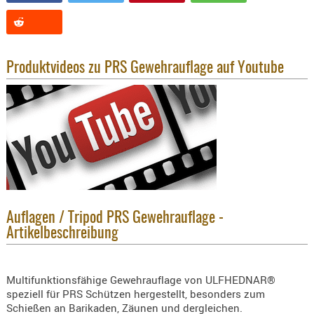
KNIESCHU
ERSTE
HILFE
Produktvideos zu PRS Gewehrauflage auf Youtube
GEHÖRSC
HANDSCH
KOPFSCH
TARNUNG
TRAGES
GEWEHRT
HOLSTER
Auflagen / Tripod PRS Gewehrauflage -
Holster
Artikelbeschreibung
Basen,
Grundp
Multifunktionsfähige Gewehrauflage von ULFHEDNAR®
Holster
speziell für PRS Schützen hergestellt, besonders zum
1911er
Schießen an Barikaden, Zäunen und dergleichen.