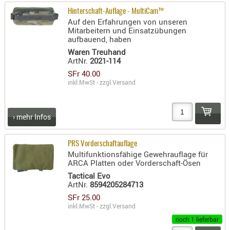
- doubl
Hinterschaft-Auflage - MultiCam™
Auf den Erfahrungen von unseren
Magazi
Mitarbeitern und Einsatzübungen
aufbauend, haben
- single
Waren Treuhand
Holster
ArtNr.
2021-114
Zubehö
SFr 40.00
inkl.MwSt - zzgl.
Versand
HYDRATI
KITS
KOFFER
› mehr Infos
RUCKSÄC
RUCKSAC
PRS Vorderschaftauflage
Multifunktionsfähige Gewehrauflage für
ERWEITER
ARCA Platten oder Vorderschaft-Ösen
RÜST-
Tactical Evo
TASCHEN
ArtNr.
8594205284713
TRAGE-,
SFr 25.00
inkl.MwSt - zzgl.
Versand
PACKTAS
noch 1 lieferbar
WAFFE