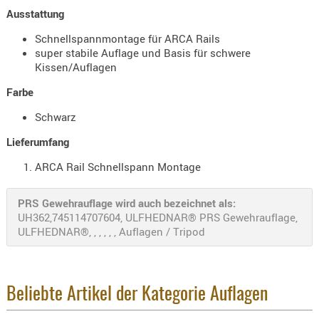
Holster
Ausstattung
Beretta
Schnellspannmontage für ARCA Rails
super stabile Auflage und Basis für schwere
Holster
Kissen/Auflagen
CZ
Farbe
Holster
Glock
Schwarz
Holster
Lieferumfang
HK
ARCA Rail Schnellspann Montage
Holster
SIG-Sa
PRS Gewehrauflage wird auch bezeichnet als:
UH362,745114707604, ULFHEDNAR® PRS Gewehrauflage,
Holster
ULFHEDNAR®, , , , , , Auflagen / Tripod
Walthe
Holster
Sonsti
Beliebte Artikel der Kategorie Auflagen
Magazi