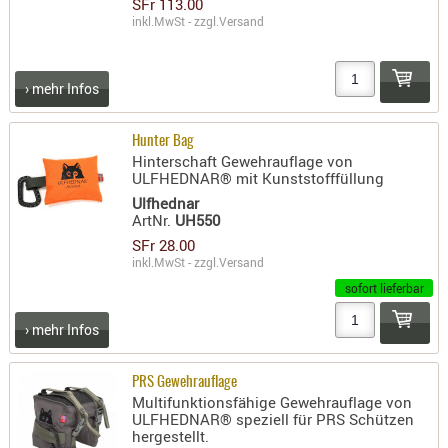
SFr 113.00
inkl.MwSt - zzgl.
Versand
PRÜFMITT
WERKZEU
WAFFE
› mehr Infos
ABZÜGE
Hunter Bag
BASEN -
Hinterschaft Gewehrauflage von
SONDERM
ULFHEDNAR® mit Kunststofffüllung
CHASSIS
Ulfhednar
ArtNr.
UH550
-
SFr 28.00
SCHÄFTE
inkl.MwSt - zzgl.
Versand
CHASSIS-
sofort lieferbar
ZUBEHÖR
GRIFFE
› mehr Infos
LADEHEBE
MAGAZIN
PRS Gewehrauflage
Multifunktionsfähige Gewehrauflage von
MÜNDUNG
ULFHEDNAR® speziell für PRS Schützen
hergestellt.
RAILS