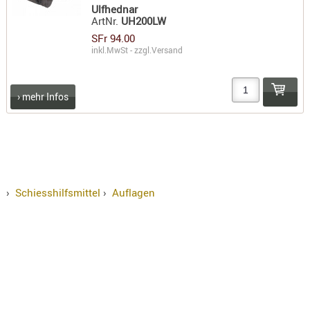
Ulfhednar
RIEMEN
ArtNr.
UH200LW
SONSTIGE
SFr 94.00
SPUHR -
inkl.MwSt - zzgl.
Versand
ERSATZTEI
SPUHR -
› mehr Infos
ERWEITER
VISIERE
ZF-
MONTAGE
ZWEIBEIN
›
Schiesshilfsmittel
›
Auflagen
WIEDER