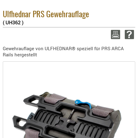
3.8% :
BEKLEIDU
2.6% :
ZUBEHÖR
Ulfhednar PRS Gewehrauflage
Summe
( UH362 )
zzgl. 
OPTIK
ENTFERNU
WEITER E
FERNGLÄS
Gewehrauflage von ULFHEDNAR® speziell für PRS ARCA
MAGNIFIE
Rails hergestellt
MONOKUL
NACHTSIC
OPTIK-
ZUBEHÖR
ROTPUNK
SPEKTIVE
STATIVE
ZIELFERN
OUTDO