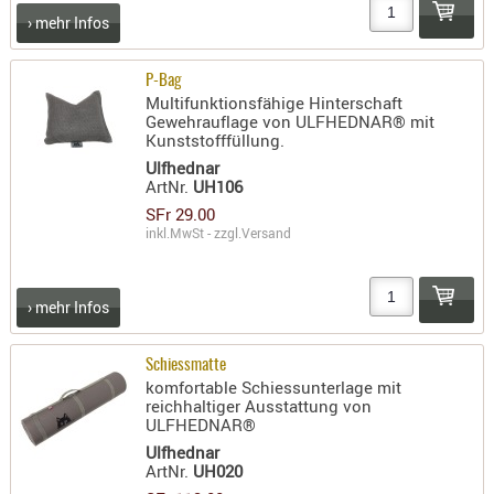
› mehr Infos
AUFSÄTZE
UND
P-Bag
BÜRSTEN
Multifunktionsfähige Hinterschaft
DIENSTLE
Gewehrauflage von ULFHEDNAR® mit
Kunststofffüllung.
PATCHES
Ulfhednar
UND
ArtNr.
UH106
PELLETS
SFr 29.00
PUTZSCH
inkl.MwSt - zzgl.
Versand
PUTZSTOC
FÜHRUNG
› mehr Infos
PUTZSTÖC
REINIGER
Schiessmatte
REINIGUN
komfortable Schiessunterlage mit
reichhaltiger Ausstattung von
SCHMIERM
ULFHEDNAR®
SONSTIGE
Ulfhednar
TESTMITTE
ArtNr.
UH020
-