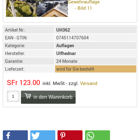
SONSTIGE
TAKTISCH
TOOLS
TARGETS,
Artikel Nr.:
UH362
ZIELE
EAN - GTIN:
0745114707604
Kategorie:
Auflagen
SCHUTZ
Hersteller:
Ulfhednar
BALLISTI
Garantie:
24 Monate
SCHUTZ
Lieferzeit:
wird für Sie bestellt
Einlage
SFr 123.00
Platten
inkl. MwSt - zzgl.
Versand
Kopfsc
Trages
BRILLEN
EINSATZH
MATERIAL
ELLENBOG