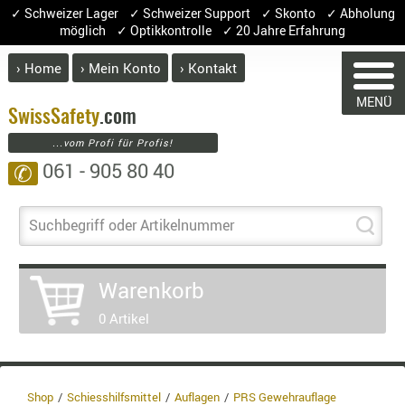
✓ Schweizer Lager ✓ Schweizer Support ✓ Skonto ✓ Abholung
möglich ✓ Optikkontrolle ✓ 20 Jahre Erfahrung
› Home
› Mein Konto
› Kontakt
ABVERK
MENÜ
BEKLEI
Swiss
Safety
.com
...vom Profi für Profis!
GÜRTEL
061 - 905 80 40
✆
HANDSCH
HOSEN
WARENKORB
JACKEN
Suchbegriff oder Artikelnummer
KOPFBED
OBERBEKL
Warenkorb
Sie haben keine Artikel im Warenkor
PATCHES
Artikel
Menge
Pr
0 Artikel
RÜSTWEST
CARRIER
Waren
SOCKEN
Enthal
UNTERWÄ
8.1% :
Shop
Schiesshilfsmittel
Auflagen
PRS Gewehrauflage