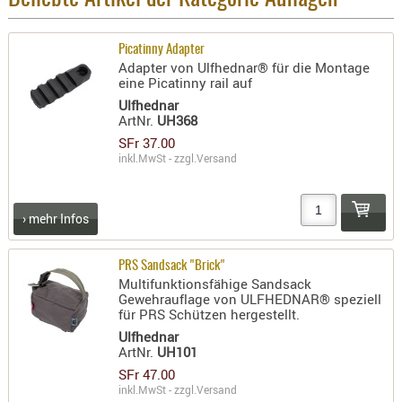
- doubl
Magazi
Picatinny Adapter
Adapter von Ulfhednar® für die Montage
- single
eine Picatinny rail auf
Holster
Ulfhednar
ArtNr.
UH368
Zubehö
SFr 37.00
HYDRATI
inkl.MwSt - zzgl.
Versand
KITS
KOFFER
› mehr Infos
RUCKSÄC
RUCKSAC
PRS Sandsack "Brick"
ERWEITER
Multifunktionsfähige Sandsack
RÜST-
Gewehrauflage von ULFHEDNAR® speziell
für PRS Schützen hergestellt.
TASCHEN
Ulfhednar
TRAGE-,
ArtNr.
UH101
PACKTAS
SFr 47.00
inkl.MwSt - zzgl.
Versand
WAFFE