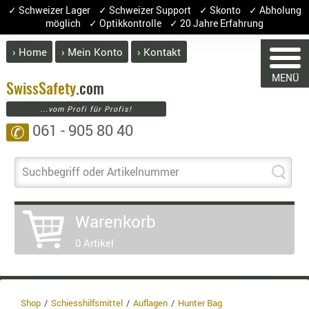
✓ Schweizer Lager ✓ Schweizer Support ✓ Skonto ✓ Abholung
möglich ✓ Optikkontrolle ✓ 20 Jahre Erfahrung
› Home
› Mein Konto
› Kontakt
ABVERK
MENÜ
BEKLEI
Swiss
Safety
.com
...vom Profi für Profis!
GÜRTEL
061 - 905 80 40
✆
HANDSCH
HOSEN
WARENKORB
JACKEN
Suchbegriff oder Artikelnummer
KOPFBED
OBERBEKL
Warenkorb
Sie haben keine Artikel im Warenkor
PATCHES
Artikel
Menge
Pr
0 Artikel
RÜSTWEST
CARRIER
Warenw
SOCKEN
Enthal
UNTERWÄ
8.1% :
Shop
Schiesshilfsmittel
Auflagen
Hunter Bag