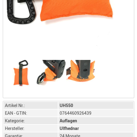
LICHTQUE
BIWAKMAT
LOCKMITT
MESSER
WÄRMEQU
SCHIES
AUFLAGE
BALLISTI
DREIBEIN
ELEKTRON
ENTFERNU
LADEHILF
Artikel Nr.:
UH550
ORGANISA
EAN - GTIN:
0764460926439
RIEMEN
Kategorie:
Auflagen
SCHIESSS
Hersteller:
Ulfhednar
KLEIDUNG
Garantie:
24 Monate