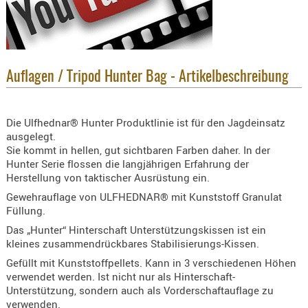
KNIESCHU
ERSTE
HILFE
GEHÖRSC
Auflagen / Tripod Hunter Bag - Artikelbeschreibung
HANDSCH
KOPFSCH
Die Ulfhednar® Hunter Produktlinie ist für den Jagdeinsatz
TARNUNG
ausgelegt.
Sie kommt in hellen, gut sichtbaren Farben daher. In der
TRAGES
Hunter Serie flossen die langjährigen Erfahrung der
GEWEHRT
Herstellung von taktischer Ausrüstung ein.
HOLSTER
Gewehrauflage von ULFHEDNAR® mit Kunststoff Granulat
Füllung.
Holster
Das „Hunter“ Hinterschaft Unterstützungskissen ist ein
Basen,
kleines zusammendrückbares Stabilisierungs-Kissen.
Grundp
Gefüllt mit Kunststoffpellets. Kann in 3 verschiedenen Höhen
Holster
verwendet werden. Ist nicht nur als Hinterschaft-
Unterstützung, sondern auch als Vorderschaftauflage zu
1911er
verwenden.