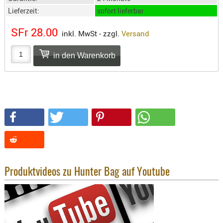
SONSTIGE
Lieferzeit:
sofort lieferbar
TAKTISCH
TOOLS
SFr 28.00
inkl. MwSt - zzgl.
Versand
TARGETS,
ZIELE
SCHUTZ
BALLISTI
SCHUTZ
Einlage
Platten
Kopfsc
Trages
Produktvideos zu Hunter Bag auf Youtube
BRILLEN
EINSATZH
MATERIAL
ELLENBOG