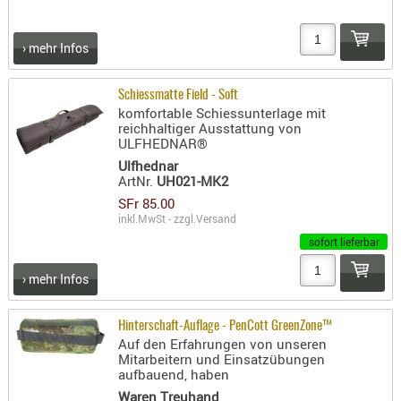
AUFSÄTZE
UND
› mehr Infos
BÜRSTEN
DIENSTLE
Schiessmatte Field - Soft
komfortable Schiessunterlage mit
PATCHES
reichhaltiger Ausstattung von
UND
ULFHEDNAR®
PELLETS
Ulfhednar
ArtNr.
UH021-MK2
PUTZSCH
SFr 85.00
PUTZSTOC
inkl.MwSt - zzgl.
Versand
FÜHRUNG
sofort lieferbar
PUTZSTÖC
› mehr Infos
REINIGER
REINIGUN
Hinterschaft-Auflage - PenCott GreenZone™
SCHMIERM
Auf den Erfahrungen von unseren
SONSTIGE
Mitarbeitern und Einsatzübungen
aufbauend, haben
TESTMITTE
Waren Treuhand
-