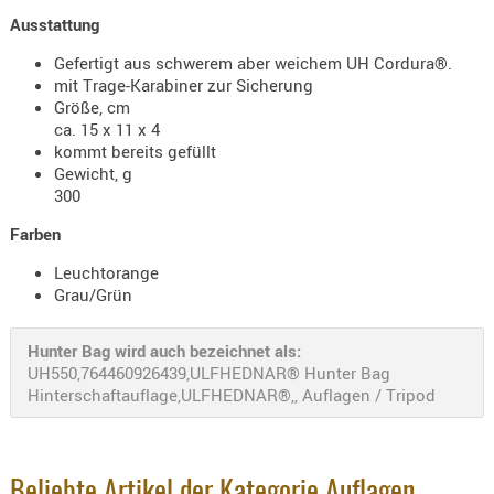
Holster
Ausstattung
Beretta
Gefertigt aus schwerem aber weichem UH Cordura®.
Holster
mit Trage-Karabiner zur Sicherung
Größe, cm
CZ
ca. 15 x 11 x 4
Holster
kommt bereits gefüllt
Gewicht, g
Glock
300
Holster
Farben
HK
Leuchtorange
Holster
Grau/Grün
SIG-Sa
Hunter Bag wird auch bezeichnet als:
Holster
UH550,764460926439,ULFHEDNAR® Hunter Bag
Walthe
Hinterschaftauflage,ULFHEDNAR®,, Auflagen / Tripod
Holster
Sonsti
Magazi
Beliebte Artikel der Kategorie Auflagen