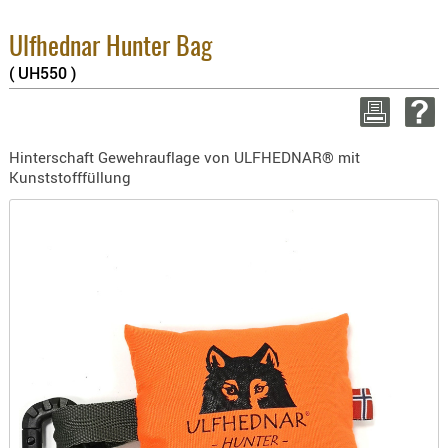
BEKLEIDU
3.8% :
2.6% :
ZUBEHÖR
Ulfhednar Hunter Bag
Summe
( UH550 )
OPTIK
zzgl. 
ENTFERNU
WEITER E
FERNGLÄS
Hinterschaft Gewehrauflage von ULFHEDNAR® mit
MAGNIFIE
Kunststofffüllung
MONOKUL
NACHTSIC
OPTIK-
ZUBEHÖR
ROTPUNK
SPEKTIVE
STATIVE
ZIELFERN
OUTDO