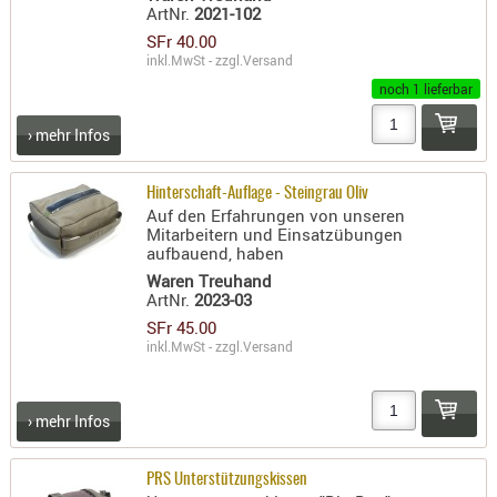
ArtNr.
2021-102
PRÜFMITT
SFr 40.00
WERKZEU
inkl.MwSt - zzgl.
Versand
noch 1 lieferbar
WAFFE
› mehr Infos
ABZÜGE
BASEN -
SONDERM
Hinterschaft-Auflage - Steingrau Oliv
Auf den Erfahrungen von unseren
CHASSIS
Mitarbeitern und Einsatzübungen
-
aufbauend, haben
SCHÄFTE
Waren Treuhand
ArtNr.
2023-03
CHASSIS-
SFr 45.00
ZUBEHÖR
inkl.MwSt - zzgl.
Versand
GRIFFE
LADEHEBE
› mehr Infos
MAGAZIN
MÜNDUNG
PRS Unterstützungskissen
RAILS