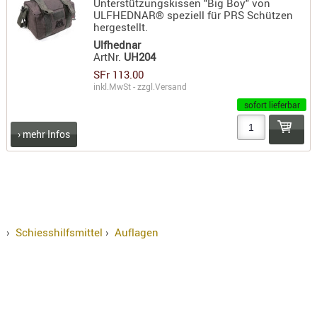
Unterstützungskissen "Big Boy" von
RIEMEN
ULFHEDNAR® speziell für PRS Schützen
hergestellt.
SONSTIGE
Ulfhednar
SPUHR -
ArtNr.
UH204
ERSATZTEI
SFr 113.00
SPUHR -
inkl.MwSt - zzgl.
Versand
ERWEITER
sofort lieferbar
VISIERE
› mehr Infos
ZF-
MONTAGE
ZWEIBEIN
WIEDER
›
Schiesshilfsmittel
›
Auflagen