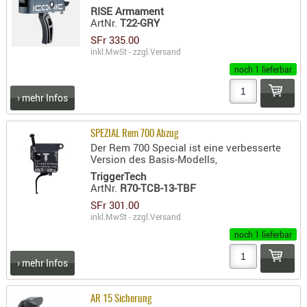
SONSTIGE
RISE Armament
ArtNr.
T22-GRY
TAKTISCH
SFr 335.00
TOOLS
inkl.MwSt - zzgl.
Versand
TARGETS,
noch 1 lieferbar
ZIELE
› mehr Infos
SCHUTZ
BALLISTI
SPEZIAL Rem 700 Abzug
SCHUTZ
Der Rem 700 Special ist eine verbesserte
Version des Basis-Modells,
Einlage
TriggerTech
Platten
ArtNr.
R70-TCB-13-TBF
SFr 301.00
Kopfsc
inkl.MwSt - zzgl.
Versand
Trages
noch 1 lieferbar
BRILLEN
› mehr Infos
EINSATZH
MATERIAL
AR 15 Sicherung
ELLENBOG