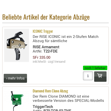
BEKLEIDU
ZUBEHÖR
Beliebte Artikel der Kategorie Abzüge
OPTIK
ENTFERNU
ICONIC Trigger
FERNGLÄS
Der RISE ICONIC ist ein 2-Stufen Match
MAGNIFIE
Abzug für sämtliche
RISE Armament
MONOKUL
ArtNr.
T22-FDE
NACHTSIC
SFr 335.00
OPTIK-
inkl.MwSt - zzgl.
Versand
ZUBEHÖR
noch 1 lieferbar
ROTPUNK
› mehr Infos
SPEKTIVE
STATIVE
Diamond Rem Clone Abzug
ZIELFERN
Der Rem Clone DIAMOND ist eine
verbesserte Version des SPECIAL-Modells
OUTDO
TriggerTech
ArtNr.
R70-TGB-02-TNF