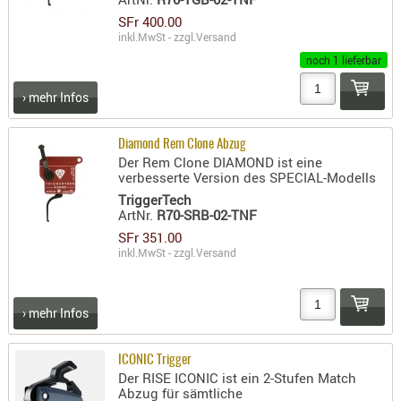
LICHTQUE
SFr 400.00
BIWAKMAT
inkl.MwSt - zzgl.
Versand
LOCKMITT
noch 1 lieferbar
MESSER
› mehr Infos
WÄRMEQU
SCHIES
Diamond Rem Clone Abzug
Der Rem Clone DIAMOND ist eine
AUFLAGE
verbesserte Version des SPECIAL-Modells
BALLISTI
TriggerTech
ArtNr.
R70-SRB-02-TNF
DREIBEIN
SFr 351.00
ELEKTRON
inkl.MwSt - zzgl.
Versand
ENTFERNU
LADEHILF
ORGANISA
› mehr Infos
RIEMEN
SCHIESSS
ICONIC Trigger
Der RISE ICONIC ist ein 2-Stufen Match
KLEIDUNG
Abzug für sämtliche