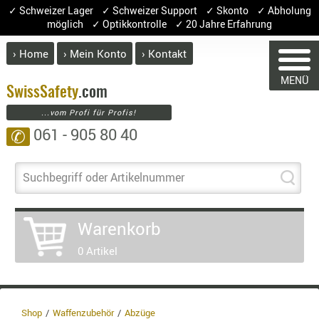
✓ Schweizer Lager ✓ Schweizer Support ✓ Skonto ✓ Abholung
möglich ✓ Optikkontrolle ✓ 20 Jahre Erfahrung
› Home
› Mein Konto
› Kontakt
ABVERK
MENÜ
BEKLEI
Swiss
Safety
.com
WARENK
...vom Profi für Profis!
GÜRTEL
061 - 905 80 40
✆
HANDSCH
HOSEN
Sie haben keine Art
JACKEN
Suchbegriff oder Artikelnummer
Artikel
Men
KOPFBED
OBERBEKL
Warenkorb
PATCHES
0 Artikel
RÜSTWEST
CARRIER
SOCKEN
UNTERWÄ
Shop
Waffenzubehör
Abzüge