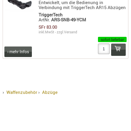
Entwickelt, um die Bedienung in
KNIESCHU
Verbindung mit TriggerTech AR15 Abzügen
TriggerTech
ERSTE
ArtNr.
ARS-SNB-49-YCM
HILFE
SFr 83.00
GEHÖRSC
inkl.MwSt - zzgl.
Versand
HANDSCH
sofort lieferbar
KOPFSCH
› mehr Infos
TARNUNG
TRAGES
GEWEHRT
HOLSTER
›
Waffenzubehör
›
Abzüge
Holster
Basen,
Grundp
Holster
1911er