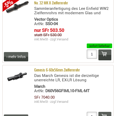
-5%
No. 32 MK II Zielfernrohr
Sammleranfertigung des Lee Enfield WW2
Zielfernrohrs mit modernem Glas und
Vector Optics
ArtNr.
SSO-04
nur SFr 503.50
statt SFr 530.00
inkl.MwSt - zzgl.
Versand
sofort lieferbar
› mehr Infos
Genesis 6-60x56mm Zielfernrohr
Das March Genesis ist die derzeitige
unerreichte LR, EX-LR Lösung
March
ArtNr.
D60V56GFIML10-FML-MT
SFr 7040.00
inkl.MwSt - zzgl.
Versand