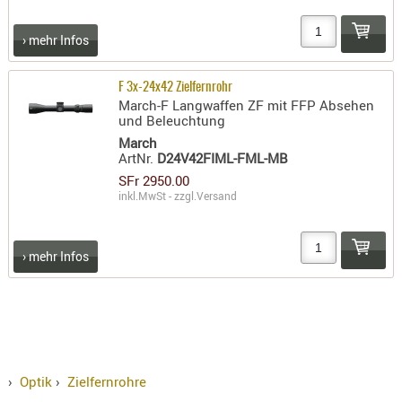
› mehr Infos
F 3x-24x42 Zielfernrohr
March-F Langwaffen ZF mit FFP Absehen
und Beleuchtung
March
ArtNr.
D24V42FIML-FML-MB
SFr 2950.00
inkl.MwSt - zzgl.
Versand
› mehr Infos
›
Optik
›
Zielfernrohre