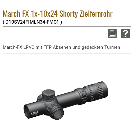
BEKLEIDU
Warenwert :
ZUBEHÖR
SFr
March FX 1x-10x24 Shorty Zielfernrohr
Enthaltene MwSt.:
( D10SV24FIMLN34-FMC1 )
OPTIK
8.1% :
SFr
3.8% :
SFr
ENTFERNU
2.6% :
SFr
FERNGLÄS
Summe :
SFr
March-FX LPVO mit FFP Absehen und gedeckten Türmen
MAGNIFIE
zzgl. Versandkosten
MONOKUL
NACHTSIC
WEITER EINKAUFEN
OPTIK-
Bitt
ZUBEHÖR
Mindestbes
ROTPUNK
SPEKTIVE
STATIVE
ZIELFERN
OUTDO