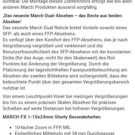
sichtbar. Die Montage dieses Zielfernrohrs erfolgt wie bei allen
- doubl
anderen March Produkten äusserst sorgfältig.
„
Das neueste March-Dual-Absehen – das Beste aus beiden
Magazi
Absehen
“
- single
Das neueste March Dual Reticle bietet Vorteile sowohl eines
SFP- als auch eines FFP-Absehens.
Holster
Es verfügt über den Komfort des FFP-Absehens, das je nach
Zubehö
Vergrößerung vergrößert und verkleinert und die
Benutzerfreundlichkeit des SFP-Absehens mit der konstanten
HYDRATI
Dicke (für das Auge, nicht für den Skalenwert) des Rot-
KITS
Punktes bei Änderung der Vergrößerung. Durch die
KOFFER
Platzierung der tageslichthellen Faserpunktbeleuchtung am
RUCKSÄC
Absehen der zweiten Bildebene wird sichergestellt, dass der
beleuchtete Punkt über den gesamten Vergrößerungsbereich
RUCKSAC
nutzbar ist.
ERWEITER
Von einem Leuchtpunkt-Visier bei niedrigen Vergrößerungen
RÜST-
bis hin zu einem präzisen Skalen Absehen für präzises
TASCHEN
Schießen auf weite Distanzen bei höheren Vergrößerungen.
TRAGE-,
MARCH-FX 1-10x24mm Shorty
Besonderheiten
PACKTAS
10-facher Zoom in FFP, MIL
Einheitliches Mittelrohr mit 34 mm Durchmesser
WAFFE