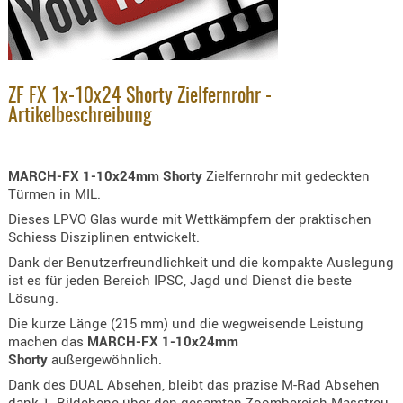
KNIESCHU
ERSTE
HILFE
GEHÖRSC
ZF FX 1x-10x24 Shorty Zielfernrohr -
Artikelbeschreibung
HANDSCH
KOPFSCH
TARNUNG
MARCH-FX 1-10x24mm Shorty
Zielfernrohr mit gedeckten
Türmen in MIL.
TRAGES
Dieses LPVO Glas wurde mit Wettkämpfern der praktischen
GEWEHRT
Schiess Disziplinen entwickelt.
HOLSTER
Dank der Benutzerfreundlichkeit und die kompakte Auslegung
ist es für jeden Bereich IPSC, Jagd und Dienst die beste
Holster
Lösung.
Basen,
Die kurze Länge (215 mm) und die wegweisende Leistung
Grundp
machen das
MARCH-FX 1-10x24mm
Shorty
außergewöhnlich.
Holster
1911er
Dank des DUAL Absehen, bleibt das präzise M-Rad Absehen
dank 1. Bildebene über den gesamten Zoombereich Masstreu