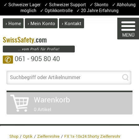
✓ Schweizer Lager ✓ Schweizer Support ✓ Skonto ✓ Abholung
möglich ✓ Optikkontrolle ✓ 20 Jahre Erfahrung
› Home
› Mein Konto
› Kontakt
ABVERK
MENÜ
BEKLEI
Swiss
Safety
.com
...vom Profi für Profis!
GÜRTEL
061 - 905 80 40
✆
HANDSCH
HOSEN
JACKEN
Suchbegriff oder Artikelnummer
KOPFBED
OBERBEKL
Warenkorb
PATCHES
WARENKORB
0 Artikel
RÜSTWEST
CARRIER
SOCKEN
Sie haben keine Artikel im Warenkorb.
UNTERWÄ
Shop
Optik
Zielfernrohre
FX 1x-10x24 Shorty Zielfernrohr
Artikel
Menge
Preis
Summ