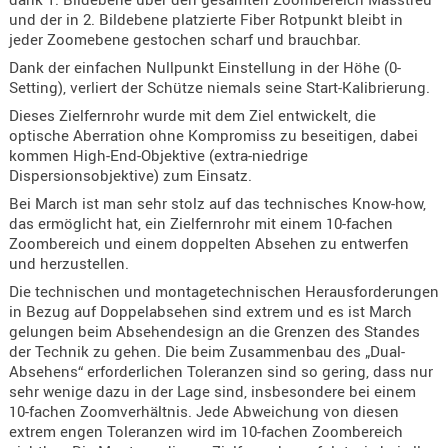
Holster
und der in 2. Bildebene platzierte Fiber Rotpunkt bleibt in
Beretta
jeder Zoomebene gestochen scharf und brauchbar.
Dank der einfachen Nullpunkt Einstellung in der Höhe (0-
Holster
Setting), verliert der Schütze niemals seine Start-Kalibrierung.
CZ
Dieses Zielfernrohr wurde mit dem Ziel entwickelt, die
optische Aberration ohne Kompromiss zu beseitigen, dabei
Holster
kommen High-End-Objektive (extra-niedrige
Glock
Dispersionsobjektive) zum Einsatz.
Holster
Bei March ist man sehr stolz auf das technisches Know-how,
HK
das ermöglicht hat, ein Zielfernrohr mit einem 10-fachen
Zoombereich und einem doppelten Absehen zu entwerfen
Holster
und herzustellen.
SIG-Sa
Die technischen und montagetechnischen Herausforderungen
in Bezug auf Doppelabsehen sind extrem und es ist March
Holster
gelungen beim Absehendesign an die Grenzen des Standes
Walthe
der Technik zu gehen. Die beim Zusammenbau des „Dual-
Absehens“ erforderlichen Toleranzen sind so gering, dass nur
Holster
sehr wenige dazu in der Lage sind, insbesondere bei einem
Sonsti
10-fachen Zoomverhältnis. Jede Abweichung von diesen
extrem engen Toleranzen wird im 10-fachen Zoombereich
Magazi