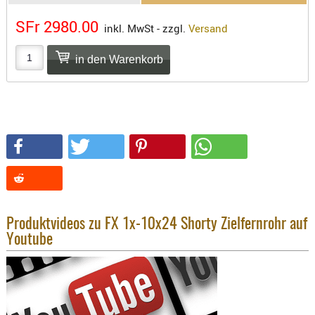
SONSTIGE
SFr 2980.00
TAKTISCH
inkl. MwSt - zzgl.
Versand
TOOLS
TARGETS,
ZIELE
SCHUTZ
BALLISTI
SCHUTZ
Einlage
Platten
Kopfsc
Produktvideos zu FX 1x-10x24 Shorty Zielfernrohr auf
Trages
Youtube
BRILLEN
EINSATZH
MATERIAL
ELLENBOG