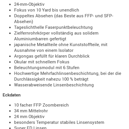
24-mm-Objektiv
AUFSÄTZE
Fokus von 10 Yard bis unendlich
UND
Doppeltes Absehen (das Beste aus FFP- und SFP-
Absehen)
BÜRSTEN
Tageslichthelle Faserpunktbeleuchtung
DIENSTLE
Zielfernrohrkörper vollständig aus solidem
PATCHES
Aluminiumbarren gefertigt
japanische Metallteile ohne Kunststoffteile, mit
UND
Ausnahme von einem Isolator
PELLETS
Argongas gefüllt für klaren Durchblick
PUTZSCH
Okular mit schnellem Fokus
Beleuchtungsmodul mit 6 Stufen
PUTZSTOC
Hochwertige Mehrfachlinsenbeschichtung, bei der die
FÜHRUNG
Durchlässigkeit nahezu 100 % beträgt
PUTZSTÖC
Wasserabweisende Linsenbeschichtung
REINIGER
Eckdaten
REINIGUN
10 facher FFP Zoombereich
SCHMIERM
34 mm Mittelrohr
SONSTIGE
24 mm Objektiv
TESTMITTE
besonders Temperatur stabiles Linsensystem
Super ED Linsen
-