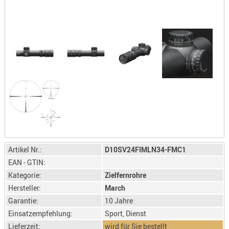
LICHTQUE
BIWAKMAT
LOCKMITT
MESSER
WÄRMEQU
SCHIES
AUFLAGE
BALLISTI
DREIBEIN
ELEKTRON
Artikel Nr.:
D10SV24FIMLN34-FMC1
ENTFERNU
EAN - GTIN:
LADEHILF
Kategorie:
Zielfernrohre
ORGANISA
Hersteller:
March
RIEMEN
Garantie:
10 Jahre
SCHIESSS
Einsatzempfehlung:
Sport, Dienst
KLEIDUNG
Lieferzeit:
wird für Sie bestellt