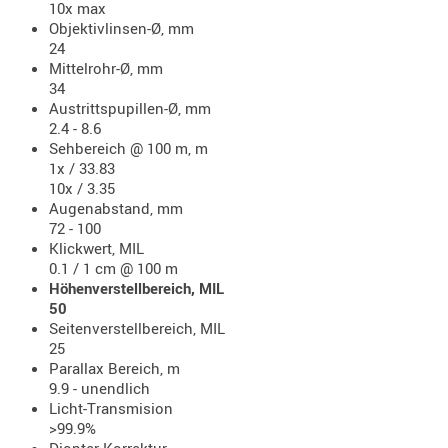
10x max
RIEMEN
Objektivlinsen-Ø, mm
SONSTIGE
24
Mittelrohr-Ø, mm
SPUHR -
34
ERSATZTEI
Austrittspupillen-Ø, mm
SPUHR -
2.4 - 8.6
ERWEITER
Sehbereich @ 100 m, m
1x / 33.83
VISIERE
10x / 3.35
ZF-
Augenabstand, mm
MONTAGE
72 - 100
Klickwert, MIL
ZWEIBEIN
0.1 / 1 cm @ 100 m
Höhenverstellbereich, MIL
WIEDER
50
Seitenverstellbereich, MIL
25
Parallax Bereich, m
9.9 - unendlich
Licht-Transmision
>99.9%