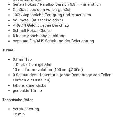
Seiten Fokus / Parallax Bereich 9.9 m - unendlich
PRÜFMITT
Gehäuse aus dem vollen gefräst
WERKZEU
100% Japansiche Fertigung und Materialien
Vollmetall (ausser Isolation)
WAFFE
ARGON Gefüllt gegen Beschlag
Schnell Fokus Okular
ABZÜGE
6-fache Absehenbeleuchtung
BASEN -
separate Ein/AUS Schaltung der Beleuchtung
SONDERM
Türme
CHASSIS
-
0,1 mil Typ
1 Klick / 1 cm @100m
SCHÄFTE
10 mil Turmrevolution (100 cm @100m)
CHASSIS-
0-Set auf dem Höhenturm (ohne Demontage von Teilen,
ZUBEHÖR
einfach einzustellen)
taktile, klare Klicks
GRIFFE
gedeckte Türme
LADEHEBE
Technische Daten
MAGAZIN
MÜNDUNG
Vergrösserung
1x min
RAILS