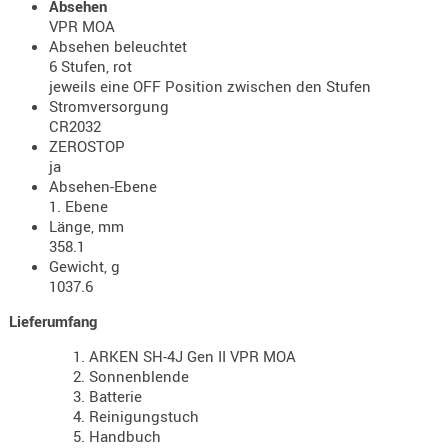
Absehen
VPR MOA
AUFSÄTZE
Absehen beleuchtet
UND
6 Stufen, rot
BÜRSTEN
jeweils eine OFF Position zwischen den Stufen
DIENSTLE
Stromversorgung
CR2032
PATCHES
ZEROSTOP
UND
ja
PELLETS
Absehen-Ebene
1. Ebene
PUTZSCH
Länge, mm
PUTZSTOC
358.1
FÜHRUNG
Gewicht, g
PUTZSTÖC
1037.6
REINIGER
Lieferumfang
REINIGUN
ARKEN SH-4J Gen II VPR MOA
SCHMIERM
Sonnenblende
SONSTIGE
Batterie
Reinigungstuch
TESTMITTE
Handbuch
-