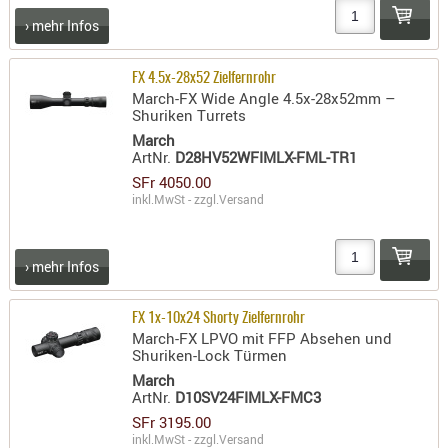
RIEMEN
› mehr Infos
SONSTIGE
SPUHR -
FX 4.5x-28x52 Zielfernrohr
ERSATZTEI
March-FX Wide Angle 4.5x-28x52mm –
Shuriken Turrets
SPUHR -
March
ERWEITER
ArtNr.
D28HV52WFIMLX-FML-TR1
VISIERE
SFr 4050.00
inkl.MwSt - zzgl.
Versand
ZF-
MONTAGE
ZWEIBEIN
› mehr Infos
WIEDER
FX 1x-10x24 Shorty Zielfernrohr
March-FX LPVO mit FFP Absehen und
Shuriken-Lock Türmen
March
ArtNr.
D10SV24FIMLX-FMC3
SFr 3195.00
inkl.MwSt - zzgl.
Versand