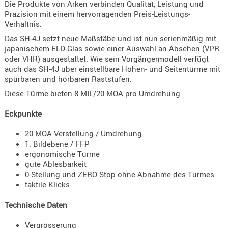
Die Produkte von Arken verbinden Qualität, Leistung und
Holster
Präzision mit einem hervorragenden Preis-Leistungs-
Beretta
Verhältnis.
Das SH-4J setzt neue Maßstäbe und ist nun serienmäßig mit
Holster
japanischem ELD-Glas sowie einer Auswahl an Absehen (VPR
CZ
oder VHR) ausgestattet. Wie sein Vorgängermodell verfügt
auch das SH-4J über einstellbare Höhen- und Seitentürme mit
Holster
spürbaren und hörbaren Raststufen.
Glock
Diese Türme bieten 8 MIL/20 MOA pro Umdrehung
Holster
HK
Eckpunkte
Holster
20 MOA Verstellung / Umdrehung
SIG-Sa
1. Bildebene / FFP
ergonomische Türme
Holster
gute Ablesbarkeit
0-Stellung und ZERO Stop ohne Abnahme des Turmes
Walthe
taktile Klicks
Holster
Technische Daten
Sonsti
Magazi
Vergrösserung