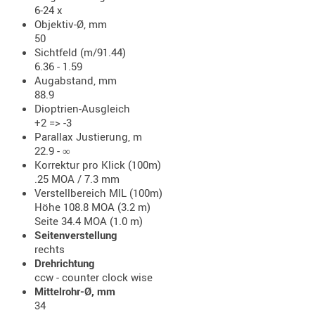
6-24 x
- doubl
Objektiv-Ø, mm
50
Magazi
Sichtfeld (m/91.44)
- single
6.36 - 1.59
Augabstand, mm
Holster
88.9
Zubehö
Dioptrien-Ausgleich
HYDRATI
+2 => -3
Parallax Justierung, m
KITS
22.9 - ∞
KOFFER
Korrektur pro Klick (100m)
RUCKSÄC
.25 MOA / 7.3 mm
Verstellbereich MIL (100m)
RUCKSAC
Höhe 108.8 MOA (3.2 m)
ERWEITER
Seite 34.4 MOA (1.0 m)
RÜST-
Seitenverstellung
TASCHEN
rechts
Drehrichtung
TRAGE-,
ccw - counter clock wise
PACKTAS
Mittelrohr-Ø, mm
34
WAFFE