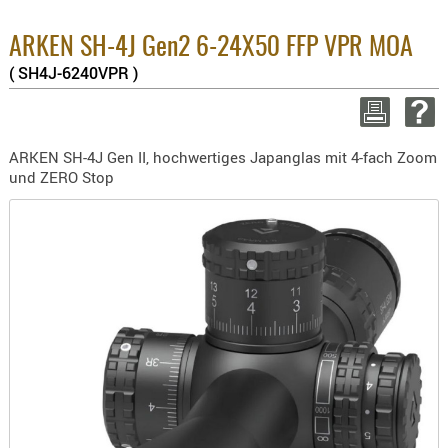
BEKLEIDU
Enthaltene M
8.1% :
ZUBEHÖR
ARKEN SH-4J Gen2 6-24X50 FFP VPR MOA
3.8% :
( SH4J-6240VPR )
OPTIK
2.6% :
Summe :
ENTFERNU
zzgl. Versand
FERNGLÄS
ARKEN SH-4J Gen II, hochwertiges Japanglas mit 4-fach Zoom
MAGNIFIE
WEITER EINKAU
und ZERO Stop
MONOKUL
NACHTSIC
M
OPTIK-
ZUBEHÖR
ROTPUNK
SPEKTIVE
STATIVE
ZIELFERN
OUTDO