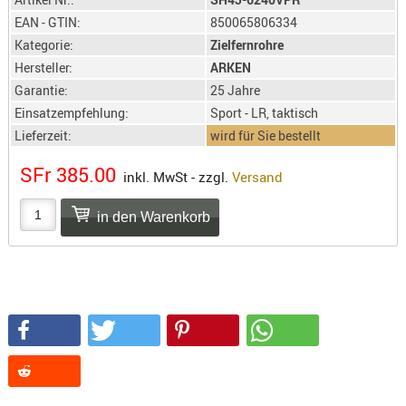
SONSTIGE
EAN - GTIN:
850065806334
TAKTISCH
Kategorie:
Zielfernrohre
TOOLS
Hersteller:
ARKEN
TARGETS,
Garantie:
25 Jahre
ZIELE
Einsatzempfehlung:
Sport - LR, taktisch
SCHUTZ
Lieferzeit:
wird für Sie bestellt
BALLISTI
SFr 385.00
inkl. MwSt - zzgl.
Versand
SCHUTZ
Einlage
Platten
Kopfsc
Trages
BRILLEN
EINSATZH
MATERIAL
ELLENBOG