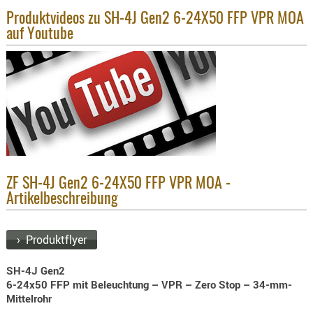
KNIESCHU
Produktvideos zu SH-4J Gen2 6-24X50 FFP VPR MOA
auf Youtube
ERSTE
HILFE
GEHÖRSC
HANDSCH
KOPFSCH
TARNUNG
TRAGES
GEWEHRT
ZF SH-4J Gen2 6-24X50 FFP VPR MOA -
Artikelbeschreibung
HOLSTER
Holster
Basen,
› Produktflyer
Grundp
SH-4J Gen2
Holster
6-24x50 FFP mit Beleuchtung – VPR – Zero Stop – 34-mm-
1911er
Mittelrohr