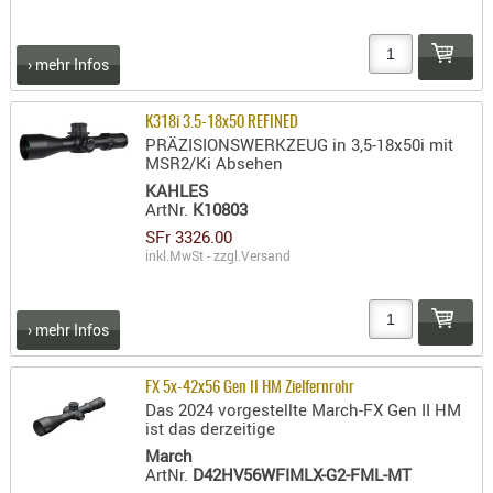
› mehr Infos
K318i 3.5-18x50 REFINED
PRÄZISIONSWERKZEUG in 3,5-18x50i mit
MSR2/Ki Absehen
KAHLES
ArtNr.
K10803
SFr 3326.00
inkl.MwSt - zzgl.
Versand
› mehr Infos
FX 5x-42x56 Gen II HM Zielfernrohr
Das 2024 vorgestellte March-FX Gen II HM
ist das derzeitige
March
ArtNr.
D42HV56WFIMLX-G2-FML-MT