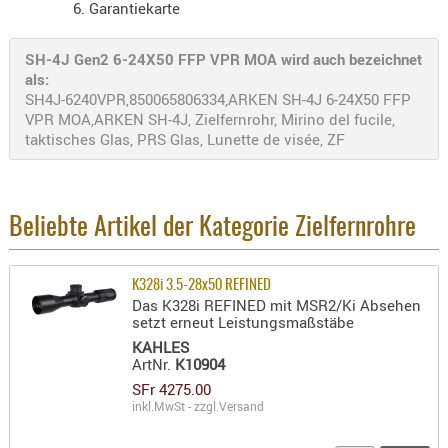
Garantiekarte
PRÜFMITT
WERKZEU
SH-4J Gen2 6-24X50 FFP VPR MOA wird auch bezeichnet
als:
WAFFE
SH4J-6240VPR,850065806334,ARKEN SH-4J 6-24X50 FFP
VPR MOA,ARKEN SH-4J, Zielfernrohr, Mirino del fucile,
ABZÜGE
taktisches Glas, PRS Glas, Lunette de visée, ZF
BASEN -
SONDERM
CHASSIS
Beliebte Artikel der Kategorie Zielfernrohre
-
SCHÄFTE
CHASSIS-
K328i 3.5-28x50 REFINED
ZUBEHÖR
Das K328i REFINED mit MSR2/Ki Absehen
setzt erneut Leistungsmaßstäbe
GRIFFE
KAHLES
LADEHEBE
ArtNr.
K10904
MAGAZIN
SFr 4275.00
inkl.MwSt - zzgl.
Versand
MÜNDUNG
RAILS