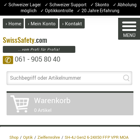
✓ Schweizer Lager ✓ Schweizer Support ✓ Skonto ✓ Abholung
möglich ✓ Optikkontrolle ✓ 20 Jahre Erfahrung
› Home
› Mein Konto
› Kontakt
ABVERK
MENÜ
BEKLEI
Swiss
Safety
.com
...vom Profi für Profis!
GÜRTEL
061 - 905 80 40
✆
HANDSCH
HOSEN
JACKEN
Suchbegriff oder Artikelnummer
KOPFBED
WARENKORB
OBERBEKL
Warenkorb
PATCHES
0 Artikel
RÜSTWEST
Sie haben keine Artikel im Warenkorb.
CARRIER
Artikel
Menge
Preis
SOCKEN
Warenwert :
UNTERWÄ
Shop
Optik
Zielfernrohre
SH-4J Gen2 6-24X50 FFP VPR MOA