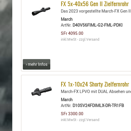
FX 5x-40x56 Gen II Zielfernrohr
Das 2023 vorgestellte March-FX Gen II
March
ArtNr.
D40V56FIML-G2-FML-PDKI
SFr 4095.00
inkl.MwSt - zzgl.
Versand
› mehr Infos
FX 1x-10x24 Shorty Zielfernrohr
March-FX LPVO mit DUAL Absehen un
March
ArtNr.
D10SV24FDIMLX-DR-TR1FB
SFr 3300.00
inkl.MwSt - zzgl.
Versand