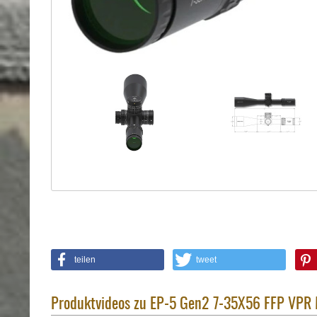
Holster
Sonstige
Magazinholster
-
double
Magazinholster
-
single
Holster-
Zubehör
teilen
tweet
Produktvideos zu EP-5 Gen2 7-35X56 FFP VPR 