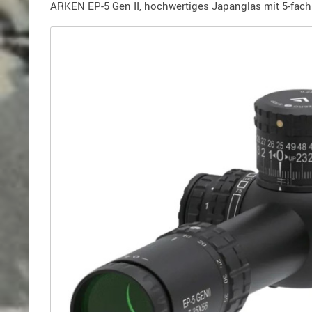
Holster
ARKEN EP-5 Gen II, hochwertiges Japanglas mit 5-fa
für
Beretta
Holster
für
CZ
Holster
für
Glock
Holster
für
HK
Holster
für
SIG-
Sauer
Holster
für
Walther