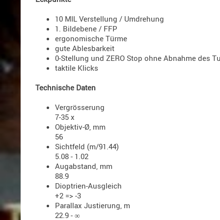
10 MIL Verstellung / Umdrehung
1. Bildebene / FFP
ergonomische Türme
gute Ablesbarkeit
0-Stellung und ZERO Stop ohne Abnahme des T
taktile Klicks
Technische Daten
Vergrösserung
7-35 x
Objektiv-Ø, mm
56
Sichtfeld (m/91.44)
5.08 - 1.02
Augabstand, mm
88.9
Dioptrien-Ausgleich
+2 => -3
Parallax Justierung, m
22.9 - ∞