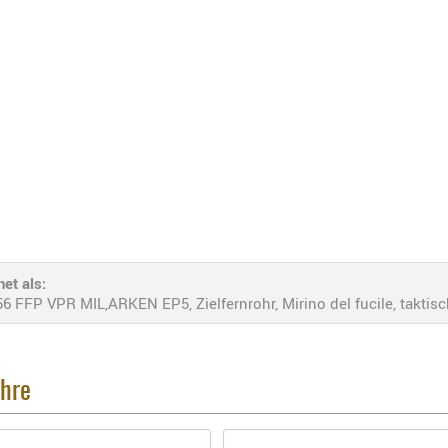
et als:
FP VPR MIL,ARKEN EP5, Zielfernrohr, Mirino del fucile, taktisch
ohre