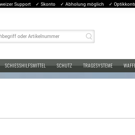
weizer Support ✓ Skonto ✓ Abholung möglich ✓ Optikkontro
hbegriff oder Artikelnummer
SCHIESSHILFSMITTEL
SCHUTZ
TRAGESYSTEME
WAFF