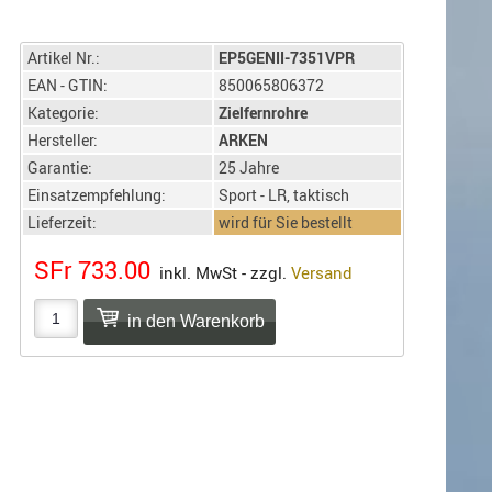
Artikel Nr.:
EP5GENII-7351VPR
EAN - GTIN:
850065806372
Kategorie:
Zielfernrohre
Hersteller:
ARKEN
Garantie:
25 Jahre
Einsatzempfehlung:
Sport - LR, taktisch
Lieferzeit:
wird für Sie bestellt
SFr 733.00
inkl. MwSt - zzgl.
Versand