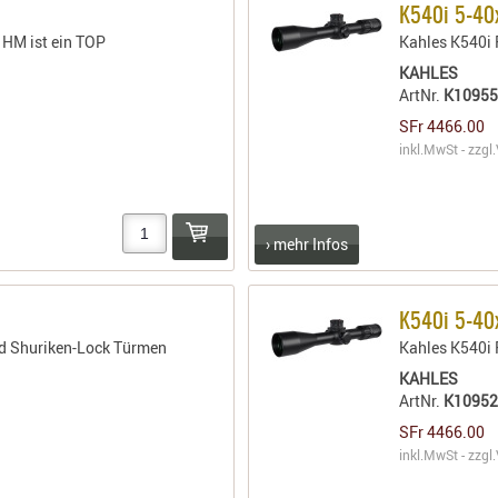
K540i 5-40
 HM ist ein TOP
Kahles K540i 
KAHLES
ArtNr.
K1095
SFr 4466.00
inkl.MwSt - zzgl.
› mehr Infos
K540i 5-40
d Shuriken-Lock Türmen
Kahles K540i
KAHLES
ArtNr.
K1095
SFr 4466.00
inkl.MwSt - zzgl.