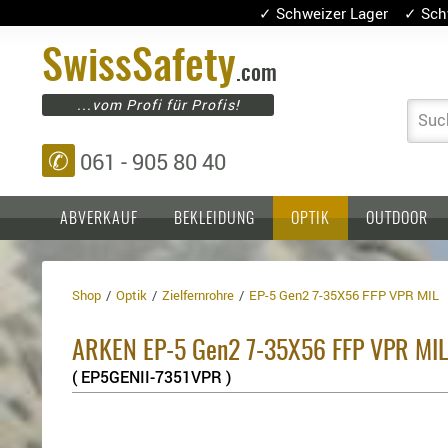
✓ Schweizer Lager ✓ Sch
Swiss
Safety
.com
...vom Profi für Profis!
Suc
✆
061 - 905 80 40
ABVERKAUF
BEKLEIDUNG
OPTIK
OUTDOOR
Shop
Optik
Zielfernrohre
EP-5 Gen2 7-35X56 FFP VPR MIL
Einlagen,
Holster
Platten
Basen,
Kopfschutz
ARKEN EP-5 Gen2 7-35X56 FFP VPR MIL
Grundplatten
Tragesysteme
Holster
( EP5GENII-7351VPR )
für
1911er