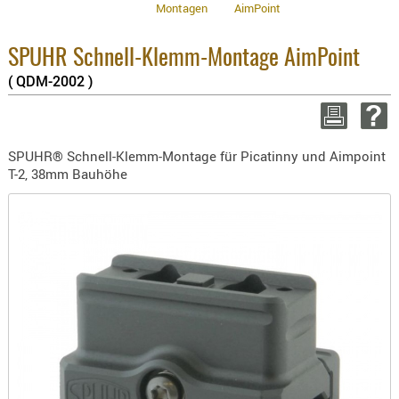
8.1% :
Montagen
AimPoint
BEKLEIDU
3.8% :
ZUBEHÖR
2.6% :
SPUHR Schnell-Klemm-Montage AimPoint
Summe 
OPTIK
zzgl. V
( QDM-2002 )
ENTFERNU
WEITER EI
FERNGLÄS
MAGNIFIE
SPUHR® Schnell-Klemm-Montage für Picatinny und Aimpoint
MONOKUL
T-2, 38mm Bauhöhe
NACHTSIC
OPTIK-
ZUBEHÖR
ROTPUNK
SPEKTIVE
STATIVE
ZIELFERN
OUTDO