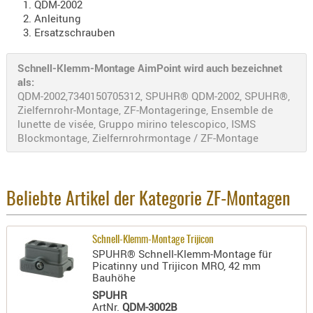
QDM-2002
- doubl
Anleitung
Ersatzschrauben
Magazi
- single
Schnell-Klemm-Montage AimPoint wird auch bezeichnet
Holster
als:
QDM-2002,7340150705312, SPUHR® QDM-2002, SPUHR®,
Zubehö
Zielfernrohr-Montage, ZF-Montageringe, Ensemble de
HYDRATI
lunette de visée, Gruppo mirino telescopico, ISMS
KITS
Blockmontage, Zielfernrohrmontage / ZF-Montage
KOFFER
RUCKSÄC
RUCKSAC
Beliebte Artikel der Kategorie ZF-Montagen
ERWEITER
RÜST-
Schnell-Klemm-Montage Trijicon
TASCHEN
SPUHR® Schnell-Klemm-Montage für
Picatinny und Trijicon MRO, 42 mm
TRAGE-,
Bauhöhe
PACKTAS
SPUHR
ArtNr.
QDM-3002B
WAFFE