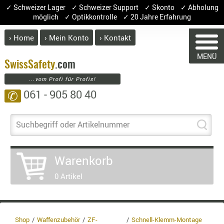
✓ Schweizer Lager ✓ Schweizer Support ✓ Skonto ✓ Abholung
möglich ✓ Optikkontrolle ✓ 20 Jahre Erfahrung
› Home
› Mein Konto
› Kontakt
ABVERK
MENÜ
BEKLEI
Swiss
Safety
.com
...vom Profi für Profis!
GÜRTEL
061 - 905 80 40
✆
HANDSCH
HOSEN
WARENKORB
JACKEN
Suchbegriff oder Artikelnummer
KOPFBED
OBERBEKL
Warenkorb
PATCHES
Sie haben keine Artikel im Warenkorb.
0 Artikel
RÜSTWEST
Artikel
Menge
Prei
CARRIER
Warenwe
SOCKEN
Enthalt
UNTERWÄ
Shop
Waffenzubehör
ZF-
Schnell-Klemm-Montage