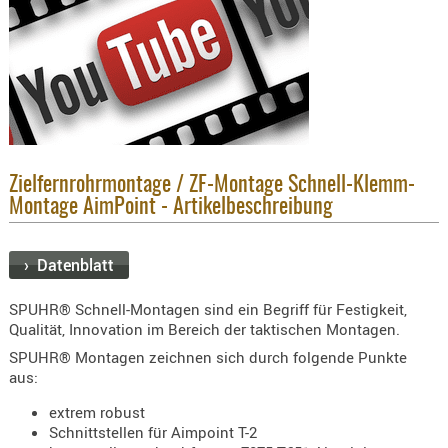
KNIESCHU
ERSTE
HILFE
GEHÖRSC
HANDSCH
KOPFSCH
Zielfernrohrmontage / ZF-Montage Schnell-Klemm-
TARNUNG
Montage AimPoint - Artikelbeschreibung
TRAGES
GEWEHRT
› Datenblatt
HOLSTER
SPUHR® Schnell-Montagen sind ein Begriff für Festigkeit,
Holster
Qualität, Innovation im Bereich der taktischen Montagen.
Basen,
SPUHR® Montagen zeichnen sich durch folgende Punkte
Grundp
aus:
Holster
extrem robust
1911er
Schnittstellen für Aimpoint T-2