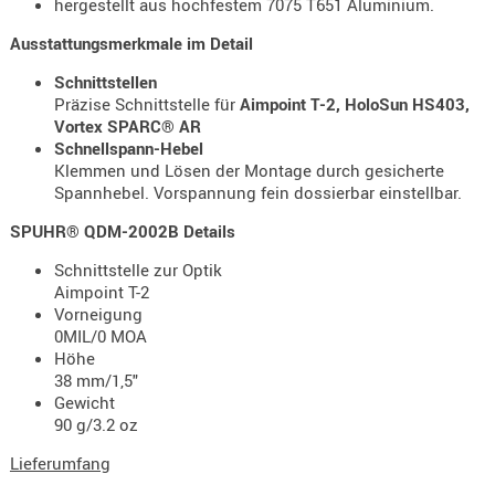
hergestellt aus hochfestem 7075 T651 Aluminium.
Holster
Beretta
Ausstattungsmerkmale im Detail
Schnittstellen
Holster
Präzise Schnittstelle für
Aimpoint T-2, HoloSun HS403,
CZ
Vortex SPARC® AR
Schnellspann-Hebel
Holster
Klemmen und Lösen der Montage durch gesicherte
Glock
Spannhebel. Vorspannung fein dossierbar einstellbar.
Holster
SPUHR® QDM-2002B Details
HK
Schnittstelle zur Optik
Holster
Aimpoint T-2
SIG-Sa
Vorneigung
0MIL/0 MOA
Holster
Höhe
Walthe
38 mm/1,5"
Gewicht
Holster
90 g/3.2 oz
Sonsti
Lieferumfang
Magazi