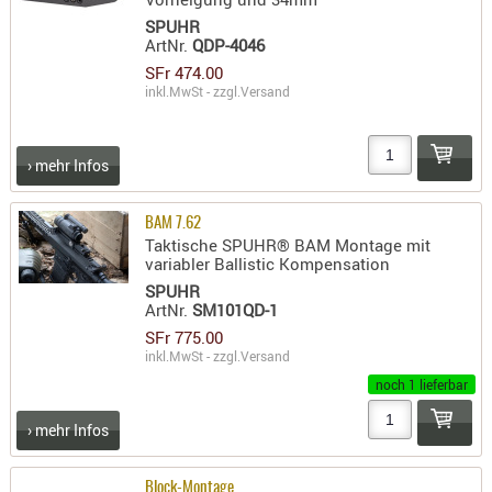
PRÜFMITT
SPUHR
ArtNr.
QDP-4046
WERKZEU
SFr 474.00
inkl.MwSt - zzgl.
Versand
WAFFE
ABZÜGE
BASEN -
› mehr Infos
SONDERM
CHASSIS
BAM 7.62
Taktische SPUHR® BAM Montage mit
-
variabler Ballistic Kompensation
SCHÄFTE
SPUHR
CHASSIS-
ArtNr.
SM101QD-1
ZUBEHÖR
SFr 775.00
inkl.MwSt - zzgl.
Versand
GRIFFE
noch 1 lieferbar
LADEHEBE
MAGAZIN
› mehr Infos
MÜNDUNG
RAILS
Block-Montage