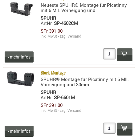
Neueste SPUHR® Montage für Picatinny
RIEMEN
mit 6 MIL Vorneigung und
SONSTIGE
SPUHR
SPUHR -
ArtNr.
SP-4602CM
ERSATZTEI
SFr 391.00
inkl.MwSt - zzgl.
Versand
SPUHR -
ERWEITER
VISIERE
› mehr Infos
ZF-
MONTAGE
Block-Montage
ZWEIBEIN
SPUHR® Montage für Picatinny mit 6 MIL
Vorneigung und 30mm
WIEDER
SPUHR
ArtNr.
SP-6601M
SFr 391.00
inkl.MwSt - zzgl.
Versand
› mehr Infos