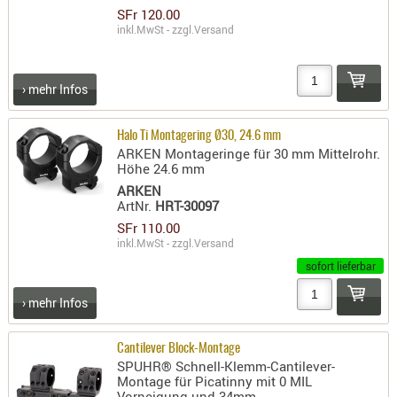
SFr 120.00
AUFSÄTZE
inkl.MwSt - zzgl.
Versand
UND
BÜRSTEN
› mehr Infos
DIENSTLE
PATCHES
Halo Ti Montagering Ø30, 24.6 mm
UND
ARKEN Montageringe für 30 mm Mittelrohr.
PELLETS
Höhe 24.6 mm
PUTZSCH
ARKEN
ArtNr.
HRT-30097
PUTZSTOC
SFr 110.00
FÜHRUNG
inkl.MwSt - zzgl.
Versand
PUTZSTÖC
sofort lieferbar
REINIGER
REINIGUN
› mehr Infos
SCHMIERM
SONSTIGE
Cantilever Block-Montage
SPUHR® Schnell-Klemm-Cantilever-
TESTMITTE
Montage für Picatinny mit 0 MIL
-
Vorneigung und 34mm