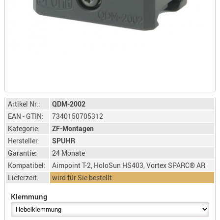
LICHTQUE
BIWAKMAT
LOCKMITT
MESSER
WÄRMEQU
SCHIES
AUFLAGE
Artikel Nr.:
QDM-2002
BALLISTI
EAN - GTIN:
7340150705312
DREIBEIN
Kategorie:
ZF-Montagen
ELEKTRON
Hersteller:
SPUHR
ENTFERNU
Garantie:
24 Monate
LADEHILF
Kompatibel:
Aimpoint T-2, HoloSun HS403, Vortex SPARC® AR
ORGANISA
Lieferzeit:
wird für Sie bestellt
RIEMEN
Klemmung
SCHIESSS
KLEIDUNG