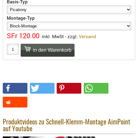
Basis-Typ
SONSTIGE
TAKTISCH
Montage-Typ
TOOLS
TARGETS,
ZIELE
SFr 120.00
inkl. MwSt - zzgl.
Versand
SCHUTZ
BALLISTI
SCHUTZ
Einlage
Platten
Kopfsc
Trages
BRILLEN
Produktvideos zu Schnell-Klemm-Montage AimPoint
EINSATZH
auf Youtube
MATERIAL
ELLENBOG