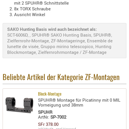
mit 2 SPUHR® Schnittstelle
AUFSÄTZE
8x TORX Schraube
Ausricht Winkel
UND
BÜRSTEN
SAKO Hunting Basis wird auch bezeichnet als:
DIENSTLE
SCT-6006D, , SPUHR® SAKO Hunting Basis, SPUHR®,
PATCHES
Zielfernrohr-Montage, ZF-Montageringe, Ensemble de
UND
lunette de visée, Gruppo mirino telescopico, Hunting
PELLETS
Blockmontage, Zielfernrohrmontage / ZF-Montage
PUTZSCH
PUTZSTOC
FÜHRUNG
Beliebte Artikel der Kategorie ZF-Montagen
PUTZSTÖC
REINIGER
Block-Montage
REINIGUN
SPUHR® Montage für Picatinny mit 0 MIL
Vorneigung und 38mm
SCHMIERM
SPUHR
SONSTIGE
ArtNr.
SP-7002
TESTMITTE
SFr 378.00
-
inkl.MwSt - zzgl.
Versand