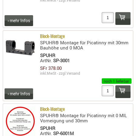
PRÜFMITT
WERKZEU
› mehr Infos
WAFFE
Block-Montage
ABZÜGE
SPUHR® Montage für Picatinny mit 30mm
BASEN -
Bauhöhe und 0 MOA
SONDERM
SPUHR
ArtNr.
SP-3001
CHASSIS
SFr 378.00
-
inkl.MwSt - zzgl.
Versand
SCHÄFTE
noch 1 lieferbar
CHASSIS-
ZUBEHÖR
› mehr Infos
GRIFFE
LADEHEBE
Block-Montage
SPUHR® Montage für Picatinny mit 0 MIL
MAGAZIN
Vorneigung und 30mm
MÜNDUNG
SPUHR
RAILS
ArtNr.
SP-6001M