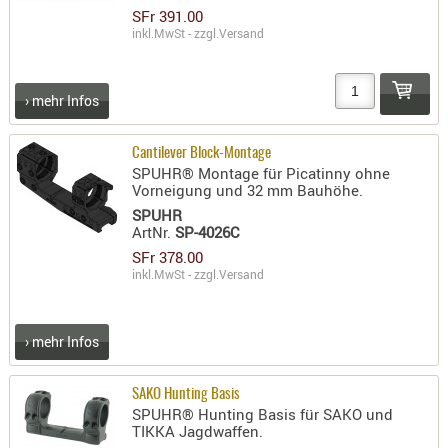
SFr 391.00
RIEMEN
inkl.MwSt - zzgl.
Versand
SONSTIGE
SPUHR -
ERSATZTEI
› mehr Infos
SPUHR -
ERWEITER
Cantilever Block-Montage
SPUHR® Montage für Picatinny ohne
VISIERE
Vorneigung und 32 mm Bauhöhe.
ZF-
SPUHR
MONTAGE
ArtNr.
SP-4026C
ZWEIBEIN
SFr 378.00
inkl.MwSt - zzgl.
Versand
WIEDER
› mehr Infos
SAKO Hunting Basis
SPUHR® Hunting Basis für SAKO und
TIKKA Jagdwaffen.