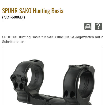
BEKLEIDU
8.1% :
ZUBEHÖR
3.8% :
SPUHR SAKO Hunting Basis
2.6% :
( SCT-6006D )
OPTIK
Summe :
zzgl. Vers
ENTFERNU
FERNGLÄS
WEITER EINK
SPUHR® Hunting Basis für SAKO und TIKKA Jagdwaffen mit 2
MAGNIFIE
Schnittstellen.
MONOKUL
NACHTSIC
OPTIK-
ZUBEHÖR
ROTPUNK
SPEKTIVE
STATIVE
ZIELFERN
OUTDO