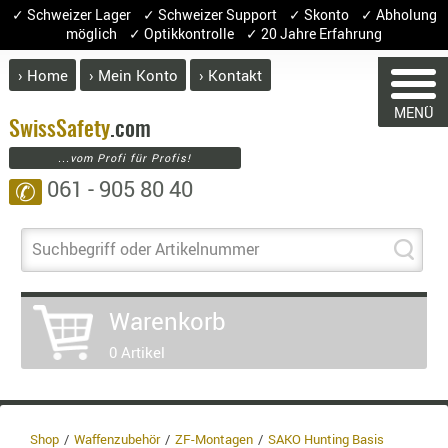
✓ Schweizer Lager ✓ Schweizer Support ✓ Skonto ✓ Abholung
möglich ✓ Optikkontrolle ✓ 20 Jahre Erfahrung
› Home
› Mein Konto
› Kontakt
ABVERK
MENÜ
BEKLEI
Swiss
Safety
.com
...vom Profi für Profis!
GÜRTEL
061 - 905 80 40
✆
HANDSCH
HOSEN
JACKEN
Suchbegriff oder Artikelnummer
WARENKORB
KOPFBED
OBERBEKL
Warenkorb
PATCHES
Sie haben keine Artikel im Warenkorb.
0 Artikel
RÜSTWEST
Artikel
Menge
Preis
CARRIER
SOCKEN
Warenwert 
UNTERWÄ
Shop
Waffenzubehör
ZF-Montagen
SAKO Hunting Basis
Enthaltene