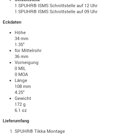
- doubl
1 SPUHR® ISMS Schnittstelle auf 12 Uhr
1 SPUHR® ISMS Schnittstelle auf 09 Uhr
Magazi
Eckdaten
- single
Höhe
Holster
34 mm
Zubehö
1.35"
für Mittelrohr
HYDRATI
36 mm
KITS
Vorneigung
KOFFER
0 MIL
0 MOA
RUCKSÄC
Länge
RUCKSAC
108 mm
ERWEITER
4.25"
Gewicht
RÜST-
172 g
TASCHEN
6.1 oz
TRAGE-,
Lieferumfang
PACKTAS
SPUHR® Tikka Montage
WAFFE