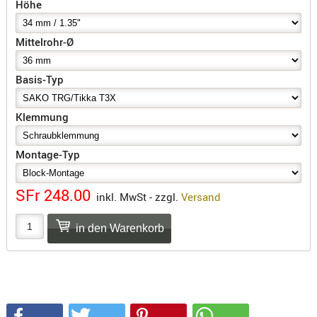
Höhe
SONSTIGE
TAKTISCH
Mittelrohr-Ø
TOOLS
TARGETS,
ZIELE
Basis-Typ
SCHUTZ
Klemmung
BALLISTI
SCHUTZ
Montage-Typ
Einlage
Platten
SFr 248.00
inkl. MwSt - zzgl.
Versand
Kopfsc
Trages
BRILLEN
EINSATZH
MATERIAL
ELLENBOG