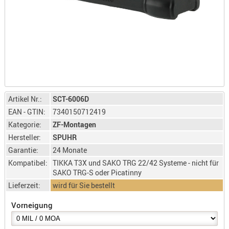
LICHTQUE
BIWAKMAT
LOCKMITT
MESSER
WÄRMEQU
SCHIES
AUFLAGE
Artikel Nr.:
SCT-6006D
BALLISTI
EAN - GTIN:
7340150712419
DREIBEIN
Kategorie:
ZF-Montagen
ELEKTRON
Hersteller:
SPUHR
Garantie:
24 Monate
ENTFERNU
Kompatibel:
TIKKA T3X und SAKO TRG 22/42 Systeme - nicht für
LADEHILF
SAKO TRG-S oder Picatinny
ORGANISA
Lieferzeit:
wird für Sie bestellt
RIEMEN
Vorneigung
SCHIESSS
KLEIDUNG