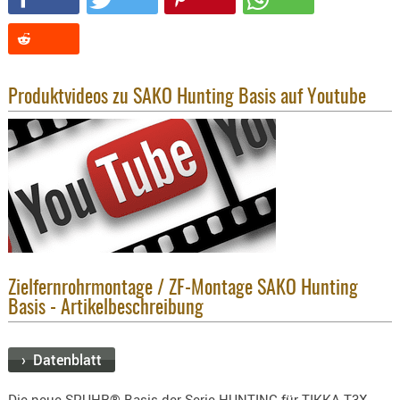
KNIESCHU
ERSTE
HILFE
GEHÖRSC
Produktvideos zu SAKO Hunting Basis auf Youtube
HANDSCH
KOPFSCH
TARNUNG
TRAGES
GEWEHRT
HOLSTER
Holster
Zielfernrohrmontage / ZF-Montage SAKO Hunting
Basen,
Basis - Artikelbeschreibung
Grundp
Holster
› Datenblatt
1911er
Die neue SPUHR® Basis der Serie HUNTING für TIKKA T3X