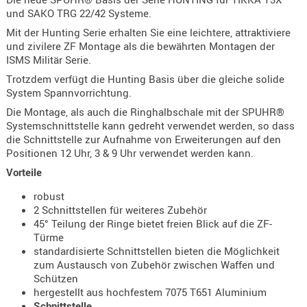
Holster
und SAKO TRG 22/42 Systeme.
Beretta
Mit der Hunting Serie erhalten Sie eine leichtere, attraktiviere
und zivilere ZF Montage als die bewährten Montagen der
Holster
ISMS Militär Serie.
CZ
Trotzdem verfügt die Hunting Basis über die gleiche solide
System Spannvorrichtung.
Holster
Glock
Die Montage, als auch die Ringhalbschale mit der SPUHR®
Systemschnittstelle kann gedreht verwendet werden, so dass
Holster
die Schnittstelle zur Aufnahme von Erweiterungen auf den
HK
Positionen 12 Uhr, 3 & 9 Uhr verwendet werden kann.
Vorteile
Holster
SIG-Sa
robust
2 Schnittstellen für weiteres Zubehör
Holster
45° Teilung der Ringe bietet freien Blick auf die ZF-
Walthe
Türme
standardisierte Schnittstellen bieten die Möglichkeit
Holster
zum Austausch von Zubehör zwischen Waffen und
Sonsti
Schützen
hergestellt aus hochfestem 7075 T651 Aluminium
Magazi
Schnittstelle