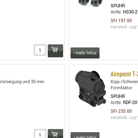
SPUHR
ArtNr.
HS30-2
SFr 197.00
inkl.MwSt - zzgl.
› mehr Infos
Aimpoint T-
 Vorneigung und 30 mm
Kipp-/Schwen
Formfaktor
SPUHR
ArtNr.
RDF-20
SFr 235.00
inkl.MwSt - zzgl.
› mehr Infos