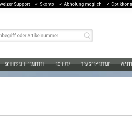
weizer Support ✓ Skonto ✓ Abholung möglich ✓ Optikkontro
hbegriff oder Artikelnummer
SCHIESSHILFSMITTEL
SCHUTZ
TRAGESYSTEME
WAFF