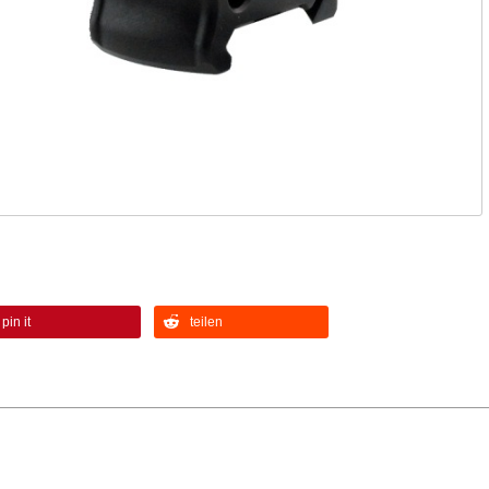
pin it
teilen