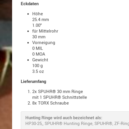
Eckdaten
Höhe
25.4 mm
1.00"
für Mittelrohr
30 mm
Vorneigung
0 MIL
0 MOA
Gewicht
100 g
3.5 oz
Lieferumfang
2x SPUHR® 30 mm Ringe
mit 1 SPUHR® Schnittstelle
8x TORX Schraube
Hunting Ringe wird auch bezeichnet als:
HP30-25,, SPUHR® Hunting Ringe, SPUHR®, ZF-Ringe,