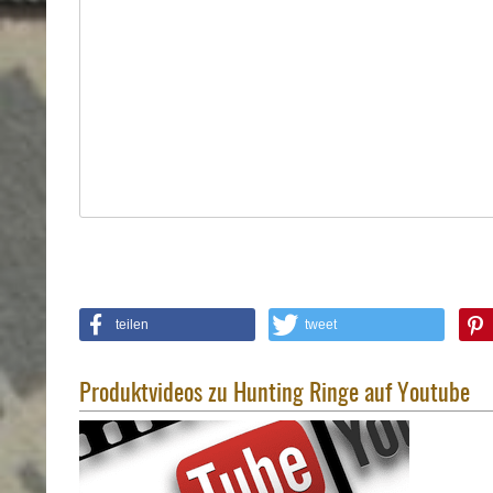
Holster
Sonstige
Magazinholster
-
double
Magazinholster
-
single
Holster-
Zubehör
teilen
tweet
Produktvideos zu Hunting Ringe auf Youtube