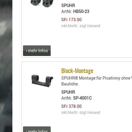
SPUHR
ArtNr.
HB50-23
SFr 173.00
inkl.MwSt - zzgl.
Versand
› mehr Infos
Block-Montage
SPUHR® Montage für Picatinny ohne
Bauhöhe.
SPUHR
ArtNr.
SP-4001C
SFr 378.00
inkl.MwSt - zzgl.
Versand
› mehr Infos