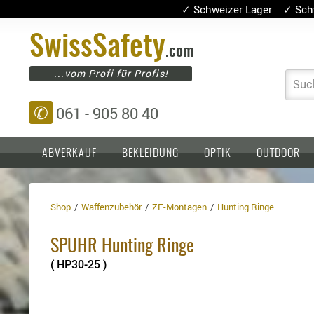
✓ Schweizer Lager ✓ Sch
Swiss
Safety
.com
...vom Profi für Profis!
Suc
✆
061 - 905 80 40
ABVERKAUF
BEKLEIDUNG
OPTIK
OUTDOOR
Shop
Waffenzubehör
ZF-Montagen
Hunting Ringe
Einlagen,
Holster
Platten
Basen,
Kopfschutz
SPUHR Hunting Ringe
Grundplatten
Tragesysteme
Holster
( HP30-25 )
für
1911er