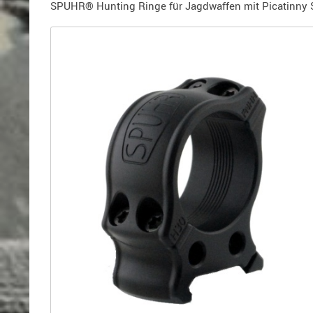
Holster
SPUHR® Hunting Ringe für Jagdwaffen mit Picatinny 
für
Beretta
Holster
für
CZ
Holster
für
Glock
Holster
für
HK
Holster
für
SIG-
Sauer
Holster
für
Walther