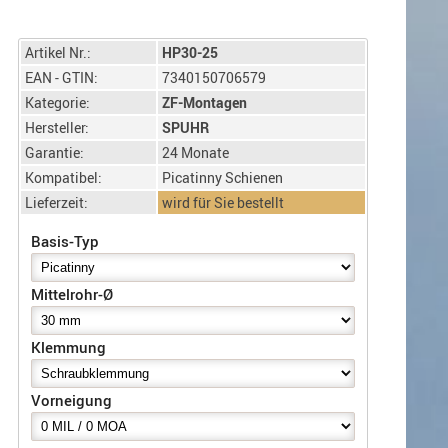
Artikel Nr.:
HP30-25
EAN - GTIN:
7340150706579
Kategorie:
ZF-Montagen
Hersteller:
SPUHR
Garantie:
24 Monate
Kompatibel:
Picatinny Schienen
Lieferzeit:
wird für Sie bestellt
Basis-Typ
Mittelrohr-Ø
Klemmung
Vorneigung