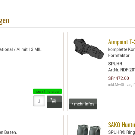
agen
Aimpoint T-
ional / AI mit 13 MIL
komplette Kom
Formfaktor
SPUHR
ArtNr.
RDF-20
SFr 472.00
inkl.MwSt - zzgl.
noch 1 lieferbar
› mehr Infos
SAKO Hunti
n Basen.
SPUHR® Ringe