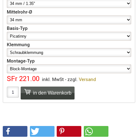
SONSTIGE
TAKTISCH
Mittelrohr-Ø
TOOLS
TARGETS,
Basis-Typ
ZIELE
Klemmung
SCHUTZ
BALLISTI
Montage-Typ
SCHUTZ
Einlage
SFr 221.00
inkl. MwSt - zzgl.
Versand
Platten
Kopfsc
Trages
BRILLEN
EINSATZH
MATERIAL
ELLENBOG