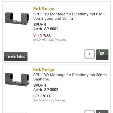
PRÜFMITT
Block-Montage
WERKZEU
SPUHR® Montage für Picatinny mit 0 MIL
Vorneigung und 30mm
WAFFE
SPUHR
ArtNr.
SP-6001
ABZÜGE
SFr 378.00
BASEN -
inkl.MwSt - zzgl.
Versand
SONDERM
CHASSIS
› mehr Infos
-
SCHÄFTE
CHASSIS-
Block-Montage
SPUHR® Montage für Picatinny mit 38mm
ZUBEHÖR
Bauhöhe.
GRIFFE
SPUHR
ArtNr.
SP-3002
LADEHEBE
SFr 378.00
MAGAZIN
inkl.MwSt - zzgl.
Versand
MÜNDUNG
RAILS