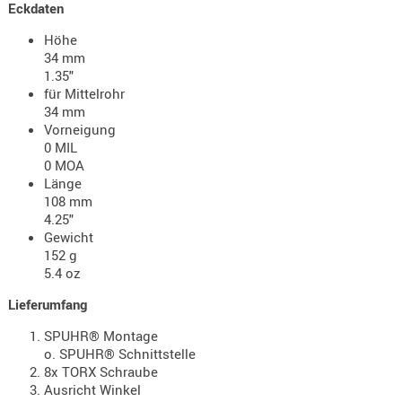
Eckdaten
- doubl
Höhe
Magazi
34 mm
- single
1.35"
für Mittelrohr
Holster
34 mm
Zubehö
Vorneigung
0 MIL
HYDRATI
0 MOA
KITS
Länge
KOFFER
108 mm
4.25"
RUCKSÄC
Gewicht
RUCKSAC
152 g
ERWEITER
5.4 oz
RÜST-
Lieferumfang
TASCHEN
SPUHR® Montage
TRAGE-,
o. SPUHR® Schnittstelle
PACKTAS
8x TORX Schraube
Ausricht Winkel
WAFFE