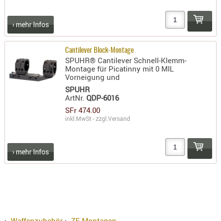
› mehr Infos
Cantilever Block-Montage
SPUHR® Cantilever Schnell-Klemm-
Montage für Picatinny mit 0 MIL
Vorneigung und
SPUHR
ArtNr.
QDP-6016
SFr 474.00
inkl.MwSt - zzgl.
Versand
› mehr Infos
›
Waffenzubehör
›
ZF-Montagen