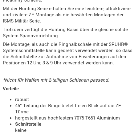
Holster
Mit der Hunting Serie erhalten Sie eine leichtere, attraktiviere
Beretta
und zivilere ZF Montage als die bewährten Montagen der
ISMS Militär Serie.
Holster
Trotzdem verfügt die Hunting Basis über die gleiche solide
CZ
System Spannvorrichtung.
Holster
Die Montage, als auch die Ringhalbschale mit der SPUHR®
Glock
Systemschnittstelle kann gedreht verwendet werden, so dass
die Schnittstelle zur Aufnahme von Erweiterungen auf den
Holster
Positionen 12 Uhr, 3 & 9 Uhr verwendet werden kann.
HK
Holster
*Nicht für Waffen mit 2-teiligen Schienen passend.
SIG-Sa
Vorteile
Holster
robust
45° Teilung der Ringe bietet freien Blick auf die ZF-
Walthe
Türme
Holster
hergestellt aus hochfestem 7075 T651 Aluminium
Schnittstelle
Sonsti
keine
Magazi