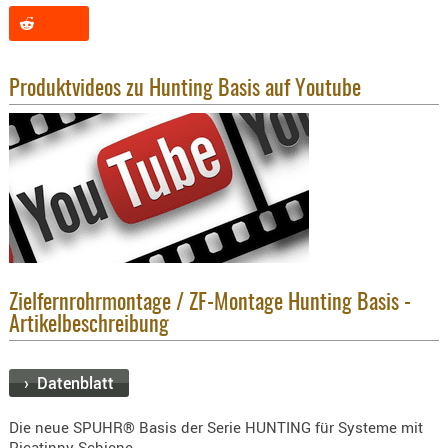
KNIESCHU
ERSTE
HILFE
Produktvideos zu Hunting Basis auf Youtube
GEHÖRSC
HANDSCH
KOPFSCH
TARNUNG
TRAGES
GEWEHRT
HOLSTER
Zielfernrohrmontage / ZF-Montage Hunting Basis -
Holster
Artikelbeschreibung
Basen,
Grundp
› Datenblatt
Holster
1911er
Die neue SPUHR® Basis der Serie HUNTING für Systeme mit
Picatinny Schiene.