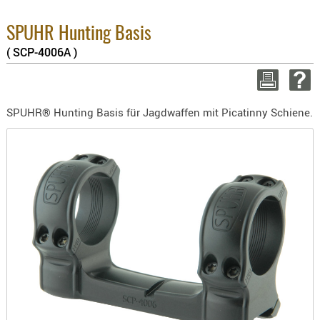
BEKLEIDU
8.1% :
3.8% :
ZUBEHÖR
SPUHR Hunting Basis
2.6% :
( SCP-4006A )
OPTIK
Summe :
zzgl. Ver
ENTFERNU
FERNGLÄS
WEITER EINK
SPUHR® Hunting Basis für Jagdwaffen mit Picatinny Schiene.
MAGNIFIE
MONOKUL
NACHTSIC
OPTIK-
ZUBEHÖR
ROTPUNK
SPEKTIVE
STATIVE
ZIELFERN
OUTDO