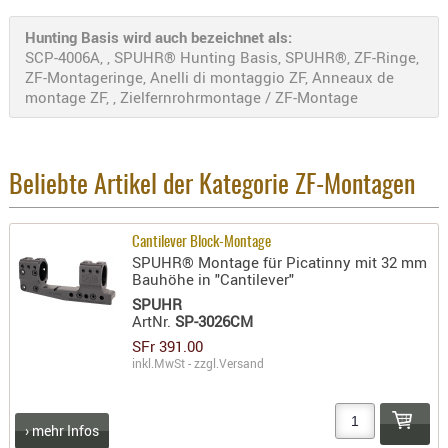
AUFSÄTZE
Hunting Basis wird auch bezeichnet als:
UND
SCP-4006A, , SPUHR® Hunting Basis, SPUHR®, ZF-Ringe,
ZF-Montageringe, Anelli di montaggio ZF, Anneaux de
BÜRSTEN
montage ZF, , Zielfernrohrmontage / ZF-Montage
DIENSTLE
PATCHES
UND
PELLETS
Beliebte Artikel der Kategorie ZF-Montagen
PUTZSCH
PUTZSTOC
Cantilever Block-Montage
FÜHRUNG
SPUHR® Montage für Picatinny mit 32 mm
Bauhöhe in "Cantilever"
PUTZSTÖC
SPUHR
REINIGER
ArtNr.
SP-3026CM
REINIGUN
SFr 391.00
inkl.MwSt - zzgl.
Versand
SCHMIERM
SONSTIGE
TESTMITTE
› mehr Infos
-