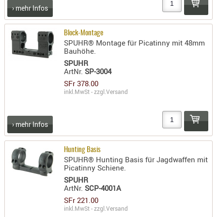
› mehr Infos
RIEMEN
SONSTIGE
Block-Montage
SPUHR -
SPUHR® Montage für Picatinny mit 48mm
ERSATZTEI
Bauhöhe.
SPUHR -
SPUHR
ERWEITER
ArtNr.
SP-3004
SFr 378.00
VISIERE
inkl.MwSt - zzgl.
Versand
ZF-
MONTAGE
ZWEIBEIN
› mehr Infos
WIEDER
Hunting Basis
SPUHR® Hunting Basis für Jagdwaffen mit
Picatinny Schiene.
SPUHR
ArtNr.
SCP-4001A
SFr 221.00
inkl.MwSt - zzgl.
Versand