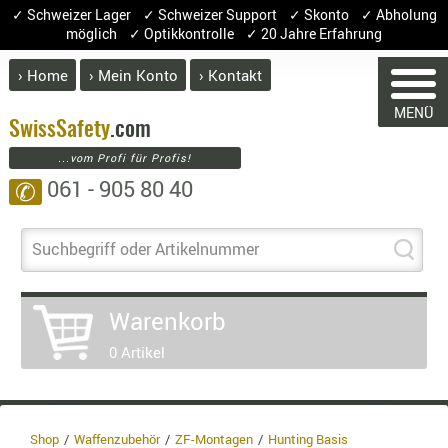
✓ Schweizer Lager ✓ Schweizer Support ✓ Skonto ✓ Abholung
möglich ✓ Optikkontrolle ✓ 20 Jahre Erfahrung
› Home
› Mein Konto
› Kontakt
ABVERK
MENÜ
BEKLEI
Swiss
Safety
.com
...vom Profi für Profis!
GÜRTEL
061 - 905 80 40
✆
HANDSCH
HOSEN
JACKEN
Suchbegriff oder Artikelnummer
WARENKORB
KOPFBED
OBERBEKL
Warenkorb
PATCHES
Sie haben keine Artikel im Warenkorb.
0 Artikel
RÜSTWEST
Artikel
Menge
Preis
CARRIER
SOCKEN
Warenwert
UNTERWÄ
Shop
Waffenzubehör
ZF-Montagen
Hunting Basis
Enthalten