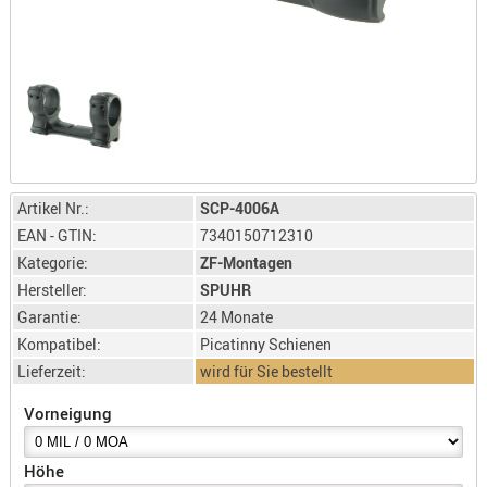
LICHTQUE
BIWAKMAT
LOCKMITT
MESSER
WÄRMEQU
SCHIES
AUFLAGE
Artikel Nr.:
SCP-4006A
BALLISTI
EAN - GTIN:
7340150712310
DREIBEIN
Kategorie:
ZF-Montagen
Hersteller:
SPUHR
ELEKTRON
Garantie:
24 Monate
ENTFERNU
Kompatibel:
Picatinny Schienen
LADEHILF
Lieferzeit:
wird für Sie bestellt
ORGANISA
RIEMEN
Vorneigung
SCHIESSS
KLEIDUNG
Höhe