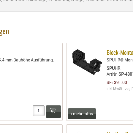
agen
Block-Mont
25.4 mm Bauhöhe Ausführung.
SPUHR® Monta
SPUHR
ArtNr.
SP-48
SFr 391.00
inkl.MwSt - zzgl.
› mehr Infos