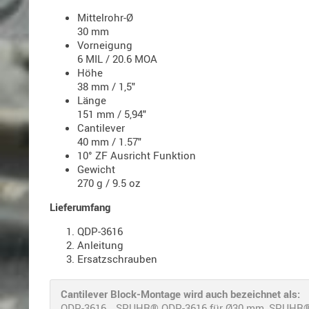
Mittelrohr-Ø
30 mm
Vorneigung
6 MIL / 20.6 MOA
Höhe
38 mm / 1,5"
Länge
151 mm / 5,94"
Cantilever
40 mm / 1.57"
10° ZF Ausricht Funktion
Gewicht
270 g / 9.5 oz
Lieferumfang
QDP-3616
Anleitung
Ersatzschrauben
Cantilever Block-Montage wird auch bezeichnet als:
QDP-3616, , SPUHR® QDP-3616 für Ø30 mm, SPUHR®, Z