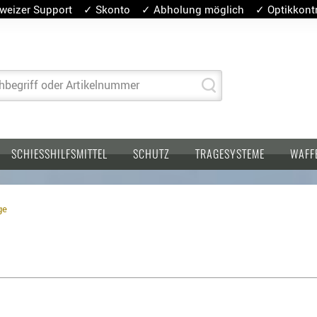
weizer Support ✓ Skonto ✓ Abholung möglich ✓ Optikkontro
hbegriff oder Artikelnummer
SCHIESSHILFSMITTEL
SCHUTZ
TRAGESYSTEME
WAFF
ge