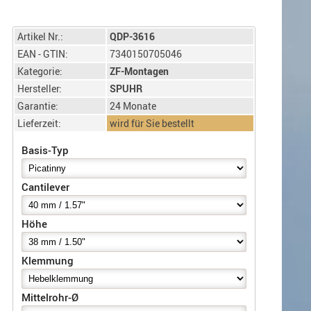
Artikel Nr.:
QDP-3616
EAN - GTIN:
7340150705046
Kategorie:
ZF-Montagen
Hersteller:
SPUHR
Garantie:
24 Monate
Lieferzeit:
wird für Sie bestellt
Basis-Typ
Cantilever
Höhe
Klemmung
Mittelrohr-Ø