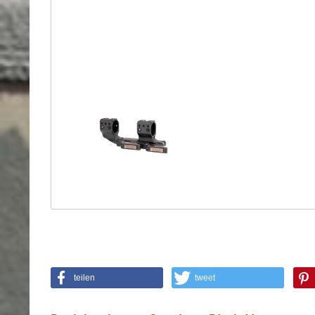
Holster
Sonstige
Magazinholster
-
double
Magazinholster
-
single
Holster-
Zubehör
teilen
tweet