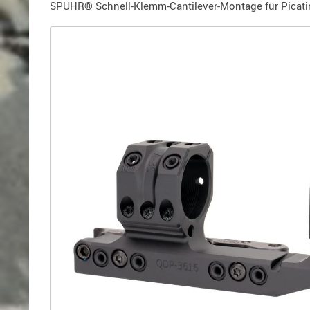
Holster
SPUHR® Schnell-Klemm-Cantilever-Montage für Picat
für
Beretta
Holster
für
CZ
Holster
für
Glock
Holster
für
HK
Holster
für
SIG-
Sauer
Holster
für
Walther