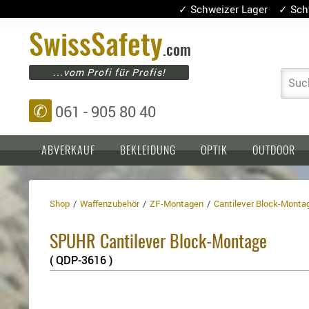
✓ Schweizer Lager ✓ Sch
Swiss
Safety
.com
...vom Profi für Profis!
Suc
✆
061 - 905 80 40
ABVERKAUF
BEKLEIDUNG
OPTIK
OUTDOOR
Shop
Waffenzubehör
ZF-Montagen
Cantilever Block-Monta
Einlagen,
Holster
Platten
Basen,
Kopfschutz
SPUHR Cantilever Block-Montage
Grundplatten
Tragesysteme
Holster
( QDP-3616 )
für
1911er