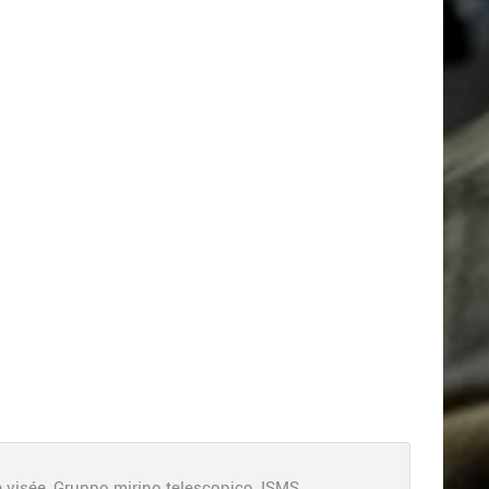
visée, Gruppo mirino telescopico, ISMS