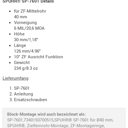
SPUHR® SP-7601 Details
PRÜFMITT
für ZF-Mittelrohr
WERKZEU
40 mm
Vorneigung
WAFFE
6 MIL/20,6 MOA
Höhe
ABZÜGE
30 mm/1,18"
BASEN -
Länge
SONDERM
126 mm/4.96"
10° ZF Ausricht Funktion
CHASSIS
Gewicht
-
234 g/8.3 oz
SCHÄFTE
Lieferumfang
CHASSIS-
ZUBEHÖR
SP-7601
Anleitung
GRIFFE
Ersatzschrauben
LADEHEBE
MAGAZIN
Block-Montage wird auch bezeichnet als:
MÜNDUNG
SP-7601,7340150700515,SPUHR® SP-7601 für Ø40 mm,
RAILS
SPUHR®, Zielfernrohr-Montage, ZF-Montageringe,