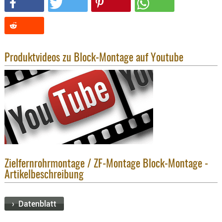
KNIESCHU
ERSTE
HILFE
GEHÖRSC
Produktvideos zu Block-Montage auf Youtube
HANDSCH
KOPFSCH
TARNUNG
TRAGES
GEWEHRT
HOLSTER
Holster
Zielfernrohrmontage / ZF-Montage Block-Montage -
Basen,
Artikelbeschreibung
Grundp
Holster
› Datenblatt
1911er