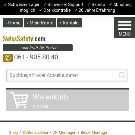
✓ Schweizer Lager ✓ Schweizer Support ✓ Skonto ✓ Abholung
möglich ✓ Optikkontrolle ✓ 20 Jahre Erfahrung
› Home
› Mein Konto
› Kontakt
ABVERK
MENÜ
BEKLEI
Swiss
Safety
.com
...vom Profi für Profis!
GÜRTEL
061 - 905 80 40
✆
HANDSCH
HOSEN
JACKEN
Suchbegriff oder Artikelnummer
KOPFBED
WARENKORB
OBERBEKL
Warenkorb
PATCHES
0 Artikel
RÜSTWEST
Sie haben keine Artikel im Warenkorb.
CARRIER
Artikel
Menge
Preis
SOCKEN
UNTERWÄ
Shop
Waffenzubehör
ZF-Montagen
Block-Montage
Warenwert :