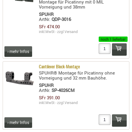
Montage für Picatinny mit 0 MIL
Vorneigung und 38mm
SPUHR
ArtNr.
QDP-3016
SFr 474.00
inkl.MwSt - zzgl.
Versand
noch 1 lieferbar
› mehr Infos
Cantilever Block-Montage
SPUHR® Montage für Picatinny ohne
Vorneigung und 32 mm Bauhöhe.
SPUHR
ArtNr.
SP-4026CM
SFr 391.00
inkl.MwSt - zzgl.
Versand
› mehr Infos