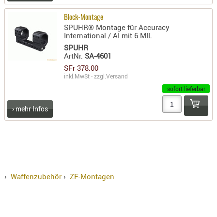
Block-Montage
SPUHR® Montage für Accuracy
International / AI mit 6 MIL
SPUHR
ArtNr.
SA-4601
SFr 378.00
inkl.MwSt - zzgl.
Versand
sofort lieferbar
› mehr Infos
›
Waffenzubehör
›
ZF-Montagen