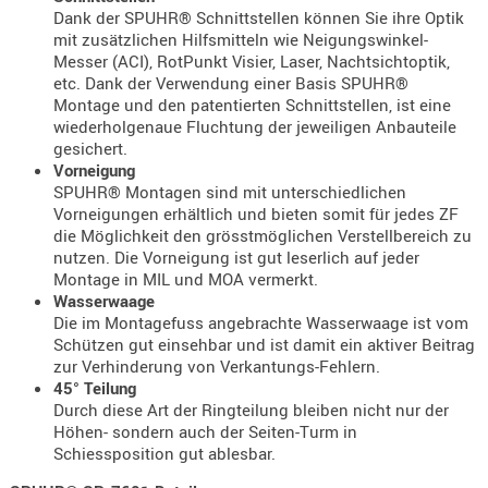
Dank der SPUHR® Schnittstellen können Sie ihre Optik
AUFSÄTZE
mit zusätzlichen Hilfsmitteln wie Neigungswinkel-
UND
Messer (ACI), RotPunkt Visier, Laser, Nachtsichtoptik,
etc. Dank der Verwendung einer Basis SPUHR®
BÜRSTEN
Montage und den patentierten Schnittstellen, ist eine
DIENSTLE
wiederholgenaue Fluchtung der jeweiligen Anbauteile
PATCHES
gesichert.
Vorneigung
UND
SPUHR® Montagen sind mit unterschiedlichen
PELLETS
Vorneigungen erhältlich und bieten somit für jedes ZF
PUTZSCH
die Möglichkeit den grösstmöglichen Verstellbereich zu
PUTZSTOC
nutzen. Die Vorneigung ist gut leserlich auf jeder
Montage in MIL und MOA vermerkt.
FÜHRUNG
Wasserwaage
PUTZSTÖC
Die im Montagefuss angebrachte Wasserwaage ist vom
REINIGER
Schützen gut einsehbar und ist damit ein aktiver Beitrag
zur Verhinderung von Verkantungs-Fehlern.
REINIGUN
45° Teilung
SCHMIERM
Durch diese Art der Ringteilung bleiben nicht nur der
SONSTIGE
Höhen- sondern auch der Seiten-Turm in
Schiessposition gut ablesbar.
TESTMITTE
-