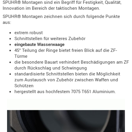
SPUHR® Montagen sind ein Begriff für Festigkeit, Qualität,
Holster
Innovation im Bereich der taktischen Montagen.
Beretta
SPUHR® Montagen zeichnen sich durch folgende Punkte
aus:
Holster
CZ
extrem robust
Schnittstellen für weiteres Zubehör
Holster
eingebaute Wasserwaage
Glock
45° Teilung der Ringe bietet freien Blick auf die ZF-
Türme
Holster
die besondere Bauart verhindert Beschädigungen am ZF
HK
durch Rückschlag und Schwingung
standardisierte Schnittstellen bieten die Möglichkeit
Holster
zum Austausch von Zubehör zwischen Waffen und
SIG-Sa
Schützen
hergestellt aus hochfestem 7075 T651 Aluminium.
Holster
Walthe
Holster
Sonsti
Magazi