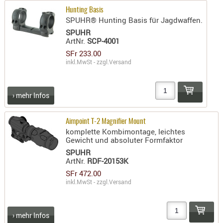
Hunting Basis
SPUHR® Hunting Basis für Jagdwaffen.
SPUHR
ArtNr.
SCP-4001
SFr 233.00
inkl.MwSt - zzgl.
Versand
› mehr Infos
Aimpoint T-2 Magnifier Mount
komplette Kombimontage, leichtes
Gewicht und absoluter Formfaktor
SPUHR
ArtNr.
RDF-20153K
SFr 472.00
inkl.MwSt - zzgl.
Versand
› mehr Infos