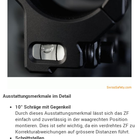
- doubl
Magazi
- single
Holster
Zubehö
HYDRATI
KITS
KOFFER
RUCKSÄC
RUCKSAC
ERWEITER
Ausstattungsmerkmale im Detail
RÜST-
10° Schräge mit Gegenkeil
TASCHEN
Durch dieses Ausstattungsmerkmal lässt sich das ZF
TRAGE-,
einfach und zuverlässig in der waagrechten Position
montieren. Dies ist sehr wichtig, da ein verdrehtes ZF zu
PACKTAS
Korrekturabweichungen auf grössere Distanzen führt.
WAFFE
Schnittstellen