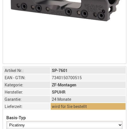
LICHTQUE
BIWAKMAT
LOCKMITT
MESSER
WÄRMEQU
SCHIES
AUFLAGE
BALLISTI
DREIBEIN
Artikel Nr.:
SP-7601
ELEKTRON
EAN - GTIN:
7340150700515
ENTFERNU
Kategorie:
ZF-Montagen
Hersteller:
SPUHR
LADEHILF
Garantie:
24 Monate
ORGANISA
Lieferzeit:
wird für Sie bestellt
RIEMEN
SCHIESSS
Basis-Typ
KLEIDUNG