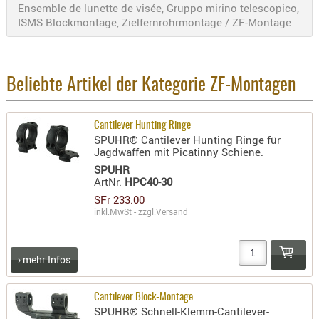
Ensemble de lunette de visée, Gruppo mirino telescopico,
RIEMEN
ISMS Blockmontage, Zielfernrohrmontage / ZF-Montage
SONSTIGE
SPUHR -
ERSATZTEI
Beliebte Artikel der Kategorie ZF-Montagen
SPUHR -
ERWEITER
VISIERE
Cantilever Hunting Ringe
SPUHR® Cantilever Hunting Ringe für
ZF-
Jagdwaffen mit Picatinny Schiene.
MONTAGE
SPUHR
ZWEIBEIN
ArtNr.
HPC40-30
SFr 233.00
WIEDER
inkl.MwSt - zzgl.
Versand
› mehr Infos
Cantilever Block-Montage
SPUHR® Schnell-Klemm-Cantilever-