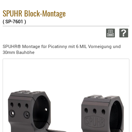
BEKLEIDU
Enthaltene MwSt
ZUBEHÖR
SPUHR Block-Montage
8.1% :
3.8% :
( SP-7601 )
OPTIK
2.6% :
ENTFERNU
Summe :
zzgl. Versandko
FERNGLÄS
SPUHR® Montage für Picatinny mit 6 MIL Vorneigung und
MAGNIFIE
30mm Bauhöhe
WEITER EINKAUFE
MONOKUL
NACHTSIC
Mind
OPTIK-
ZUBEHÖR
ROTPUNK
SPEKTIVE
STATIVE
ZIELFERN
OUTDO