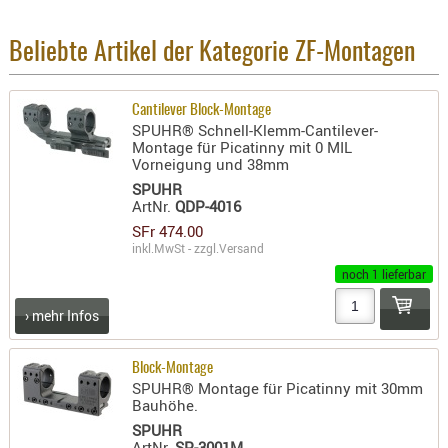
RIEMEN
SONSTIGE
Beliebte Artikel der Kategorie ZF-Montagen
SPUHR -
ERSATZTEI
Cantilever Block-Montage
SPUHR -
SPUHR® Schnell-Klemm-Cantilever-
Montage für Picatinny mit 0 MIL
ERWEITER
Vorneigung und 38mm
VISIERE
SPUHR
ZF-
ArtNr.
QDP-4016
MONTAGE
SFr 474.00
inkl.MwSt - zzgl.
Versand
ZWEIBEIN
noch 1 lieferbar
WIEDER
› mehr Infos
Block-Montage
SPUHR® Montage für Picatinny mit 30mm
Bauhöhe.
SPUHR
ArtNr.
SP-3001M