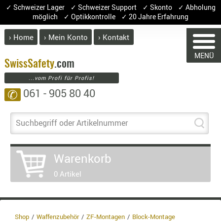
✓ Schweizer Lager ✓ Schweizer Support ✓ Skonto ✓ Abholung
möglich ✓ Optikkontrolle ✓ 20 Jahre Erfahrung
› Home
› Mein Konto
› Kontakt
ABVERK
MENÜ
BEKLEI
Swiss
Safety
.com
...vom Profi für Profis!
GÜRTEL
061 - 905 80 40
✆
HANDSCH
HOSEN
JACKEN
Suchbegriff oder Artikelnummer
KOPFBED
WARENKORB
OBERBEKL
Warenkorb
PATCHES
0 Artikel
RÜSTWEST
Sie haben keine Artikel im Warenkorb.
CARRIER
Artikel
Menge
Preis
SOCKEN
UNTERWÄ
Shop
Waffenzubehör
ZF-Montagen
Block-Montage
Warenwert :