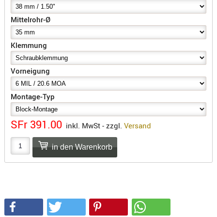
SONSTIGE
TAKTISCH
Mittelrohr-Ø
TOOLS
TARGETS,
Klemmung
ZIELE
Vorneigung
SCHUTZ
BALLISTI
Montage-Typ
SCHUTZ
Einlage
SFr 391.00
inkl. MwSt - zzgl.
Versand
Platten
Kopfsc
Trages
BRILLEN
EINSATZH
MATERIAL
ELLENBOG