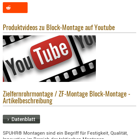
KNIESCHU
ERSTE
HILFE
Produktvideos zu Block-Montage auf Youtube
GEHÖRSC
HANDSCH
KOPFSCH
TARNUNG
TRAGES
GEWEHRT
HOLSTER
Zielfernrohrmontage / ZF-Montage Block-Montage -
Holster
Artikelbeschreibung
Basen,
Grundp
› Datenblatt
Holster
1911er
SPUHR® Montagen sind ein Begriff für Festigkeit, Qualität,