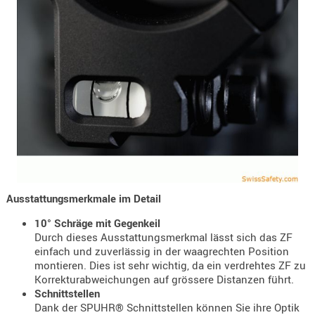
- doubl
Magazi
- single
Holster
Zubehö
HYDRATI
KITS
KOFFER
RUCKSÄC
RUCKSAC
Ausstattungsmerkmale im Detail
ERWEITER
10° Schräge mit Gegenkeil
RÜST-
Durch dieses Ausstattungsmerkmal lässt sich das ZF
TASCHEN
einfach und zuverlässig in der waagrechten Position
montieren. Dies ist sehr wichtig, da ein verdrehtes ZF zu
TRAGE-,
Korrekturabweichungen auf grössere Distanzen führt.
PACKTAS
Schnittstellen
Dank der SPUHR® Schnittstellen können Sie ihre Optik
WAFFE