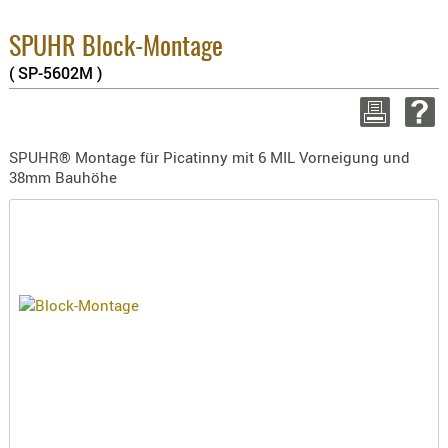
BEKLEIDU
Enthaltene MwS
ZUBEHÖR
SPUHR Block-Montage
8.1% :
3.8% :
( SP-5602M )
OPTIK
2.6% :
ENTFERNU
Summe :
zzgl. Versandk
FERNGLÄS
SPUHR® Montage für Picatinny mit 6 MIL Vorneigung und
MAGNIFIE
38mm Bauhöhe
WEITER EINKAUF
MONOKUL
NACHTSIC
Min
OPTIK-
ZUBEHÖR
ROTPUNK
SPEKTIVE
STATIVE
ZIELFERN
OUTDO