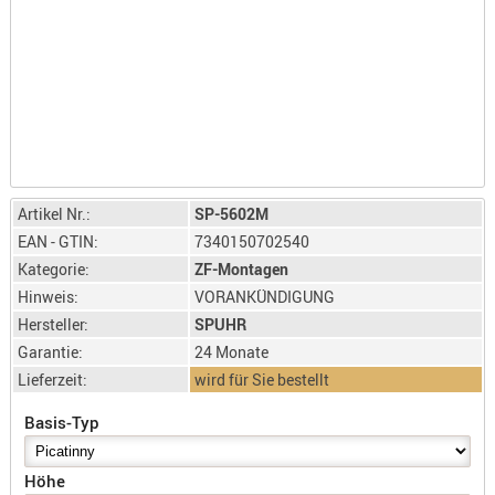
LICHTQUE
BIWAKMAT
LOCKMITT
MESSER
WÄRMEQU
SCHIES
AUFLAGE
Artikel Nr.:
SP-5602M
BALLISTI
EAN - GTIN:
7340150702540
DREIBEIN
Kategorie:
ZF-Montagen
ELEKTRON
Hinweis:
VORANKÜNDIGUNG
Hersteller:
SPUHR
ENTFERNU
Garantie:
24 Monate
LADEHILF
Lieferzeit:
wird für Sie bestellt
ORGANISA
RIEMEN
Basis-Typ
SCHIESSS
KLEIDUNG
Höhe