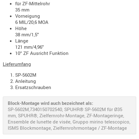
für ZF-Mittelrohr
PRÜFMITT
35 mm
WERKZEU
Vorneigung
6 MIL/20,6 MOA
WAFFE
Höhe
38 mm/1,5"
ABZÜGE
Länge
BASEN -
121 mm/4,96"
10° ZF Ausricht Funktion
SONDERM
CHASSIS
Lieferumfang
-
SP-5602M
SCHÄFTE
Anleitung
CHASSIS-
Ersatzschrauben
ZUBEHÖR
GRIFFE
Block-Montage wird auch bezeichnet als:
SP-5602M,7340150702540, SPUHR® SP-5602M für Ø35
LADEHEBE
mm, SPUHR®, Zielfernrohr-Montage, ZF-Montageringe,
MAGAZIN
Ensemble de lunette de visée, Gruppo mirino telescopico,
MÜNDUNG
ISMS Blockmontage, Zielfernrohrmontage / ZF-Montage
RAILS