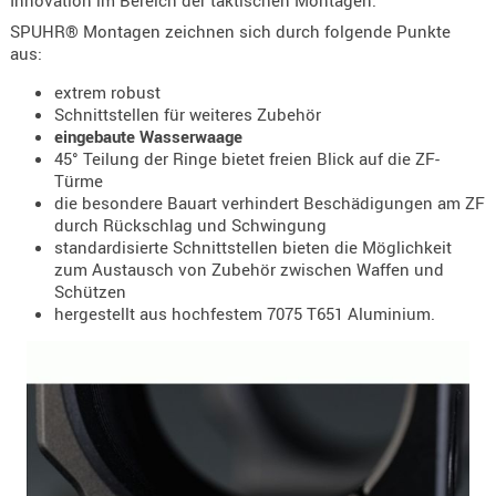
Innovation im Bereich der taktischen Montagen.
Holster
SPUHR® Montagen zeichnen sich durch folgende Punkte
Beretta
aus:
Holster
extrem robust
CZ
Schnittstellen für weiteres Zubehör
eingebaute Wasserwaage
Holster
45° Teilung der Ringe bietet freien Blick auf die ZF-
Glock
Türme
die besondere Bauart verhindert Beschädigungen am ZF
Holster
durch Rückschlag und Schwingung
HK
standardisierte Schnittstellen bieten die Möglichkeit
zum Austausch von Zubehör zwischen Waffen und
Holster
Schützen
SIG-Sa
hergestellt aus hochfestem 7075 T651 Aluminium.
Holster
Walthe
Holster
Sonsti
Magazi