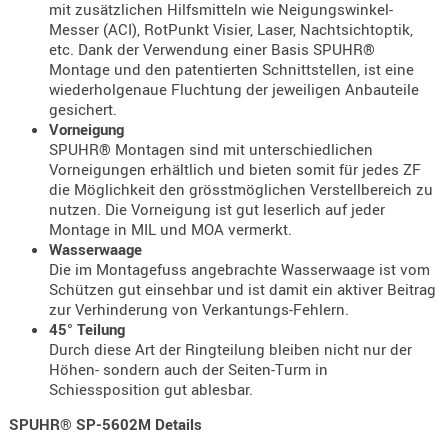
mit zusätzlichen Hilfsmitteln wie Neigungswinkel-
AUFSÄTZE
Messer (ACI), RotPunkt Visier, Laser, Nachtsichtoptik,
etc. Dank der Verwendung einer Basis SPUHR®
UND
Montage und den patentierten Schnittstellen, ist eine
BÜRSTEN
wiederholgenaue Fluchtung der jeweiligen Anbauteile
DIENSTLE
gesichert.
Vorneigung
PATCHES
SPUHR® Montagen sind mit unterschiedlichen
UND
Vorneigungen erhältlich und bieten somit für jedes ZF
PELLETS
die Möglichkeit den grösstmöglichen Verstellbereich zu
PUTZSCH
nutzen. Die Vorneigung ist gut leserlich auf jeder
Montage in MIL und MOA vermerkt.
PUTZSTOC
Wasserwaage
FÜHRUNG
Die im Montagefuss angebrachte Wasserwaage ist vom
PUTZSTÖC
Schützen gut einsehbar und ist damit ein aktiver Beitrag
zur Verhinderung von Verkantungs-Fehlern.
REINIGER
45° Teilung
REINIGUN
Durch diese Art der Ringteilung bleiben nicht nur der
SCHMIERM
Höhen- sondern auch der Seiten-Turm in
Schiessposition gut ablesbar.
SONSTIGE
TESTMITTE
SPUHR® SP-5602M Details
-