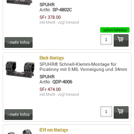
SPUHR
ArtNr.
SP-4802C
SFr 378.00
inkl.MwSt - zzgl.
Versand
sofort lieferbar
› mehr Infos
Block-Montage
SPUHR® Schnell-Klemm-Montage für
Picatinny mit 0 MIL Vorneigung und 34mm
SPUHR
ArtNr.
QDP-4006
SFr 474.00
inkl.MwSt - zzgl.
Versand
› mehr Infos
Ø34 mm Montage