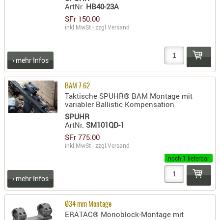
ArtNr.
HB40-23A
PRÜFMITT
SFr 150.00
WERKZEU
inkl.MwSt - zzgl.
Versand
WAFFE
ABZÜGE
› mehr Infos
BASEN -
SONDERM
BAM 7.62
Taktische SPUHR® BAM Montage mit
CHASSIS
variabler Ballistic Kompensation
-
SPUHR
SCHÄFTE
ArtNr.
SM101QD-1
CHASSIS-
SFr 775.00
inkl.MwSt - zzgl.
Versand
ZUBEHÖR
noch 1 lieferbar
GRIFFE
LADEHEBE
› mehr Infos
MAGAZIN
MÜNDUNG
Ø34 mm Montage
ERATAC® Monoblock-Montage mit
RAILS