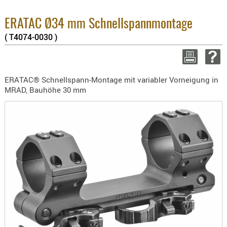
8.1% :
BEKLEIDU
3.8% :
ZUBEHÖR
ERATAC Ø34 mm Schnellspannmontage
2.6% :
( T4074-0030 )
Summe :
OPTIK
zzgl. Ver
ENTFERNU
FERNGLÄS
WEITER EIN
ERATAC® Schnellspann-Montage mit variabler Vorneigung in
MAGNIFIE
MRAD, Bauhöhe 30 mm
MONOKUL
NACHTSIC
OPTIK-
ZUBEHÖR
ROTPUNK
SPEKTIVE
STATIVE
ZIELFERN
OUTDO