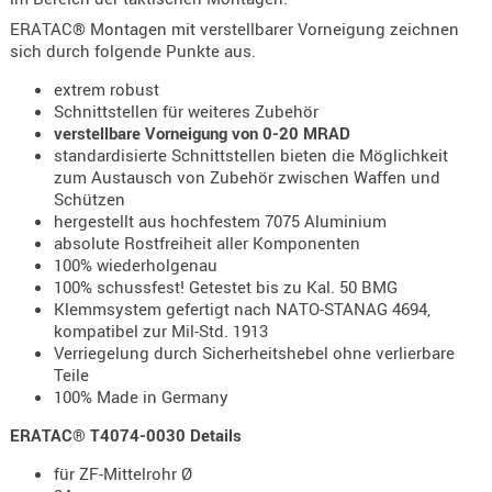
Holster
ERATAC® Montagen mit verstellbarer Vorneigung zeichnen
Beretta
sich durch folgende Punkte aus.
Holster
extrem robust
CZ
Schnittstellen für weiteres Zubehör
verstellbare Vorneigung von 0-20 MRAD
Holster
standardisierte Schnittstellen bieten die Möglichkeit
Glock
zum Austausch von Zubehör zwischen Waffen und
Schützen
Holster
hergestellt aus hochfestem 7075 Aluminium
absolute Rostfreiheit aller Komponenten
HK
100% wiederholgenau
Holster
100% schussfest! Getestet bis zu Kal. 50 BMG
Klemmsystem gefertigt nach NATO-STANAG 4694,
SIG-Sa
kompatibel zur Mil-Std. 1913
Holster
Verriegelung durch Sicherheitshebel ohne verlierbare
Teile
Walthe
100% Made in Germany
Holster
ERATAC® T4074-0030 Details
Sonsti
für ZF-Mittelrohr Ø
Magazi