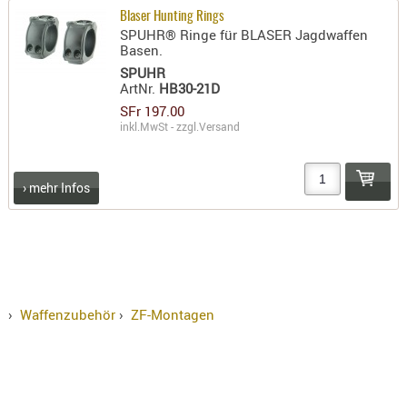
Blaser Hunting Rings
SPUHR® Ringe für BLASER Jagdwaffen
Basen.
SPUHR
ArtNr.
HB30-21D
SFr 197.00
inkl.MwSt - zzgl.
Versand
› mehr Infos
›
Waffenzubehör
›
ZF-Montagen