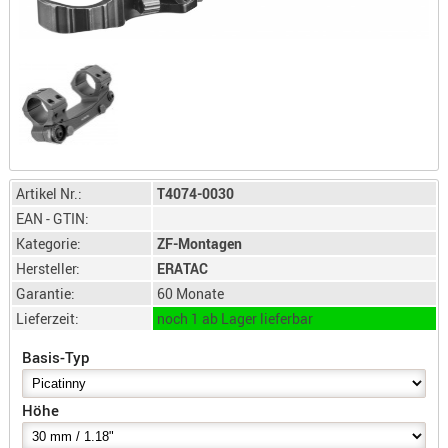
LICHTQUE
BIWAKMAT
LOCKMITT
MESSER
WÄRMEQU
SCHIES
AUFLAGE
Artikel Nr.:
T4074-0030
BALLISTI
EAN - GTIN:
DREIBEIN
Kategorie:
ZF-Montagen
ELEKTRON
Hersteller:
ERATAC
Garantie:
60 Monate
ENTFERNU
Lieferzeit:
noch 1 ab Lager lieferbar
LADEHILF
ORGANISA
Basis-Typ
RIEMEN
SCHIESSS
Höhe
KLEIDUNG