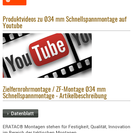
KNIESCHU
ERSTE
Produktvideos zu Ø34 mm Schnellspannmontage auf
HILFE
Youtube
GEHÖRSC
HANDSCH
KOPFSCH
TARNUNG
TRAGES
GEWEHRT
HOLSTER
Zielfernrohrmontage / ZF-Montage Ø34 mm
Holster
Schnellspannmontage - Artikelbeschreibung
Basen,
Grundp
› Datenblatt
Holster
1911er
ERATAC® Montagen stehen für Festigkeit, Qualität, Innovation
im Bereich der taktischen Montagen.