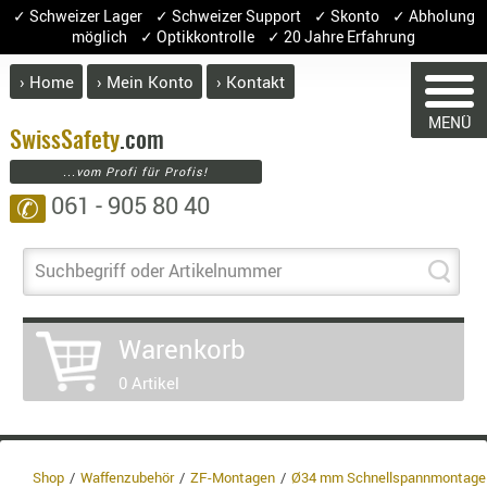
✓ Schweizer Lager ✓ Schweizer Support ✓ Skonto ✓ Abholung
möglich ✓ Optikkontrolle ✓ 20 Jahre Erfahrung
› Home
› Mein Konto
› Kontakt
ABVERK
MENÜ
BEKLEI
Swiss
Safety
.com
...vom Profi für Profis!
GÜRTEL
061 - 905 80 40
✆
HANDSCH
HOSEN
JACKEN
Suchbegriff oder Artikelnummer
WARENKORB
KOPFBED
OBERBEKL
Warenkorb
PATCHES
Sie haben keine Artikel im Warenkorb.
0 Artikel
RÜSTWEST
Artikel
Menge
Preis
CARRIER
SOCKEN
Warenwert
UNTERWÄ
Enthalten
Shop
Waffenzubehör
ZF-Montagen
Ø34 mm Schnellspannmontage