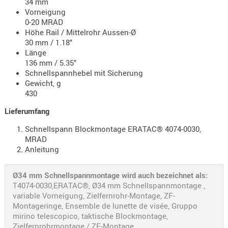
34 mm
- doubl
Vorneigung
0-20 MRAD
Magazi
Höhe Rail / Mittelrohr Aussen-Ø
- single
30 mm / 1.18"
Länge
Holster
136 mm / 5.35"
Zubehö
Schnellspannhebel mit Sicherung
Gewicht, g
HYDRATI
430
KITS
Lieferumfang
KOFFER
RUCKSÄC
Schnellspann Blockmontage ERATAC® 4074-0030,
MRAD
RUCKSAC
Anleitung
ERWEITER
RÜST-
Ø34 mm Schnellspannmontage wird auch bezeichnet als:
TASCHEN
T4074-0030,ERATAC®, Ø34 mm Schnellspannmontage ,
TRAGE-,
variable Vorneigung, Zielfernrohr-Montage, ZF-
Montageringe, Ensemble de lunette de visée, Gruppo
PACKTAS
mirino telescopico, taktische Blockmontage,
WAFFE
Zielfernrohrmontage / ZF-Montage