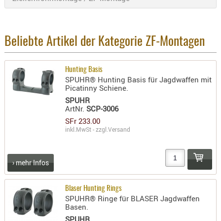
AUFSÄTZE
UND
BÜRSTEN
Beliebte Artikel der Kategorie ZF-Montagen
DIENSTLE
PATCHES
Hunting Basis
UND
SPUHR® Hunting Basis für Jagdwaffen mit
Picatinny Schiene.
PELLETS
SPUHR
PUTZSCH
ArtNr.
SCP-3006
PUTZSTOC
SFr 233.00
FÜHRUNG
inkl.MwSt - zzgl.
Versand
PUTZSTÖC
REINIGER
› mehr Infos
REINIGUN
SCHMIERM
Blaser Hunting Rings
SONSTIGE
SPUHR® Ringe für BLASER Jagdwaffen
Basen.
TESTMITTE
SPUHR
-