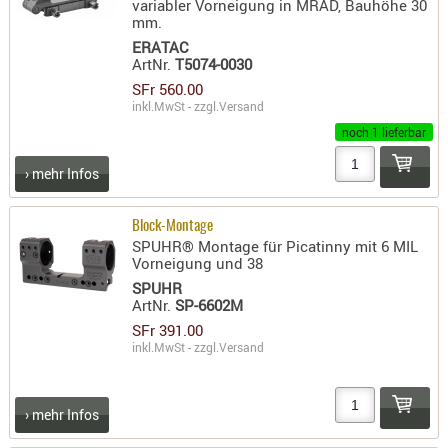
variabler Vorneigung in MRAD, Bauhöhe 30
RIEMEN
mm.
SONSTIGE
ERATAC
ArtNr.
T5074-0030
SPUHR -
SFr 560.00
ERSATZTEI
inkl.MwSt - zzgl.
Versand
SPUHR -
noch 1 lieferbar
ERWEITER
› mehr Infos
VISIERE
ZF-
MONTAGE
Block-Montage
SPUHR® Montage für Picatinny mit 6 MIL
ZWEIBEIN
Vorneigung und 38
SPUHR
WIEDER
ArtNr.
SP-6602M
SFr 391.00
inkl.MwSt - zzgl.
Versand
› mehr Infos