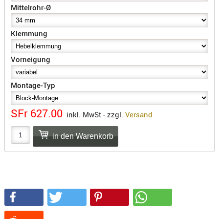
SONSTIGE
Mittelrohr-Ø
TAKTISCH
TOOLS
Klemmung
TARGETS,
ZIELE
Vorneigung
SCHUTZ
Montage-Typ
BALLISTI
SCHUTZ
SFr 627.00
inkl. MwSt - zzgl.
Versand
Einlage
Platten
Kopfsc
Trages
BRILLEN
EINSATZH
MATERIAL
ELLENBOG