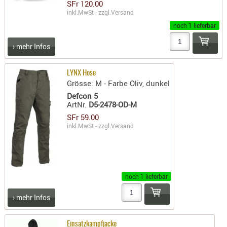
SFr 120.00
inkl.MwSt - zzgl.
Versand
AUFSÄTZE
noch 1 lieferbar
UND
BÜRSTEN
› mehr Infos
DIENSTLE
PATCHES
LYNX Hose
UND
Grösse: M - Farbe Oliv, dunkel
PELLETS
Defcon 5
ArtNr.
D5-2478-OD-M
PUTZSCH
SFr 59.00
PUTZSTOC
inkl.MwSt - zzgl.
Versand
FÜHRUNG
PUTZSTÖC
REINIGER
REINIGUN
noch 1 lieferbar
SCHMIERM
› mehr Infos
SONSTIGE
TESTMITTE
Einsatzkampfjacke
-