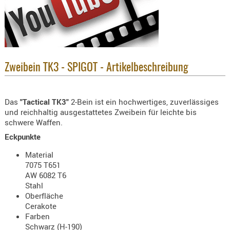
KNIESCHU
ERSTE
HILFE
GEHÖRSC
HANDSCH
Zweibein TK3 - SPIGOT - Artikelbeschreibung
KOPFSCH
TARNUNG
Das
"Tactical TK3
"
2-Bein ist ein hochwertiges, zuverlässiges
und reichhaltig ausgestattetes Zweibein für leichte bis
TRAGES
schwere Waffen.
GEWEHRT
Eckpunkte
HOLSTER
Material
Holster
7075 T651
Basen,
AW 6082 T6
Stahl
Grundp
Oberfläche
Cerakote
Holster
Farben
1911er
Schwarz (H-190)