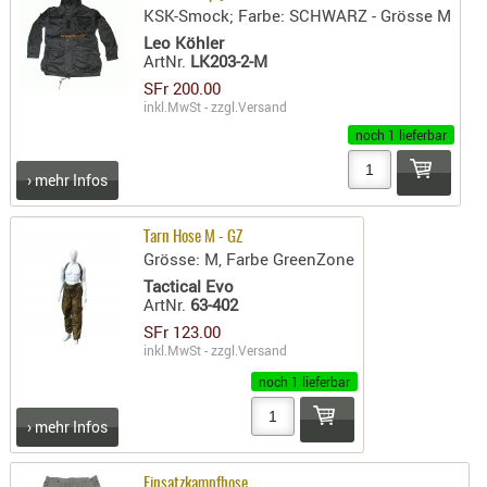
KSK-Smock; Farbe: SCHWARZ - Grösse M
PRÜFMITT
Leo Köhler
WERKZEU
ArtNr.
LK203-2-M
SFr 200.00
WAFFE
inkl.MwSt - zzgl.
Versand
ABZÜGE
noch 1 lieferbar
BASEN -
› mehr Infos
SONDERM
CHASSIS
Tarn Hose M - GZ
-
Grösse: M, Farbe GreenZone
SCHÄFTE
Tactical Evo
CHASSIS-
ArtNr.
63-402
ZUBEHÖR
SFr 123.00
inkl.MwSt - zzgl.
Versand
GRIFFE
noch 1 lieferbar
LADEHEBE
MAGAZIN
› mehr Infos
MÜNDUNG
RAILS
Einsatzkampfhose