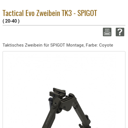
BEKLEIDU
3.8% :
ZUBEHÖR
2.6% :
Tactical Evo Zweibein TK3 - SPIGOT
Summe 
( 20-40 )
OPTIK
zzgl. V
ENTFERNU
WEITER EI
FERNGLÄS
Taktisches Zweibein für SPIGOT Montage, Farbe: Coyote
MAGNIFIE
MONOKUL
NACHTSIC
OPTIK-
ZUBEHÖR
ROTPUNK
SPEKTIVE
STATIVE
ZIELFERN
OUTDO