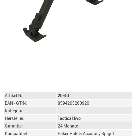
LICHTQUE
BIWAKMAT
LOCKMITT
MESSER
WÄRMEQU
SCHIES
AUFLAGE
BALLISTI
DREIBEIN
ELEKTRON
ENTFERNU
Artikel Nr.:
20-40
LADEHILF
EAN - GTIN:
8594205280920
ORGANISA
Kategorie:
RIEMEN
Hersteller:
Tactical Evo
SCHIESSS
Garantie:
24 Monate
KLEIDUNG
Kompatibel:
Paker Hale & Accuracy Spigot