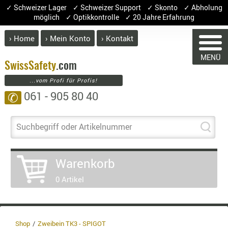
✓ Schweizer Lager ✓ Schweizer Support ✓ Skonto ✓ Abholung
möglich ✓ Optikkontrolle ✓ 20 Jahre Erfahrung
› Home
› Mein Konto
› Kontakt
ABVERK
MENÜ
BEKLEI
Swiss
Safety
.com
...vom Profi für Profis!
GÜRTEL
061 - 905 80 40
✆
HANDSCH
HOSEN
WARENKORB
JACKEN
Suchbegriff oder Artikelnummer
KOPFBED
OBERBEKL
Warenkorb
PATCHES
Sie haben keine Artikel im Warenkorb
0 Artikel
RÜSTWEST
Artikel
Menge
Pre
CARRIER
Warenwe
SOCKEN
Enthalt
UNTERWÄ
Shop
Zweibein TK3 - SPIGOT
8.1% :