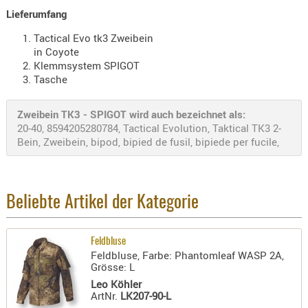
- doubl
Lieferumfang
Magazi
Tactical Evo tk3 Zweibein
in Coyote
- single
Klemmsystem SPIGOT
Tasche
Holster
Zubehö
Zweibein TK3 - SPIGOT wird auch bezeichnet als:
HYDRATI
20-40, 8594205280784, Tactical Evolution, Taktical TK3 2-
KITS
Bein, Zweibein, bipod, bipied de fusil, bipiede per fucile,
KOFFER
RUCKSÄC
RUCKSAC
Beliebte Artikel der Kategorie
ERWEITER
RÜST-
TASCHEN
Feldbluse
Feldbluse, Farbe: Phantomleaf WASP 2A,
TRAGE-,
Grösse: L
PACKTAS
Leo Köhler
ArtNr.
LK207-90-L
WAFFE