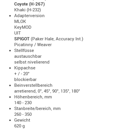
Coyote (H-267)
Holster
Khaki (H-232)
Beretta
Adapterversion
MLOK
Holster
KeyMOD
CZ
UIT
SPIGOT
(Paker Hale, Accuracy Int.)
Holster
Picatinny / Weaver
Glock
Stellfüsse
austauschbar
Holster
selbst nivelierend
HK
Kippachse
+ / - 20°
Holster
blockierbar
SIG-Sa
Beinverstellbereich
arretierend, 0°, 45°, 90°, 135°, 180°
Holster
Höhenbereich, mm
Walthe
140 - 230
Stanbreite/bereich, mm
Holster
260 - 350
Sonsti
Gewicht
620 g
Magazi