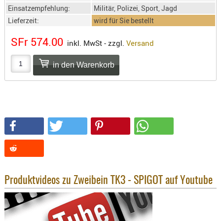
SONSTIGE
Einsatzempfehlung:
Militär, Polizei, Sport, Jagd
TAKTISCH
Lieferzeit:
wird für Sie bestellt
TOOLS
SFr 574.00
inkl. MwSt - zzgl.
Versand
TARGETS,
ZIELE
SCHUTZ
BALLISTI
SCHUTZ
Einlage
Platten
Kopfsc
Trages
Produktvideos zu Zweibein TK3 - SPIGOT auf Youtube
BRILLEN
EINSATZH
MATERIAL
ELLENBOG