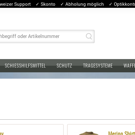
weizer Support ✓ Skonto ✓ Abholung möglich ✓ Optikkontro
hbegriff oder Artikelnummer
SCHIESSHILFSMITTEL
SCHUTZ
TRAGESYSTEME
WAFF
ny
Merino Shir