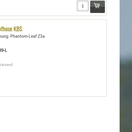
pfhose KBS
rnung: Phantom-Leaf Z3a
89-L
Versand