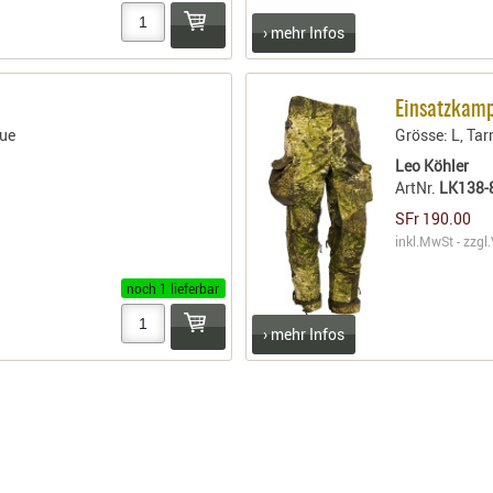
› mehr Infos
Einsatzkam
lue
Grösse: L, Ta
Leo Köhler
ArtNr.
LK138-
SFr 190.00
inkl.MwSt - zzgl.
noch 1 lieferbar
› mehr Infos