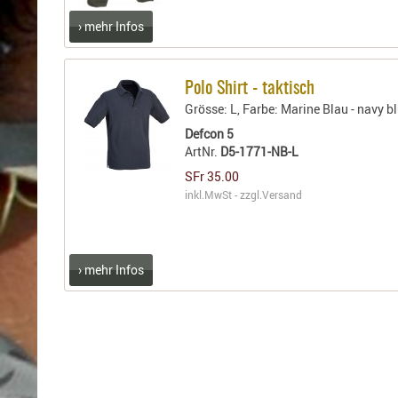
Holster
› mehr Infos
Sonstige
Magazinholster
-
Polo Shirt - taktisch
double
Grösse: L, Farbe: Marine Blau - navy b
Magazinholster
Defcon 5
-
ArtNr.
D5-1771-NB-L
single
SFr 35.00
Holster-
inkl.MwSt - zzgl.
Versand
Zubehör
› mehr Infos