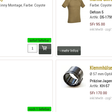
atinny Montage, Farbe: Coyote
Farbe: Coyote
Defcon 5
ArtNr.
D5-179
SFr 95.00
inkl.MwSt - zzgl.
sofort lieferbar
› mehr Infos
Klemmhüls
Ø 57 mm Opti
Präzise Jage
ArtNr.
KH-57
SFr 170.00
inkl.MwSt - zzgl.
noch 1 lieferbar