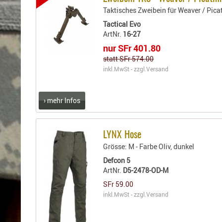
Holster
Taktisches Zweibein für Weaver / Pic
für
Beretta
Tactical Evo
ArtNr.
16-27
Holster
nur SFr 401.80
für
statt SFr 574.00
CZ
inkl.MwSt - zzgl.
Versand
Holster
für
Glock
› mehr Infos
Holster
für
HK
LYNX Hose
Holster
Grösse: M - Farbe Oliv, dunkel
für
Defcon 5
SIG-
ArtNr.
D5-2478-OD-M
Sauer
SFr 59.00
Holster
inkl.MwSt - zzgl.
Versand
für
Walther