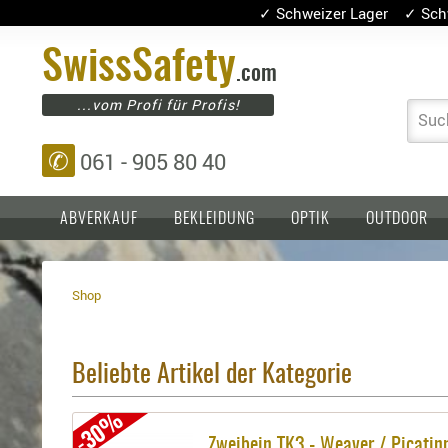
✓ Schweizer Lager ✓ Sch
Swiss
Safety
.com
...vom Profi für Profis!
Suc
✆
061 - 905 80 40
ABVERKAUF
BEKLEIDUNG
OPTIK
OUTDOOR
Shop
Einlagen,
Holster
Platten
Basen,
Kopfschutz
Grundplatten
Beliebte Artikel der Kategorie
Tragesysteme
Holster
für
-30%
1911er
Zweibein TK3 - Weaver / Picatin