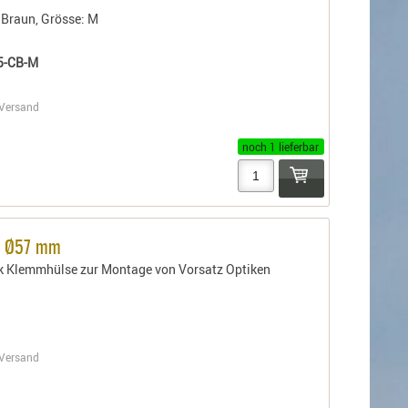
 Braun, Grösse: M
5-CB-M
Versand
noch 1 lieferbar
e Ø57 mm
k Klemmhülse zur Montage von Vorsatz Optiken
n
Versand