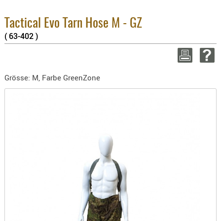
BEKLEIDU
3.8% :
ZUBEHÖR
2.6% :
Tactical Evo Tarn Hose M - GZ
Summe 
( 63-402 )
OPTIK
zzgl. V
ENTFERNU
WEITER EI
FERNGLÄS
Grösse: M, Farbe GreenZone
MAGNIFIE
MONOKUL
NACHTSIC
OPTIK-
ZUBEHÖR
ROTPUNK
SPEKTIVE
STATIVE
ZIELFERN
OUTDO