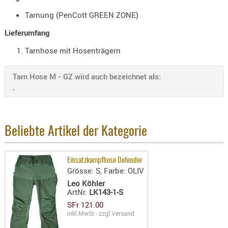
- doubl
Tarnung (PenCott GREEN ZONE)
Magazi
Lieferumfang
- single
Tarnhose mit Hosenträgern
Holster
Zubehö
Tarn Hose M - GZ wird auch bezeichnet als:
,
HYDRATI
KITS
KOFFER
RUCKSÄC
Beliebte Artikel der Kategorie
RUCKSAC
ERWEITER
Einsatzkampfhose Defender
RÜST-
Grösse: S, Farbe: OLIV
TASCHEN
Leo Köhler
ArtNr.
LK143-1-S
TRAGE-,
SFr 121.00
PACKTAS
inkl.MwSt - zzgl.
Versand
WAFFE