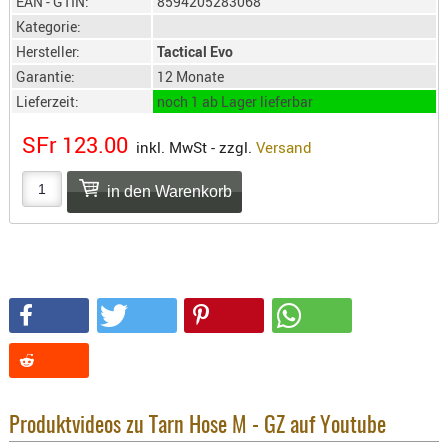
EAN - GTIN:
8594205283068
SONSTIGE
Kategorie:
TAKTISCH
Hersteller:
Tactical Evo
TOOLS
Garantie:
12 Monate
TARGETS,
Lieferzeit:
noch 1 ab Lager lieferbar
ZIELE
SFr 123.00
inkl. MwSt - zzgl.
Versand
SCHUTZ
BALLISTI
SCHUTZ
Einlage
Platten
Kopfsc
Trages
BRILLEN
EINSATZH
MATERIAL
Produktvideos zu Tarn Hose M - GZ auf Youtube
ELLENBOG