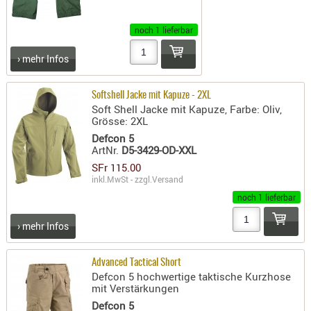
AUFSÄTZE
noch 1 lieferbar
UND
BÜRSTEN
› mehr Infos
DIENSTLE
PATCHES
Softshell Jacke mit Kapuze - 2XL
UND
Soft Shell Jacke mit Kapuze, Farbe: Oliv,
Grösse: 2XL
PELLETS
Defcon 5
PUTZSCH
ArtNr.
D5-3429-OD-XXL
PUTZSTOC
SFr 115.00
FÜHRUNG
inkl.MwSt - zzgl.
Versand
noch 1 lieferbar
PUTZSTÖC
REINIGER
› mehr Infos
REINIGUN
SCHMIERM
Advanced Tactical Short
SONSTIGE
Defcon 5 hochwertige taktische Kurzhose
mit Verstärkungen
TESTMITTE
Defcon 5
-