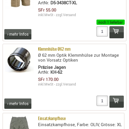
ArtNr.
D5-3438CT-XL
PRÜFMITT
SFr 55.00
WERKZEU
inkl.MwSt - zzgl.
Versand
noch 1 lieferbar
WAFFE
› mehr Infos
ABZÜGE
BASEN -
Klemmhülse Ø62 mm
SONDERM
Ø 62 mm Optik Klemmhülse zur Montage
CHASSIS
von Vorsatz Optiken
-
Präzise Jagen
SCHÄFTE
ArtNr.
KH-62
SFr 170.00
CHASSIS-
inkl.MwSt - zzgl.
Versand
ZUBEHÖR
GRIFFE
LADEHEBE
› mehr Infos
MAGAZIN
MÜNDUNG
Einsatzkampfhose
Einsatzkampfhose, Farbe: OLIV, Grösse: XL
RAILS