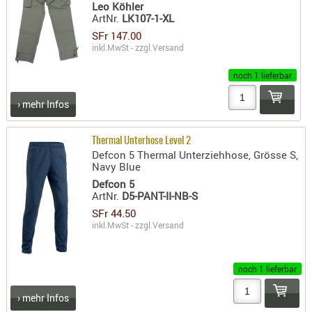
Leo Köhler
RIEMEN
ArtNr.
LK107-1-XL
SONSTIGE
SFr 147.00
inkl.MwSt - zzgl.
Versand
SPUHR -
ERSATZTEI
noch 1 lieferbar
SPUHR -
ERWEITER
› mehr Infos
VISIERE
ZF-
Thermal Unterhose Level 2
Defcon 5 Thermal Unterziehhose, Grösse S,
MONTAGE
Navy Blue
ZWEIBEIN
Defcon 5
ArtNr.
D5-PANT-II-NB-S
WIEDER
SFr 44.50
inkl.MwSt - zzgl.
Versand
noch 1 lieferbar
› mehr Infos