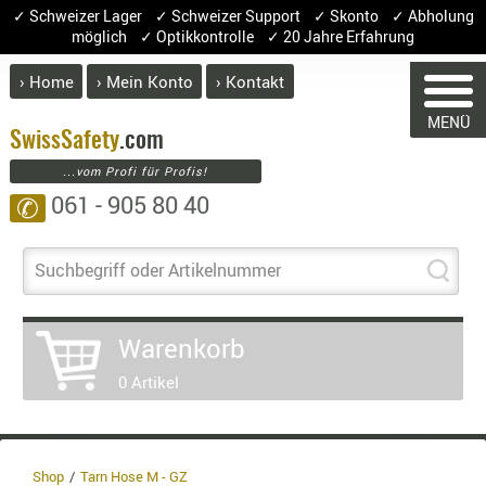
✓ Schweizer Lager ✓ Schweizer Support ✓ Skonto ✓ Abholung
möglich ✓ Optikkontrolle ✓ 20 Jahre Erfahrung
› Home
› Mein Konto
› Kontakt
ABVERK
MENÜ
BEKLEI
Swiss
Safety
.com
...vom Profi für Profis!
GÜRTEL
061 - 905 80 40
✆
HANDSCH
HOSEN
WARENKORB
JACKEN
Suchbegriff oder Artikelnummer
KOPFBED
OBERBEKL
Warenkorb
PATCHES
Sie haben keine Artikel im Warenkorb
0 Artikel
RÜSTWEST
Artikel
Menge
Pre
CARRIER
Warenwe
SOCKEN
Enthalt
UNTERWÄ
Shop
Tarn Hose M - GZ
8.1% :