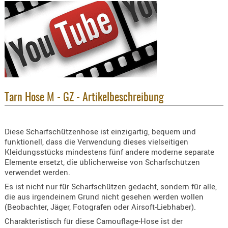
KNIESCHU
ERSTE
HILFE
GEHÖRSC
HANDSCH
KOPFSCH
TARNUNG
Tarn Hose M - GZ - Artikelbeschreibung
TRAGES
GEWEHRT
Diese Scharfschützenhose ist einzigartig, bequem und
funktionell, dass die Verwendung dieses vielseitigen
HOLSTER
Kleidungsstücks mindestens fünf andere moderne separate
Holster
Elemente ersetzt, die üblicherweise von Scharfschützen
verwendet werden.
Basen,
Grundp
Es ist nicht nur für Scharfschützen gedacht, sondern für alle,
die aus irgendeinem Grund nicht gesehen werden wollen
Holster
(Beobachter, Jäger, Fotografen oder Airsoft-Liebhaber).
1911er
Charakteristisch für diese Camouflage-Hose ist der