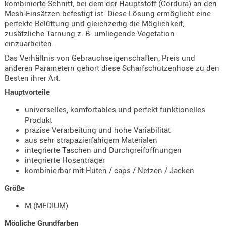
kombinierte Schnitt, bei dem der Hauptstoff (Cordura) an den
Holster
Mesh-Einsätzen befestigt ist. Diese Lösung ermöglicht eine
Beretta
perfekte Belüftung und gleichzeitig die Möglichkeit,
zusätzliche Tarnung z. B. umliegende Vegetation
Holster
einzuarbeiten.
CZ
Das Verhältnis von Gebrauchseigenschaften, Preis und
anderen Parametern gehört diese Scharfschützenhose zu den
Holster
Besten ihrer Art.
Glock
Hauptvorteile
Holster
universelles, komfortables und perfekt funktionelles
HK
Produkt
präzise Verarbeitung und hohe Variabilität
Holster
aus sehr strapazierfähigem Materialen
SIG-Sa
integrierte Taschen und Durchgreiföffnungen
integrierte Hosenträger
Holster
kombinierbar mit Hüten / caps / Netzen / Jacken
Walthe
Größe
Holster
Sonsti
M (MEDIUM)
Magazi
Mögliche Grundfarben