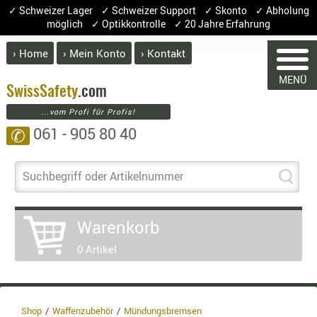
✓ Schweizer Lager ✓ Schweizer Support ✓ Skonto ✓ Abholung
möglich ✓ Optikkontrolle ✓ 20 Jahre Erfahrung
› Home
› Mein Konto
› Kontakt
ABVERK
MENÜ
BEKLEI
Swiss
Safety
.com
WARENK
...vom Profi für Profis!
GÜRTEL
061 - 905 80 40
✆
HANDSCH
HOSEN
Sie haben keine Arti
JACKEN
Suchbegriff oder Artikelnummer
Artikel
Meng
KOPFBED
OBERBEKL
Warenkorb
PATCHES
0 Artikel
RÜSTWEST
CARRIER
SOCKEN
UNTERWÄ
Shop
Waffenzubehör
Mündungsbremsen