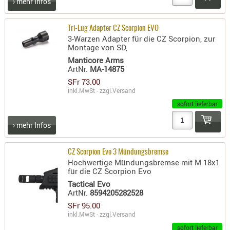
› mehr Infos
SONSTIGE
TAKTISCH
Tri-Lug Adapter CZ Scorpion EVO
TOOLS
3-Warzen Adapter für die CZ Scorpion, zur
TARGETS,
Montage von SD,
ZIELE
Manticore Arms
ArtNr.
MA-14875
SCHUTZ
SFr 73.00
inkl.MwSt - zzgl.
Versand
BALLISTI
sofort lieferbar
SCHUTZ
Einlage
› mehr Infos
Platten
CZ Scorpion Evo 3 Mündungsbremse
Kopfsc
Hochwertige Mündungsbremse mit M 18x1
für die CZ Scorpion Evo
Trages
Tactical Evo
BRILLEN
ArtNr.
8594205282528
EINSATZH
SFr 95.00
inkl.MwSt - zzgl.
Versand
MATERIAL
sofort lieferbar
ELLENBOG