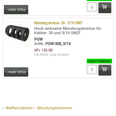
KNIESCHU
› mehr Infos
ERSTE
HILFE
Mündungsbremse .30 - 9/16 UNEF
GEHÖRSC
Hoch wirksame Mündungsbremse für
Kaliber .30 und 9/16 UNEF
HANDSCH
PGW
KOPFSCH
ArtNr.
PGW-308_9/16
TARNUNG
SFr 135.00
inkl.MwSt - zzgl.
Versand
TRAGES
noch 1 lieferbar
GEWEHRT
› mehr Infos
HOLSTER
Holster
Basen,
Grundp
Holster
›
Waffenzubehör
›
Mündungsbremsen
1911er