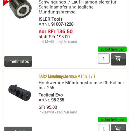
LICHTQUE
Schwingungs- / Lauf-Harmonisierer für
Schalldämpfer und jegliche
BIWAKMAT
Mündungsbremse
LOCKMITT
ISLER Tools
ArtNr.
91007-1228
MESSER
nur SFr 136.50
WÄRMEQU
statt SFr 195.00
inkl.MwSt - zzgl.
Versand
SCHIES
sofort lieferbar
AUFLAGE
› mehr Infos
BALLISTI
DREIBEIN
SAR2 Mündungsbremse M18 x 1 / 7
ELEKTRON
Hochwertige Mündungsbremse für Kaliber
ENTFERNU
bis .265
LADEHILF
Tactical Evo
ArtNr.
95-355
ORGANISA
SFr 95.00
RIEMEN
inkl.MwSt - zzgl.
Versand
SCHIESSS
sofort lieferbar
KLEIDUNG