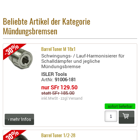
BEKLEIDU
ZUBEHÖR
Beliebte Artikel der Kategorie
OPTIK
Mündungsbremsen
ENTFERNU
FERNGLÄS
-30%
Barrel Tuner M 18x1
MAGNIFIE
Schwingungs- / Lauf-Harmonisierer für
MONOKUL
Schalldämpfer und jegliche
Mündungsbremse
NACHTSIC
ISLER Tools
OPTIK-
ArtNr.
91006-181
ZUBEHÖR
nur SFr 129.50
ROTPUNK
statt SFr 185.00
inkl.MwSt - zzgl.
Versand
SPEKTIVE
sofort lieferbar
STATIVE
ZIELFERN
› mehr Infos
OUTDO
-30%
Barrel Tuner 1/2-28