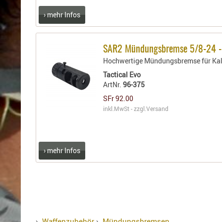
Holster
› mehr Infos
Sonstige
Magazinholster
-
SAR2 Mündungsbremse 5/8-24 
double
Hochwertige Mündungsbremse für Kali
Magazinholster
Tactical Evo
-
ArtNr.
96-375
single
SFr 92.00
Holster-
inkl.MwSt - zzgl.
Versand
Zubehör
› mehr Infos
›
Waffenzubehör
›
Mündungsbremsen