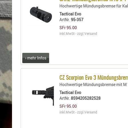
Holster
Hochwertige Mündungsbremse für Kali
für
Beretta
Tactical Evo
ArtNr.
95-357
Holster
für
SFr 95.00
inkl.MwSt - zzgl.
Versand
CZ
Holster
für
Glock
› mehr Infos
Holster
für
HK
CZ Scorpion Evo 3 Mündungsbre
Holster
Hochwertige Mündungsbremse mit M 1
für
Tactical Evo
SIG-
ArtNr.
8594205282528
Sauer
SFr 95.00
Holster
inkl.MwSt - zzgl.
Versand
für
Walther