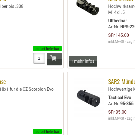
ber bis .338
Hochwirksame
M14x1.5
Ulfhednar
ArtNr.
RPS-22
SFr 145.00
inkl.MwSt - zzgl.
sofort lieferbar
› mehr Infos
mse
SAR2 Mündu
8x1 für die CZ Scorpion Evo
Hochwertige M
Tactical Evo
ArtNr.
95-355
SFr 95.00
inkl.MwSt - zzgl.
sofort lieferbar