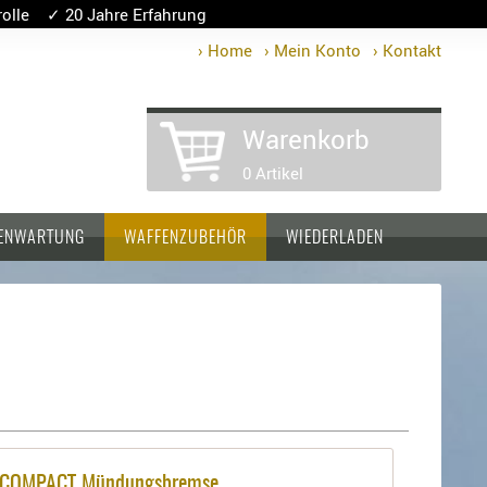
lle ✓ 20 Jahre Erfahrung
› Home
› Mein Konto
› Kontakt
Warenkorb
0 Artikel
ENWARTUNG
WAFFENZUBEHÖR
WIEDERLADEN
 COMPACT Mündungsbremse