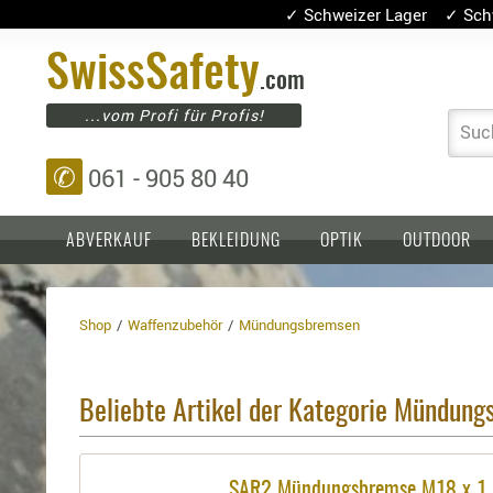
✓ Schweizer Lager ✓ Sch
Swiss
Safety
.com
...vom Profi für Profis!
Suc
✆
061 - 905 80 40
ABVERKAUF
BEKLEIDUNG
OPTIK
OUTDOOR
Shop
Waffenzubehör
Mündungsbremsen
Einlagen,
Holster
Platten
Basen,
Kopfschutz
Grundplatten
Beliebte Artikel der Kategorie Mündun
Tragesysteme
Holster
für
1911er
SAR2 Mündungsbremse M18 x 1 