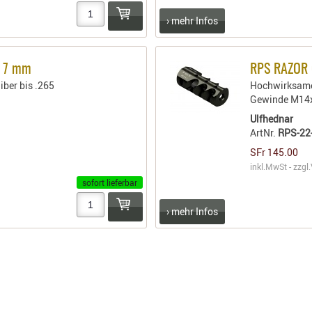
› mehr Infos
- 7 mm
RPS RAZOR
ber bis .265
Hochwirksame
Gewinde M14
Ulfhednar
ArtNr.
RPS-22
SFr 145.00
inkl.MwSt - zzgl.
sofort lieferbar
› mehr Infos