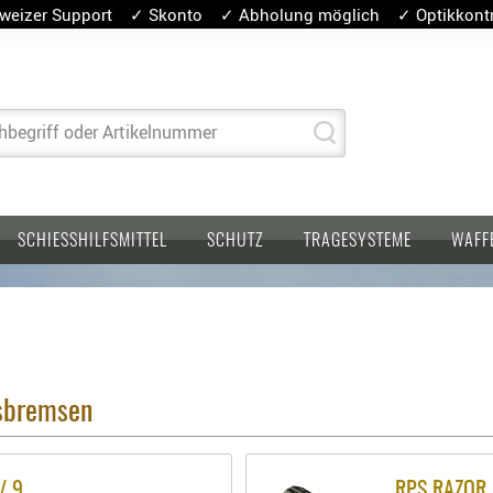
weizer Support ✓ Skonto ✓ Abholung möglich ✓ Optikkontro
hbegriff oder Artikelnummer
SCHIESSHILFSMITTEL
SCHUTZ
TRAGESYSTEME
WAFF
gsbremsen
/ 9
RPS RAZOR