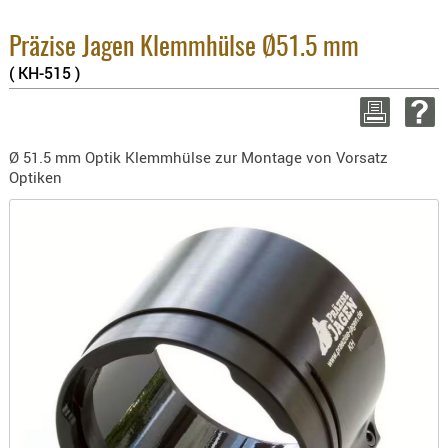
BEKLEIDU
3.8% :
ZUBEHÖR
2.6% :
Präzise Jagen Klemmhülse Ø51.5 mm
Summe 
( KH-515 )
OPTIK
zzgl. V
ENTFERNU
WEITER EI
FERNGLÄS
Ø 51.5 mm Optik Klemmhülse zur Montage von Vorsatz
MAGNIFIE
Optiken
MONOKUL
NACHTSIC
OPTIK-
ZUBEHÖR
ROTPUNK
SPEKTIVE
STATIVE
ZIELFERN
OUTDO