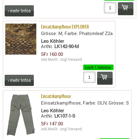
PRÜFMITT
› mehr Infos
WERKZEU
WAFFE
Einsatzkampfhose EXPLORER
Grösse: M, Farbe: Phatomleaf Z2a
ABZÜGE
Leo Köhler
ArtNr.
LK142-90-M
BASEN -
SFr 160.00
SONDERM
inkl.MwSt - zzgl.
Versand
CHASSIS
noch 1 lieferbar
-
SCHÄFTE
› mehr Infos
CHASSIS-
ZUBEHÖR
Einsatzkampfhose
GRIFFE
Einsatzkampfhose, Farbe: OLIV, Grösse: S
Leo Köhler
LADEHEBE
ArtNr.
LK107-1-S
MAGAZIN
SFr 147.00
MÜNDUNG
inkl.MwSt - zzgl.
Versand
RAILS