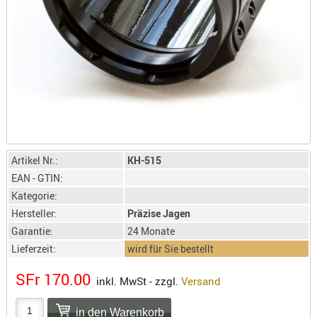
LICHTQUE
BIWAKMAT
LOCKMITT
MESSER
WÄRMEQU
SCHIES
AUFLAGE
BALLISTI
Artikel Nr.:
KH-515
DREIBEIN
EAN - GTIN:
ELEKTRON
Kategorie:
ENTFERNU
Hersteller:
Präzise Jagen
LADEHILF
Garantie:
24 Monate
ORGANISA
Lieferzeit:
wird für Sie bestellt
RIEMEN
SFr 170.00
inkl. MwSt - zzgl.
Versand
SCHIESSS
KLEIDUNG