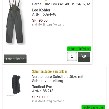
Farbe: Oliv, Grösse: 48, US 34/32, M
AUFSÄTZE
Leo Köhler
UND
ArtNr.
502-1-48
BÜRSTEN
SFr 96.50
inkl.MwSt - zzgl.
Versand
DIENSTLE
PATCHES
UND
PELLETS
noch 1 lieferbar
PUTZSCH
PUTZSTOC
› mehr Infos
FÜHRUNG
PUTZSTÖC
Schulterstütze, verstellbar
REINIGER
Verstellbare Schulterstütze mit
Schnellverstellung.
REINIGUN
Tactical Evo
SCHMIERM
ArtNr.
86-213
SONSTIGE
SFr 109.00
inkl.MwSt - zzgl.
Versand
TESTMITTE
sofort lieferbar
-