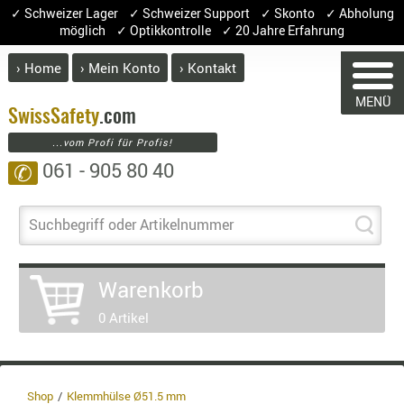
✓ Schweizer Lager ✓ Schweizer Support ✓ Skonto ✓ Abholung
möglich ✓ Optikkontrolle ✓ 20 Jahre Erfahrung
› Home
› Mein Konto
› Kontakt
ABVERK
MENÜ
BEKLEI
Swiss
Safety
.com
...vom Profi für Profis!
GÜRTEL
061 - 905 80 40
✆
HANDSCH
HOSEN
WARENKORB
JACKEN
Suchbegriff oder Artikelnummer
KOPFBED
OBERBEKL
Warenkorb
PATCHES
Sie haben keine Artikel im Warenkorb
0 Artikel
Artikel
Menge
Pre
RÜSTWEST
CARRIER
Warenw
SOCKEN
Enthal
UNTERWÄ
Shop
Klemmhülse Ø51.5 mm
8.1% :