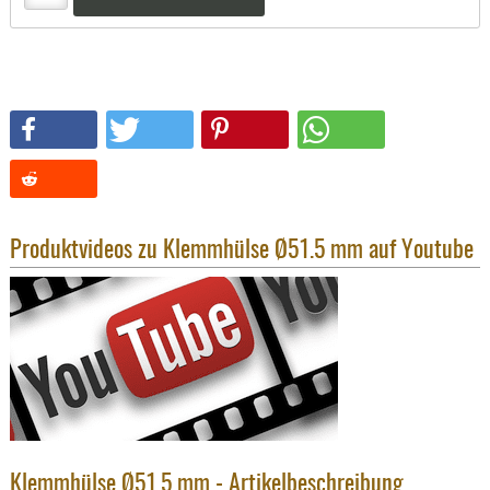
SONSTIGE
TAKTISCH
TOOLS
TARGETS,
ZIELE
SCHUTZ
BALLISTI
SCHUTZ
Produktvideos zu Klemmhülse Ø51.5 mm auf Youtube
Einlage
Platten
Kopfsc
Trages
BRILLEN
EINSATZH
MATERIAL
Klemmhülse Ø51.5 mm - Artikelbeschreibung
ELLENBOG