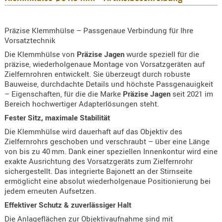
KNIESCHU
ERSTE
Präzise Klemmhülse – Passgenaue Verbindung für Ihre
HILFE
Vorsatztechnik
GEHÖRSC
Die Klemmhülse von
Präzise Jagen
wurde speziell für die
präzise, wiederholgenaue Montage von Vorsatzgeräten auf
HANDSCH
Zielfernrohren entwickelt. Sie überzeugt durch robuste
KOPFSCH
Bauweise, durchdachte Details und höchste Passgenauigkeit
TARNUNG
– Eigenschaften, für die die Marke
Präzise Jagen
seit 2021 im
Bereich hochwertiger Adapterlösungen steht.
TRAGES
Fester Sitz, maximale Stabilität
GEWEHRT
Die Klemmhülse wird dauerhaft auf das Objektiv des
HOLSTER
Zielfernrohrs geschoben und verschraubt – über eine Länge
von bis zu 40 mm. Dank einer speziellen Innenkontur wird eine
Holster
exakte Ausrichtung des Vorsatzgeräts zum Zielfernrohr
Basen,
sichergestellt. Das integrierte Bajonett an der Stirnseite
Grundp
ermöglicht eine absolut wiederholgenaue Positionierung bei
jedem erneuten Aufsetzen.
Holster
Effektiver Schutz & zuverlässiger Halt
1911er
Die Anlageflächen zur Objektivaufnahme sind mit