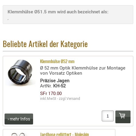
- doubl
Klemmhülse Ø51.5 mm wird auch bezeichnet als:
Magazi
,
- single
Holster
Zubehö
Beliebte Artikel der Kategorie
HYDRATI
KITS
Klemmhülse Ø52 mm
Ø 52 mm Optik Klemmhülse zur Montage
KOFFER
von Vorsatz Optiken
RUCKSÄC
Präzise Jagen
RUCKSAC
ArtNr.
KH-52
ERWEITER
SFr 170.00
inkl.MwSt - zzgl.
Versand
RÜST-
TASCHEN
TRAGE-,
› mehr Infos
PACKTAS
WAFFE
Jagdhose gefüttert - Moleskin