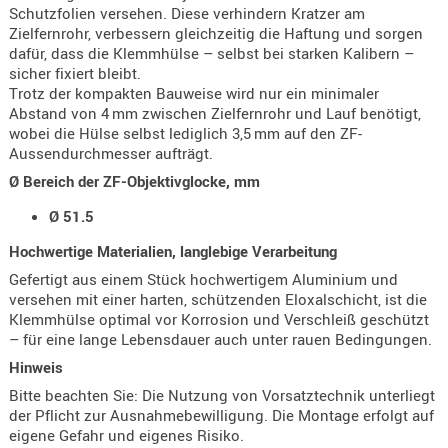
Schutzfolien versehen. Diese verhindern Kratzer am
Holster
Zielfernrohr, verbessern gleichzeitig die Haftung und sorgen
Beretta
dafür, dass die Klemmhülse – selbst bei starken Kalibern –
sicher fixiert bleibt.
Holster
Trotz der kompakten Bauweise wird nur ein minimaler
CZ
Abstand von 4 mm zwischen Zielfernrohr und Lauf benötigt,
wobei die Hülse selbst lediglich 3,5 mm auf den ZF-
Holster
Aussendurchmesser aufträgt.
Glock
Ø Bereich der ZF-Objektivglocke, mm
Holster
Ø 51.5
HK
Hochwertige Materialien, langlebige Verarbeitung
Holster
Gefertigt aus einem Stück hochwertigem Aluminium und
SIG-Sa
versehen mit einer harten, schützenden Eloxalschicht, ist die
Klemmhülse optimal vor Korrosion und Verschleiß geschützt
Holster
– für eine lange Lebensdauer auch unter rauen Bedingungen.
Walthe
Hinweis
Holster
Bitte beachten Sie: Die Nutzung von Vorsatztechnik unterliegt
Sonsti
der Pflicht zur Ausnahmebewilligung. Die Montage erfolgt auf
eigene Gefahr und eigenes Risiko.
Magazi