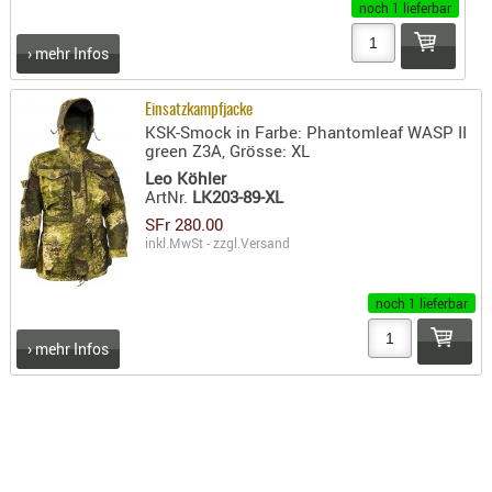
noch 1 lieferbar
RIEMEN
SONSTIGE
› mehr Infos
SPUHR -
ERSATZTEI
Einsatzkampfjacke
KSK-Smock in Farbe: Phantomleaf WASP II
SPUHR -
green Z3A, Grösse: XL
ERWEITER
Leo Köhler
VISIERE
ArtNr.
LK203-89-XL
ZF-
SFr 280.00
inkl.MwSt - zzgl.
Versand
MONTAGE
ZWEIBEIN
noch 1 lieferbar
WIEDER
› mehr Infos