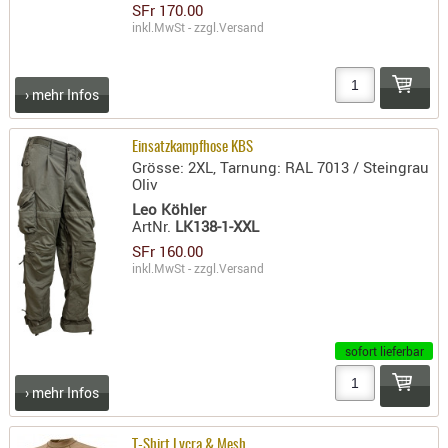
LICHTQUE
SFr 170.00
inkl.MwSt - zzgl.
Versand
BIWAKMAT
LOCKMITT
MESSER
› mehr Infos
WÄRMEQU
Einsatzkampfhose KBS
SCHIES
Grösse: 2XL, Tarnung: RAL 7013 / Steingrau
Oliv
AUFLAGE
Leo Köhler
BALLISTI
ArtNr.
LK138-1-XXL
DREIBEIN
SFr 160.00
ELEKTRON
inkl.MwSt - zzgl.
Versand
ENTFERNU
LADEHILF
ORGANISA
sofort lieferbar
RIEMEN
› mehr Infos
SCHIESSS
KLEIDUNG
T-Shirt Lycra & Mesh