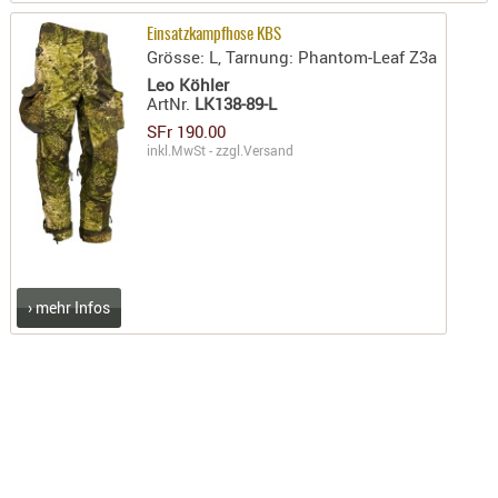
KNIESCHU
Einsatzkampfhose KBS
Grösse: L, Tarnung: Phantom-Leaf Z3a
ERSTE
HILFE
Leo Köhler
ArtNr.
LK138-89-L
GEHÖRSC
SFr 190.00
HANDSCH
inkl.MwSt - zzgl.
Versand
KOPFSCH
TARNUNG
TRAGES
GEWEHRT
› mehr Infos
HOLSTER
Holster
Basen,
Grundp
Holster
1911er