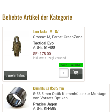
BEKLEIDU
ZUBEHÖR
Beliebte Artikel der Kategorie
OPTIK
ENTFERNU
Tarn Jacke - M - GZ
FERNGLÄS
Grösse: M, Farbe: GreenZone
MAGNIFIE
Tactical Evo
ArtNr.
61-400
MONOKUL
SFr 178.00
NACHTSIC
inkl.MwSt - zzgl.
Versand
OPTIK-
noch 1 lieferbar
ZUBEHÖR
ROTPUNK
› mehr Infos
SPEKTIVE
STATIVE
Klemmhülse Ø58.5 mm
Ø 58.5 mm Optik Klemmhülse zur Montage
ZIELFERN
von Vorsatz Optiken
Präzise Jagen
OUTDO
ArtNr.
KH-585