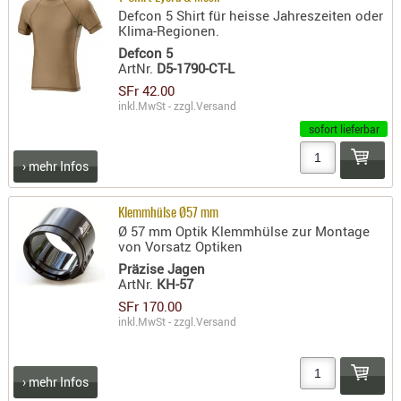
SONSTIGE
Defcon 5 Shirt für heisse Jahreszeiten oder
Klima-Regionen.
TAKTISCH
Defcon 5
TOOLS
ArtNr.
D5-1790-CT-L
TARGETS,
SFr 42.00
ZIELE
inkl.MwSt - zzgl.
Versand
sofort lieferbar
SCHUTZ
BALLISTI
› mehr Infos
SCHUTZ
Einlage
Klemmhülse Ø57 mm
Ø 57 mm Optik Klemmhülse zur Montage
Platten
von Vorsatz Optiken
Kopfsc
Präzise Jagen
ArtNr.
KH-57
Trages
SFr 170.00
inkl.MwSt - zzgl.
Versand
BRILLEN
EINSATZH
MATERIAL
› mehr Infos
ELLENBOG