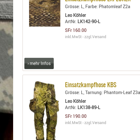
Holster
Grösse: L, Farbe: Phatomleaf Z2a
für
Beretta
Leo Köhler
ArtNr.
LK142-90-L
Holster
für
SFr 160.00
inkl.MwSt - zzgl.
Versand
CZ
Holster
für
Glock
› mehr Infos
Holster
für
HK
Einsatzkampfhose KBS
Holster
Grösse: L, Tarnung: Phantom-Leaf Z3
für
Leo Köhler
SIG-
ArtNr.
LK138-89-L
Sauer
SFr 190.00
Holster
inkl.MwSt - zzgl.
Versand
für
Walther