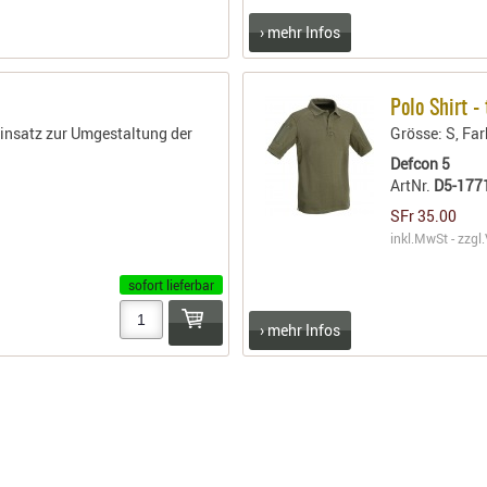
› mehr Infos
Polo Shirt -
Einsatz zur Umgestaltung der
Grösse: S, Far
Defcon 5
ArtNr.
D5-177
SFr 35.00
inkl.MwSt - zzgl.
sofort lieferbar
› mehr Infos