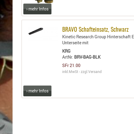
Holster
› mehr Infos
Sonstige
Magazinholster
-
BRAVO Schafteinsatz, Schwarz
double
Kinetic Research Group Hinterschaft 
Magazinholster
Unterseite mit
-
KRG
single
ArtNr.
BRV-BAG-BLK
Holster-
SFr 21.00
Zubehör
inkl.MwSt - zzgl.
Versand
› mehr Infos