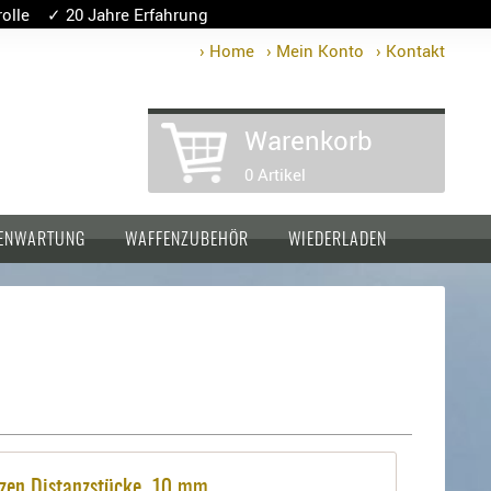
lle ✓ 20 Jahre Erfahrung
› Home
› Mein Konto
› Kontakt
Warenkorb
0 Artikel
ENWARTUNG
WAFFENZUBEHÖR
WIEDERLADEN
tzen Distanzstücke, 10 mm