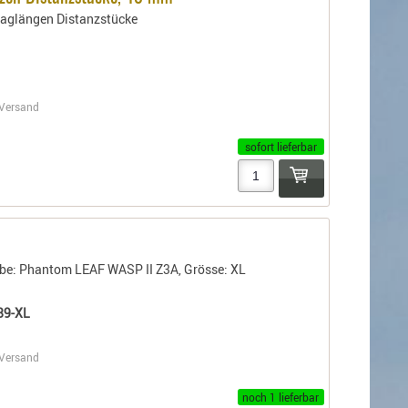
aglängen Distanzstücke
Versand
sofort lieferbar
rbe: Phantom LEAF WASP II Z3A, Grösse: XL
89-XL
Versand
noch 1 lieferbar