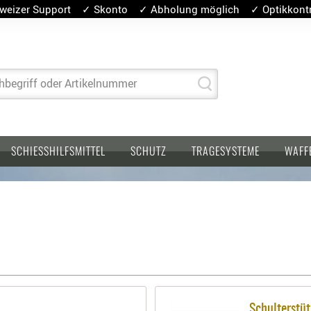
weizer Support ✓ Skonto ✓ Abholung möglich ✓ Optikkontro
hbegriff oder Artikelnummer
SCHIESSHILFSMITTEL
SCHUTZ
TRAGESYSTEME
WAFF
Schulterstü