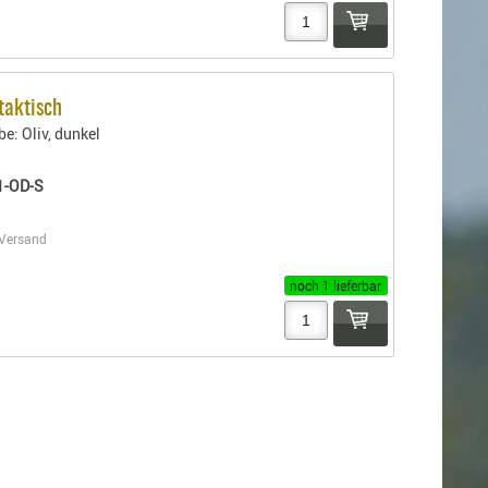
 taktisch
be: Oliv, dunkel
1-OD-S
Versand
noch 1 lieferbar