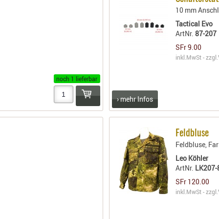
10 mm Anschl
Tactical Evo
ArtNr.
87-207
SFr 9.00
inkl.MwSt - zzgl.
noch 1 lieferbar
› mehr Infos
Feldbluse
a
Feldbluse, Fa
Leo Köhler
ArtNr.
LK207-
SFr 120.00
inkl.MwSt - zzgl.