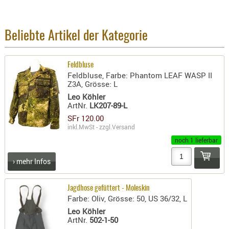
BEKLEIDU
ZUBEHÖR
Beliebte Artikel der Kategorie
OPTIK
ENTFERNU
Feldbluse
FERNGLÄS
Feldbluse, Farbe: Phantom LEAF WASP II
MAGNIFIE
Z3A, Grösse: L
Leo Köhler
MONOKUL
ArtNr.
LK207-89-L
NACHTSIC
SFr 120.00
OPTIK-
inkl.MwSt - zzgl.
Versand
ZUBEHÖR
noch 1 lieferbar
ROTPUNK
› mehr Infos
SPEKTIVE
STATIVE
Jagdhose gefüttert - Moleskin
ZIELFERN
Farbe: Oliv, Grösse: 50, US 36/32, L
Leo Köhler
OUTDO
ArtNr.
502-1-50