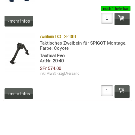
KNIESCHU
noch 1 lieferbar
ERSTE
› mehr Infos
HILFE
GEHÖRSC
Zweibein TK3 - SPIGOT
HANDSCH
Taktisches Zweibein für SPIGOT Montage,
KOPFSCH
Farbe: Coyote
Tactical Evo
TARNUNG
ArtNr.
20-40
TRAGES
SFr 574.00
inkl.MwSt - zzgl.
Versand
GEWEHRT
HOLSTER
› mehr Infos
Holster
Basen,
Grundp
Holster
1911er