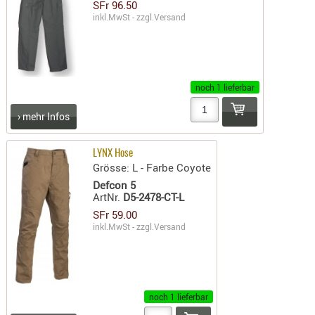
LICHTQUE
SFr 96.50
inkl.MwSt - zzgl.
Versand
BIWAKMAT
LOCKMITT
MESSER
WÄRMEQU
noch 1 lieferbar
SCHIES
› mehr Infos
AUFLAGE
BALLISTI
LYNX Hose
Grösse: L - Farbe Coyote
DREIBEIN
Defcon 5
ELEKTRON
ArtNr.
D5-2478-CT-L
ENTFERNU
SFr 59.00
LADEHILF
inkl.MwSt - zzgl.
Versand
ORGANISA
RIEMEN
SCHIESSS
noch 1 lieferbar
KLEIDUNG