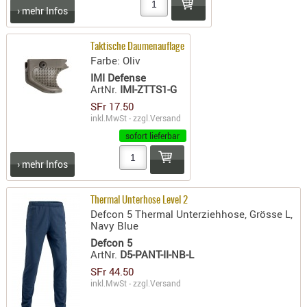
SONSTIGE
› mehr Infos
TAKTISCH
TOOLS
Taktische Daumenauflage
TARGETS,
Farbe: Oliv
ZIELE
IMI Defense
ArtNr.
IMI-ZTTS1-G
SCHUTZ
SFr 17.50
inkl.MwSt - zzgl.
Versand
BALLISTI
sofort lieferbar
SCHUTZ
Einlage
› mehr Infos
Platten
Thermal Unterhose Level 2
Kopfsc
Defcon 5 Thermal Unterziehhose, Grösse L,
Navy Blue
Trages
Defcon 5
BRILLEN
ArtNr.
D5-PANT-II-NB-L
SFr 44.50
EINSATZH
inkl.MwSt - zzgl.
Versand
MATERIAL
ELLENBOG