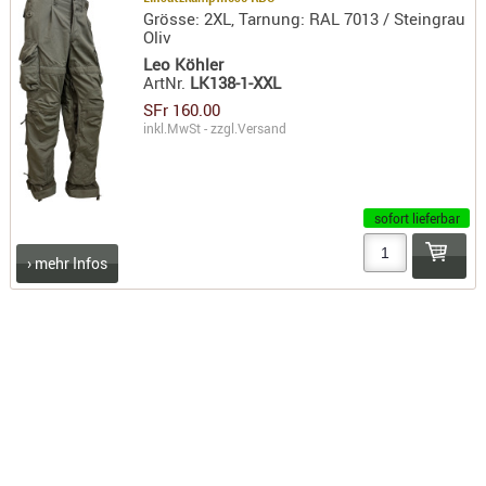
Grösse: 2XL, Tarnung: RAL 7013 / Steingrau
KNIESCHU
Oliv
ERSTE
Leo Köhler
HILFE
ArtNr.
LK138-1-XXL
SFr 160.00
GEHÖRSC
inkl.MwSt - zzgl.
Versand
HANDSCH
KOPFSCH
TARNUNG
sofort lieferbar
TRAGES
› mehr Infos
GEWEHRT
HOLSTER
Holster
Basen,
Grundp
Holster
1911er