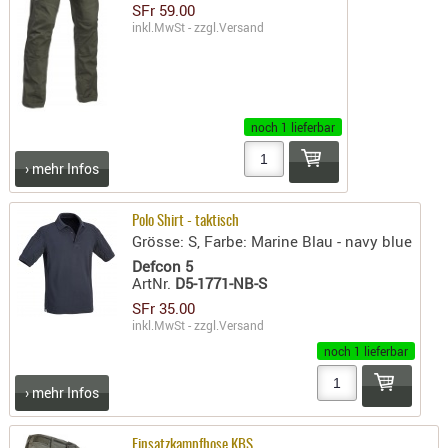
SONSTIGE
SFr 59.00
inkl.MwSt - zzgl.
Versand
TAKTISCH
TOOLS
TARGETS,
ZIELE
noch 1 lieferbar
SCHUTZ
› mehr Infos
BALLISTI
SCHUTZ
Polo Shirt - taktisch
Einlage
Grösse: S, Farbe: Marine Blau - navy blue
Platten
Defcon 5
ArtNr.
D5-1771-NB-S
Kopfsc
SFr 35.00
inkl.MwSt - zzgl.
Versand
Trages
noch 1 lieferbar
BRILLEN
› mehr Infos
EINSATZH
MATERIAL
Einsatzkampfhose KBS
ELLENBOG