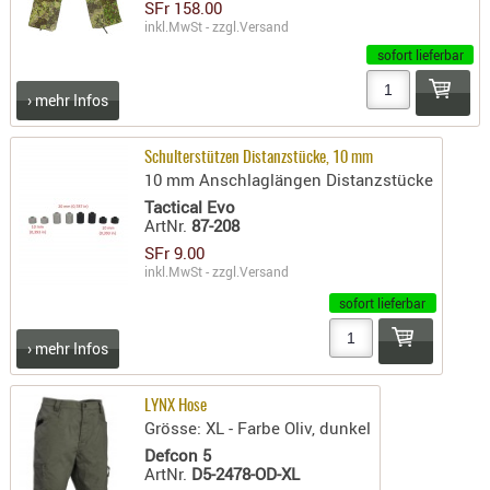
LICHTQUE
SFr 158.00
inkl.MwSt - zzgl.
Versand
BIWAKMAT
sofort lieferbar
LOCKMITT
MESSER
› mehr Infos
WÄRMEQU
Schulterstützen Distanzstücke, 10 mm
SCHIES
10 mm Anschlaglängen Distanzstücke
AUFLAGE
Tactical Evo
ArtNr.
87-208
BALLISTI
SFr 9.00
DREIBEIN
inkl.MwSt - zzgl.
Versand
ELEKTRON
sofort lieferbar
ENTFERNU
› mehr Infos
LADEHILF
ORGANISA
LYNX Hose
RIEMEN
Grösse: XL - Farbe Oliv, dunkel
SCHIESSS
Defcon 5
KLEIDUNG
ArtNr.
D5-2478-OD-XL