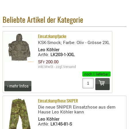
BEKLEIDU
ZUBEHÖR
Beliebte Artikel der Kategorie
OPTIK
ENTFERNU
Einsatzkampfjacke
FERNGLÄS
KSK-Smock; Farbe: Oliv - Grösse 2XL
MAGNIFIE
Leo Köhler
ArtNr.
LK203-1-XXL
MONOKUL
SFr 200.00
NACHTSIC
inkl.MwSt - zzgl.
Versand
OPTIK-
noch 1 lieferbar
ZUBEHÖR
ROTPUNK
› mehr Infos
SPEKTIVE
STATIVE
Einsatzkampfhose SNIPER
Die neue SNIPER Einsatzhose aus dem
ZIELFERN
Hause Leo Köhler kann
Leo Köhler
OUTDO
ArtNr.
LK145-81-S