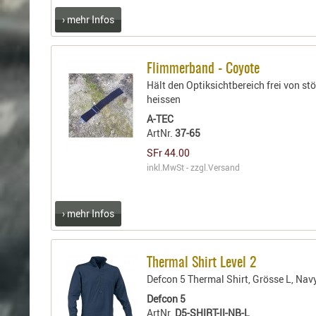
› mehr Infos
Flimmerband - Coyote
Hält den Optiksichtbereich frei von s
heissen
A-TEC
ArtNr.
37-65
SFr 44.00
inkl.MwSt - zzgl.
Versand
› mehr Infos
Thermal Shirt Level 2
Defcon 5 Thermal Shirt, Grösse L, Nav
Defcon 5
ArtNr.
D5-SHIRT-II-NB-L