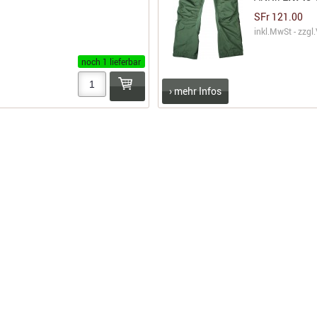
SFr 121.00
inkl.MwSt - zzgl.
noch 1 lieferbar
› mehr Infos