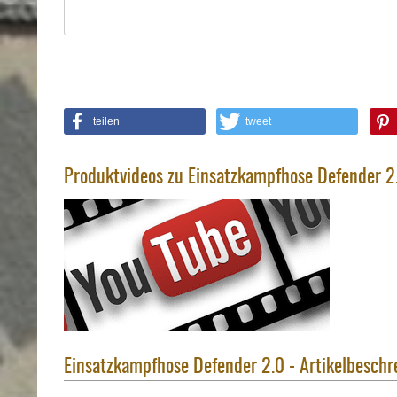
Holster
Sonstige
Magazinholster
-
double
Magazinholster
teilen
tweet
-
single
Produktvideos zu Einsatzkampfhose Defender 2
Holster-
Zubehör
Einsatzkampfhose Defender 2.0 - Artikelbeschr