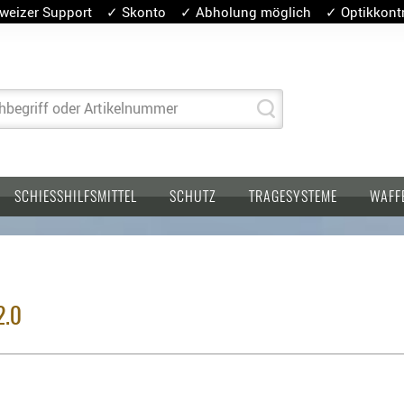
weizer Support ✓ Skonto ✓ Abholung möglich ✓ Optikkontro
hbegriff oder Artikelnummer
SCHIESSHILFSMITTEL
SCHUTZ
TRAGESYSTEME
WAFF
2.0