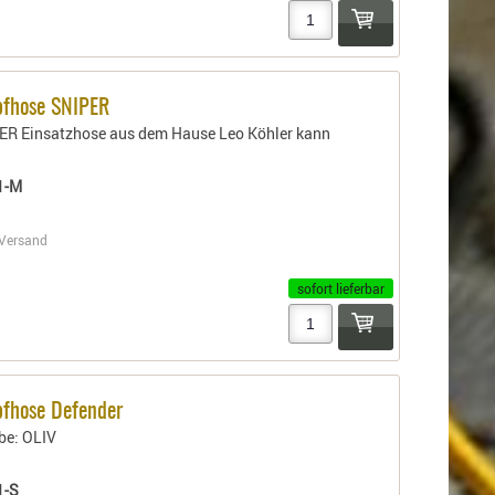
pfhose SNIPER
ER Einsatzhose aus dem Hause Leo Köhler kann
1-M
Versand
sofort lieferbar
fhose Defender
rbe: OLIV
1-S