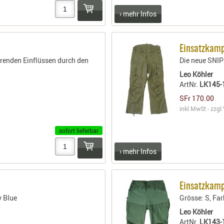
› mehr Infos
Einsatzkam
törenden Einflüssen durch den
Die neue SNIP
Leo Köhler
ArtNr.
LK145-
SFr 170.00
inkl.MwSt - zzgl.
sofort lieferbar
› mehr Infos
Einsatzkamp
y Blue
Grösse: S, Fa
Leo Köhler
ArtNr.
LK143-