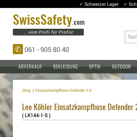
✓ Schweizer Lager ✓ Sch
Swiss
Safety
.com
...vom Profi für Profis!
Suc
✆
061 - 905 80 40
ABVERKAUF
BEKLEIDUNG
OPTIK
OUTDOOR
Shop
Einsatzkampfhose Defender 2.0
Einlagen,
Holster
Platten
Basen,
Kopfschutz
Leo Köhler Einsatzkampfhose Defender 
Grundplatten
Tragesysteme
Holster
( LK144-1-S )
für
1911er