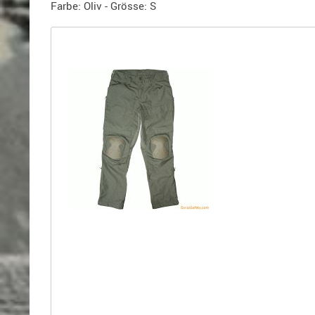
Holster
Farbe: Oliv - Grösse: S
für
Beretta
Holster
für
CZ
Holster
für
Glock
Holster
für
HK
Holster
für
SIG-
Sauer
Holster
für
Walther