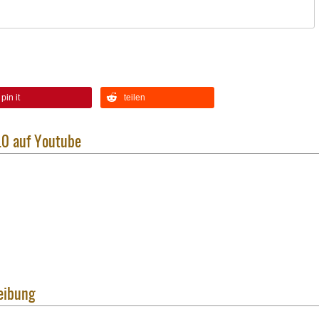
pin it
teilen
.0 auf Youtube
eibung