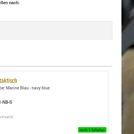
llen nach.
 taktisch
be: Marine Blau - navy blue
1-NB-S
Versand
noch 1 lieferbar