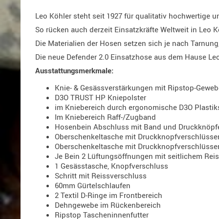
Leo Köhler steht seit 1927 für qualitativ hochwertige 
So rücken auch derzeit Einsatzkräfte Weltweit in Leo K
Die Materialien der Hosen setzen sich je nach Tarn
Die neue Defender 2.0 Einsatzhose aus dem Hause Leo
Ausstattungsmerkmale:
Knie- & Gesässverstärkungen mit Ripstop-Geweb
D3O TRUST HP Kniepolster
im Kniebereich durch ergonomische D3O Plastik
Im Kniebereich Raff-/Zugband
Hosenbein Abschluss mit Band und Druckknöpfen
Oberschenkeltasche mit Druckknopfverschlüssen
Oberschenkeltasche mit Druckknopfverschlüsse
Je Bein 2 Lüftungsöffnungen mit seitlichem Re
1 Gesässtasche, Knopfverschluss
Schritt mit Reissverschluss
60mm Gürtelschlaufen
2 Textil D-Ringe im Frontbereich
Dehngewebe im Rückenbereich
Ripstop Tascheninnenfutter