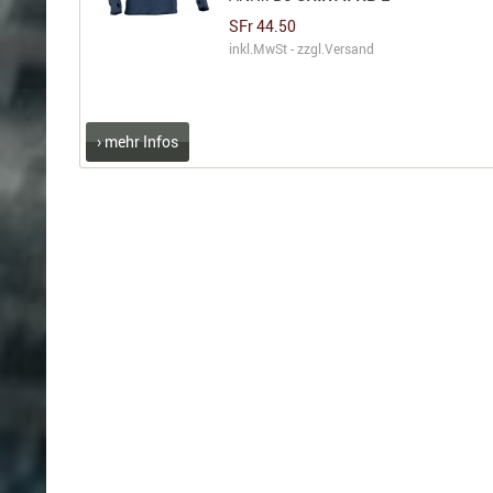
SFr 44.50
inkl.MwSt - zzgl.
Versand
› mehr Infos