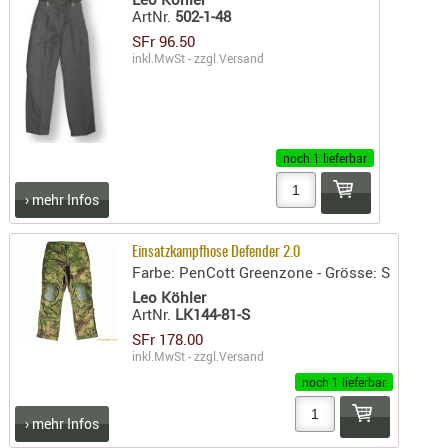
ArtNr.
502-1-48
AUFSÄTZE
SFr 96.50
UND
inkl.MwSt - zzgl.
Versand
BÜRSTEN
DIENSTLE
PATCHES
UND
noch 1 lieferbar
PELLETS
› mehr Infos
PUTZSCH
PUTZSTOC
Einsatzkampfhose Defender 2.0
FÜHRUNG
Farbe: PenCott Greenzone - Grösse: S
PUTZSTÖC
Leo Köhler
REINIGER
ArtNr.
LK144-81-S
SFr 178.00
REINIGUN
inkl.MwSt - zzgl.
Versand
SCHMIERM
noch 1 lieferbar
SONSTIGE
TESTMITTE
› mehr Infos
-