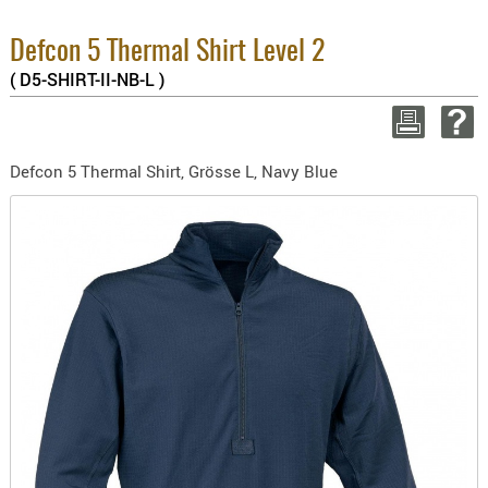
3.8% 
BEKLEIDU
2.6% 
ZUBEHÖR
Defcon 5 Thermal Shirt Level 2
Summ
zzgl
( D5-SHIRT-II-NB-L )
OPTIK
ENTFERNU
WEITER 
FERNGLÄS
Defcon 5 Thermal Shirt, Grösse L, Navy Blue
MAGNIFIE
MONOKUL
NACHTSIC
OPTIK-
ZUBEHÖR
ROTPUNK
SPEKTIVE
STATIVE
ZIELFERN
OUTDO