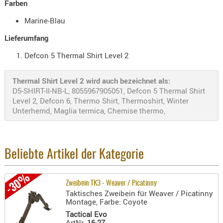
Farben
Holster
Beretta
Marine-Blau
Holster
Lieferumfang
CZ
Defcon 5 Thermal Shirt Level 2
Holster
Glock
Thermal Shirt Level 2 wird auch bezeichnet als:
D5-SHIRT-II-NB-L, 8055967905051, Defcon 5 Thermal Shirt
Holster
Level 2, Defcon 6, Thermo Shirt, Thermoshirt, Winter
HK
Unterhemd, Maglia termica, Chemise thermo,
Holster
SIG-Sa
Beliebte Artikel der Kategorie
Holster
Walthe
-30%
Zweibein TK3 - Weaver / Picatinny
Holster
Taktisches Zweibein für Weaver / Picatinny
Sonsti
Montage, Farbe: Coyote
Tactical Evo
Magazi
ArtNr.
16-27