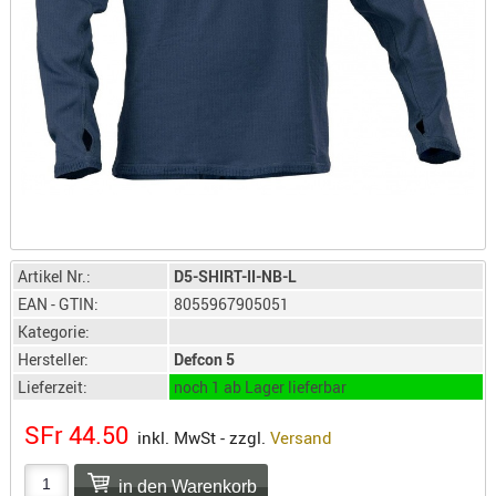
LICHTQUE
BIWAKMAT
LOCKMITT
MESSER
WÄRMEQU
SCHIES
AUFLAGE
BALLISTI
DREIBEIN
Artikel Nr.:
D5-SHIRT-II-NB-L
ELEKTRON
EAN - GTIN:
8055967905051
ENTFERNU
Kategorie:
LADEHILF
Hersteller:
Defcon 5
ORGANISA
Lieferzeit:
noch 1 ab Lager lieferbar
RIEMEN
SFr 44.50
inkl. MwSt - zzgl.
Versand
SCHIESSS
KLEIDUNG