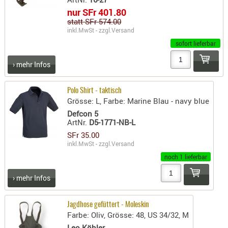
- doubl
nur SFr 401.80
statt SFr 574.00
Magazi
inkl.MwSt - zzgl.
Versand
- single
sofort lieferbar
Holster
› mehr Infos
Zubehö
HYDRATI
Polo Shirt - taktisch
KITS
Grösse: L, Farbe: Marine Blau - navy blue
Defcon 5
KOFFER
ArtNr.
D5-1771-NB-L
RUCKSÄC
SFr 35.00
RUCKSAC
inkl.MwSt - zzgl.
Versand
ERWEITER
noch 1 lieferbar
RÜST-
› mehr Infos
TASCHEN
TRAGE-,
PACKTAS
Jagdhose gefüttert - Moleskin
Farbe: Oliv, Grösse: 48, US 34/32, M
WAFFE
Leo Köhler