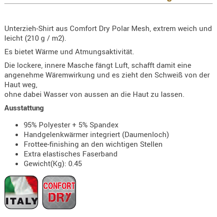
KNIESCHU
ERSTE
Unterzieh-Shirt aus Comfort Dry Polar Mesh, extrem weich und
HILFE
leicht (210 g / m2).
GEHÖRSC
Es bietet Wärme und Atmungsaktivität.
HANDSCH
Die lockere, innere Masche fängt Luft, schafft damit eine
angenehme Wäremwirkung und es zieht den Schweiß von der
KOPFSCH
Haut weg,
TARNUNG
ohne dabei Wasser von aussen an die Haut zu lassen.
Ausstattung
TRAGES
95% Polyester + 5% Spandex
GEWEHRT
Handgelenkwärmer integriert (Daumenloch)
HOLSTER
Frottee-finishing an den wichtigen Stellen
Holster
Extra elastisches Faserband
Gewicht(Kg): 0.45
Basen,
Grundp
Holster
1911er