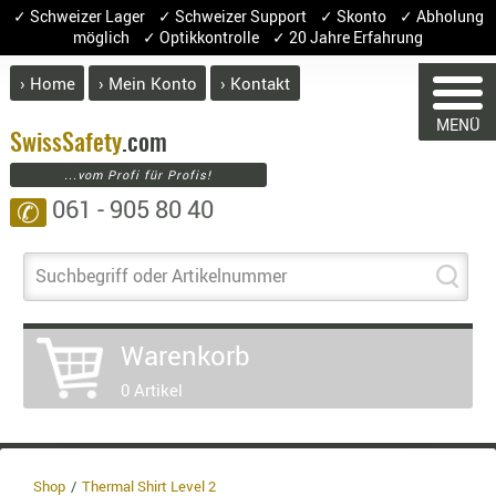
✓ Schweizer Lager ✓ Schweizer Support ✓ Skonto ✓ Abholung
möglich ✓ Optikkontrolle ✓ 20 Jahre Erfahrung
› Home
› Mein Konto
› Kontakt
ABVERK
MENÜ
BEKLEI
Swiss
Safety
.com
...vom Profi für Profis!
GÜRTEL
061 - 905 80 40
✆
HANDSCH
HOSEN
WARENKORB
JACKEN
Suchbegriff oder Artikelnummer
KOPFBED
OBERBEKL
Sie haben keine Artikel im Warenk
Warenkorb
PATCHES
Artikel
Menge
P
0 Artikel
RÜSTWEST
CARRIER
Ware
SOCKEN
Enth
8.1% 
UNTERWÄ
Shop
Thermal Shirt Level 2