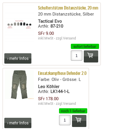
PRÜFMITT
Schulterstützen Distanzstücke, 20 mm
20 mm Distanzstücke, Silber
WERKZEU
Tactical Evo
WAFFE
ArtNr.
87-210
SFr 9.00
ABZÜGE
inkl.MwSt - zzgl.
Versand
BASEN -
sofort lieferbar
SONDERM
CHASSIS
› mehr Infos
-
SCHÄFTE
Einsatzkampfhose Defender 2.0
Farbe: Oliv - Grösse: L
CHASSIS-
Leo Köhler
ZUBEHÖR
ArtNr.
LK144-1-L
GRIFFE
SFr 178.00
LADEHEBE
inkl.MwSt - zzgl.
Versand
MAGAZIN
noch 1 lieferbar
MÜNDUNG
› mehr Infos
RAILS