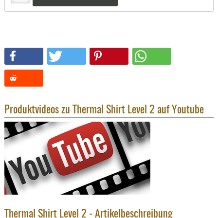
SONSTIGE
TAKTISCH
TOOLS
TARGETS,
ZIELE
SCHUTZ
BALLISTI
SCHUTZ
Produktvideos zu Thermal Shirt Level 2 auf Youtube
Einlage
Platten
Kopfsc
Trages
BRILLEN
EINSATZH
MATERIAL
Thermal Shirt Level 2 - Artikelbeschreibung
ELLENBOG