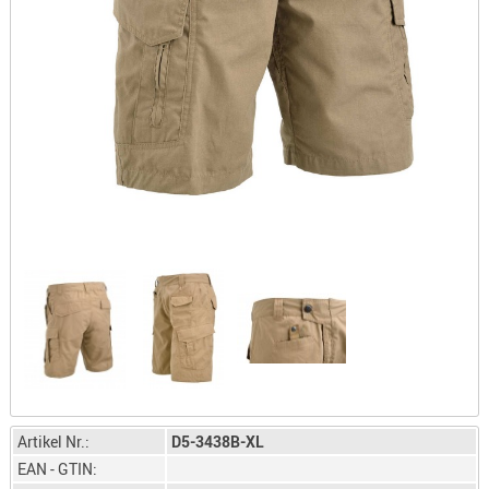
LICHTQUE
BIWAKMAT
LOCKMITT
MESSER
WÄRMEQU
SCHIES
AUFLAGE
BALLISTI
DREIBEIN
ELEKTRON
ENTFERNU
LADEHILF
ORGANISA
RIEMEN
SCHIESSS
Artikel Nr.:
D5-3438B-XL
KLEIDUNG
EAN - GTIN: