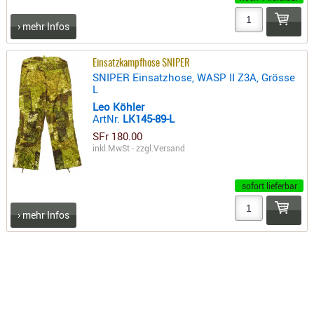
RIEMEN
› mehr Infos
SONSTIGE
SPUHR -
Einsatzkampfhose SNIPER
ERSATZTEI
SNIPER Einsatzhose, WASP II Z3A, Grösse
SPUHR -
L
ERWEITER
Leo Köhler
ArtNr.
LK145-89-L
VISIERE
SFr 180.00
ZF-
inkl.MwSt - zzgl.
Versand
MONTAGE
ZWEIBEIN
sofort lieferbar
WIEDER
› mehr Infos