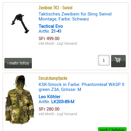
PRÜFMITT
Zweibein TK3 - Swivel
Taktisches Zweibein für Sling Swivel
WERKZEU
Montage, Farbe: Schwarz
WAFFE
Tactical Evo
ArtNr.
21-41
ABZÜGE
SFr 499.00
BASEN -
inkl.MwSt - zzgl.
Versand
SONDERM
CHASSIS
› mehr Infos
-
SCHÄFTE
Einsatzkampfjacke
CHASSIS-
KSK-Smock in Farbe: Phantomleaf WASP II
ZUBEHÖR
green Z3A, Grösse: M
GRIFFE
Leo Köhler
ArtNr.
LK203-89-M
LADEHEBE
SFr 280.00
MAGAZIN
inkl.MwSt - zzgl.
Versand
MÜNDUNG
RAILS
noch 1 lieferbar