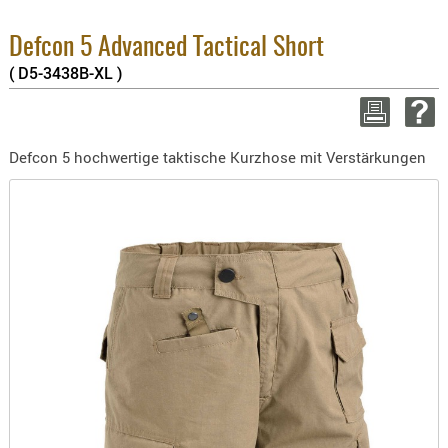
BEKLEIDU
3.8% :
ZUBEHÖR
2.6% :
Defcon 5 Advanced Tactical Short
Summe 
( D5-3438B-XL )
OPTIK
zzgl. V
ENTFERNU
WEITER EI
FERNGLÄS
Defcon 5 hochwertige taktische Kurzhose mit Verstärkungen
MAGNIFIE
MONOKUL
NACHTSIC
OPTIK-
ZUBEHÖR
ROTPUNK
SPEKTIVE
STATIVE
ZIELFERN
OUTDO