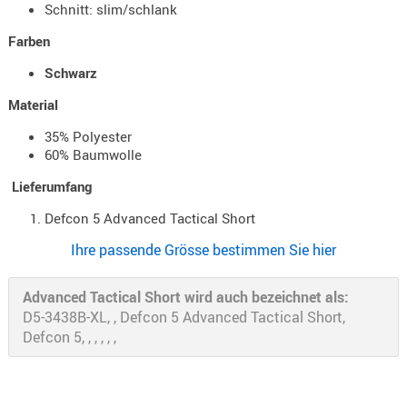
Schnitt: slim/schlank
Holster
Beretta
Farben
Holster
Schwarz
CZ
Material
Holster
35% Polyester
Glock
60% Baumwolle
Holster
Lieferumfang
HK
Defcon 5 Advanced Tactical Short
Holster
Ihre passende Grösse bestimmen Sie hier
SIG-Sa
Holster
Advanced Tactical Short wird auch bezeichnet als:
Walthe
D5-3438B-XL, , Defcon 5 Advanced Tactical Short,
Defcon 5, , , , , ,
Holster
Sonsti
Magazi