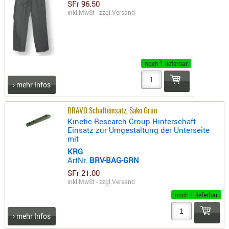
SFr 96.50
inkl.MwSt - zzgl.
Versand
AUFSÄTZE
UND
BÜRSTEN
DIENSTLE
noch 1 lieferbar
PATCHES
UND
› mehr Infos
PELLETS
PUTZSCH
BRAVO Schafteinsatz, Sako Grün
PUTZSTOC
Kinetic Research Group Hinterschaft
Einsatz zur Umgestaltung der Unterseite
FÜHRUNG
mit
PUTZSTÖC
KRG
ArtNr.
BRV-BAG-GRN
REINIGER
SFr 21.00
REINIGUN
inkl.MwSt - zzgl.
Versand
SCHMIERM
noch 1 lieferbar
SONSTIGE
TESTMITTE
› mehr Infos
-