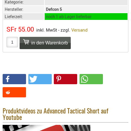
Kategorie:
SONSTIGE
Hersteller:
Defcon 5
TAKTISCH
Lieferzeit:
noch 1 ab Lager lieferbar
TOOLS
TARGETS,
SFr 55.00
inkl. MwSt - zzgl.
Versand
ZIELE
SCHUTZ
BALLISTI
SCHUTZ
Einlage
Platten
Kopfsc
Trages
BRILLEN
Produktvideos zu Advanced Tactical Short auf
EINSATZH
Youtube
MATERIAL
ELLENBOG