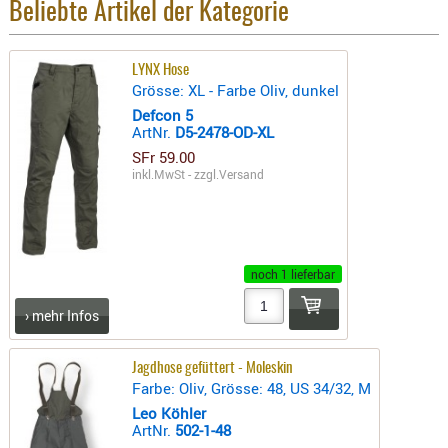
Beliebte Artikel der Kategorie
- doubl
Magazi
LYNX Hose
- single
Grösse: XL - Farbe Oliv, dunkel
Defcon 5
Holster
ArtNr.
D5-2478-OD-XL
Zubehö
SFr 59.00
HYDRATI
inkl.MwSt - zzgl.
Versand
KITS
KOFFER
RUCKSÄC
noch 1 lieferbar
RUCKSAC
ERWEITER
› mehr Infos
RÜST-
TASCHEN
Jagdhose gefüttert - Moleskin
TRAGE-,
Farbe: Oliv, Grösse: 48, US 34/32, M
PACKTAS
Leo Köhler
ArtNr.
502-1-48
WAFFE