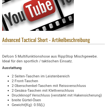
KNIESCHU
ERSTE
HILFE
GEHÖRSC
HANDSCH
KOPFSCH
Advanced Tactical Short - Artikelbeschreibung
TARNUNG
TRAGES
Defcon 5 Multifunktionshose aus RippStop Mischgewebe.
Ideal für den sportlich / taktischen Einsatz.
GEWEHRT
Ausstattung
HOLSTER
Holster
2 Seiten-Taschen im Leistenbereich
2 Front-Taschen
Basen,
2 Oberschenkel-Taschen mit Reissverschluss
Grundp
2 Gesäss-Taschen mit Klettverschluss
Druckknopf Verschluss (verstärkt mit Hakensicherung)
Holster
breite Gürtel-Ösen
1911er
Gewicht(Kg): 0.55(L)