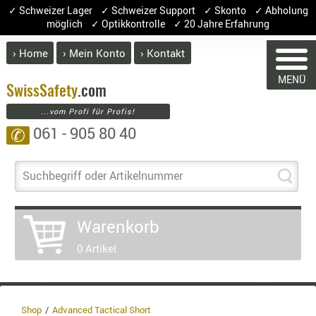
✓ Schweizer Lager ✓ Schweizer Support ✓ Skonto ✓ Abholung
möglich ✓ Optikkontrolle ✓ 20 Jahre Erfahrung
› Home
› Mein Konto
› Kontakt
ABVERK
MENÜ
BEKLEI
Swiss
Safety
.com
...vom Profi für Profis!
GÜRTEL
061 - 905 80 40
✆
HANDSCH
HOSEN
WARENKORB
JACKEN
Suchbegriff oder Artikelnummer
KOPFBED
OBERBEKL
Warenkorb
PATCHES
Sie haben keine Artikel im Warenkorb
0 Artikel
Artikel
Menge
Pre
RÜSTWEST
CARRIER
Warenw
SOCKEN
Enthalt
UNTERWÄ
Shop
Advanced Tactical Short
8.1% :