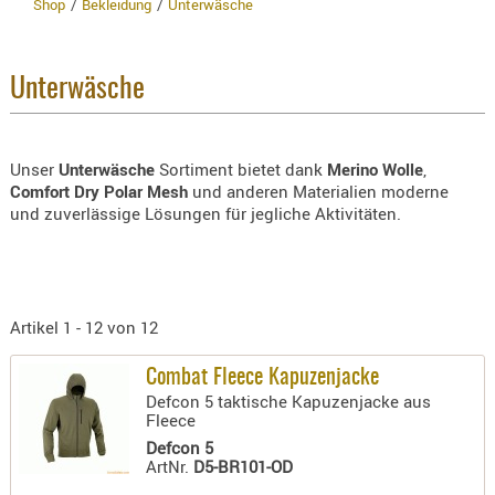
Shop
Bekleidung
Unterwäsche
BEKLEIDU
ZUBEHÖR
Hersteller
WEI
OPTIK
Unterwäsche
Bezeichnung
ENTFERNU
FERNGLÄS
Unser
Unterwäsche
Sortiment bietet dank
Merino Wolle
,
Artikelnr
MAGNIFIE
Comfort Dry Polar Mesh
und anderen Materialien moderne
MONOKUL
und zuverlässige Lösungen für jegliche Aktivitäten.
Neuheit
NACHTSIC
OPTIK-
ZUBEHÖR
Artikel 1 - 12 von 12
ROTPUNK
SPEKTIVE
Combat Fleece Kapuzenjacke
STATIVE
Defcon 5 taktische Kapuzenjacke aus
› NEUHEITEN
ZIELFERN
Fleece
Defcon 5
OUTDO
ArtNr.
D5-BR101-OD