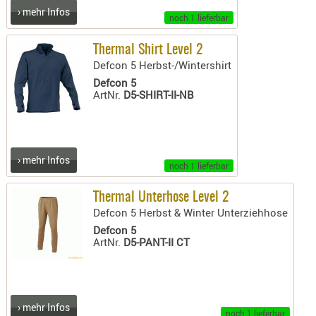
Holster
› mehr Infos
noch 1 lieferbar
Beretta
Thermal Shirt Level 2
Holster
Defcon 5 Herbst-/Wintershirt
CZ
Defcon 5
ArtNr.
D5-SHIRT-II-NB
Holster
Glock
Holster
HK
› mehr Infos
noch 1 lieferbar
Holster
Thermal Unterhose Level 2
SIG-Sa
Defcon 5 Herbst & Winter Unterziehhose
Holster
Defcon 5
Walthe
ArtNr.
D5-PANT-II CT
Holster
Sonsti
› mehr Infos
Magazi
noch 1 lieferbar