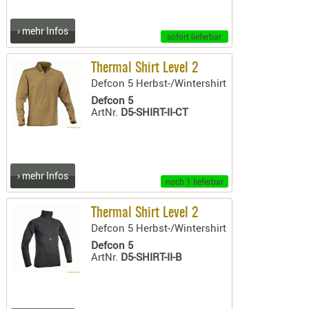
KNIESCHU
› mehr Infos
ERSTE
sofort lieferbar
HILFE
Thermal Shirt Level 2
GEHÖRSC
Defcon 5 Herbst-/Wintershirt
HANDSCH
Defcon 5
KOPFSCH
ArtNr.
D5-SHIRT-II-CT
TARNUNG
TRAGES
› mehr Infos
GEWEHRT
noch 1 lieferbar
HOLSTER
Thermal Shirt Level 2
Holster
Defcon 5 Herbst-/Wintershirt
Basen,
Defcon 5
Grundp
ArtNr.
D5-SHIRT-II-B
Holster
1911er