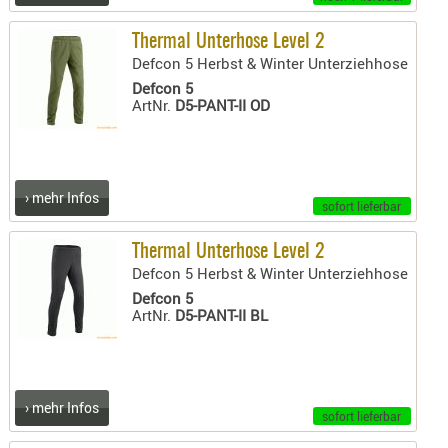
- doubl
Thermal Unterhose Level 2
Magazi
Defcon 5 Herbst & Winter Unterziehhose
- single
Defcon 5
ArtNr.
D5-PANT-II OD
Holster
Zubehö
HYDRATI
KITS
› mehr Infos
sofort lieferbar
KOFFER
RUCKSÄC
Thermal Unterhose Level 2
Defcon 5 Herbst & Winter Unterziehhose
RUCKSAC
Defcon 5
ERWEITER
ArtNr.
D5-PANT-II BL
RÜST-
TASCHEN
TRAGE-,
PACKTAS
› mehr Infos
sofort lieferbar
WAFFE