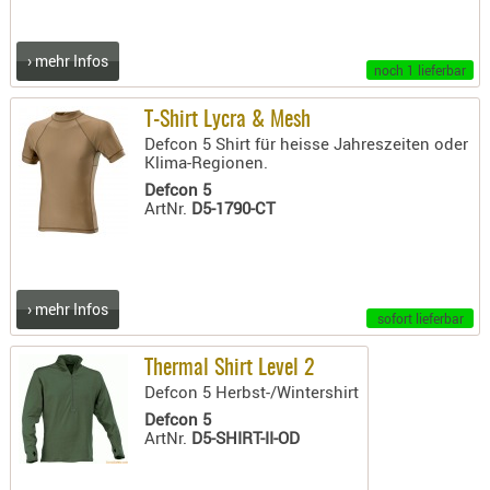
SONSTIGE
TAKTISCH
› mehr Infos
TOOLS
noch 1 lieferbar
TARGETS,
T-Shirt Lycra & Mesh
ZIELE
Defcon 5 Shirt für heisse Jahreszeiten oder
Klima-Regionen.
SCHUTZ
Defcon 5
BALLISTI
ArtNr.
D5-1790-CT
SCHUTZ
Einlage
Platten
› mehr Infos
sofort lieferbar
Kopfsc
Trages
Thermal Shirt Level 2
Defcon 5 Herbst-/Wintershirt
BRILLEN
Defcon 5
EINSATZH
ArtNr.
D5-SHIRT-II-OD
MATERIAL
ELLENBOG