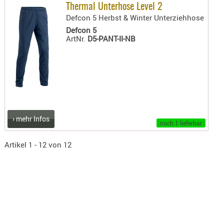
Thermal Unterhose Level 2
AUFSÄTZE
Defcon 5 Herbst & Winter Unterziehhose
UND
Defcon 5
ArtNr.
D5-PANT-II-NB
BÜRSTEN
DIENSTLE
PATCHES
UND
PELLETS
PUTZSCH
PUTZSTOC
› mehr Infos
noch 1 lieferbar
FÜHRUNG
PUTZSTÖC
Artikel 1 - 12 von 12
REINIGER
REINIGUN
SCHMIERM
SONSTIGE
TESTMITTE
-