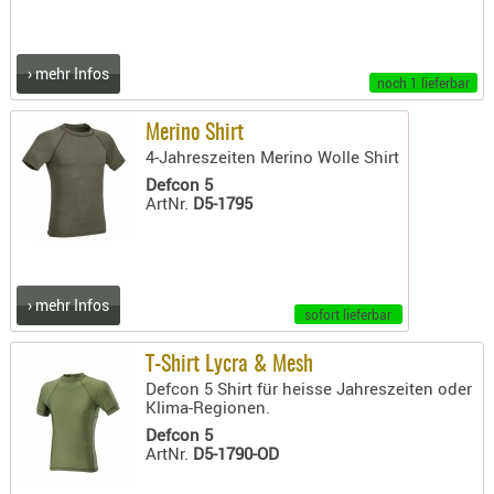
LICHTQUE
BIWAKMAT
LOCKMITT
› mehr Infos
noch 1 lieferbar
MESSER
WÄRMEQU
Merino Shirt
4-Jahreszeiten Merino Wolle Shirt
SCHIES
Defcon 5
ArtNr.
D5-1795
AUFLAGE
BALLISTI
DREIBEIN
ELEKTRON
› mehr Infos
sofort lieferbar
ENTFERNU
LADEHILF
T-Shirt Lycra & Mesh
ORGANISA
Defcon 5 Shirt für heisse Jahreszeiten oder
Klima-Regionen.
RIEMEN
Defcon 5
SCHIESSS
ArtNr.
D5-1790-OD
KLEIDUNG