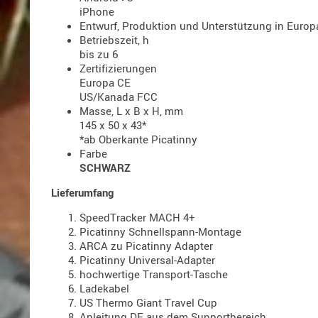
iPhone
Entwurf, Produktion und Unterstützung in Europ
Betriebszeit, h
bis zu 6
Zertifizierungen
Europa CE
US/Kanada FCC
Masse, L x B x H, mm
145 x 50 x 43*
*ab Oberkante Picatinny
Farbe
SCHWARZ
Lieferumfang
SpeedTracker MACH 4+
Picatinny Schnellspann-Montage
ARCA zu Picatinny Adapter
Picatinny Universal-Adapter
hochwertige Transport-Tasche
Ladekabel
US Thermo Giant Travel Cup
Anleitung DE aus dem Supportbereich