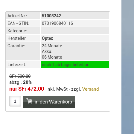
Artikel Nr.:
51003242
EAN - GTIN:
0731906840116
Kategorie:
Hersteller:
Optex
Garantie:
24 Monate
Akku:
06 Monate
Lieferzeit:
noch 1 ab Lager lieferbar
SFr 590.00
abzgl.
20%
nur SFr 472.00
inkl. MwSt - zzgl.
Versand