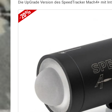
Holster
Die UpGrade Version des SpeedTracker Mach4+ mit Inte
für
-20%
Beretta
Holster
für
CZ
Holster
für
Glock
Holster
für
HK
Holster
für
SIG-
Sauer
Holster
für
Walther