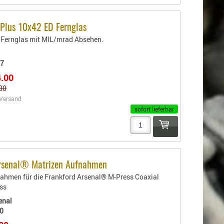
 Plus 10x42 ED Fernglas
 Fernglas mit MIL/mrad Absehen.
07
4.00
.00
Versand
sofort lieferbar
Arsenal® Matrizen Aufnahmen
ahmen für die Frankford Arsenal® M-Press Coaxial
ss
enal
0