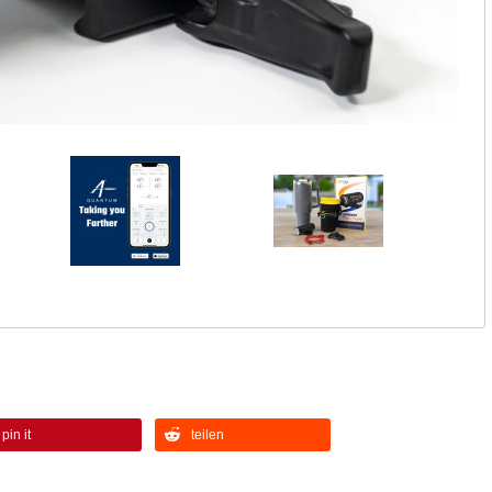
pin it
teilen