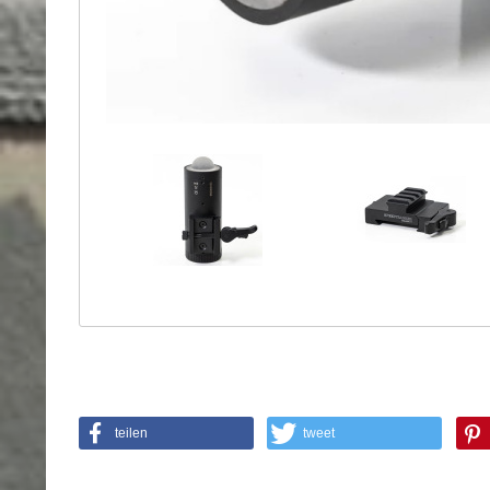
Holster
Sonstige
Magazinholster
-
double
Magazinholster
-
single
Holster-
Zubehör
teilen
tweet