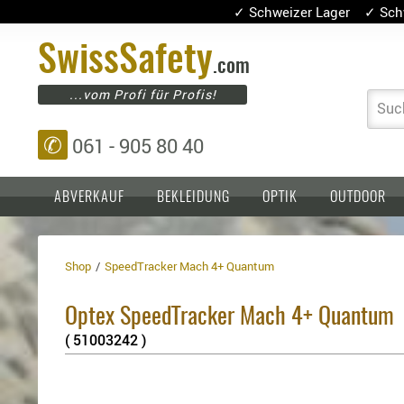
✓ Schweizer Lager ✓ Sch
Swiss
Safety
.com
...vom Profi für Profis!
Suc
✆
061 - 905 80 40
ABVERKAUF
BEKLEIDUNG
OPTIK
OUTDOOR
Shop
SpeedTracker Mach 4+ Quantum
Einlagen,
Holster
Platten
Basen,
Kopfschutz
Optex SpeedTracker Mach 4+ Quantum
Grundplatten
Tragesysteme
Holster
( 51003242 )
für
1911er