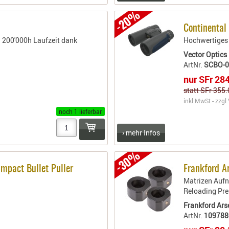
-20%
Continental
 200'000h Laufzeit dank
Hochwertiges
Vector Optics
ArtNr.
SCBO-
nur SFr 28
statt SFr 355
inkl.MwSt - zzgl.
noch 1 lieferbar
› mehr Infos
-30%
mpact Bullet Puller
Frankford 
Matrizen Aufn
Reloading Pre
Frankford Ars
ArtNr.
109788