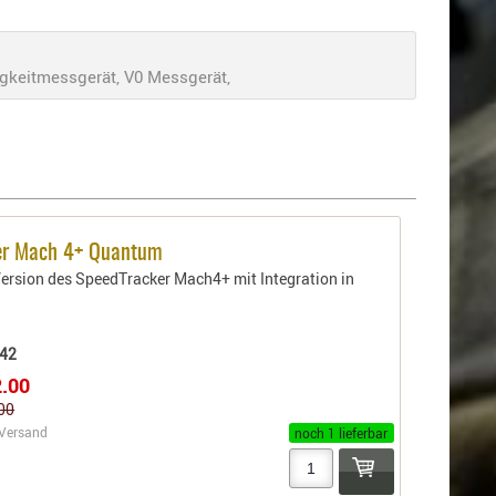
keitmessgerät, V0 Messgerät,
er Mach 4+ Quantum
ersion des SpeedTracker Mach4+ mit Integration in
42
2.00
.00
Versand
noch 1 lieferbar