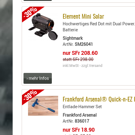
-30%
Element Mini Solar
Hochwertiges Red Dot mit Dual Power.
Batterie
Sightmark
ArtNr.
SM26041
nur SFr 208.60
statt SFr 298.00
inkl.MwSt - zzgl.
Versand
› mehr Infos
-30%
Frankford Arsenal® Quick-n-EZ I
Entlade-Hammer Set
Frankford Arsenal
ArtNr.
836017
nur SFr 18.90