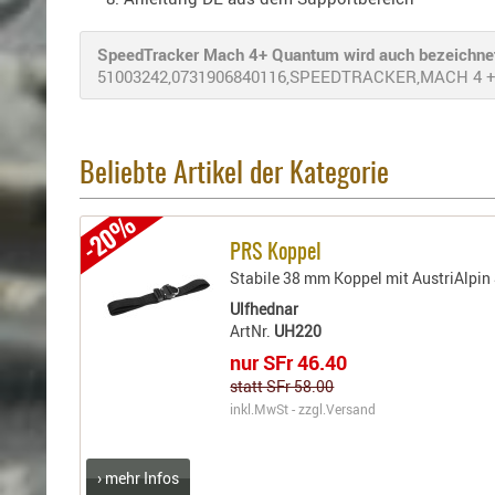
SpeedTracker Mach 4+ Quantum wird auch bezeichnet
51003242,0731906840116,SPEEDTRACKER,MACH 4 +,M
Beliebte Artikel der Kategorie
-20%
PRS Koppel
Stabile 38 mm Koppel mit AustriAlpin
Ulfhednar
ArtNr.
UH220
nur SFr 46.40
statt SFr 58.00
inkl.MwSt - zzgl.
Versand
› mehr Infos