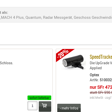
 als:
ACH 4 Plus, Quantum, Radar Messgerät, Geschoss Geschwindig
-20%
SpeedTrack
 Schloss.
Die UpGrade V
Applied
Optex
ArtNr.
510032
nur SFr 47
statt SFr 590
inkl.MwSt - zzgl.
sofort lieferbar
› mehr Infos