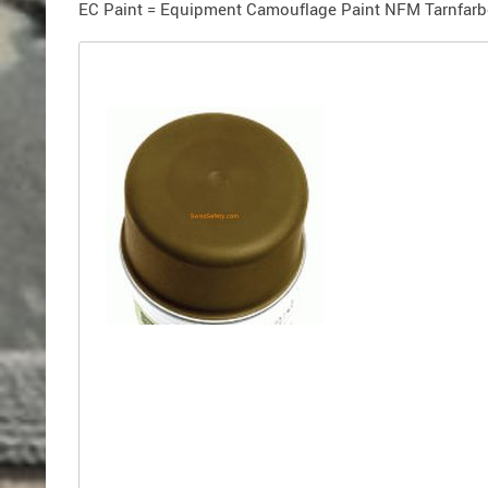
Holster
EC Paint = Equipment Camouflage Paint NFM Tarnfarbe 
für
Beretta
Holster
für
CZ
Holster
für
Glock
Holster
für
HK
Holster
für
SIG-
Sauer
Holster
für
Walther