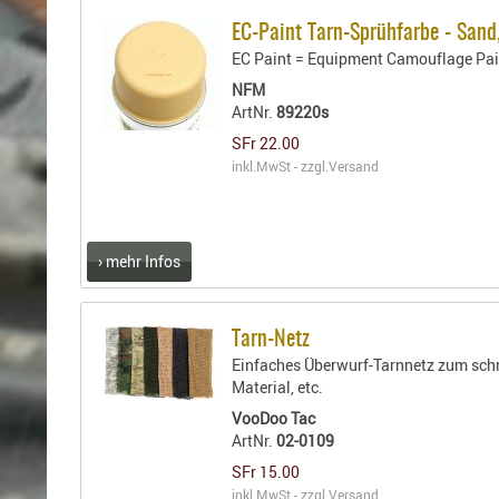
EC-Paint Tarn-Sprühfarbe - Sand
EC Paint = Equipment Camouflage Pai
NFM
ArtNr.
89220s
SFr 22.00
inkl.MwSt - zzgl.
Versand
› mehr Infos
Tarn-Netz
Einfaches Überwurf-Tarnnetz zum schn
Material, etc.
VooDoo Tac
ArtNr.
02-0109
SFr 15.00
inkl.MwSt - zzgl.
Versand