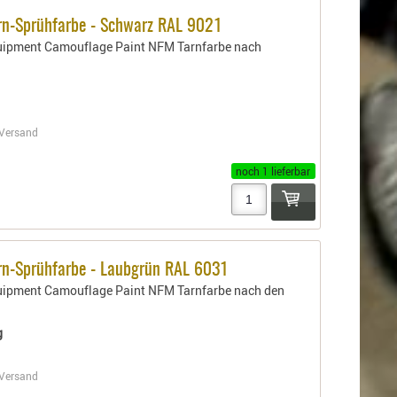
rn-Sprühfarbe - Schwarz RAL 9021
quipment Camouflage Paint NFM Tarnfarbe nach
Versand
noch 1 lieferbar
rn-Sprühfarbe - Laubgrün RAL 6031
quipment Camouflage Paint NFM Tarnfarbe nach den
g
Versand