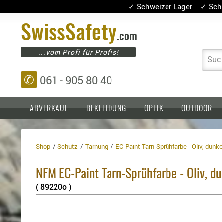
✓ Schweizer Lager ✓ Sch
Swiss
Safety
.com
...vom Profi für Profis!
Suc
✆
061 - 905 80 40
ABVERKAUF
BEKLEIDUNG
OPTIK
OUTDOOR
Shop
Schutz
Tarnung
EC-Paint Tarn-Sprühfarbe - Oliv, dunk
Einlagen,
Holster
Platten
Basen,
Kopfschutz
NFM EC-Paint Tarn-Sprühfarbe - Oliv, d
Grundplatten
Tragesysteme
Holster
( 89220o )
für
1911er