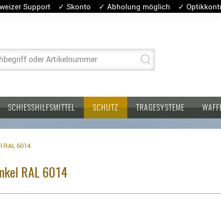
weizer Support ✓ Skonto ✓ Abholung möglich ✓ Optikkontro
hbegriff oder Artikelnummer
SCHIESSHILFSMITTEL
SCHUTZ
TRAGESYSTEME
WAFF
el RAL 6014
unkel RAL 6014