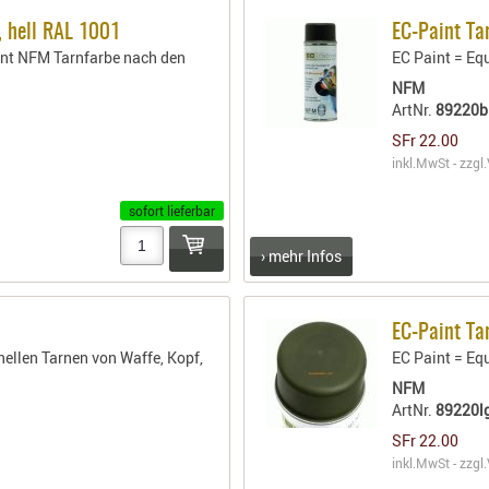
, hell RAL 1001
EC-Paint Ta
nt NFM Tarnfarbe nach den
EC Paint = E
NFM
ArtNr.
89220b
SFr 22.00
inkl.MwSt - zzgl.
sofort lieferbar
› mehr Infos
EC-Paint Ta
ellen Tarnen von Waffe, Kopf,
EC Paint = E
NFM
ArtNr.
89220l
SFr 22.00
inkl.MwSt - zzgl.