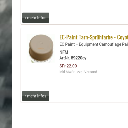
› mehr Infos
EC-Paint Tarn-Sprühfarbe - Coy
EC Paint = Equipment Camouflage Pai
NFM
ArtNr.
89220cy
SFr 22.00
inkl.MwSt - zzgl.
Versand
› mehr Infos