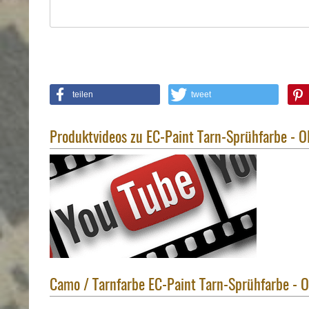
Holster
Sonstige
Magazinholster
-
double
Magazinholster
teilen
tweet
-
single
Produktvideos zu EC-Paint Tarn-Sprühfarbe - O
Holster-
Zubehör
Camo / Tarnfarbe EC-Paint Tarn-Sprühfarbe - O