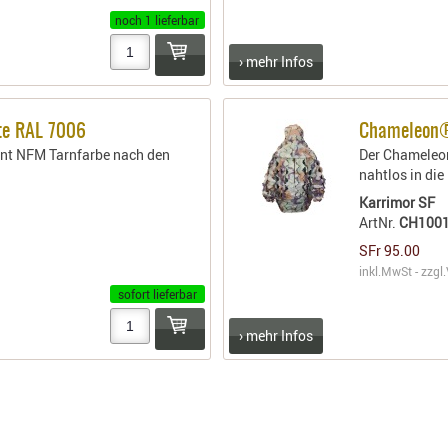
noch 1 lieferbar
› mehr Infos
ote RAL 7006
Chameleon®
nt NFM Tarnfarbe nach den
Der Chameleo
nahtlos in die
Karrimor SF
ArtNr.
CH1001
SFr 95.00
inkl.MwSt - zzgl.
sofort lieferbar
› mehr Infos