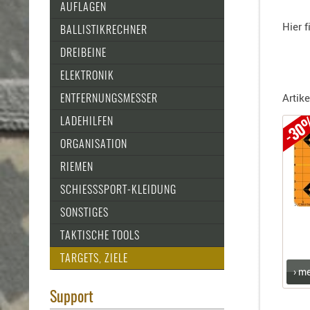
Holster
AUFLAGEN
für
Hier f
BALLISTIKRECHNER
Beretta
Holster
DREIBEINE
für
ELEKTRONIK
CZ
Artike
Holster
ENTFERNUNGSMESSER
für
-3
LADEHILFEN
Glock
ORGANISATION
Holster
für
RIEMEN
HK
SCHIESSSPORT-KLEIDUNG
Holster
SONSTIGES
für
SIG-
TAKTISCHE TOOLS
Sauer
TARGETS, ZIELE
Holster
› m
für
Support
Walther