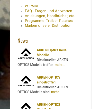
Holster
WT Wiki
Sonstige
FAQ - Fragen und Antworten
Magazinholster
Anleitungen, Handbücher, etc.
-
Programme, Treiber, Patches
double
Marken unserer Distribution
Magazinholster
-
News
single
Holster-
ARKEN Optics neue
Zubehör
Modelle
Die aktuellen ARKEN
OPTICS Modelle treffen
mehr...
ARKEN OPTICS
eingetroffen!
Die aktuellen ARKEN
OPTICS Modelle sind
mehr...
ARKEN OPTICS