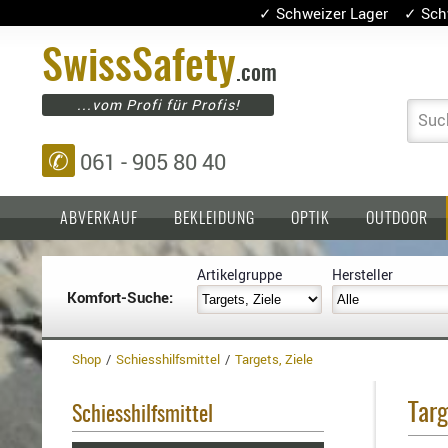
✓ Schweizer Lager ✓ Sch
Swiss
Safety
.com
...vom Profi für Profis!
Suc
✆
061 - 905 80 40
ABVERKAUF
BEKLEIDUNG
OPTIK
OUTDOOR
Artikelgruppe
Hersteller
Komfort-Suche:
Einlagen,
Holster
Platten
Basen,
Kopfschutz
Grundplatten
Shop
Schiesshilfsmittel
Targets, Ziele
Tragesysteme
Holster
für
Targ
Schiesshilfsmittel
1911er