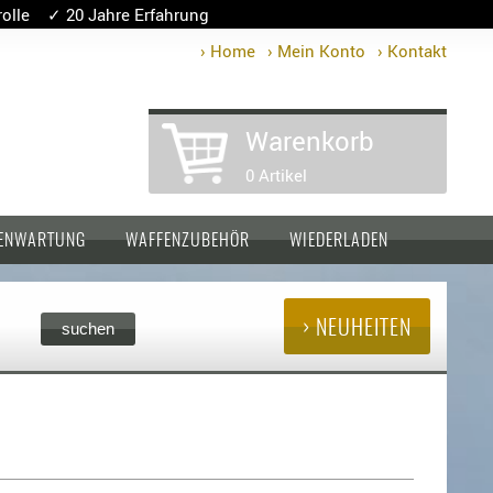
lle ✓ 20 Jahre Erfahrung
› Home
› Mein Konto
› Kontakt
Warenkorb
0 Artikel
ENWARTUNG
WAFFENZUBEHÖR
WIEDERLADEN
› NEUHEITEN