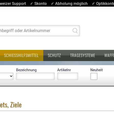
weizer Support ✓ Skonto ✓ Abholung möglich ✓ Optikkontro
hbegriff oder Artikelnummer
SCHIESSHILFSMITTEL
SCHUTZ
TRAGESYSTEME
WAFF
Bezeichnung
Artikelnr
Neuheit
ets, Ziele