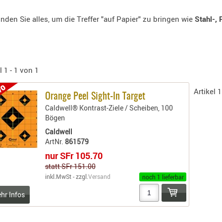
inden Sie alles, um die Treffer "auf Papier" zu bringen wie
Stahl-, 
l 1 - 1 von 1
0%
Artikel 1
Orange Peel Sight-In Target
Caldwell® Kontrast-Ziele / Scheiben, 100
Bögen
Caldwell
ArtNr.
861579
nur SFr 105.70
statt SFr 151.00
inkl.MwSt - zzgl.
Versand
noch 1 lieferbar
ehr Infos