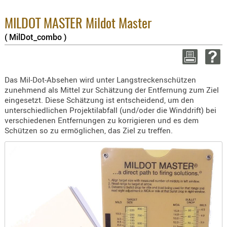
BEKLEIDU
Enthaltene Mw
ZUBEHÖR
8.1% :
MILDOT MASTER Mildot Master
3.8% :
( MilDot_combo )
OPTIK
2.6% :
Summe :
ENTFERNU
zzgl. Versand
FERNGLÄS
Das Mil-Dot-Absehen wird unter Langstreckenschützen
MAGNIFIE
WEITER EINKAUF
zunehmend als Mittel zur Schätzung der Entfernung zum Ziel
MONOKUL
eingesetzt. Diese Schätzung ist entscheidend, um den
unterschiedlichen Projektilabfall (und/oder die Winddrift) bei
NACHTSIC
Mi
verschiedenen Entfernungen zu korrigieren und es dem
OPTIK-
Schützen so zu ermöglichen, das Ziel zu treffen.
ZUBEHÖR
ROTPUNK
SPEKTIVE
STATIVE
ZIELFERN
OUTDO