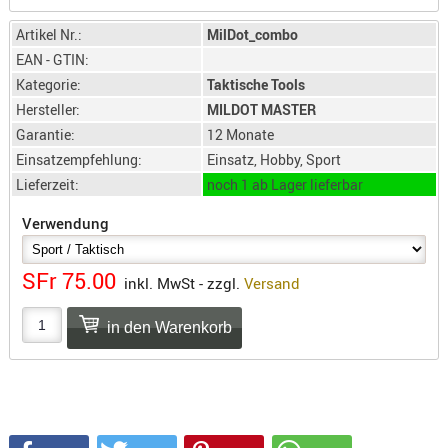
SONSTIGE
TAKTISCH
Artikel Nr.:
MilDot_combo
TOOLS
EAN - GTIN:
Kategorie:
Taktische Tools
TARGETS,
Hersteller:
MILDOT MASTER
ZIELE
Garantie:
12 Monate
SCHUTZ
Einsatzempfehlung:
Einsatz, Hobby, Sport
BALLISTI
Lieferzeit:
noch 1 ab Lager lieferbar
SCHUTZ
Verwendung
Einlage
Platten
SFr 75.00
inkl. MwSt - zzgl.
Versand
Kopfsc
Trages
BRILLEN
EINSATZH
MATERIAL
ELLENBOG