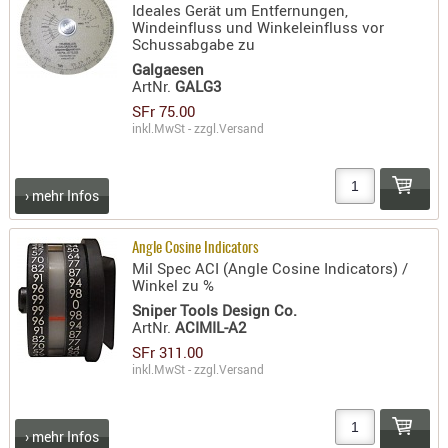
Ideales Gerät um Entfernungen,
Windeinfluss und Winkeleinfluss vor
Schussabgabe zu
Galgaesen
ArtNr.
GALG3
SFr 75.00
inkl.MwSt - zzgl.
Versand
› mehr Infos
Angle Cosine Indicators
Mil Spec ACI (Angle Cosine Indicators) /
Winkel zu %
Sniper Tools Design Co.
ArtNr.
ACIMIL-A2
SFr 311.00
inkl.MwSt - zzgl.
Versand
› mehr Infos