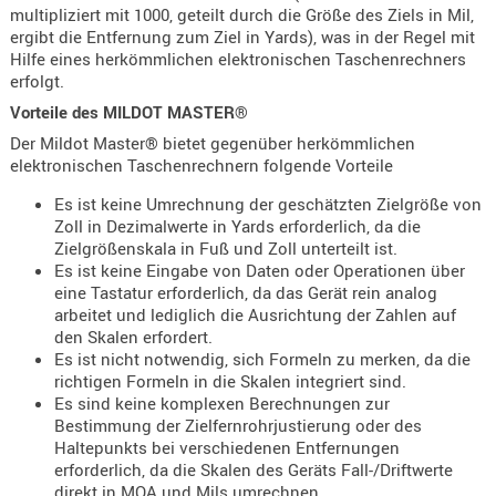
multipliziert mit 1000, geteilt durch die Größe des Ziels in Mil,
- doubl
ergibt die Entfernung zum Ziel in Yards), was in der Regel mit
Hilfe eines herkömmlichen elektronischen Taschenrechners
Magazi
erfolgt.
- single
Vorteile des MILDOT MASTER®
Holster
Der Mildot Master® bietet gegenüber herkömmlichen
Zubehö
elektronischen Taschenrechnern folgende Vorteile
HYDRATI
Es ist keine Umrechnung der geschätzten Zielgröße von
KITS
Zoll in Dezimalwerte in Yards erforderlich, da die
KOFFER
Zielgrößenskala in Fuß und Zoll unterteilt ist.
Es ist keine Eingabe von Daten oder Operationen über
RUCKSÄC
eine Tastatur erforderlich, da das Gerät rein analog
RUCKSAC
arbeitet und lediglich die Ausrichtung der Zahlen auf
ERWEITER
den Skalen erfordert.
Es ist nicht notwendig, sich Formeln zu merken, da die
RÜST-
richtigen Formeln in die Skalen integriert sind.
TASCHEN
Es sind keine komplexen Berechnungen zur
TRAGE-,
Bestimmung der Zielfernrohrjustierung oder des
Haltepunkts bei verschiedenen Entfernungen
PACKTAS
erforderlich, da die Skalen des Geräts Fall-/Driftwerte
WAFFE
direkt in MOA und Mils umrechnen.