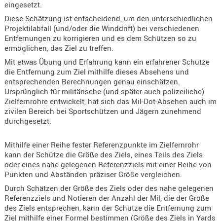
eingesetzt.
Holster
Diese Schätzung ist entscheidend, um den unterschiedlichen
Beretta
Projektilabfall (und/oder die Winddrift) bei verschiedenen
Holster
Entfernungen zu korrigieren und es dem Schützen so zu
ermöglichen, das Ziel zu treffen.
CZ
Mit etwas Übung und Erfahrung kann ein erfahrener Schütze
Holster
die Entfernung zum Ziel mithilfe dieses Absehens und
Glock
entsprechenden Berechnungen genau einschätzen.
Ursprünglich für militärische (und später auch polizeiliche)
Holster
Zielfernrohre entwickelt, hat sich das Mil-Dot-Absehen auch im
HK
zivilen Bereich bei Sportschützen und Jägern zunehmend
durchgesetzt.
Holster
SIG-Sa
Mithilfe einer Reihe fester Referenzpunkte im Zielfernrohr
kann der Schütze die Größe des Ziels, eines Teils des Ziels
Holster
oder eines nahe gelegenen Referenzziels mit einer Reihe von
Walthe
Punkten und Abständen präziser Größe vergleichen.
Holster
Durch Schätzen der Größe des Ziels oder des nahe gelegenen
Referenzziels und Notieren der Anzahl der Mil, die der Größe
Sonsti
des Ziels entsprechen, kann der Schütze die Entfernung zum
Ziel mithilfe einer Formel bestimmen (Größe des Ziels in Yards
Magazi