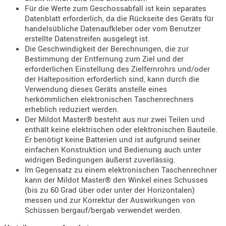
Für die Werte zum Geschossabfall ist kein separates
AUFSÄTZE
Datenblatt erforderlich, da die Rückseite des Geräts für
UND
handelsübliche Datenaufkleber oder vom Benutzer
erstellte Datenstreifen ausgelegt ist.
BÜRSTEN
Die Geschwindigkeit der Berechnungen, die zur
DIENSTLE
Bestimmung der Entfernung zum Ziel und der
PATCHES
erforderlichen Einstellung des Zielfernrohrs und/oder
der Halteposition erforderlich sind, kann durch die
UND
Verwendung dieses Geräts anstelle eines
PELLETS
herkömmlichen elektronischen Taschenrechners
PUTZSCH
erheblich reduziert werden.
PUTZSTOC
Der Mildot Master® besteht aus nur zwei Teilen und
enthält keine elektrischen oder elektronischen Bauteile.
FÜHRUNG
Er benötigt keine Batterien und ist aufgrund seiner
PUTZSTÖC
einfachen Konstruktion und Bedienung auch unter
REINIGER
widrigen Bedingungen äußerst zuverlässig.
Im Gegensatz zu einem elektronischen Taschenrechner
REINIGUN
kann der Mildot Master® den Winkel eines Schusses
SCHMIERM
(bis zu 60 Grad über oder unter der Horizontalen)
SONSTIGE
messen und zur Korrektur der Auswirkungen von
Schüssen bergauf/bergab verwendet werden.
TESTMITTE
-