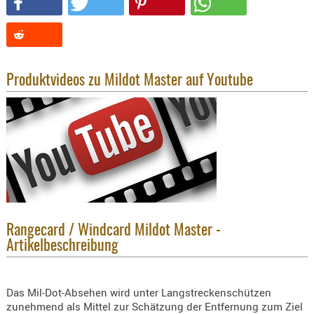
KNIESCHU
ERSTE
HILFE
GEHÖRSC
Produktvideos zu Mildot Master auf Youtube
HANDSCH
KOPFSCH
TARNUNG
TRAGES
GEWEHRT
HOLSTER
Holster
Rangecard / Windcard Mildot Master -
Basen,
Artikelbeschreibung
Grundp
Holster
Das Mil-Dot-Absehen wird unter Langstreckenschützen
1911er
zunehmend als Mittel zur Schätzung der Entfernung zum Ziel