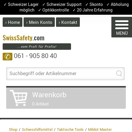
✓ Schweizer Lager ✓ Schweizer Support ✓ Skonto ✓ Abholung
möglich ✓ Optikkontrolle ✓ 20 Jahre Erfahrung
› Home
› Mein Konto
› Kontakt
ABVERK
MENÜ
BEKLEI
Swiss
Safety
.com
...vom Profi für Profis!
GÜRTEL
061 - 905 80 40
✆
HANDSCH
HOSEN
JACKEN
Suchbegriff oder Artikelnummer
KOPFBED
WARENKORB
OBERBEKL
Warenkorb
PATCHES
0 Artikel
RÜSTWEST
Sie haben keine Artikel im Warenkorb.
CARRIER
Artikel
Menge
Preis
SOCKEN
UNTERWÄ
Warenwert :
Shop
Schiesshilfsmittel
Taktische Tools
Mildot Master