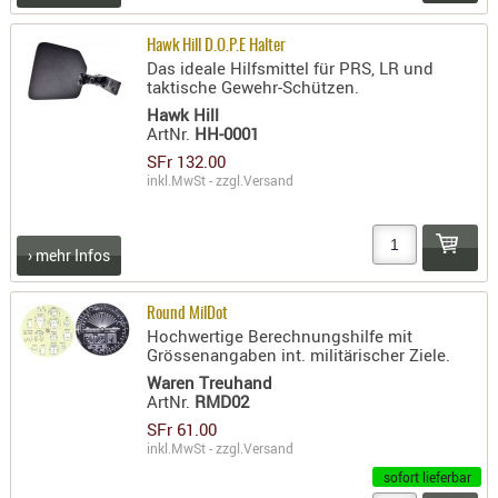
Hawk Hill D.O.P.E Halter
Das ideale Hilfsmittel für PRS, LR und
taktische Gewehr-Schützen.
Hawk Hill
ArtNr.
HH-0001
SFr 132.00
inkl.MwSt - zzgl.
Versand
› mehr Infos
Round MilDot
Hochwertige Berechnungshilfe mit
Grössenangaben int. militärischer Ziele.
Waren Treuhand
ArtNr.
RMD02
SFr 61.00
inkl.MwSt - zzgl.
Versand
sofort lieferbar