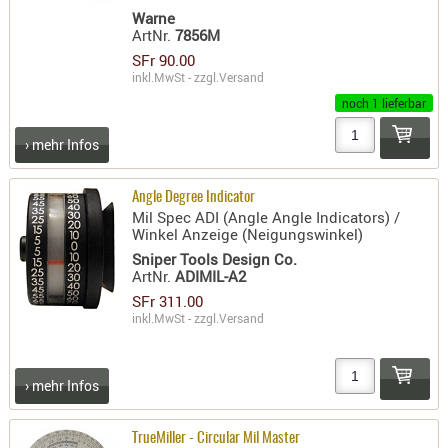
RIEMEN
Warne
ArtNr.
7856M
SONSTIGE
SFr 90.00
SPUHR -
inkl.MwSt - zzgl.
Versand
ERSATZTEI
noch 1 lieferbar
SPUHR -
› mehr Infos
ERWEITER
VISIERE
Angle Degree Indicator
ZF-
Mil Spec ADI (Angle Angle Indicators) /
MONTAGE
Winkel Anzeige (Neigungswinkel)
ZWEIBEIN
Sniper Tools Design Co.
ArtNr.
ADIMIL-A2
WIEDER
SFr 311.00
inkl.MwSt - zzgl.
Versand
› mehr Infos
TrueMiller - Circular Mil Master