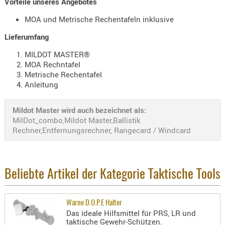
Vorteile unseres Angebotes
PRÜFMITT
MOA und Metrische Rechentafeln inklusive
WERKZEU
Lieferumfang
WAFFE
MILDOT MASTER®
ABZÜGE
MOA Rechntafel
Metrische Rechentafel
BASEN -
Anleitung
SONDERM
CHASSIS
Mildot Master wird auch bezeichnet als:
-
MilDot_combo,Mildot Master,Ballistik
SCHÄFTE
Rechner,Entfernungsrechner, Rangecard / Windcard
CHASSIS-
ZUBEHÖR
GRIFFE
Beliebte Artikel der Kategorie Taktische Tools
LADEHEBE
MAGAZIN
Warne D.O.P.E Halter
MÜNDUNG
Das ideale Hilfsmittel für PRS, LR und
RAILS
taktische Gewehr-Schützen.