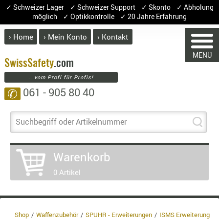
✓ Schweizer Lager ✓ Schweizer Support ✓ Skonto ✓ Abholung
möglich ✓ Optikkontrolle ✓ 20 Jahre Erfahrung
› Home
› Mein Konto
› Kontakt
ABVERK
MENÜ
BEKLEI
Swiss
Safety
.com
...vom Profi für Profis!
GÜRTEL
061 - 905 80 40
✆
HANDSCH
WARENKORB
HOSEN
JACKEN
Suchbegriff oder Artikelnummer
KOPFBED
OBERBEKL
Sie haben keine Artikel im Waren
Warenkorb
PATCHES
Artikel
Menge
0 Artikel
RÜSTWEST
War
CARRIER
Ent
SOCKEN
8.1
UNTERWÄ
Shop
Waffenzubehör
SPUHR - Erweiterungen
ISMS Erweiterung
3.8