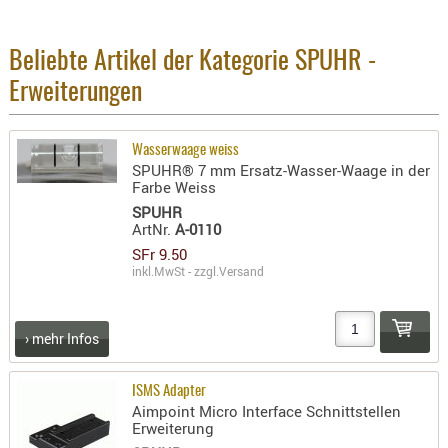
Holster
Beretta
Beliebte Artikel der Kategorie SPUHR -
Holster
Erweiterungen
CZ
Holster
Wasserwaage weiss
Glock
SPUHR® 7 mm Ersatz-Wasser-Waage in der
Farbe Weiss
Holster
SPUHR
HK
ArtNr.
A-0110
SFr 9.50
Holster
inkl.MwSt - zzgl.
Versand
SIG-Sa
Holster
› mehr Infos
Walthe
Holster
ISMS Adapter
Sonsti
Aimpoint Micro Interface Schnittstellen
Erweiterung
Magazi