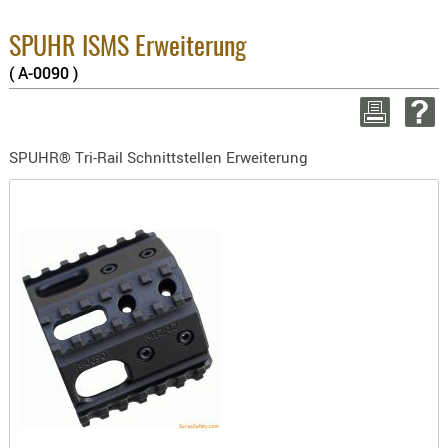
BEKLEIDU
2.6
ZUBEHÖR
Sum
SPUHR ISMS Erweiterung
zzg
( A-0090 )
OPTIK
WEITER
ENTFERNU
FERNGLÄS
SPUHR® Tri-Rail Schnittstellen Erweiterung
MAGNIFIE
MONOKUL
NACHTSIC
OPTIK-
ZUBEHÖR
ROTPUNK
SPEKTIVE
STATIVE
ZIELFERN
OUTDO