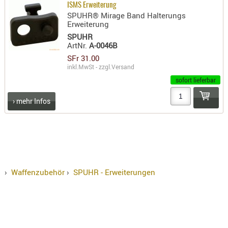
ISMS Erweiterung
PRÜFMITT
SPUHR® Mirage Band Halterungs
Erweiterung
WERKZEU
SPUHR
WAFFE
ArtNr.
A-0046B
SFr 31.00
ABZÜGE
inkl.MwSt - zzgl.
Versand
BASEN -
sofort lieferbar
SONDERM
› mehr Infos
CHASSIS
-
SCHÄFTE
CHASSIS-
ZUBEHÖR
GRIFFE
›
Waffenzubehör
›
SPUHR - Erweiterungen
LADEHEBE
MAGAZIN
MÜNDUNG
RAILS