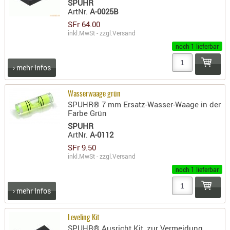
SPUHR
- doubl
ArtNr.
A-0025B
SFr 64.00
Magazi
inkl.MwSt - zzgl.
Versand
- single
noch 1 lieferbar
Holster
› mehr Infos
Zubehö
HYDRATI
Wasserwaage grün
KITS
SPUHR® 7 mm Ersatz-Wasser-Waage in der
Farbe Grün
KOFFER
SPUHR
RUCKSÄC
ArtNr.
A-0112
RUCKSAC
SFr 9.50
ERWEITER
inkl.MwSt - zzgl.
Versand
RÜST-
noch 1 lieferbar
TASCHEN
› mehr Infos
TRAGE-,
PACKTAS
Leveling Kit
WAFFE
SPUHR® Ausricht Kit, zur Vermeidung