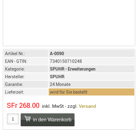
LICHTQUE
BIWAKMAT
LOCKMITT
MESSER
WÄRMEQU
SCHIES
Artikel Nr.:
A-0090
AUFLAGE
EAN - GTIN:
7340150710248
BALLISTI
Kategorie:
SPUHR - Erweiterungen
DREIBEIN
Hersteller:
SPUHR
ELEKTRON
Garantie:
24 Monate
ENTFERNU
Lieferzeit:
wird für Sie bestellt
LADEHILF
SFr 268.00
inkl. MwSt - zzgl.
Versand
ORGANISA
RIEMEN
SCHIESSS
KLEIDUNG