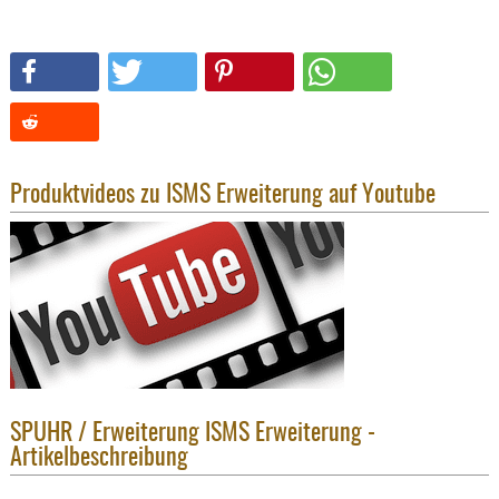
SONSTIGE
TAKTISCH
TOOLS
TARGETS,
ZIELE
SCHUTZ
Produktvideos zu ISMS Erweiterung auf Youtube
BALLISTI
SCHUTZ
Einlage
Platten
Kopfsc
Trages
BRILLEN
SPUHR / Erweiterung ISMS Erweiterung -
EINSATZH
Artikelbeschreibung
MATERIAL
ELLENBOG