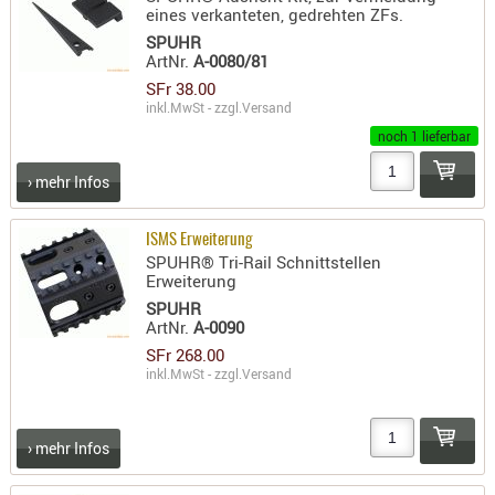
eines verkanteten, gedrehten ZFs.
AUFSÄTZE
SPUHR
UND
ArtNr.
A-0080/81
BÜRSTEN
SFr 38.00
inkl.MwSt - zzgl.
Versand
DIENSTLE
noch 1 lieferbar
PATCHES
UND
› mehr Infos
PELLETS
PUTZSCH
ISMS Erweiterung
PUTZSTOC
SPUHR® Tri-Rail Schnittstellen
Erweiterung
FÜHRUNG
SPUHR
PUTZSTÖC
ArtNr.
A-0090
REINIGER
SFr 268.00
inkl.MwSt - zzgl.
Versand
REINIGUN
SCHMIERM
SONSTIGE
› mehr Infos
TESTMITTE
-