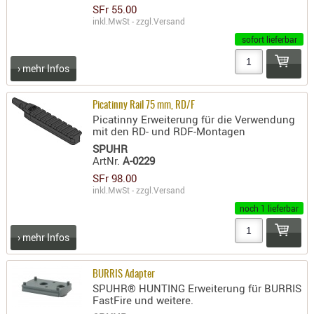
SFr 55.00
AUFSÄTZE
inkl.MwSt - zzgl.
Versand
UND
sofort lieferbar
BÜRSTEN
› mehr Infos
DIENSTLE
PATCHES
Picatinny Rail 75 mm, RD/F
UND
Picatinny Erweiterung für die Verwendung
PELLETS
mit den RD- und RDF-Montagen
PUTZSCH
SPUHR
ArtNr.
A-0229
PUTZSTOC
SFr 98.00
FÜHRUNG
inkl.MwSt - zzgl.
Versand
PUTZSTÖC
noch 1 lieferbar
REINIGER
› mehr Infos
REINIGUN
SCHMIERM
BURRIS Adapter
SONSTIGE
SPUHR® HUNTING Erweiterung für BURRIS
TESTMITTE
FastFire und weitere.
-