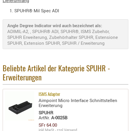
Lieferumfang
Holster
SPUHR® Mil Spec ADI
Beretta
Holster
Angle Degree Indicator wird auch bezeichnet als:
CZ
ADIMIL-A2, , SPUHR® ADI, SPUHR®, ISMS Zubehör,
SPUHR Erweiterung, Zubehörhalter SPUHR, Estensione
Holster
SPUHR, Extension SPUHR, SPUHR / Erweiterung
Glock
Holster
HK
Beliebte Artikel der Kategorie SPUHR -
Holster
Erweiterungen
SIG-Sa
Holster
ISMS Adapter
Aimpoint Micro Interface Schnittstellen
Walthe
Erweiterung
Holster
SPUHR
ArtNr.
A-0025B
Sonsti
SFr 64.00
Magazi
inkl.MwSt - zzgl.
Versand