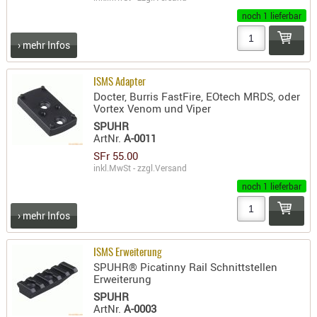
- doubl
noch 1 lieferbar
Magazi
› mehr Infos
- single
Holster
ISMS Adapter
Docter, Burris FastFire, EOtech MRDS, oder
Zubehö
Vortex Venom und Viper
HYDRATI
SPUHR
ArtNr.
A-0011
KITS
SFr 55.00
KOFFER
inkl.MwSt - zzgl.
Versand
RUCKSÄC
noch 1 lieferbar
RUCKSAC
ERWEITER
› mehr Infos
RÜST-
TASCHEN
ISMS Erweiterung
SPUHR® Picatinny Rail Schnittstellen
TRAGE-,
Erweiterung
PACKTAS
SPUHR
ArtNr.
A-0003
WAFFE