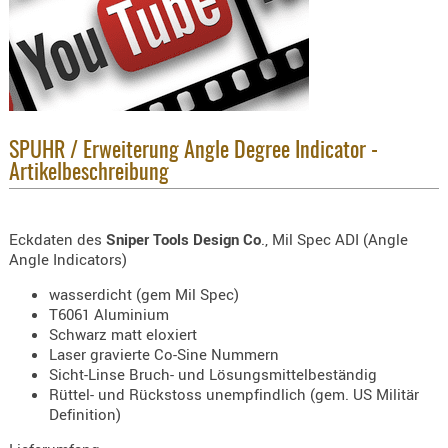
KNIESCHU
ERSTE
HILFE
GEHÖRSC
HANDSCH
SPUHR / Erweiterung Angle Degree Indicator -
KOPFSCH
Artikelbeschreibung
TARNUNG
TRAGES
Eckdaten des
Sniper Tools Design Co
., Mil Spec ADI (Angle
GEWEHRT
Angle Indicators)
HOLSTER
wasserdicht (gem Mil Spec)
T6061 Aluminium
Holster
Schwarz matt eloxiert
Basen,
Laser gravierte Co-Sine Nummern
Grundp
Sicht-Linse Bruch- und Lösungsmittelbeständig
Rüttel- und Rückstoss unempfindlich (gem. US Militär
Holster
Definition)
1911er