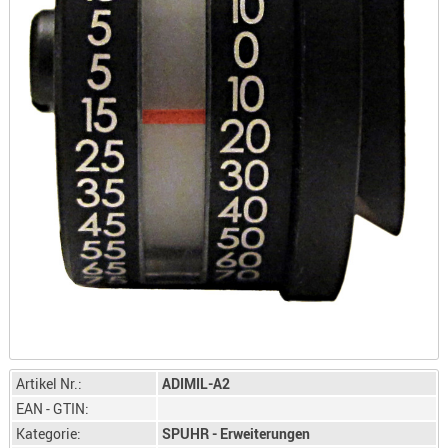
LICHTQUE
BIWAKMAT
LOCKMITT
MESSER
WÄRMEQU
SCHIES
AUFLAGE
BALLISTI
DREIBEIN
ELEKTRON
ENTFERNU
LADEHILF
ORGANISA
RIEMEN
Artikel Nr.:
ADIMIL-A2
SCHIESSS
EAN - GTIN:
KLEIDUNG
Kategorie:
SPUHR - Erweiterungen