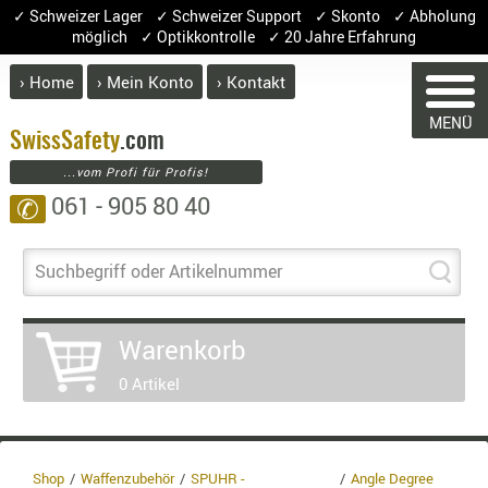
✓ Schweizer Lager ✓ Schweizer Support ✓ Skonto ✓ Abholung
möglich ✓ Optikkontrolle ✓ 20 Jahre Erfahrung
› Home
› Mein Konto
› Kontakt
ABVERK
MENÜ
BEKLEI
Swiss
Safety
.com
...vom Profi für Profis!
GÜRTEL
061 - 905 80 40
✆
HANDSCH
HOSEN
WARENKORB
JACKEN
Suchbegriff oder Artikelnummer
KOPFBED
OBERBEKL
Sie haben keine Artikel im Warenk
Warenkorb
PATCHES
Artikel
Menge
0 Artikel
RÜSTWEST
CARRIER
Ware
SOCKEN
Enth
8.1% 
UNTERWÄ
Shop
Waffenzubehör
SPUHR -
Angle Degree