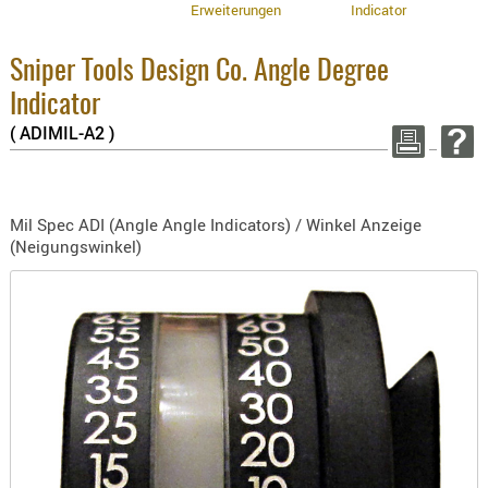
3.8% 
Erweiterungen
Indicator
BEKLEIDU
2.6% 
ZUBEHÖR
Summ
Sniper Tools Design Co. Angle Degree
zzgl
OPTIK
Indicator
ENTFERNU
WEITER 
( ADIMIL-A2 )
FERNGLÄS
MAGNIFIE
MONOKUL
Mil Spec ADI (Angle Angle Indicators) / Winkel Anzeige
NACHTSIC
(Neigungswinkel)
OPTIK-
ZUBEHÖR
ROTPUNK
SPEKTIVE
STATIVE
ZIELFERN
OUTDO