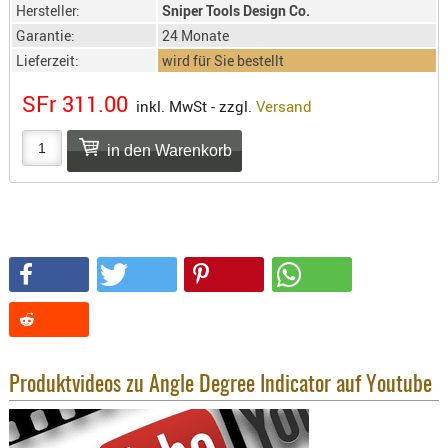
SONSTIGE
Hersteller:
Sniper Tools Design Co.
TAKTISCH
Garantie:
24 Monate
TOOLS
Lieferzeit:
wird für Sie bestellt
TARGETS,
SFr 311.00
inkl. MwSt - zzgl.
Versand
ZIELE
SCHUTZ
BALLISTI
SCHUTZ
Einlage
Platten
Kopfsc
Trages
BRILLEN
Produktvideos zu Angle Degree Indicator auf Youtube
EINSATZH
MATERIAL
ELLENBOG