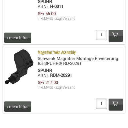
SPUHR
ArtNr.
H-0011
PRÜFMITT
SFr 55.00
WERKZEU
inkl.MwSt - zzgl.
Versand
WAFFE
ABZÜGE
› mehr Infos
BASEN -
SONDERM
Magnifier Yoke Assembly
CHASSIS
Schwenk Magnifier Montage Erweiterung
für SPUHR® RD-20291
-
SPUHR
SCHÄFTE
ArtNr.
RDM-20291
CHASSIS-
SFr 217.00
ZUBEHÖR
inkl.MwSt - zzgl.
Versand
GRIFFE
LADEHEBE
› mehr Infos
MAGAZIN
MÜNDUNG
RAILS