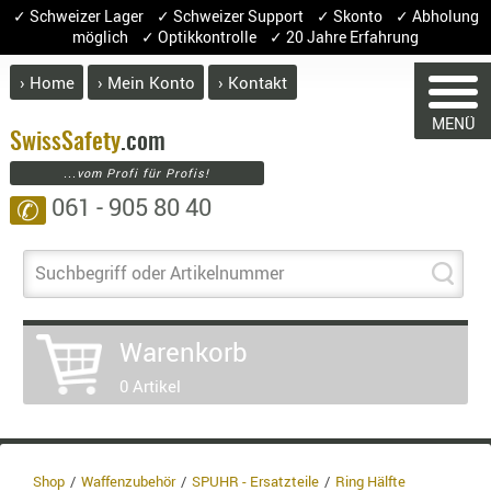
✓ Schweizer Lager ✓ Schweizer Support ✓ Skonto ✓ Abholung
möglich ✓ Optikkontrolle ✓ 20 Jahre Erfahrung
› Home
› Mein Konto
› Kontakt
ABVERK
MENÜ
BEKLEI
Swiss
Safety
.com
...vom Profi für Profis!
GÜRTEL
061 - 905 80 40
✆
HANDSCH
WARENKORB
HOSEN
JACKEN
Suchbegriff oder Artikelnummer
KOPFBED
Sie haben keine Artikel im Ware
OBERBEKL
Warenkorb
Artikel
Menge
PATCHES
0 Artikel
RÜSTWEST
Wa
CARRIER
En
SOCKEN
8.
UNTERWÄ
3.
Shop
Waffenzubehör
SPUHR - Ersatzteile
Ring Hälfte