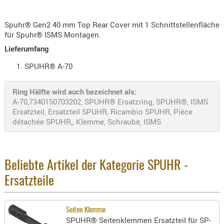
KNIESCHU
Spuhr® Gen2 40 mm Top Rear Cover mit 1 Schnittstellenfläche
ERSTE
für Spuhr® ISMS Montagen.
HILFE
Lieferumfang
GEHÖRSC
HANDSCH
SPUHR® A-70
KOPFSCH
Ring Hälfte wird auch bezeichnet als:
TARNUNG
A-70,7340150703202, SPUHR® Ersatzring, SPUHR®, ISMS
TRAGES
Ersatzteil, Ersatzteil SPUHR, Ricambio SPUHR, Pièce
détachée SPUHR,, Klemme, Schraube, ISMS
GEWEHRT
HOLSTER
Holster
Beliebte Artikel der Kategorie SPUHR -
Basen,
Ersatzteile
Grundp
Holster
Seiten Klemme
1911er
SPUHR® Seitenklemmen Ersatzteil für SP-