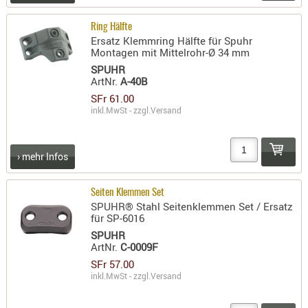
AUFSÄTZE
Ring Hälfte
UND
Ersatz Klemmring Hälfte für Spuhr
Montagen mit Mittelrohr-Ø 34 mm
BÜRSTEN
SPUHR
DIENSTLE
ArtNr.
A-40B
PATCHES
SFr 61.00
UND
inkl.MwSt - zzgl.
Versand
PELLETS
PUTZSCH
› mehr Infos
PUTZSTOC
FÜHRUNG
Seiten Klemmen Set
PUTZSTÖC
SPUHR® Stahl Seitenklemmen Set / Ersatz
REINIGER
für SP-6016
REINIGUN
SPUHR
ArtNr.
C-0009F
SCHMIERM
SFr 57.00
SONSTIGE
inkl.MwSt - zzgl.
Versand
TESTMITTE
-