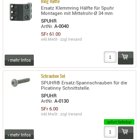
Ring Hälfte
- doubl
Ersatz Klemmring Hälfte für Spuhr
Montagen mit Mittelrohr-Ø 34 mm
Magazi
SPUHR
- single
ArtNr.
A-0040
SFr 61.00
Holster
inkl.MwSt - zzgl.
Versand
Zubehö
HYDRATI
› mehr Infos
KITS
KOFFER
Schrauben Set
RUCKSÄC
SPUHR® Ersatz-Spannschrauben für die
RUCKSAC
Picatinny Schnittstelle.
ERWEITER
SPUHR
ArtNr.
A-0130
RÜST-
SFr 6.00
TASCHEN
inkl.MwSt - zzgl.
Versand
TRAGE-,
sofort lieferbar
PACKTAS
› mehr Infos
WAFFE