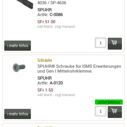
4036 / SP-4636
Holster
SPUHR
Beretta
ArtNr.
C-0086
Holster
SFr 51.00
inkl.MwSt - zzgl.
Versand
CZ
Holster
Glock
› mehr Infos
Holster
Schraube
HK
SPUHR® Schraube für ISMS Erweiterungen
und Gen I Mittelrohrklemme.
Holster
SPUHR
SIG-Sa
ArtNr.
A-0120
SFr 1.50
Holster
inkl.MwSt - zzgl.
Versand
Walthe
sofort lieferbar
Holster
› mehr Infos
Sonsti
Magazi