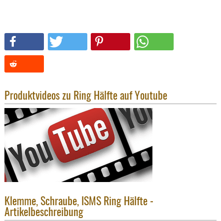
SONSTIGE
TAKTISCH
TOOLS
TARGETS,
ZIELE
SCHUTZ
BALLISTI
Produktvideos zu Ring Hälfte auf Youtube
SCHUTZ
Einlage
Platten
Kopfsc
Trages
BRILLEN
EINSATZH
Klemme, Schraube, ISMS Ring Hälfte -
MATERIAL
Artikelbeschreibung
ELLENBOG