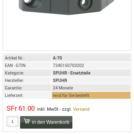
LICHTQUE
BIWAKMAT
LOCKMITT
MESSER
WÄRMEQU
SCHIES
AUFLAGE
Artikel Nr.:
A-70
BALLISTI
EAN - GTIN:
7340150703202
DREIBEIN
Kategorie:
SPUHR - Ersatzteile
ELEKTRON
Hersteller:
SPUHR
Garantie:
24 Monate
ENTFERNU
Lieferzeit:
wird für Sie bestellt
LADEHILF
ORGANISA
SFr 61.00
inkl. MwSt - zzgl.
Versand
RIEMEN
SCHIESSS
KLEIDUNG