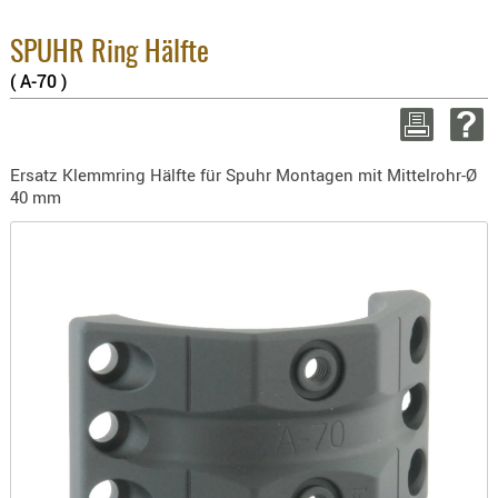
2.
BEKLEIDU
Su
ZUBEHÖR
SPUHR Ring Hälfte
zz
( A-70 )
OPTIK
WEITE
ENTFERNU
FERNGLÄS
Ersatz Klemmring Hälfte für Spuhr Montagen mit Mittelrohr-Ø
MAGNIFIE
40 mm
MONOKUL
NACHTSIC
OPTIK-
ZUBEHÖR
ROTPUNK
SPEKTIVE
STATIVE
ZIELFERN
OUTDO