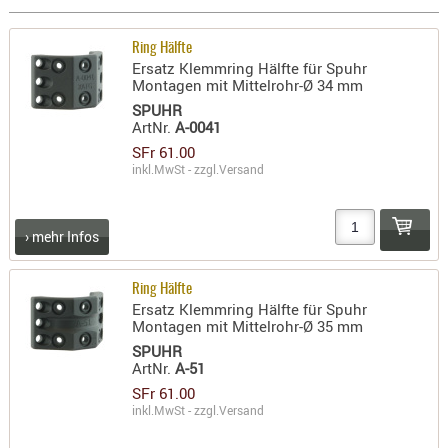
Holster
Beretta
Ring Hälfte
Ersatz Klemmring Hälfte für Spuhr
Holster
Montagen mit Mittelrohr-Ø 34 mm
CZ
SPUHR
ArtNr.
A-0041
Holster
SFr 61.00
Glock
inkl.MwSt - zzgl.
Versand
Holster
HK
› mehr Infos
Holster
SIG-Sa
Ring Hälfte
Ersatz Klemmring Hälfte für Spuhr
Holster
Montagen mit Mittelrohr-Ø 35 mm
Walthe
SPUHR
ArtNr.
A-51
Holster
SFr 61.00
Sonsti
inkl.MwSt - zzgl.
Versand
Magazi