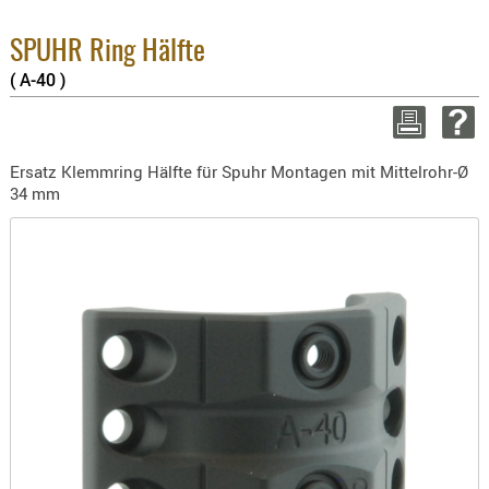
2.
BEKLEIDU
Su
ZUBEHÖR
SPUHR Ring Hälfte
zz
( A-40 )
OPTIK
WEITE
ENTFERNU
FERNGLÄS
Ersatz Klemmring Hälfte für Spuhr Montagen mit Mittelrohr-Ø
MAGNIFIE
34 mm
MONOKUL
NACHTSIC
OPTIK-
ZUBEHÖR
ROTPUNK
SPEKTIVE
STATIVE
ZIELFERN
OUTDO