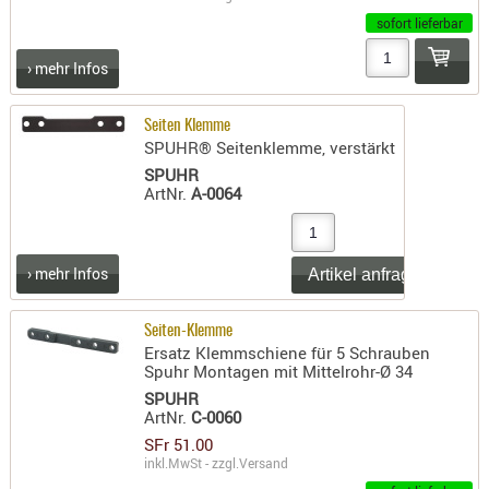
sofort lieferbar
AUFSÄTZE
UND
› mehr Infos
BÜRSTEN
DIENSTLE
Seiten Klemme
PATCHES
SPUHR® Seitenklemme, verstärkt
UND
SPUHR
ArtNr.
A-0064
PELLETS
PUTZSCH
PUTZSTOC
› mehr Infos
FÜHRUNG
PUTZSTÖC
Seiten-Klemme
REINIGER
Ersatz Klemmschiene für 5 Schrauben
Spuhr Montagen mit Mittelrohr-Ø 34
REINIGUN
SPUHR
SCHMIERM
ArtNr.
C-0060
SONSTIGE
SFr 51.00
TESTMITTE
inkl.MwSt - zzgl.
Versand
-