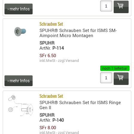
- doubl
› mehr Infos
Magazi
- single
Schrauben Set
SPUHR® Schrauben Set für ISMS SM-
Holster
Aimpoint Micro Montagen
Zubehö
SPUHR
ArtNr.
P-114
HYDRATI
SFr 6.50
KITS
inkl.MwSt - zzgl.
Versand
KOFFER
noch 1 lieferbar
RUCKSÄC
› mehr Infos
RUCKSAC
ERWEITER
Schrauben Set
RÜST-
SPUHR® Schrauben Set für ISMS Ringe
TASCHEN
Gen II
TRAGE-,
SPUHR
ArtNr.
P-140
PACKTAS
SFr 8.00
WAFFE
inkl.MwSt - zzgl.
Versand