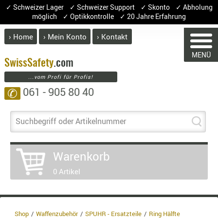
✓ Schweizer Lager ✓ Schweizer Support ✓ Skonto ✓ Abholung
möglich ✓ Optikkontrolle ✓ 20 Jahre Erfahrung
› Home
› Mein Konto
› Kontakt
ABVERK
MENÜ
BEKLEI
Swiss
Safety
.com
...vom Profi für Profis!
GÜRTEL
061 - 905 80 40
✆
HANDSCH
WARENKORB
HOSEN
JACKEN
Suchbegriff oder Artikelnummer
KOPFBED
Sie haben keine Artikel im Ware
OBERBEKL
Warenkorb
Artikel
Menge
PATCHES
0 Artikel
RÜSTWEST
Wa
CARRIER
En
SOCKEN
8.
UNTERWÄ
3.
Shop
Waffenzubehör
SPUHR - Ersatzteile
Ring Hälfte