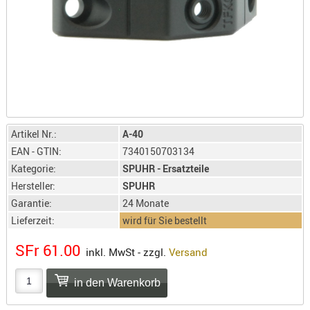
LICHTQUE
BIWAKMAT
LOCKMITT
MESSER
WÄRMEQU
SCHIES
AUFLAGE
Artikel Nr.:
A-40
BALLISTI
EAN - GTIN:
7340150703134
DREIBEIN
Kategorie:
SPUHR - Ersatzteile
ELEKTRON
Hersteller:
SPUHR
Garantie:
24 Monate
ENTFERNU
Lieferzeit:
wird für Sie bestellt
LADEHILF
ORGANISA
SFr 61.00
inkl. MwSt - zzgl.
Versand
RIEMEN
SCHIESSS
KLEIDUNG