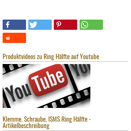
SONSTIGE
TAKTISCH
TOOLS
TARGETS,
ZIELE
SCHUTZ
BALLISTI
Produktvideos zu Ring Hälfte auf Youtube
SCHUTZ
Einlage
Platten
Kopfsc
Trages
BRILLEN
EINSATZH
Klemme, Schraube, ISMS Ring Hälfte -
MATERIAL
Artikelbeschreibung
ELLENBOG