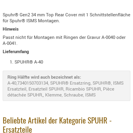
KNIESCHU
Spuhr® Gen2 34 mm Top Rear Cover mit 1 Schnittstellenfläche
ERSTE
für Spuhr® ISMS Montagen.
HILFE
Hinweis
GEHÖRSC
Passt nicht für Montagen mit Ringen der Gravur A-0040 oder
HANDSCH
A-0041.
KOPFSCH
Lieferumfang
TARNUNG
SPUHR® A-40
TRAGES
GEWEHRT
Ring Hälfte wird auch bezeichnet als:
A-40,7340150703134, SPUHR® Ersatzring, SPUHR®, ISMS
HOLSTER
Ersatzteil, Ersatzteil SPUHR, Ricambio SPUHR, Pièce
Holster
détachée SPUHR,, Klemme, Schraube, ISMS
Basen,
Grundp
Holster
Beliebte Artikel der Kategorie SPUHR -
1911er
Ersatzteile