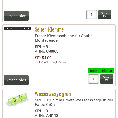
› mehr Infos
Seiten-Klemme
Ersatz Klemmschiene für Spuhr
Montagender
SPUHR
ArtNr.
C-0065
SFr 54.00
inkl.MwSt - zzgl.
Versand
noch 1 lieferbar
› mehr Infos
Wasserwaage grün
SPUHR® 7 mm Ersatz-Wasser-Waage in der
Farbe Grün
SPUHR
ArtNr.
A-0112