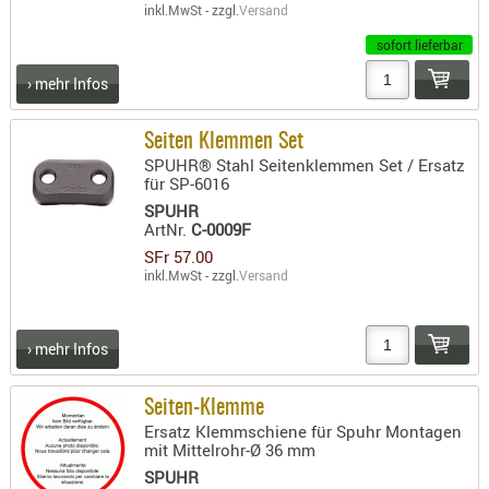
inkl.MwSt - zzgl.
Versand
sofort lieferbar
› mehr Infos
Seiten Klemmen Set
SPUHR® Stahl Seitenklemmen Set / Ersatz
für SP-6016
SPUHR
ArtNr.
C-0009F
SFr 57.00
inkl.MwSt - zzgl.
Versand
› mehr Infos
Seiten-Klemme
Ersatz Klemmschiene für Spuhr Montagen
mit Mittelrohr-Ø 36 mm
SPUHR