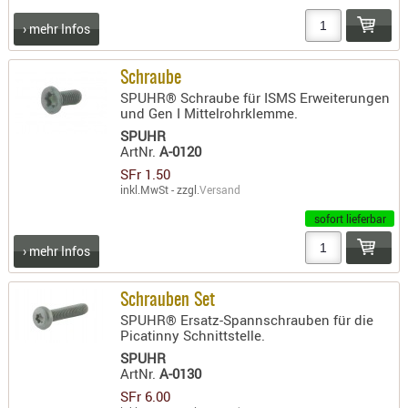
› mehr Infos
Schraube
SPUHR® Schraube für ISMS Erweiterungen
und Gen I Mittelrohrklemme.
SPUHR
ArtNr.
A-0120
SFr 1.50
inkl.MwSt - zzgl.
Versand
sofort lieferbar
› mehr Infos
Schrauben Set
SPUHR® Ersatz-Spannschrauben für die
Picatinny Schnittstelle.
SPUHR
ArtNr.
A-0130
SFr 6.00