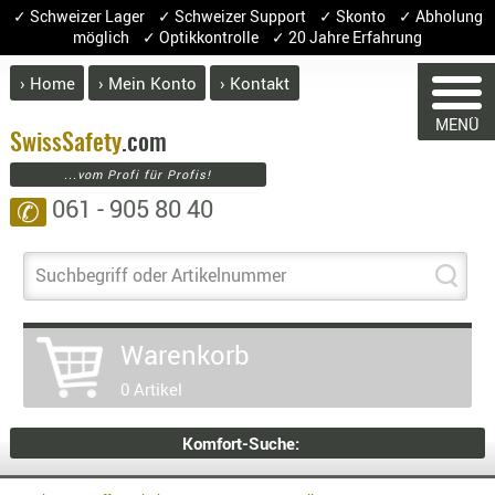
✓ Schweizer Lager ✓ Schweizer Support ✓ Skonto ✓ Abholung
möglich ✓ Optikkontrolle ✓ 20 Jahre Erfahrung
› Home
› Mein Konto
› Kontakt
ABVERK
MENÜ
BEKLEI
Swiss
Safety
.com
...vom Profi für Profis!
GÜRTEL
061 - 905 80 40
✆
HANDSCH
HOSEN
JACKEN
Suchbegriff oder Artikelnummer
KOPFBED
OBERBEKL
Warenkorb
PATCHES
0 Artikel
RÜSTWEST
CARRIER
Komfort-Suche:
SOCKEN
UNTERWÄ
Artikelgruppe