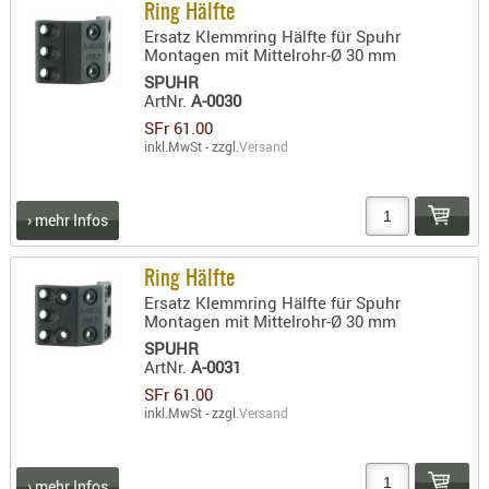
SONSTIGE
Ring Hälfte
Ersatz Klemmring Hälfte für Spuhr
TAKTISCH
Montagen mit Mittelrohr-Ø 30 mm
TOOLS
SPUHR
TARGETS,
ArtNr.
A-0030
ZIELE
SFr 61.00
inkl.MwSt - zzgl.
Versand
SCHUTZ
BALLISTI
› mehr Infos
SCHUTZ
Einlage
Ring Hälfte
Platten
Ersatz Klemmring Hälfte für Spuhr
Montagen mit Mittelrohr-Ø 30 mm
Kopfsc
SPUHR
ArtNr.
A-0031
Trages
SFr 61.00
BRILLEN
inkl.MwSt - zzgl.
Versand
EINSATZH
MATERIAL
› mehr Infos
ELLENBOG