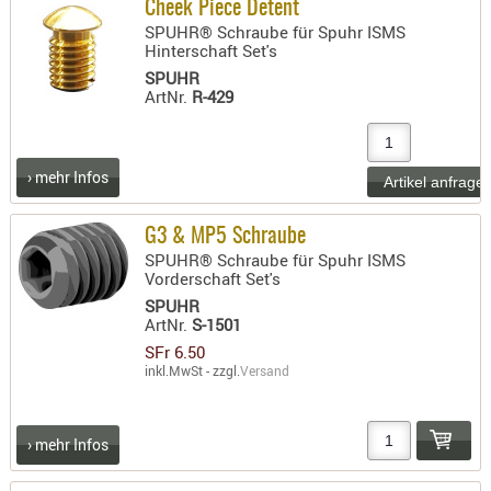
LICHTQUE
WEITER EINKAUFEN
Cheek Piece Detent
SPUHR® Schraube für Spuhr ISMS
BIWAKMAT
Hinterschaft Set's
Bitte beachten Sie unseren
LOCKMITT
Mindestbestellwert von SFr 0.00.
SPUHR
MESSER
ArtNr.
R-429
WÄRMEQU
SCHIES
› mehr Infos
AUFLAGE
BALLISTI
G3 & MP5 Schraube
SPUHR® Schraube für Spuhr ISMS
DREIBEIN
Vorderschaft Set's
ELEKTRON
SPUHR
ENTFERNU
ArtNr.
S-1501
SFr 6.50
LADEHILF
inkl.MwSt - zzgl.
Versand
ORGANISA
RIEMEN
SCHIESSS
› mehr Infos
KLEIDUNG