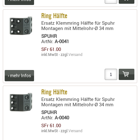
KNIESCHU
ERSTE
Ring Hälfte
Ersatz Klemmring Hälfte für Spuhr
HILFE
Montagen mit Mittelrohr-Ø 34 mm
GEHÖRSC
SPUHR
HANDSCH
ArtNr.
A-0041
SFr 61.00
KOPFSCH
inkl.MwSt - zzgl.
Versand
TARNUNG
TRAGES
› mehr Infos
GEWEHRT
HOLSTER
Ring Hälfte
Holster
Ersatz Klemmring Hälfte für Spuhr
Montagen mit Mittelrohr-Ø 34 mm
Basen,
SPUHR
Grundp
ArtNr.
A-0040
SFr 61.00
Holster
inkl.MwSt - zzgl.
Versand
1911er