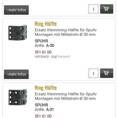
Holster
› mehr Infos
Beretta
Holster
Ring Hälfte
CZ
Ersatz Klemmring Hälfte für Spuhr
Montagen mit Mittelrohr-Ø 30 mm
Holster
SPUHR
Glock
ArtNr.
A-30
SFr 61.00
Holster
inkl.MwSt - zzgl.
Versand
HK
Holster
› mehr Infos
SIG-Sa
Holster
Ring Hälfte
Walthe
Ersatz Klemmring Hälfte für Spuhr
Montagen mit Mittelrohr-Ø 30 mm
Holster
SPUHR
Sonsti
ArtNr.
A-31
SFr 61.00
Magazi