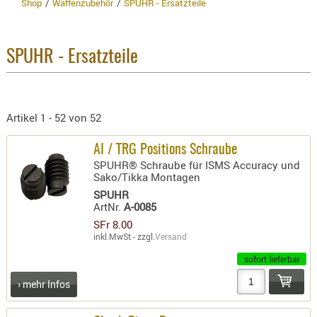
Shop
Waffenzubehör
SPUHR - Ersatzteile
BEKLEIDU
ZUBEHÖR
Hersteller
OPTIK
SPUHR - Ersatzteile
Bezeichnung
ENTFERNU
x
KORB
FERNGLÄS
Artikelnr
MAGNIFIE
Artikel 1 - 52 von 52
MONOKUL
Neuheit
AI / TRG Positions Schraube
NACHTSIC
nge
Preis
Summe
SPUHR® Schraube für ISMS Accuracy und
OPTIK-
rtikel im Warenkorb.
Sako/Tikka Montagen
ZUBEHÖR
SPUHR
Warenwert :
SFr 0.00
ArtNr.
A-0085
ROTPUNK
Enthaltene MwSt.:
SFr 8.00
SPEKTIVE
8.1% :
SFr 0.00
inkl.MwSt - zzgl.
Versand
3.8% :
SFr 0.00
STATIVE
› NEUHEITEN
sofort lieferbar
2.6% :
SFr 0.00
ZIELFERN
Summe :
SFr 0.00
› mehr Infos
zzgl. Versandkosten
OUTDO