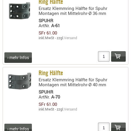
Ring Hälfte
RIEMEN
Ersatz Klemmring Hälfte für Spuhr
SONSTIGE
Montagen mit Mittelrohr-Ø 36 mm
SPUHR
SPUHR -
ArtNr.
A-61
ERSATZTEI
SFr 61.00
SPUHR -
inkl.MwSt - zzgl.
Versand
ERWEITER
VISIERE
› mehr Infos
ZF-
MONTAGE
Ring Hälfte
ZWEIBEIN
Ersatz Klemmring Hälfte für Spuhr
Montagen mit Mittelrohr-Ø 40 mm
WIEDER
SPUHR
ArtNr.
A-70
SFr 61.00
inkl.MwSt - zzgl.
Versand
› mehr Infos