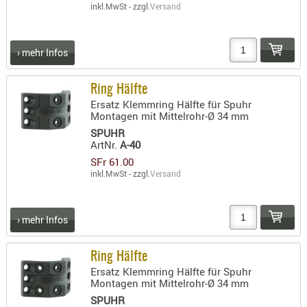
inkl.MwSt - zzgl.
Versand
- doubl
Magazi
› mehr Infos
- single
Holster
Ring Hälfte
Zubehö
Ersatz Klemmring Hälfte für Spuhr
Montagen mit Mittelrohr-Ø 34 mm
HYDRATI
SPUHR
KITS
ArtNr.
A-40
KOFFER
SFr 61.00
RUCKSÄC
inkl.MwSt - zzgl.
Versand
RUCKSAC
ERWEITER
› mehr Infos
RÜST-
TASCHEN
Ring Hälfte
TRAGE-,
Ersatz Klemmring Hälfte für Spuhr
PACKTAS
Montagen mit Mittelrohr-Ø 34 mm
SPUHR
WAFFE