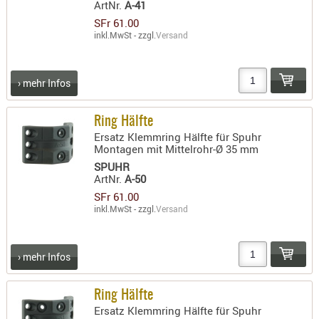
ArtNr.
A-41
AUFSÄTZE
SFr 61.00
inkl.MwSt - zzgl.
Versand
UND
BÜRSTEN
DIENSTLE
› mehr Infos
PATCHES
UND
Ring Hälfte
PELLETS
Ersatz Klemmring Hälfte für Spuhr
PUTZSCH
Montagen mit Mittelrohr-Ø 35 mm
SPUHR
PUTZSTOC
ArtNr.
A-50
FÜHRUNG
SFr 61.00
PUTZSTÖC
inkl.MwSt - zzgl.
Versand
REINIGER
REINIGUN
› mehr Infos
SCHMIERM
SONSTIGE
Ring Hälfte
TESTMITTE
Ersatz Klemmring Hälfte für Spuhr
-