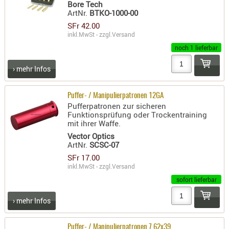
Bore Tech
ArtNr.
BTKO-1000-00
AUFSÄTZE
SFr 42.00
UND
inkl.MwSt - zzgl.
Versand
BÜRSTEN
noch 1 lieferbar
DIENSTLE
PATCHES
› mehr Infos
UND
PELLETS
Puffer- / Manipulierpatronen 12GA
Pufferpatronen zur sicheren
PUTZSCH
Funktionsprüfung oder Trockentraining
PUTZSTOC
mit ihrer Waffe.
FÜHRUNG
Vector Optics
ArtNr.
SCSC-07
PUTZSTÖC
SFr 17.00
REINIGER
inkl.MwSt - zzgl.
Versand
REINIGUN
sofort lieferbar
SCHMIERM
› mehr Infos
SONSTIGE
TESTMITTE
-
Puffer- / Manipulierpatronen 7.62x39