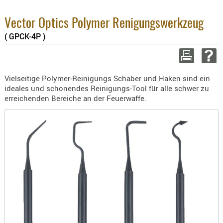
3.8% 
BEKLEIDU
2.6% 
ZUBEHÖR
Vector Optics Polymer Renigungswerkzeug
Summ
zzgl.
( GPCK-4P )
OPTIK
ENTFERNU
WEITER 
FERNGLÄS
Vielseitige Polymer-Reinigungs Schaber und Haken sind ein
MAGNIFIE
ideales und schonendes Reinigungs-Tool für alle schwer zu
MONOKUL
erreichenden Bereiche an der Feuerwaffe.
NACHTSIC
OPTIK-
ZUBEHÖR
ROTPUNK
SPEKTIVE
STATIVE
ZIELFERN
OUTDO