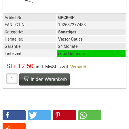
SONSTIGE
TAKTISCH
TOOLS
Artikel Nr.:
GPCK-4P
EAN - GTIN:
192687277483
TARGETS,
ZIELE
Kategorie:
Sonstiges
Hersteller:
Vector Optics
SCHUTZ
Garantie:
24 Monate
BALLISTI
Lieferzeit:
sofort lieferbar
SCHUTZ
SFr 12.50
inkl. MwSt - zzgl.
Versand
Einlage
Platten
Kopfsc
Trages
BRILLEN
EINSATZH
MATERIAL
ELLENBOG