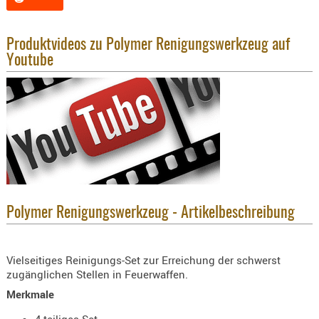
KNIESCHU
ERSTE
Produktvideos zu Polymer Renigungswerkzeug auf
HILFE
Youtube
GEHÖRSC
HANDSCH
KOPFSCH
TARNUNG
TRAGES
GEWEHRT
HOLSTER
Polymer Renigungswerkzeug - Artikelbeschreibung
Holster
Basen,
Grundp
Vielseitiges Reinigungs-Set zur Erreichung der schwerst
zugänglichen Stellen in Feuerwaffen.
Holster
Merkmale
1911er
4-teiliges Set