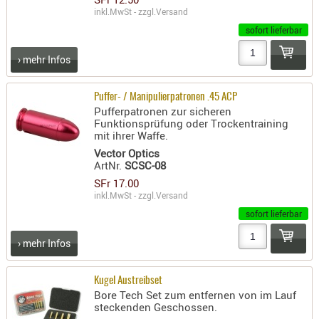
- doubl
inkl.MwSt - zzgl.
Versand
sofort lieferbar
Magazi
- single
› mehr Infos
Holster
Puffer- / Manipulierpatronen .45 ACP
Zubehö
Pufferpatronen zur sicheren
HYDRATI
Funktionsprüfung oder Trockentraining
mit ihrer Waffe.
KITS
Vector Optics
KOFFER
ArtNr.
SCSC-08
RUCKSÄC
SFr 17.00
inkl.MwSt - zzgl.
Versand
RUCKSAC
sofort lieferbar
ERWEITER
RÜST-
› mehr Infos
TASCHEN
TRAGE-,
Kugel Austreibset
PACKTAS
Bore Tech Set zum entfernen von im Lauf
steckenden Geschossen.
WAFFE