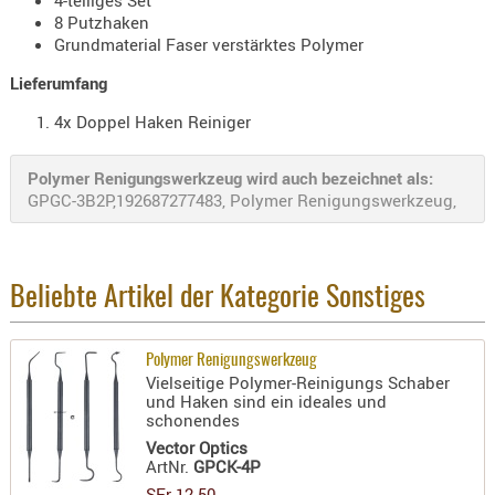
Holster
8 Putzhaken
Beretta
Grundmaterial Faser verstärktes Polymer
Lieferumfang
Holster
CZ
4x Doppel Haken Reiniger
Holster
Glock
Polymer Renigungswerkzeug wird auch bezeichnet als:
GPGC-3B2P,192687277483, Polymer Renigungswerkzeug,
Holster
HK
Holster
Beliebte Artikel der Kategorie Sonstiges
SIG-Sa
Holster
Polymer Renigungswerkzeug
Walthe
Vielseitige Polymer-Reinigungs Schaber
und Haken sind ein ideales und
schonendes
Holster
Sonsti
Vector Optics
ArtNr.
GPCK-4P
Magazi
SFr 12.50