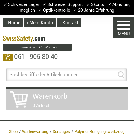
✓ Schweizer Lager ✓ Schweizer Support ✓ Skonto ✓ Abholung
möglich ✓ Optikkontrolle ✓ 20 Jahre Erfahrung
› Home
› Mein Konto
› Kontakt
ABVERK
MENÜ
BEKLEI
Swiss
Safety
.com
...vom Profi für Profis!
GÜRTEL
061 - 905 80 40
✆
HANDSCH
HOSEN
WARENKORB
JACKEN
Suchbegriff oder Artikelnummer
KOPFBED
OBERBEKL
Warenkorb
Sie haben keine Artikel im Warenko
PATCHES
Artikel
Menge
P
0 Artikel
RÜSTWEST
CARRIER
Ware
SOCKEN
Entha
8.1% 
UNTERWÄ
Shop
Waffenwartung
Sonstiges
Polymer Renigungswerkzeug