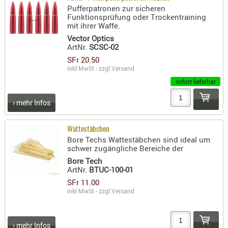
Pufferpatronen zur sicheren
PRÜFMITT
Funktionsprüfung oder Trockentraining
mit ihrer Waffe.
WERKZEU
Vector Optics
WAFFE
ArtNr.
SCSC-02
SFr 20.50
ABZÜGE
inkl.MwSt - zzgl.
Versand
BASEN -
sofort lieferbar
SONDERM
CHASSIS
› mehr Infos
-
SCHÄFTE
Wattestäbchen
Bore Techs Wattestäbchen sind ideal um
CHASSIS-
schwer zugängliche Bereiche der
ZUBEHÖR
Bore Tech
GRIFFE
ArtNr.
BTUC-100-01
LADEHEBE
SFr 11.00
inkl.MwSt - zzgl.
Versand
MAGAZIN
MÜNDUNG
RAILS
› mehr Infos