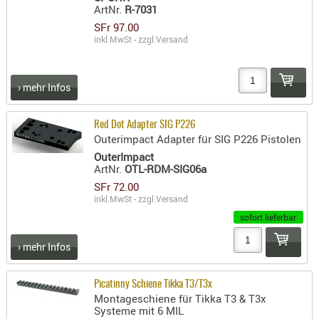
LICHTQUE
ArtNr.
R-7031
BIWAKMAT
SFr 97.00
inkl.MwSt - zzgl.
Versand
LOCKMITT
MESSER
WÄRMEQU
› mehr Infos
SCHIES
Red Dot Adapter SIG P226
AUFLAGE
Outerimpact Adapter für SIG P226 Pistolen
BALLISTI
OuterImpact
ArtNr.
OTL-RDM-SIG06a
DREIBEIN
SFr 72.00
ELEKTRON
inkl.MwSt - zzgl.
Versand
ENTFERNU
sofort lieferbar
LADEHILF
› mehr Infos
ORGANISA
RIEMEN
Picatinny Schiene Tikka T3/T3x
SCHIESSS
Montageschiene für Tikka T3 & T3x
KLEIDUNG
Systeme mit 6 MIL