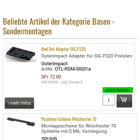
BEKLEIDU
ZUBEHÖR
Beliebte Artikel der Kategorie Basen -
OPTIK
Sondermontagen
ENTFERNU
FERNGLÄS
Red Dot Adapter SIG P320
MAGNIFIE
Outerimpact Adapter für SIG P320 Pistolen
MONOKUL
OuterImpact
NACHTSIC
ArtNr.
OTL-RDM-SIG01a
SFr 72.00
OPTIK-
inkl.MwSt - zzgl.
Versand
ZUBEHÖR
sofort lieferbar
ROTPUNK
SPEKTIVE
› mehr Infos
STATIVE
ZIELFERN
Picatinny Schiene Winchester 70
Montageschiene für Winchester 70
OUTDO
Systeme mit 0 MIL Vorneigung.
SPUHR