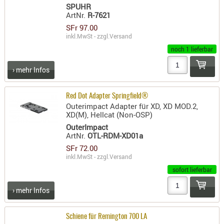
SONSTIGE
SPUHR
ArtNr.
R-7621
TAKTISCH
SFr 97.00
TOOLS
inkl.MwSt - zzgl.
Versand
TARGETS,
noch 1 lieferbar
ZIELE
› mehr Infos
SCHUTZ
BALLISTI
Red Dot Adapter Springfield®
SCHUTZ
Outerimpact Adapter für XD, XD MOD.2,
XD(M), Hellcat (Non-OSP)
Einlage
OuterImpact
Platten
ArtNr.
OTL-RDM-XD01a
SFr 72.00
Kopfsc
inkl.MwSt - zzgl.
Versand
Trages
sofort lieferbar
BRILLEN
› mehr Infos
EINSATZH
MATERIAL
Schiene für Remington 700 LA
ELLENBOG