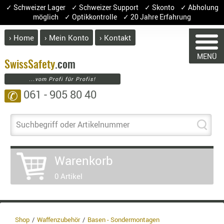
✓ Schweizer Lager ✓ Schweizer Support ✓ Skonto ✓ Abholung
möglich ✓ Optikkontrolle ✓ 20 Jahre Erfahrung
› Home
› Mein Konto
› Kontakt
ABVERK
MENÜ
BEKLEI
Swiss
Safety
.com
WARENK
...vom Profi für Profis!
GÜRTEL
061 - 905 80 40
✆
HANDSCH
HOSEN
Sie haben keine Art
JACKEN
Suchbegriff oder Artikelnummer
Artikel
Men
KOPFBED
OBERBEKL
Warenkorb
PATCHES
0 Artikel
RÜSTWEST
CARRIER
SOCKEN
UNTERWÄ
Shop
Waffenzubehör
Basen - Sondermontagen