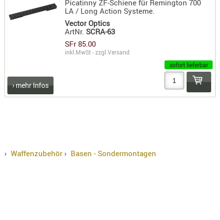
Picatinny ZF-Schiene für Remington 700
LA / Long Action Systeme.
KNIESCHU
Vector Optics
ERSTE
ArtNr.
SCRA-63
HILFE
SFr 85.00
GEHÖRSC
inkl.MwSt - zzgl.
Versand
HANDSCH
sofort lieferbar
KOPFSCH
› mehr Infos
TARNUNG
TRAGES
GEWEHRT
HOLSTER
›
Waffenzubehör
›
Basen - Sondermontagen
Holster
Basen,
Grundp
Holster
1911er