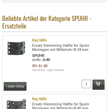
Holster
Beretta
Beliebte Artikel der Kategorie SPUHR -
Holster
CZ
Ersatzteile
Holster
Glock
Ring Hälfte
Ersatz Klemmring Hälfte für Spuhr
Holster
Montagen mit Mittelrohr-Ø 34 mm
HK
SPUHR
ArtNr.
A-40
Holster
SFr 61.00
SIG-Sa
inkl.MwSt - zzgl.
Versand
Holster
Walthe
› mehr Infos
Holster
Sonsti
Ring Hälfte
Ersatz Klemmring Hälfte für Spuhr
Magazi
Montagen mit Mittelrohr-Ø 40 mm