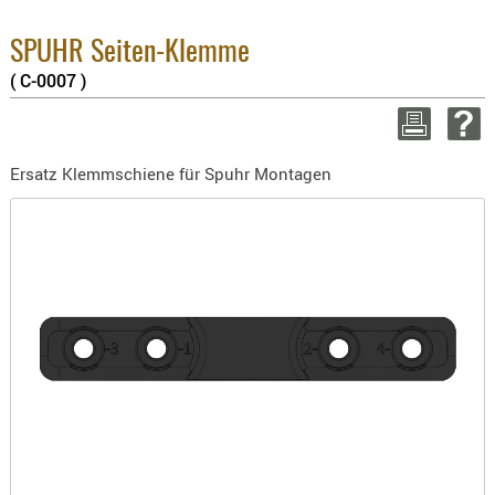
BEKLEIDU
2.6%
ZUBEHÖR
Sum
SPUHR Seiten-Klemme
zzg
( C-0007 )
OPTIK
ENTFERNU
WEITER
FERNGLÄS
Ersatz Klemmschiene für Spuhr Montagen
MAGNIFIE
MONOKUL
NACHTSIC
OPTIK-
ZUBEHÖR
ROTPUNK
SPEKTIVE
STATIVE
ZIELFERN
OUTDO