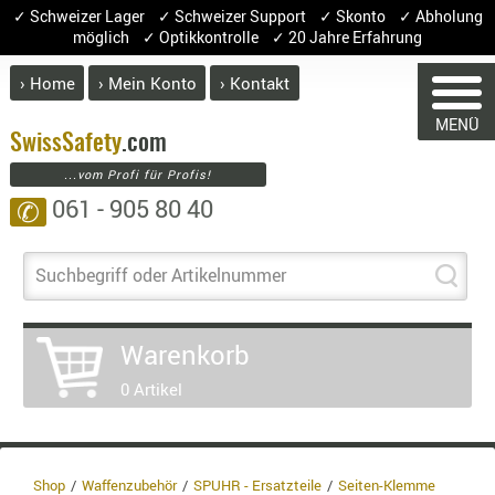
✓ Schweizer Lager ✓ Schweizer Support ✓ Skonto ✓ Abholung
möglich ✓ Optikkontrolle ✓ 20 Jahre Erfahrung
› Home
› Mein Konto
› Kontakt
ABVERK
MENÜ
BEKLEI
Swiss
Safety
.com
...vom Profi für Profis!
GÜRTEL
061 - 905 80 40
✆
HANDSCH
HOSEN
WARENKORB
JACKEN
Suchbegriff oder Artikelnummer
KOPFBED
OBERBEKL
Sie haben keine Artikel im Waren
Warenkorb
PATCHES
Artikel
Menge
0 Artikel
RÜSTWEST
War
CARRIER
Ent
SOCKEN
8.1%
UNTERWÄ
Shop
Waffenzubehör
SPUHR - Ersatzteile
Seiten-Klemme
3.8%