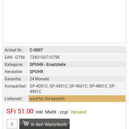
LICHTQUE
BIWAKMAT
LOCKMITT
MESSER
WÄRMEQU
SCHIES
Artikel Nr.:
C-0007
AUFLAGE
EAN - GTIN:
7340150710798
BALLISTI
Kategorie:
SPUHR - Ersatzteile
DREIBEIN
Hersteller:
SPUHR
ELEKTRON
Garantie:
24 Monate
ENTFERNU
Kompatibel:
SP-4001C, SP-4301C, SP-4601C, SP-4801C, SP-
4901C
LADEHILF
Lieferzeit:
wird für Sie bestellt
ORGANISA
RIEMEN
SFr 51.00
inkl. MwSt - zzgl.
Versand
SCHIESSS
KLEIDUNG