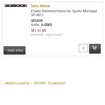
PRÜFMITT
Seiten-Klemme
Ersatz Klemmschiene für Spuhr Montage
WERKZEU
SP-4011
SPUHR
WAFFE
ArtNr.
A-0063
ABZÜGE
SFr 51.00
inkl.MwSt - zzgl.
Versand
BASEN -
SONDERM
CHASSIS
› mehr Infos
-
SCHÄFTE
CHASSIS-
ZUBEHÖR
GRIFFE
›
Waffenzubehör
›
SPUHR - Ersatzteile
LADEHEBE
MAGAZIN
MÜNDUNG
RAILS