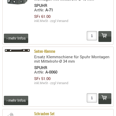
- doubl
SPUHR
ArtNr.
A-71
Magazi
SFr 61.00
- single
inkl.MwSt - zzgl.
Versand
Holster
Zubehö
› mehr Infos
HYDRATI
KITS
Seiten-Klemme
Ersatz Klemmschiene für Spuhr Montagen
KOFFER
mit Mittelrohr-Ø 34 mm
RUCKSÄC
SPUHR
RUCKSAC
ArtNr.
A-0060
ERWEITER
SFr 51.00
inkl.MwSt - zzgl.
Versand
RÜST-
TASCHEN
TRAGE-,
› mehr Infos
PACKTAS
WAFFE
Schrauben Set