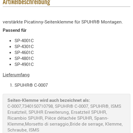
Artikelbeschreibung
KNIESCHU
ERSTE
verstärkte Picatinny-Seitenklemme für SPUHR® Montagen.
HILFE
Passend für
GEHÖRSC
HANDSCH
SP-4001C
SP-4301C
KOPFSCH
SP-4601C
TARNUNG
SP-4801C
SP-4901C
TRAGES
Lieferumfang
GEWEHRT
HOLSTER
SPUHR® C-0007
Holster
Seiten-Klemme wird auch bezeichnet als:
Basen,
C-0007,7340150710798, SPUHR® C-0007, SPUHR®, ISMS
Grundp
Ersatzteil, SPUHR Erweiterung, Ersatzteil SPUHR,
Ricambio SPUHR, Pièce détachée SPUHR, Spann-
Holster
Klemme,Morsetto di serraggio,Bride de serrage, Klemme,
1911er
Schraube, ISMS