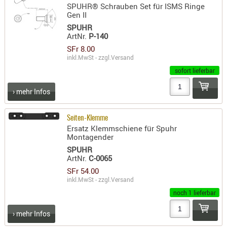
SPUHR® Schrauben Set für ISMS Ringe
AUFSÄTZE
Gen II
UND
SPUHR
ArtNr.
P-140
BÜRSTEN
SFr 8.00
DIENSTLE
inkl.MwSt - zzgl.
Versand
PATCHES
sofort lieferbar
UND
PELLETS
› mehr Infos
PUTZSCH
PUTZSTOC
Seiten-Klemme
Ersatz Klemmschiene für Spuhr
FÜHRUNG
Montagender
PUTZSTÖC
SPUHR
ArtNr.
C-0065
REINIGER
SFr 54.00
REINIGUN
inkl.MwSt - zzgl.
Versand
SCHMIERM
noch 1 lieferbar
SONSTIGE
› mehr Infos
TESTMITTE
-