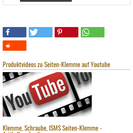
SONSTIGE
TAKTISCH
TOOLS
TARGETS,
ZIELE
SCHUTZ
BALLISTI
SCHUTZ
Produktvideos zu Seiten-Klemme auf Youtube
Einlage
Platten
Kopfsc
Trages
BRILLEN
EINSATZH
MATERIAL
Klemme, Schraube, ISMS Seiten-Klemme -
ELLENBOG