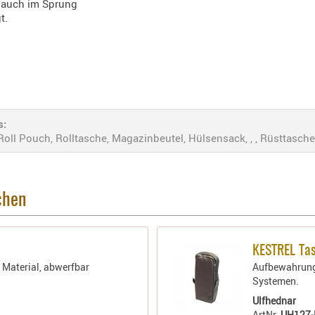
e auch im Sprung
t.
s:
ll Pouch, Rolltasche, Magazinbeutel, Hülsensack, , , Rüsttasche
chen
KESTREL Ta
 Material, abwerfbar
Aufbewahrung
Systemen.
Ulfhednar
ArtNr.
UH127