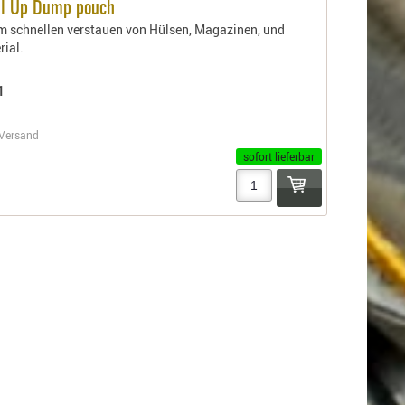
ll Up Dump pouch
m schnellen verstauen von Hülsen, Magazinen, und
ial.
1
Versand
sofort lieferbar