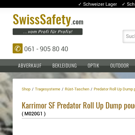
✓ Schweizer Lager ✓ Sch
Swiss
Safety
.com
...vom Profi für Profis!
Suc
✆
061 - 905 80 40
ABVERKAUF
BEKLEIDUNG
OPTIK
OUTDOOR
Shop
Tragesysteme
Rüst-Taschen
Predator Roll Up Dump 
Einlagen,
Holster
Platten
Basen,
Kopfschutz
Karrimor SF Predator Roll Up Dump pou
Grundplatten
Tragesysteme
Holster
( M020G1 )
für
1911er