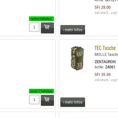
SFr 28.00
inkl.MwSt - zzgl.
sofort lieferbar
› mehr Infos
TEC Tasche
MOLLE Tasche 
ZENTAURON
ArtNr.
Z4061
SFr 35.50
inkl.MwSt - zzgl.
noch 1 lieferbar
› mehr Infos