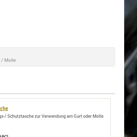
 / Molle
sche
s-/ Schutztasche zur Verwendung am Gurt oder Molle
-MK2