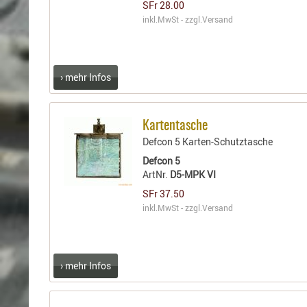
SFr 28.00
inkl.MwSt - zzgl.
Versand
› mehr Infos
Kartentasche
Defcon 5 Karten-Schutztasche
Defcon 5
ArtNr.
D5-MPK VI
SFr 37.50
inkl.MwSt - zzgl.
Versand
› mehr Infos