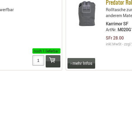
Predator Ro
bwerfbar
Rolltasche zu
anderem Mater
Karrimor SF
ArtNr.
M020G
SFr 28.00
inkl.MwSt - zzgl.
noch 1 lieferbar
› mehr Infos