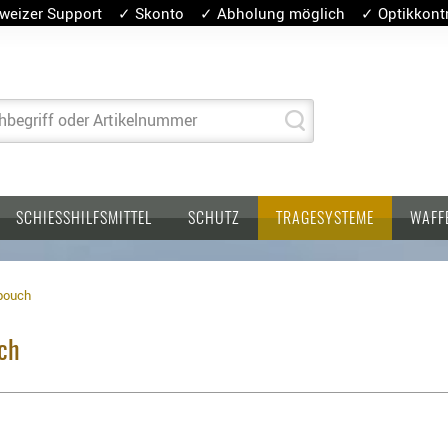
weizer Support ✓ Skonto ✓ Abholung möglich ✓ Optikkontro
hbegriff oder Artikelnummer
SCHIESSHILFSMITTEL
SCHUTZ
TRAGESYSTEME
WAFF
pouch
ch