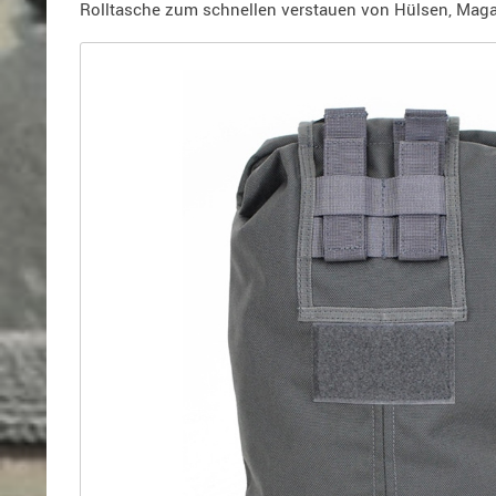
Holster
Rolltasche zum schnellen verstauen von Hülsen, Maga
für
Beretta
Holster
für
CZ
Holster
für
Glock
Holster
für
HK
Holster
für
SIG-
Sauer
Holster
für
Walther