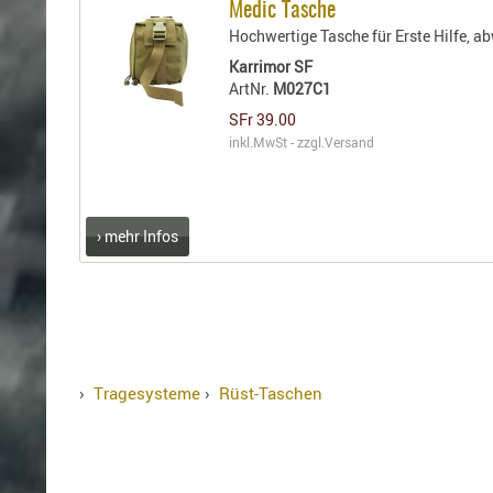
Medic Tasche
Hochwertige Tasche für Erste Hilfe, a
Karrimor SF
ArtNr.
M027C1
SFr 39.00
inkl.MwSt - zzgl.
Versand
› mehr Infos
›
Tragesysteme
›
Rüst-Taschen