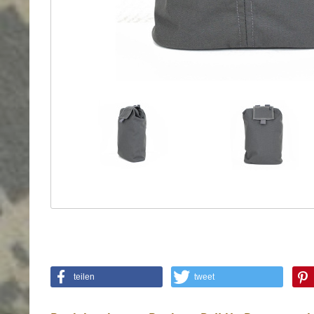
Holster
Sonstige
Magazinholster
-
double
Magazinholster
-
single
Holster-
Zubehör
teilen
tweet