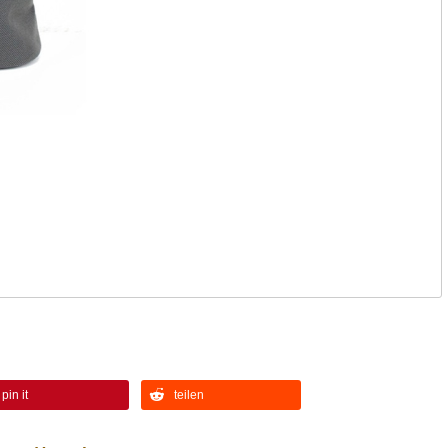
pin it
teilen