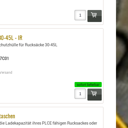
30-45L - IR
hutzhülle für Rucksäcke 30-45L
7C01
Versand
sofort lieferbar
taschen
 die Ladekapazität ihres PLCE fähigen Rucksackes oder