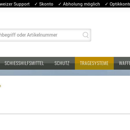
weizer Support ✓ Skonto ✓ Abholung möglich ✓ Optikkontro
hbegriff oder Artikelnummer
SCHIESSHILFSMITTEL
SCHUTZ
TRAGESYSTEME
WAFF
h