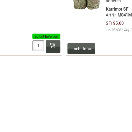
anderen
Karrimor SF
ArtNr.
M041M
SFr 95.00
inkl.MwSt - zzgl.
sofort lieferbar
› mehr Infos