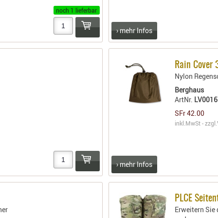
noch 1 lieferbar
› mehr Infos
Rain Cover 
Nylon Regensc
Berghaus
ArtNr.
LV0016
SFr 42.00
inkl.MwSt - zzgl.
› mehr Infos
PLCE Seiten
her
Erweitern Sie