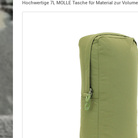
Holster
Hochwertige 7L MOLLE Tasche für Material zur Volumene
für
Beretta
Holster
für
CZ
Holster
für
Glock
Holster
für
HK
Holster
für
SIG-
Sauer
Holster
für
Walther