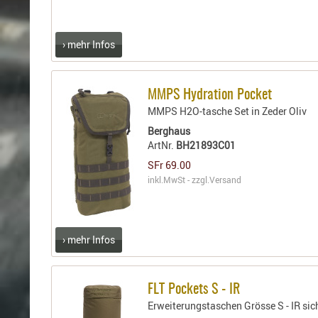
› mehr Infos
MMPS Hydration Pocket
MMPS H2O-tasche Set in Zeder Oliv
Berghaus
ArtNr.
BH21893C01
SFr 69.00
inkl.MwSt - zzgl.
Versand
› mehr Infos
FLT Pockets S - IR
Erweiterungstaschen Grösse S - IR sic