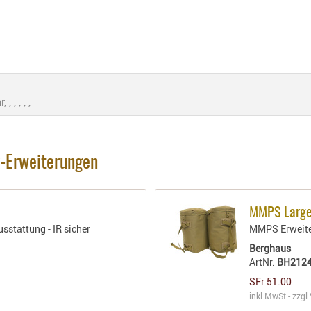
, , , ,
k-Erweiterungen
MMPS Large
sstattung - IR sicher
MMPS Erweite
Berghaus
ArtNr.
BH212
SFr 51.00
inkl.MwSt - zzgl.