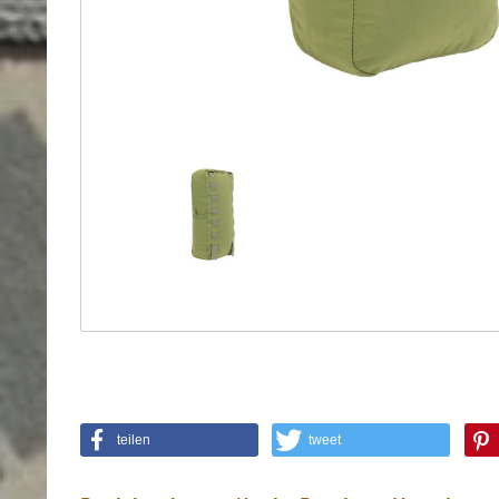
Holster
Sonstige
Magazinholster
-
double
Magazinholster
-
single
Holster-
Zubehör
teilen
tweet