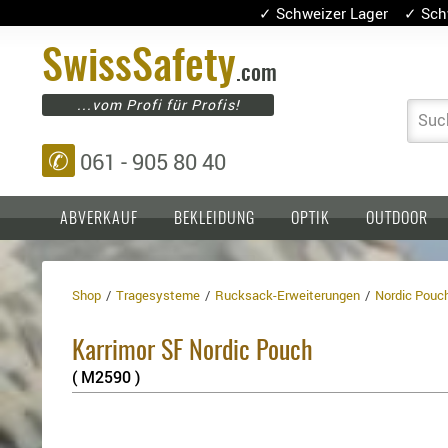
✓ Schweizer Lager ✓ Sch
Swiss
Safety
.com
...vom Profi für Profis!
Suc
✆
061 - 905 80 40
ABVERKAUF
BEKLEIDUNG
OPTIK
OUTDOOR
Shop
Tragesysteme
Rucksack-Erweiterungen
Nordic Pouc
Einlagen,
Holster
Platten
Basen,
Kopfschutz
Karrimor SF Nordic Pouch
Grundplatten
Tragesysteme
Holster
( M2590 )
für
1911er