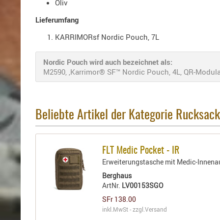
Oliv
Lieferumfang
KARRIMORsf Nordic Pouch, 7L
Nordic Pouch wird auch bezeichnet als:
M2590, ,Karrimor® SF™ Nordic Pouch, 4L, QR-Modular, , 
Beliebte Artikel der Kategorie Rucksac
FLT Medic Pocket - IR
Erweiterungstasche mit Medic-Innenau
Berghaus
ArtNr.
LV00153SGO
SFr 138.00
inkl.MwSt - zzgl.
Versand