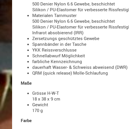
500 Denier Nylon 6.6 Gewebe, beschichtet
Silikon / PU-Elastomer für verbesserte Rissfestig
Materialen Tarnmuster
500 Denier Nylon 6.6 Gewebe, beschichtet
Silikon / PU-Elastomer für verbesserte Rissfestig
Infrarot absobierend (IRR)
Zersetzungs geschütztes Gewebe
Spannbänder in der Tasche
YKK Reissverschlusse
Schnellabwurf Möglichkeit
farbliche Kennzeichnung
dauerhaft Wasser- & Schweiss abweisend (DWR)
QRM (quick release) Molle-Schlaufung
Maße
Grösse H-W-T
18 x 38 x 9 cm
Gewicht
170 g
Farbe