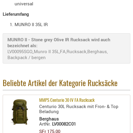
universal
AUFSÄTZE
Lieferumfang
UND
BÜRSTEN
MUNRO II 35L IR
DIENSTLE
PATCHES
MUNRO II - Stone grey Olive IR Rucksack wird auch
bezeichnet als:
UND
LV00095SGO,,Munro II 35L,FA,Rucksack,Berghaus,
PELLETS
Backpack / bergen
PUTZSCH
PUTZSTOC
FÜHRUNG
Beliebte Artikel der Kategorie Rucksäcke
PUTZSTÖC
REINIGER
REINIGUN
MMPS Centurio 30 IV FA Rucksack
Centurio 30L Rucksack mit Fron- & Top
SCHMIERM
Beladung
SONSTIGE
Berghaus
ArtNr.
LV00082C01
TESTMITTE
SFr 175.00
-