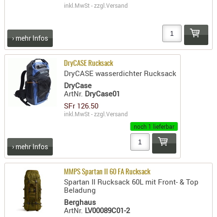
inkl.MwSt - zzgl.
Versand
PRÜFMITT
WERKZEU
› mehr Infos
WAFFE
ABZÜGE
DryCASE Rucksack
BASEN -
DryCASE wasserdichter Rucksack
SONDERM
DryCase
ArtNr.
DryCase01
CHASSIS
SFr 126.50
-
inkl.MwSt - zzgl.
Versand
SCHÄFTE
noch 1 lieferbar
CHASSIS-
ZUBEHÖR
› mehr Infos
GRIFFE
LADEHEBE
MMPS Spartan II 60 FA Rucksack
Spartan II Rucksack 60L mit Front- & Top
MAGAZIN
Beladung
MÜNDUNG
Berghaus
ArtNr.
LV00089C01-2
RAILS