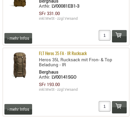
Berghaus
ArtNr.
LV00081EB1-3
SFr 331.00
inkl.MwSt - zzgl.
Versand
› mehr Infos
FLT Heros 35 FA - IR Rucksack
Heros 35L Rucksack mit Fron- & Top
Beladung - IR
Berghaus
ArtNr.
LV00141SGO
SFr 193.00
inkl.MwSt - zzgl.
Versand
› mehr Infos