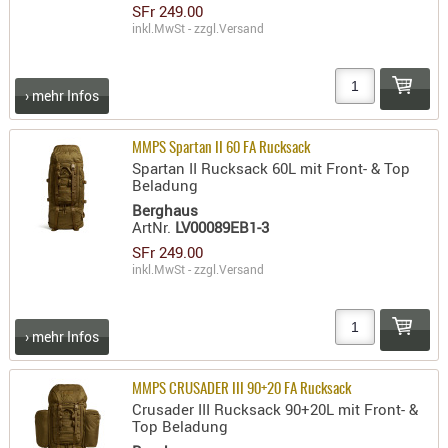
SFr 249.00
RIEMEN
inkl.MwSt - zzgl.
Versand
SONSTIGE
SPUHR -
› mehr Infos
ERSATZTEI
SPUHR -
ERWEITER
MMPS Spartan II 60 FA Rucksack
Spartan II Rucksack 60L mit Front- & Top
VISIERE
Beladung
ZF-
Berghaus
MONTAGE
ArtNr.
LV00089EB1-3
SFr 249.00
ZWEIBEIN
inkl.MwSt - zzgl.
Versand
WIEDER
› mehr Infos
MMPS CRUSADER III 90+20 FA Rucksack
Crusader III Rucksack 90+20L mit Front- &
Top Beladung