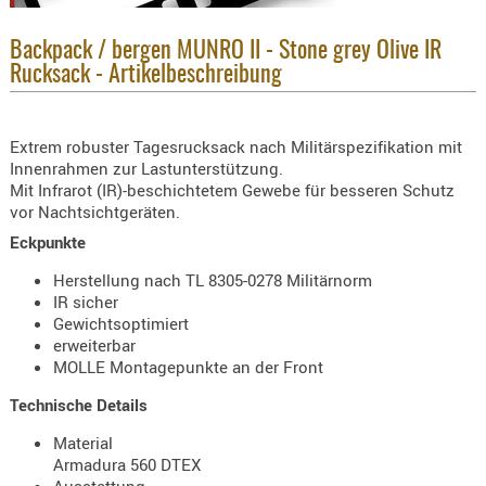
Holster
Beretta
Backpack / bergen MUNRO II - Stone grey Olive IR
Rucksack - Artikelbeschreibung
Holster
CZ
Extrem robuster Tagesrucksack nach Militärspezifikation mit
Holster
Innenrahmen zur Lastunterstützung.
Glock
Mit Infrarot (IR)-beschichtetem Gewebe für besseren Schutz
vor Nachtsichtgeräten.
Holster
HK
Eckpunkte
Herstellung nach TL 8305-0278 Militärnorm
Holster
IR sicher
SIG-Sa
Gewichtsoptimiert
erweiterbar
Holster
MOLLE Montagepunkte an der Front
Walthe
Technische Details
Holster
Sonsti
Material
Armadura 560 DTEX
Magazi
Ausstattung