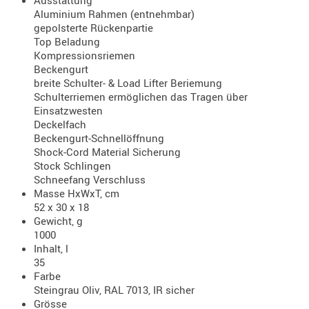
- doubl
Aluminium Rahmen (entnehmbar)
gepolsterte Rückenpartie
Magazi
Top Beladung
- single
Kompressionsriemen
Beckengurt
Holster
breite Schulter- & Load Lifter Beriemung
Zubehö
Schulterriemen ermöglichen das Tragen über
Einsatzwesten
HYDRATI
Deckelfach
KITS
Beckengurt-Schnellöffnung
Shock-Cord Material Sicherung
KOFFER
Stock Schlingen
RUCKSÄC
Schneefang Verschluss
RUCKSAC
Masse HxWxT, cm
52 x 30 x 18
ERWEITER
Gewicht, g
RÜST-
1000
TASCHEN
Inhalt, l
35
TRAGE-,
Farbe
PACKTAS
Steingrau Oliv, RAL 7013, IR sicher
Grösse
WAFFE