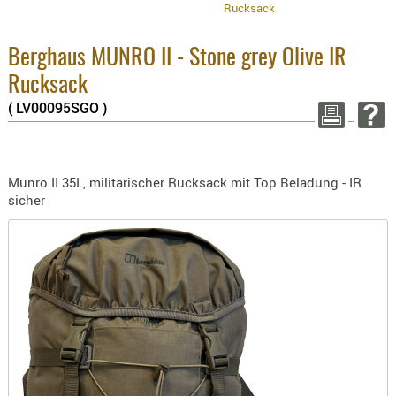
Rucksack
BEKLEIDU
8.1% :
ZUBEHÖR
3.8% :
2.6% :
Berghaus MUNRO II - Stone grey Olive IR
OPTIK
Summe :
Rucksack
zzgl. Vers
ENTFERNU
( LV00095SGO )
FERNGLÄS
WEITER EINK
MAGNIFIE
MONOKUL
Munro II 35L, militärischer Rucksack mit Top Beladung - IR
NACHTSIC
sicher
OPTIK-
ZUBEHÖR
ROTPUNK
SPEKTIVE
STATIVE
ZIELFERN
OUTDO