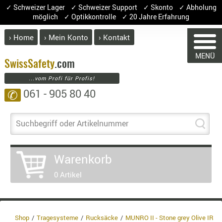
✓ Schweizer Lager ✓ Schweizer Support ✓ Skonto ✓ Abholung
möglich ✓ Optikkontrolle ✓ 20 Jahre Erfahrung
› Home
› Mein Konto
› Kontakt
ABVERK
MENÜ
BEKLEI
Swiss
Safety
.com
...vom Profi für Profis!
GÜRTEL
061 - 905 80 40
✆
HANDSCH
HOSEN
JACKEN
Suchbegriff oder Artikelnummer
WARENKORB
KOPFBED
OBERBEKL
Warenkorb
PATCHES
Sie haben keine Artikel im Warenkorb.
0 Artikel
RÜSTWEST
Artikel
Menge
Preis
CARRIER
SOCKEN
Warenwert 
UNTERWÄ
Shop
Tragesysteme
Rucksäcke
MUNRO II - Stone grey Olive IR
Enthaltene