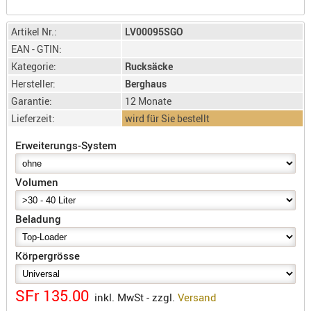
SONSTIGE
TAKTISCH
Artikel Nr.:
LV00095SGO
TOOLS
EAN - GTIN:
TARGETS,
Kategorie:
Rucksäcke
ZIELE
Hersteller:
Berghaus
Garantie:
12 Monate
SCHUTZ
Lieferzeit:
wird für Sie bestellt
BALLISTI
SCHUTZ
Erweiterungs-System
Einlage
Volumen
Platten
Kopfsc
Beladung
Trages
Körpergrösse
BRILLEN
EINSATZH
SFr 135.00
MATERIAL
inkl. MwSt - zzgl.
Versand
ELLENBOG