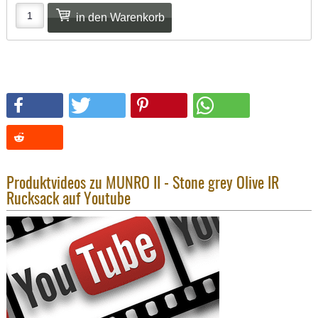
KNIESCHU
ERSTE
HILFE
GEHÖRSC
HANDSCH
KOPFSCH
TARNUNG
TRAGES
GEWEHRT
Produktvideos zu MUNRO II - Stone grey Olive IR
Rucksack auf Youtube
HOLSTER
Holster
Basen,
Grundp
Holster
1911er