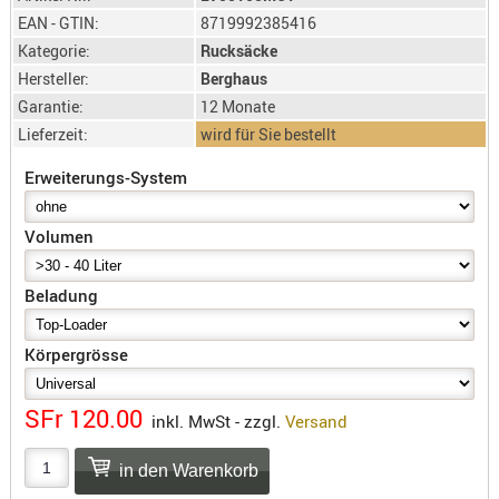
SONSTIGE
EAN - GTIN:
8719992385416
TAKTISCH
Kategorie:
Rucksäcke
TOOLS
Hersteller:
Berghaus
TARGETS,
Garantie:
12 Monate
ZIELE
Lieferzeit:
wird für Sie bestellt
SCHUTZ
Erweiterungs-System
BALLISTI
SCHUTZ
Volumen
Einlage
Platten
Beladung
Kopfsc
Körpergrösse
Trages
BRILLEN
SFr 120.00
inkl. MwSt - zzgl.
Versand
EINSATZH
MATERIAL
ELLENBOG