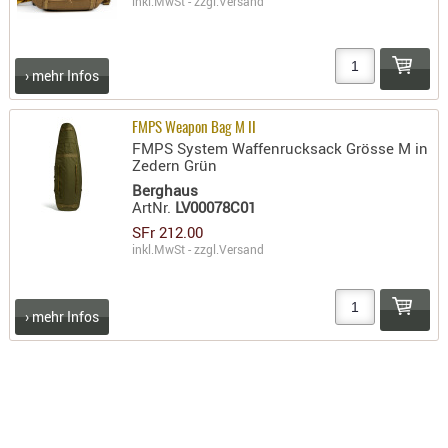
inkl.MwSt - zzgl.
Versand
› mehr Infos
FMPS Weapon Bag M II
FMPS System Waffenrucksack Grösse M in
Zedern Grün
Berghaus
ArtNr.
LV00078C01
SFr 212.00
inkl.MwSt - zzgl.
Versand
› mehr Infos