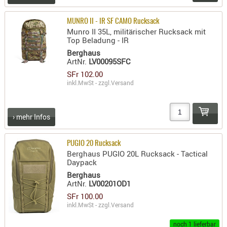
PRÜFMITT
MUNRO II - IR SF CAMO Rucksack
WERKZEU
Munro II 35L, militärischer Rucksack mit
Top Beladung - IR
WAFFE
Berghaus
ArtNr.
LV00095SFC
ABZÜGE
SFr 102.00
BASEN -
inkl.MwSt - zzgl.
Versand
SONDERM
CHASSIS
-
› mehr Infos
SCHÄFTE
CHASSIS-
PUGIO 20 Rucksack
ZUBEHÖR
Berghaus PUGIO 20L Rucksack - Tactical
Daypack
GRIFFE
Berghaus
LADEHEBE
ArtNr.
LV00201OD1
MAGAZIN
SFr 100.00
inkl.MwSt - zzgl.
Versand
MÜNDUNG
RAILS
noch 1 lieferbar