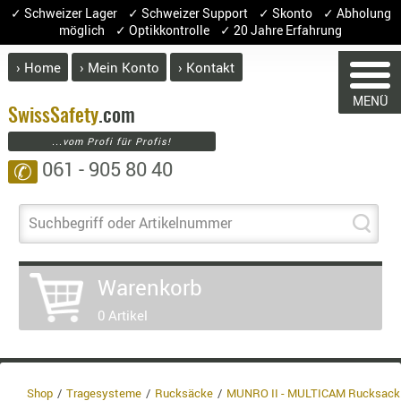
✓ Schweizer Lager ✓ Schweizer Support ✓ Skonto ✓ Abholung
möglich ✓ Optikkontrolle ✓ 20 Jahre Erfahrung
› Home
› Mein Konto
› Kontakt
ABVERK
MENÜ
BEKLEI
Swiss
Safety
.com
...vom Profi für Profis!
GÜRTEL
061 - 905 80 40
✆
HANDSCH
HOSEN
JACKEN
Suchbegriff oder Artikelnummer
WARENKORB
KOPFBED
OBERBEKL
Warenkorb
PATCHES
Sie haben keine Artikel im Warenkorb.
0 Artikel
RÜSTWEST
Artikel
Menge
Preis
CARRIER
SOCKEN
Warenwert
UNTERWÄ
Shop
Tragesysteme
Rucksäcke
MUNRO II - MULTICAM Rucksack
Enthaltene