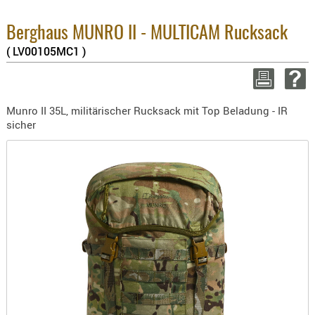
BEKLEIDU
8.1% :
3.8% :
ZUBEHÖR
Berghaus MUNRO II - MULTICAM Rucksack
2.6% :
( LV00105MC1 )
OPTIK
Summe :
zzgl. Vers
ENTFERNU
FERNGLÄS
WEITER EINK
Munro II 35L, militärischer Rucksack mit Top Beladung - IR
MAGNIFIE
sicher
MONOKUL
NACHTSIC
OPTIK-
ZUBEHÖR
ROTPUNK
SPEKTIVE
STATIVE
ZIELFERN
OUTDO