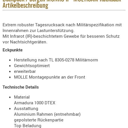
Holster
Artikelbeschreibung
Beretta
Holster
Extrem robuster Tagesrucksack nach Militärspezifikation mit
CZ
Innenrahmen zur Lastunterstützung.
Mit Infrarot (IR)-beschichtetem Gewebe für besseren Schutz
Holster
vor Nachtsichtgeräten.
Glock
Eckpunkte
Holster
Herstellung nach TL 8305-0278 Militärnorm
HK
Gewichtsoptimiert
erweiterbar
Holster
MOLLE Montagepunkte an der Front
SIG-Sa
Technische Details
Holster
Material
Walthe
Armadura 1000 DTEX
Ausstattung
Holster
Aluminium Rahmen (entnehmbar)
Sonsti
gepolsterte Rückenpartie
Top Beladung
Magazi