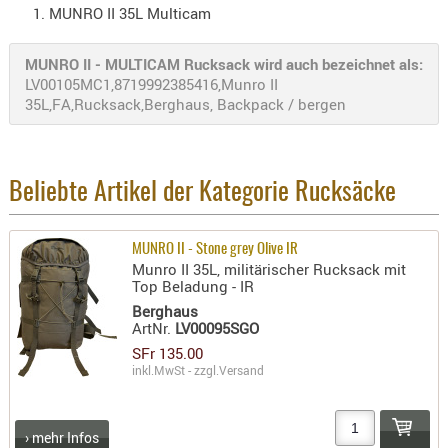
MUNRO II 35L Multicam
AUFSÄTZE
UND
MUNRO II - MULTICAM Rucksack wird auch bezeichnet als:
BÜRSTEN
LV00105MC1,8719992385416,Munro II
35L,FA,Rucksack,Berghaus, Backpack / bergen
DIENSTLE
PATCHES
UND
PELLETS
Beliebte Artikel der Kategorie Rucksäcke
PUTZSCH
PUTZSTOC
MUNRO II - Stone grey Olive IR
FÜHRUNG
Munro II 35L, militärischer Rucksack mit
Top Beladung - IR
PUTZSTÖC
Berghaus
REINIGER
ArtNr.
LV00095SGO
REINIGUN
SFr 135.00
SCHMIERM
inkl.MwSt - zzgl.
Versand
SONSTIGE
TESTMITTE
› mehr Infos
-