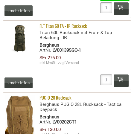
RIEMEN
› mehr Infos
SONSTIGE
SPUHR -
FLT Titan 60 FA - IR Rucksack
ERSATZTEI
Titan 60L Rucksack mit Fron- & Top
SPUHR -
Beladung - IR
ERWEITER
Berghaus
ArtNr.
LV00139SGO-1
VISIERE
SFr 276.00
ZF-
inkl.MwSt - zzgl.
Versand
MONTAGE
ZWEIBEIN
› mehr Infos
WIEDER
PUGIO 28 Rucksack
Berghaus PUGIO 28L Rucksack - Tactical
Daypack
Berghaus
ArtNr.
LV00202CT1
SFr 130.00