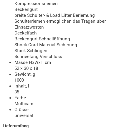
Kompressionsriemen
- doubl
Beckengurt
breite Schulter- & Load Lifter Beriemung
Magazi
Schulterriemen ermöglichen das Tragen über
- single
Einsatzwesten
Deckelfach
Holster
Beckengurt-Schnellöffnung
Zubehö
Shock-Cord Material Sicherung
Stock Schlingen
HYDRATI
Schneefang Verschluss
KITS
Masse HxWxT, cm
KOFFER
52 x 30 x 18
Gewicht, g
RUCKSÄC
1000
RUCKSAC
Inhalt, l
ERWEITER
35
RÜST-
Farbe
Multicam
TASCHEN
Grösse
TRAGE-,
universal
PACKTAS
Lieferumfang
WAFFE