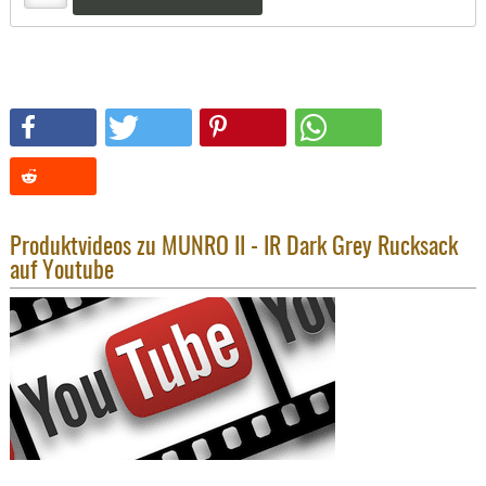
KNIESCHU
ERSTE
HILFE
GEHÖRSC
HANDSCH
KOPFSCH
TARNUNG
TRAGES
Produktvideos zu MUNRO II - IR Dark Grey Rucksack
auf Youtube
GEWEHRT
HOLSTER
Holster
Basen,
Grundp
Holster
1911er