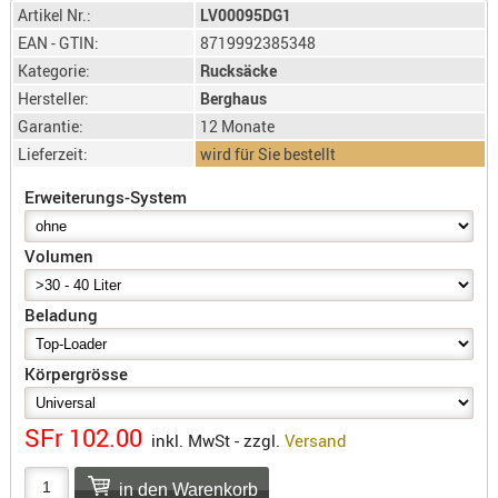
SONSTIGE
Artikel Nr.:
LV00095DG1
TAKTISCH
EAN - GTIN:
8719992385348
TOOLS
Kategorie:
Rucksäcke
TARGETS,
Hersteller:
Berghaus
ZIELE
Garantie:
12 Monate
Lieferzeit:
wird für Sie bestellt
SCHUTZ
Erweiterungs-System
BALLISTI
SCHUTZ
Volumen
Einlage
Platten
Beladung
Kopfsc
Körpergrösse
Trages
BRILLEN
SFr 102.00
inkl. MwSt - zzgl.
Versand
EINSATZH
MATERIAL
ELLENBOG