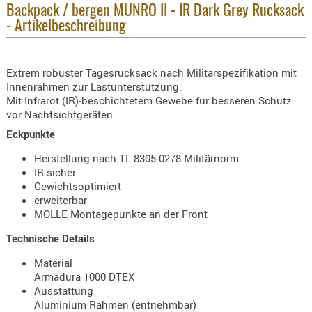
Holster
Backpack / bergen MUNRO II - IR Dark Grey Rucksack
- Artikelbeschreibung
Beretta
Holster
CZ
Extrem robuster Tagesrucksack nach Militärspezifikation mit
Innenrahmen zur Lastunterstützung.
Holster
Mit Infrarot (IR)-beschichtetem Gewebe für besseren Schutz
Glock
vor Nachtsichtgeräten.
Eckpunkte
Holster
HK
Herstellung nach TL 8305-0278 Militärnorm
IR sicher
Holster
Gewichtsoptimiert
SIG-Sa
erweiterbar
MOLLE Montagepunkte an der Front
Holster
Technische Details
Walthe
Material
Holster
Armadura 1000 DTEX
Sonsti
Ausstattung
Aluminium Rahmen (entnehmbar)
Magazi