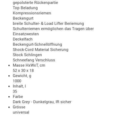
gepolsterte Rückenpartie
- doubl
Top Beladung
Kompressionsriemen
Magazi
Beckengurt
- single
breite Schulter- & Load Lifter Beriemung
Schulterriemen ermöglichen das Tragen über
Holster
Einsatzwesten
Zubehö
Deckelfach
Beckengurt-Schnellöffnung
HYDRATI
Shock-Cord Material Sicherung
KITS
Stock Schlingen
KOFFER
Schneefang Verschluss
Masse HxWxT, cm
RUCKSÄC
52 x 30 x 18
RUCKSAC
Gewicht, g
ERWEITER
1000
Inhalt, l
RÜST-
35
TASCHEN
Farbe
TRAGE-,
Dark Grey - Dunkelgrau, IR sicher
PACKTAS
Grösse
universal
WAFFE