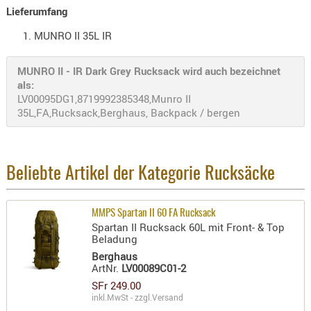
Lieferumfang
AUFSÄTZE
MUNRO II 35L IR
UND
BÜRSTEN
MUNRO II - IR Dark Grey Rucksack wird auch bezeichnet
DIENSTLE
als:
PATCHES
LV00095DG1,8719992385348,Munro II
UND
35L,FA,Rucksack,Berghaus, Backpack / bergen
PELLETS
PUTZSCH
PUTZSTOC
Beliebte Artikel der Kategorie Rucksäcke
FÜHRUNG
PUTZSTÖC
MMPS Spartan II 60 FA Rucksack
REINIGER
Spartan II Rucksack 60L mit Front- & Top
REINIGUN
Beladung
SCHMIERM
Berghaus
ArtNr.
LV00089C01-2
SONSTIGE
SFr 249.00
TESTMITTE
inkl.MwSt - zzgl.
Versand
-