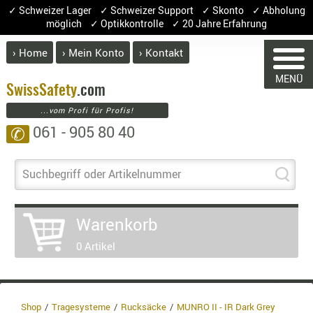
✓ Schweizer Lager ✓ Schweizer Support ✓ Skonto ✓ Abholung
möglich ✓ Optikkontrolle ✓ 20 Jahre Erfahrung
› Home
› Mein Konto
› Kontakt
ABVERK
MENÜ
BEKLEI
Swiss
Safety
.com
...vom Profi für Profis!
GÜRTEL
061 - 905 80 40
✆
HANDSCH
HOSEN
JACKEN
Suchbegriff oder Artikelnummer
WARENKORB
KOPFBED
OBERBEKL
Warenkorb
PATCHES
Sie haben keine Artikel im Warenkorb.
0 Artikel
RÜSTWEST
Artikel
Menge
Preis
CARRIER
SOCKEN
Warenwert 
UNTERWÄ
Shop
Tragesysteme
Rucksäcke
MUNRO II - IR Dark Grey
Enthaltene