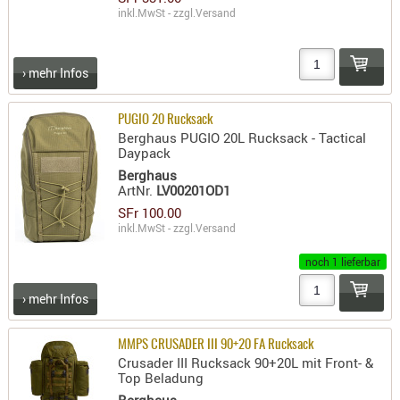
inkl.MwSt - zzgl.
Versand
RIEMEN
SONSTIGE
SPUHR -
› mehr Infos
ERSATZTEI
SPUHR -
PUGIO 20 Rucksack
ERWEITER
Berghaus PUGIO 20L Rucksack - Tactical
Daypack
VISIERE
Berghaus
ZF-
ArtNr.
LV00201OD1
MONTAGE
SFr 100.00
ZWEIBEIN
inkl.MwSt - zzgl.
Versand
WIEDER
noch 1 lieferbar
› mehr Infos
MMPS CRUSADER III 90+20 FA Rucksack
Crusader III Rucksack 90+20L mit Front- &
Top Beladung