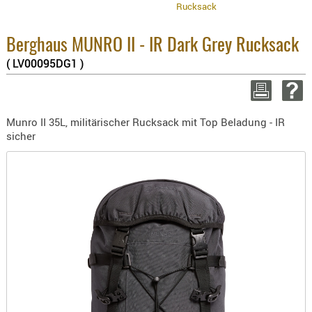
Rucksack
BEKLEIDU
8.1% :
ZUBEHÖR
3.8% :
2.6% :
Berghaus MUNRO II - IR Dark Grey Rucksack
OPTIK
Summe :
( LV00095DG1 )
zzgl. Vers
ENTFERNU
FERNGLÄS
WEITER EINK
MAGNIFIE
Munro II 35L, militärischer Rucksack mit Top Beladung - IR
MONOKUL
sicher
NACHTSIC
OPTIK-
ZUBEHÖR
ROTPUNK
SPEKTIVE
STATIVE
ZIELFERN
OUTDO