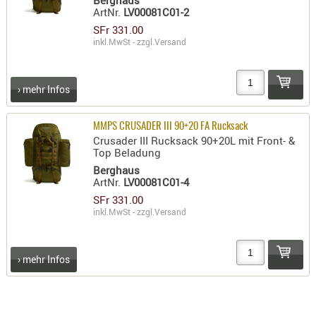
Berghaus
ArtNr.
LV00081C01-2
SFr 331.00
inkl.MwSt - zzgl.
Versand
› mehr Infos
MMPS CRUSADER III 90+20 FA Rucksack
Crusader III Rucksack 90+20L mit Front- &
Top Beladung
Berghaus
ArtNr.
LV00081C01-4
SFr 331.00
inkl.MwSt - zzgl.
Versand
› mehr Infos