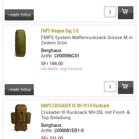
PRÜFMITT
› mehr Infos
WERKZEU
WAFFE
FMPS Weapon Bag S II
FMPS System Waffenrucksack Grösse M in
ABZÜGE
Zedern Grün
BASEN -
Berghaus
SONDERM
ArtNr.
LV00096C01
CHASSIS
SFr 184.00
inkl.MwSt - zzgl.
Versand
-
SCHÄFTE
CHASSIS-
› mehr Infos
ZUBEHÖR
GRIFFE
MMPS CRUSADER III 90+20 FA Rucksack
LADEHEBE
Crusader III Rucksack 90+20L mit Front- &
Top Beladung
MAGAZIN
Berghaus
MÜNDUNG
ArtNr.
LV00081EB1-3
RAILS
SFr 331.00