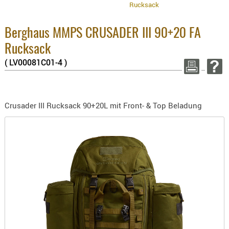
Rucksack
BEKLEIDU
Enthaltene MwS
ZUBEHÖR
8.1% :
3.8% :
Berghaus MMPS CRUSADER III 90+20 FA
OPTIK
2.6% :
Rucksack
Summe :
ENTFERNU
( LV00081C01-4 )
zzgl. Versandk
FERNGLÄS
MAGNIFIE
WEITER EINKAUF
MONOKUL
Crusader III Rucksack 90+20L mit Front- & Top Beladung
NACHTSIC
Mi
OPTIK-
ZUBEHÖR
ROTPUNK
SPEKTIVE
STATIVE
ZIELFERN
OUTDO