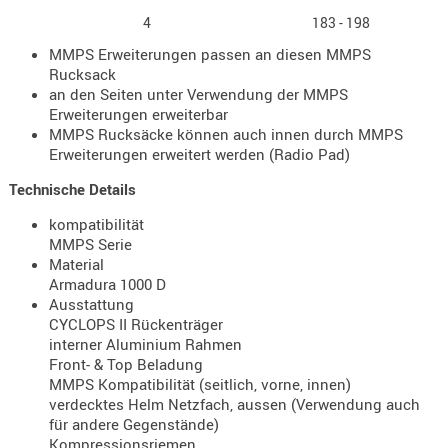
- doubl
4
183 - 198
MMPS Erweiterungen passen an diesen MMPS
Magazi
Rucksack
- single
an den Seiten unter Verwendung der MMPS
Erweiterungen erweiterbar
Holster
MMPS Rucksäcke können auch innen durch MMPS
Zubehö
Erweiterungen erweitert werden (Radio Pad)
HYDRATI
Technische Details
KITS
KOFFER
kompatibilität
MMPS Serie
RUCKSÄC
Material
RUCKSAC
Armadura 1000 D
ERWEITER
Ausstattung
CYCLOPS II Rückenträger
RÜST-
interner Aluminium Rahmen
TASCHEN
Front- & Top Beladung
TRAGE-,
MMPS Kompatibilität (seitlich, vorne, innen)
verdecktes Helm Netzfach, aussen (Verwendung auch
PACKTAS
für andere Gegenstände)
WAFFE
Kompressionsriemen