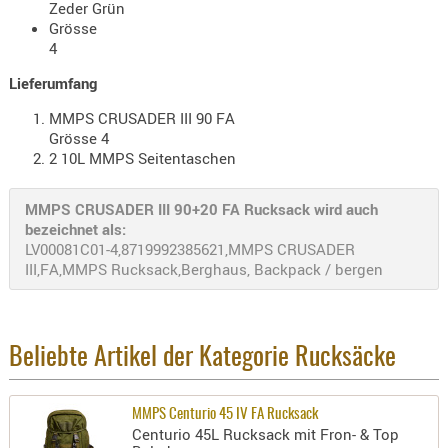
Zeder Grün
PRÜFMITT
Grösse
4
WERKZEU
Lieferumfang
WAFFE
MMPS CRUSADER III 90 FA
ABZÜGE
Grösse 4
BASEN -
2 10L MMPS Seitentaschen
SONDERM
CHASSIS
MMPS CRUSADER III 90+20 FA Rucksack wird auch
-
bezeichnet als:
LV00081C01-4,8719992385621,MMPS CRUSADER
SCHÄFTE
III,FA,MMPS Rucksack,Berghaus, Backpack / bergen
CHASSIS-
ZUBEHÖR
GRIFFE
Beliebte Artikel der Kategorie Rucksäcke
LADEHEBE
MAGAZIN
MÜNDUNG
MMPS Centurio 45 IV FA Rucksack
Centurio 45L Rucksack mit Fron- & Top
RAILS