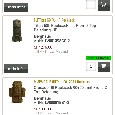
› mehr Infos
FLT Titan 60 FA - IR Rucksack
Titan 60L Rucksack mit Fron- & Top
Beladung - IR
Berghaus
ArtNr.
LV00139SGO-2
SFr 276.00
inkl.MwSt - zzgl.
Versand
noch 1 lieferbar
› mehr Infos
MMPS CRUSADER III 90+20 FA Rucksack
Crusader III Rucksack 90+20L mit Front- &
Top Beladung
Berghaus
ArtNr.
LV00081EB1-3
SFr 331.00
inkl.MwSt - zzgl.
Versand