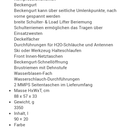
Beckengurt
AUFSÄTZE
Beckengurt kann über seitliche Umlenkpunkte, nach
UND
vorne gespannt werden
breite Schulter- & Load Lifter Beriemung
BÜRSTEN
Schulterriemen ermöglichen das Tragen über
DIENSTLE
Einsatzwesten
PATCHES
Deckelfächer
Durchführungen für H2O-Schläuche und Antennen
UND
Ski oder Werkzeug Halteschlaufen
PELLETS
Front Innen-Netztaschen
PUTZSCH
Beckengurt-Schnellöffnung
PUTZSTOC
Brustriemen mit Dehnstufe
Wasserblasen-Fach
FÜHRUNG
Wasserschlauch-Durchführungen
PUTZSTÖC
2 MMPS Seitentaschen im Lieferumfang
REINIGER
Masse HxWxT, cm
88 x 57 x 33
REINIGUN
Gewicht, g
SCHMIERM
3350
Inhalt, l
SONSTIGE
90 + 20
TESTMITTE
Farbe
-