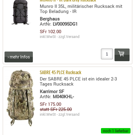
MUNRO II - IR Dark Grey Rucksack
Munro II 35L, militärischer Rucksack mit
Top Beladung - IR
Berghaus
ArtNr.
LV00095DG1
SFr 102.00
inkl.MwSt - zzgl.
Versand
› mehr Infos
SABRE 45 PLCE Rucksack
Der SABRE 45 PLCE ist ein idealer 2-3
Tages Rucksack
Karrimor SF
ArtNr.
M040KHL-
SFr 175.00
statt SFr 225.00
inkl.MwSt - zzgl.
Versand
noch 1 lieferbar