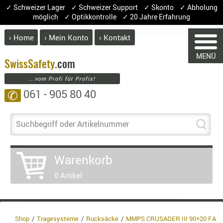
✓ Schweizer Lager ✓ Schweizer Support ✓ Skonto ✓ Abholung
möglich ✓ Optikkontrolle ✓ 20 Jahre Erfahrung
› Home
› Mein Konto
› Kontakt
ABVERK
MENÜ
BEKLEI
Swiss
Safety
.com
...vom Profi für Profis!
GÜRTEL
061 - 905 80 40
✆
HANDSCH
HOSEN
JACKEN
Suchbegriff oder Artikelnummer
KOPFBED
WARENKORB
OBERBEKL
Warenkorb
PATCHES
0 Artikel
RÜSTWEST
Sie haben keine Artikel im Warenkorb.
CARRIER
Artikel
Menge
Preis
SOCKEN
UNTERWÄ
Warenwert :
Shop
Tragesysteme
Rucksäcke
MMPS CRUSADER III 90+20 FA