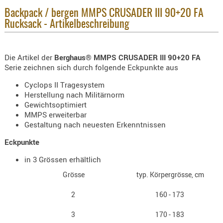
Holster
Backpack / bergen MMPS CRUSADER III 90+20 FA
Beretta
Rucksack - Artikelbeschreibung
Holster
CZ
Die Artikel der
Berghaus® MMPS CRUSADER III 90+20 FA
Serie zeichnen sich durch folgende Eckpunkte aus
Holster
Glock
Cyclops II Tragesystem
Herstellung nach Militärnorm
Holster
Gewichtsoptimiert
HK
MMPS erweiterbar
Gestaltung nach neuesten Erkenntnissen
Holster
SIG-Sa
Eckpunkte
Holster
in 3 Grössen erhältlich
Walthe
Grösse
typ. Körpergrösse, cm
Holster
2
160 - 173
Sonsti
3
170 - 183
Magazi