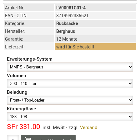
SONSTIGE
Artikel Nr.:
LV00081C01-4
TAKTISCH
EAN - GTIN:
8719992385621
TOOLS
Kategorie:
Rucksäcke
TARGETS,
Hersteller:
Berghaus
ZIELE
Garantie:
12 Monate
SCHUTZ
Lieferzeit:
wird für Sie bestellt
BALLISTI
Erweiterungs-System
SCHUTZ
Einlage
Volumen
Platten
Beladung
Kopfsc
Trages
Körpergrösse
BRILLEN
EINSATZH
SFr 331.00
inkl. MwSt - zzgl.
Versand
MATERIAL
ELLENBOG