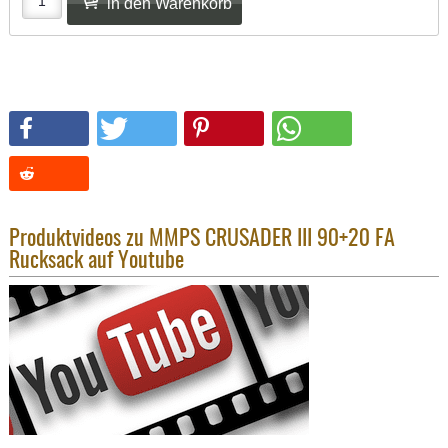
KNIESCHU
ERSTE
HILFE
GEHÖRSC
HANDSCH
KOPFSCH
TARNUNG
TRAGES
Produktvideos zu MMPS CRUSADER III 90+20 FA
GEWEHRT
Rucksack auf Youtube
HOLSTER
Holster
Basen,
Grundp
Holster
1911er