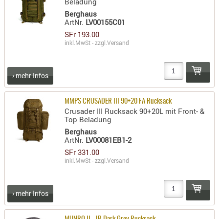
Beladung
RIEMEN
Berghaus
SONSTIGE
ArtNr.
LV00155C01
SFr 193.00
SPUHR -
inkl.MwSt - zzgl.
Versand
ERSATZTEI
SPUHR -
ERWEITER
› mehr Infos
VISIERE
ZF-
MMPS CRUSADER III 90+20 FA Rucksack
MONTAGE
Crusader III Rucksack 90+20L mit Front- &
Top Beladung
ZWEIBEIN
Berghaus
ArtNr.
LV00081EB1-2
WIEDER
SFr 331.00
inkl.MwSt - zzgl.
Versand
› mehr Infos